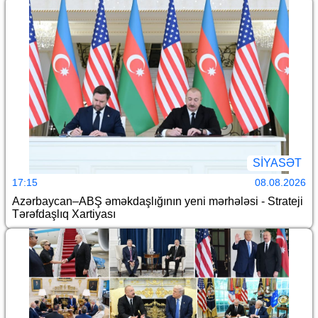
SİYASƏT
17:15
08.08.2026
Azərbaycan–ABŞ əməkdaşlığının yeni mərhələsi - Strateji
Tərəfdaşlıq Xartiyası