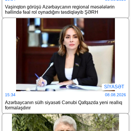
Vaşinqton görüşü Azərbaycanın regional məsələlərin
həllində fəal rol oynadığını təsdiqləyib ŞƏRH
SİYASƏT
15:34
08.08.2026
Azərbaycanın sülh siyasəti Cənubi Qafqazda yeni reallıq
formalaşdırır