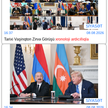
SİYASƏT
16:37
08.08.2026
Tarixi Vaşinqton Zirvə Görüşü
xronoloji ardıcıllıqla
SİYASƏT
16:34
08.08.2026