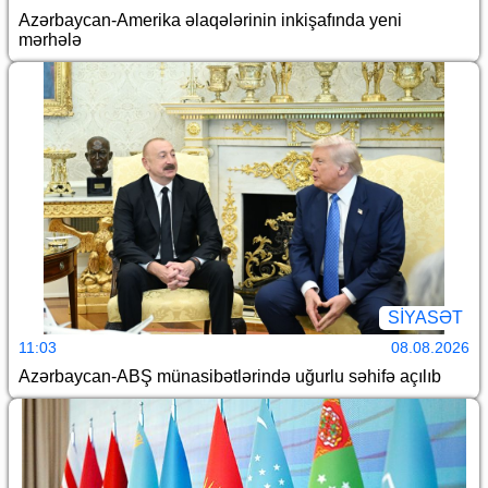
Azərbaycan-Amerika əlaqələrinin inkişafında yeni
mərhələ
SİYASƏT
11:03
08.08.2026
Azərbaycan-ABŞ münasibətlərində uğurlu səhifə açılıb