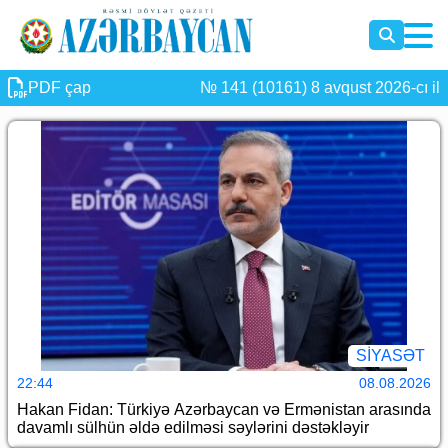
PDF çap
№ 141 (10161) 8 avqust 2026-cı il
SİYASƏT
22:44
08.08.2026
Hakan Fidan: Türkiyə Azərbaycan və Ermənistan arasında
davamlı sülhün əldə edilməsi səylərini dəstəkləyir