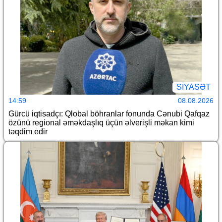
SİYASƏT
14:59
08.08.2026
Gürcü iqtisadçı: Qlobal böhranlar fonunda Cənubi Qafqaz
özünü regional əməkdaşlıq üçün əlverişli məkan kimi
təqdim edir