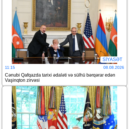
SİYASƏT
11:15
08.08.2026
Cənubi Qafqazda tarixi ədaləti və sülhü bərqərar edən
Vaşinqton zirvəsi