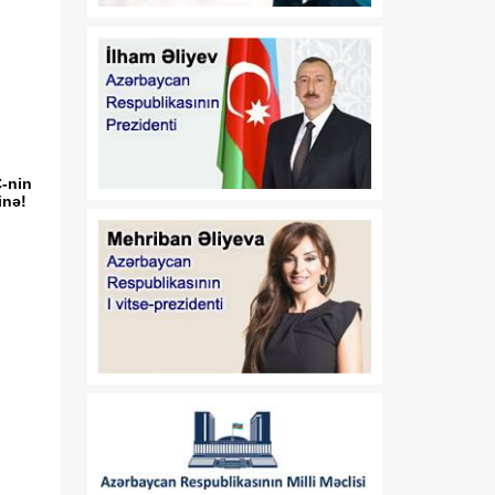
Azərbaycan
Respublikasının 2026-cı il
14 iyul tarixli 449-VIIQD
nömrəli Qanununun tətbiqi
və bununla əlaqədar bəzi
məsələlərin tənzimlənməsi
haqqında
-nin
01:06
Azərbaycan Beynəlxalq
inə!
08 Avqust
İnvestisiya Forumunun
Təşkilat Komitəsinin
yaradılması haqqında
01:04
"Azərbaycan
08 Avqust
Respublikasının Elm və
Təhsil Nazirliyi ilə
Tacikistan Respublikasının
Təhsil və Elm Nazirliyi
arasında illik təhsil
kvotalarının qarşılıqlı
ayrılması haqqında