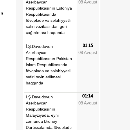
08 Avqust
Azərbaycan
Respublikasının Estoniya
in
Respublikasında
fövqəladə və səlahiyyətli
səfiri vəzifəsindən geri
çağırılması haqqında
01:15
İ.Ş.Davudovun
08 Avqust
Azərbaycan
Respublikasının Pakistan
İslam Respublikasında
fövqəladə və səlahiyyətli
səfiri təyin edilməsi
haqqında
01:14
İ.Ş.Davudovun
08 Avqust
Azərbaycan
Respublikasının
Malayziyada, eyni
zamanda Bruney
Darüssalamda fövqəladə