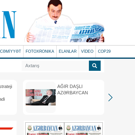
CƏMİYYƏT
FOTOXRONIKA
ELANLAR
VİDEO
COP29
rateji
AĞIR DAŞLI
AZƏRBAYCAN
adi