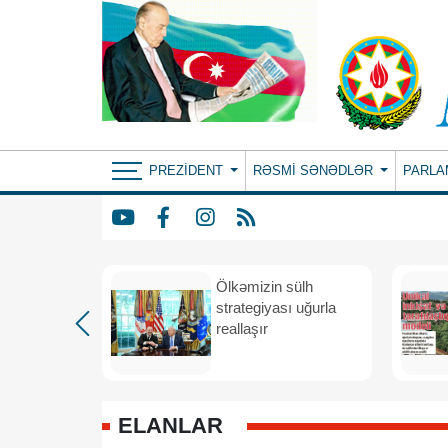
PREZIDENT
RƏSMI SƏNƏDLƏR
PARLA
rdən
Ölkəmizin sülh
hə
strategiyası uğurla
reallaşır
ELANLAR