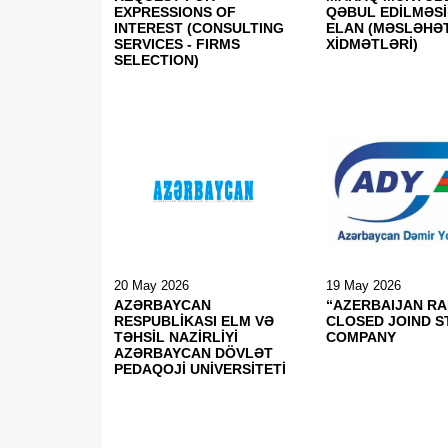
EXPRESSIONS OF
QƏBUL EDİLMƏSİ
INTEREST (CONSULTING
ELAN (MƏSLƏHƏ
SERVICES - FIRMS
XİDMƏTLƏRİ)
SELECTION)
20 May 2026
19 May 2026
AZƏRBAYCAN
“AZERBAIJAN RA
RESPUBLİKASI ELM VƏ
CLOSED JOIND 
TƏHSİL NAZİRLİYİ
COMPANY
AZƏRBAYCAN DÖVLƏT
PEDAQOJİ UNİVERSİTETİ