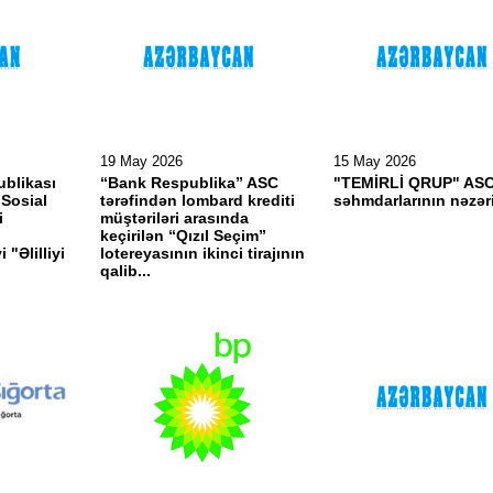
19 May 2026
15 May 2026
blikası
“Bank Respublika” ASC
"TEMİRLİ QRUP" ASC
 Sosial
tərəfindən lombard krediti
səhmdarlarının nəzər
i
müştəriləri arasında
l
keçirilən “Qızıl Seçim”
 "Əlilliyi
lotereyasının ikinci tirajının
qalib...