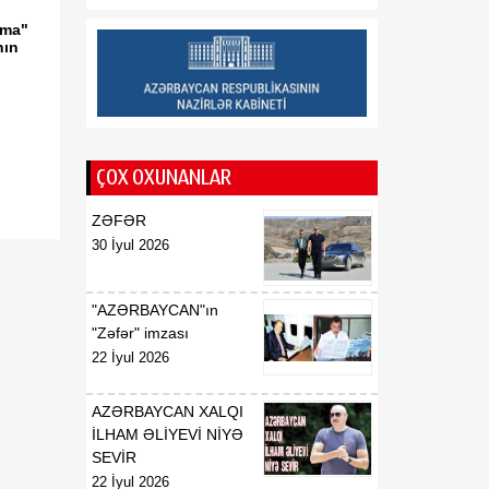
Saziş"in təsdiq edilməsi
rma"
barədə
nın
00:57
BİLDİRİŞ
08 Avqust
18:53
Tatyana Poloskova:
07 Avqust
Azərbaycanın xarici
ÇOX OXUNANLAR
siyasətinin əsasında milli
maraqların qorunması
ZƏFƏR
dayanır
30 İyul 2026
18:23
Vaşinqton razılaşması
07 Avqust
Azərbaycan
"AZƏRBAYCAN"ın
diplomatiyasının növbəti
"Zəfər" imzası
zəfəri idi
22 İyul 2026
18:22
Tarixi Vaşinqton görüşü:
AZƏRBAYCAN XALQI
07 Avqust
ABŞ-Azərbaycan
İLHAM ƏLİYEVİ NİYƏ
əlaqələrində və Cənubi
SEVİR
Qafqazın sülh
22 İyul 2026