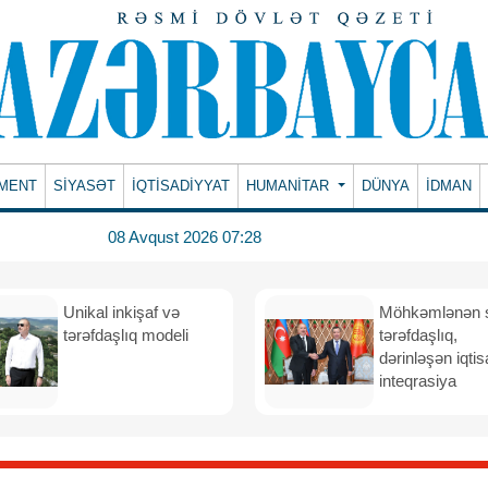
MENT
SİYASƏT
İQTİSADİYYAT
HUMANITAR
DÜNYA
İDMAN
08 Avqust 2026 07:28
Unikal inkişaf və
Möhkəmlənən st
tərəfdaşlıq modeli
tərəfdaşlıq,
dərinləşən iqtis
inteqrasiya