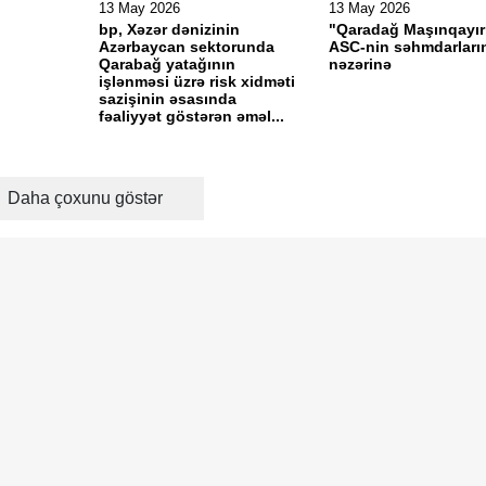
13 May 2026
13 May 2026
bp, Xəzər dənizinin
"Qaradağ Maşınqayı
Azərbaycan sektorunda
ASC-nin səhmdarları
Qarabağ yatağının
nəzərinə
işlənməsi üzrə risk xidməti
sazişinin əsasında
fəaliyyət göstərən əməl...
Daha çoxunu göstər