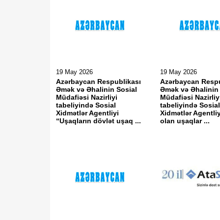
19 May 2026
19 May 2026
Azərbaycan Respublikası
Azərbaycan Respu
Əmək və Əhalinin Sosial
Əmək və Əhalinin
Müdafiəsi Nazirliyi
Müdafiəsi Nazirliy
tabeliyində Sosial
tabeliyində Sosia
Xidmətlər Agentliyi
Xidmətlər Agentliyi
“Uşaqların dövlət uşaq ...
olan uşaqlar ...