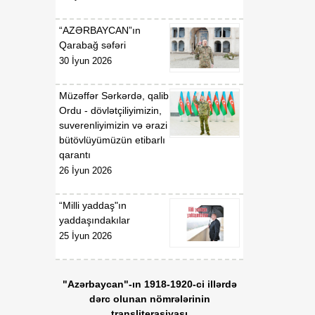
gündəliyində mühüm
mərhələ
“AZƏRBAYCAN”ın
Qarabağ səfəri
18:20
Xarici ölkələrin informasiya
30 İyun 2026
07 Avqust
şəbəkələrinə hücumlar
edən şəxslər saxlanılıblar
Müzəffər Sərkərdə, qalib
Ordu - dövlətçiliyimizin,
18:18
Heyvan kəsimi
suverenliyimizin və ərazi
07 Avqust
məntəqələrində
bütövlüyümüzün etibarlı
monitorinqlər aparılıb
qarantı
26 İyun 2026
18:00
Professor: Süni
07 Avqust
texnologiyalar dilin
“Milli yaddaş"ın
qarşısında aciz qala bilər
yaddaşındakılar
25 İyun 2026
17:55
Azərbaycan müxtəlif
07 Avqust
geosiyasi məkanlar
arasında kommunikasiya
"Azərbaycan"-ın 1918-1920-ci illərdə
imkanları olan dövlət
dərc olunan nömrələrinin
mövqeyini gücləndirir
transliterasiyası