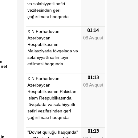
və səlahiyyətli səfiri
vəzifəsindən geri
çağırılması haqqında
01:14
X.N.Fərhadovun
08 Avqust
Azərbaycan
Respublikasının
Malayziyada fövqəladə və
səlahiyyətli səfiri təyin
in
edilməsi haqqında
inə!
01:13
X.N.Fərhadovun
08 Avqust
Azərbaycan
Respublikasının Pakistan
İslam Respublikasında
fövqəladə və səlahiyyətli
səfiri vəzifəsindən geri
çağırılması haqqında
01:13
"Dövlət qulluğu haqqında"
nin