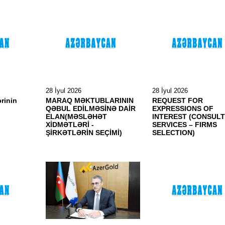
28 İyul 2026
28 İyul 2026
ərinin
MARAQ MƏKTUBLARININ
REQUEST FOR
QƏBUL EDİLMƏSİNƏ DAİR
EXPRESSIONS OF
ELAN(MƏSLƏHƏT
INTEREST (CONSULT
XİDMƏTLƏRİ -
SERVICES – FIRMS
ŞİRKƏTLƏRİN SEÇİMİ)
SELECTION)