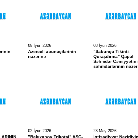
09 İyun 2026
03 İyun 2026
ərinin
Azercell abunəçilərinin
“Sabunçu Tikinti-
nəzərinə
Quraşdırma” Qapalı
Səhmdar Cəmiyyətin
səhmdarlarının nəzər
02 İyun 2026
23 May 2026
ARININ
"Bakıxanov Trikotaj" ASC-
İqtisadiyyat Nazirliyi