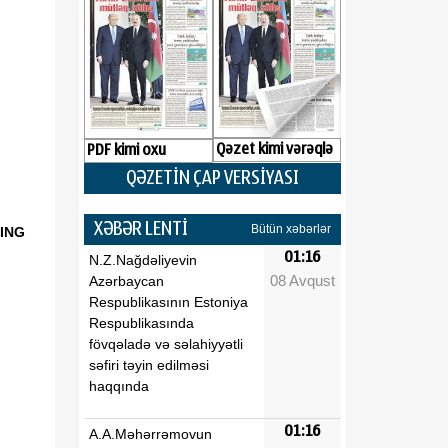
Qəzet kimi vərəqlə
PDF kimi oxu
QƏZETİN ÇAP VERSİYASI
XƏBƏR LENTİ
Bütün xəbərlər
ING
01:16
N.Z.Nağdəliyevin
08 Avqust
Azərbaycan
Respublikasının Estoniya
Respublikasında
fövqəladə və səlahiyyətli
səfiri təyin edilməsi
haqqında
01:16
A.A.Məhərrəmovun