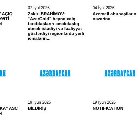
07 İyul 2026
04 İyul 2026
 AÇIQ
Zakir İBRAHİMOV:
Azercell abunəçilərin
YƏTİ
“AzerGold” beynəlxalq
nəzərinə
N
tərəfdaşların əməkdaşlıq
etmək istədiyi və fəaliyyət
göstərdiyi regionlarda yerli
icmaların...
19 İyun 2026
19 İyun 2026
KA" ASC
BİLDİRİŞ
NOTIFICATION
N