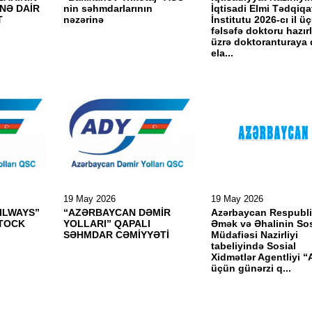
NƏ DAİR
nin səhmdarlarının
İqtisadi Elmi Tədqiqa
T
nəzərinə
İnstitutu 2026-cı il ü
fəlsəfə doktoru hazırl
üzrə doktoranturaya 
ela...
19 May 2026
19 May 2026
ILWAYS”
“AZƏRBAYCAN DƏMİR
Azərbaycan Respubli
STOCK
YOLLARI” QAPALI
Əmək və Əhalinin Sos
SƏHMDAR CƏMİYYƏTİ
Müdafiəsi Nazirliyi
tabeliyində Sosial
Xidmətlər Agentliyi “A
üçün günərzi q...