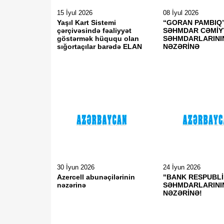
15 İyul 2026
08 İyul 2026
Yaşıl Kart Sistemi
“GORAN PAMBIQ”
çərçivəsində fəaliyyət
SƏHMDAR CƏMİY
göstərmək hüququ olan
SƏHMDARLARINI
sığortaçılar barədə ELAN
NƏZƏRİNƏ
30 İyun 2026
24 İyun 2026
Azercell abunəçilərinin
"BANK RESPUBLİ
nəzərinə
SƏHMDARLARINI
NƏZƏRİNƏ!