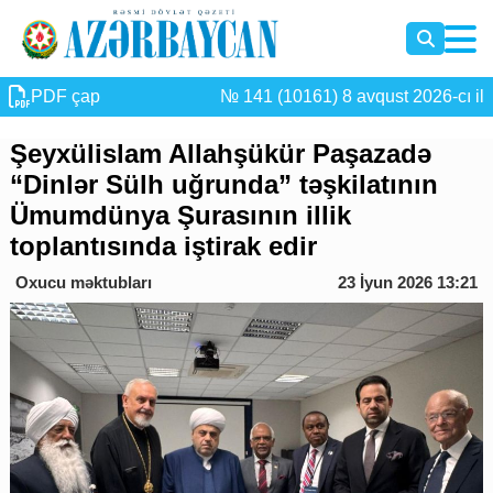
PDF çap
№ 141 (10161) 8 avqust 2026-cı il
Şeyxülislam Allahşükür Paşazadə
“Dinlər Sülh uğrunda” təşkilatının
Ümumdünya Şurasının illik
toplantısında iştirak edir
Oxucu məktubları
23 İyun 2026 13:21