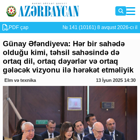
PDF çap
№ 141 (10161) 8 avqust 2026-cı il
Günay Əfəndiyeva: Hər bir sahədə
olduğu kimi, təhsil sahəsində də
ortaq dil, ortaq dəyərlər və ortaq
gələcək vizyonu ilə hərəkət etməliyik
Elm və texnika
13 İyun 2025 14:30