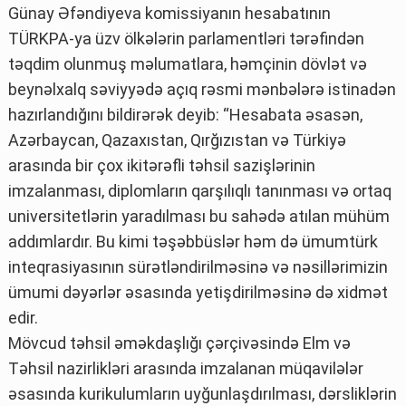
Günay Əfəndiyeva komissiyanın hesabatının
TÜRKPA-ya üzv ölkələrin parlamentləri tərəfindən
təqdim olunmuş məlumatlara, həmçinin dövlət və
beynəlxalq səviyyədə açıq rəsmi mənbələrə istinadən
hazırlandığını bildirərək deyib: “Hesabata əsasən,
Azərbaycan, Qazaxıstan, Qırğızıstan və Türkiyə
arasında bir çox ikitərəfli təhsil sazişlərinin
imzalanması, diplomların qarşılıqlı tanınması və ortaq
universitetlərin yaradılması bu sahədə atılan mühüm
addımlardır. Bu kimi təşəbbüslər həm də ümumtürk
inteqrasiyasının sürətləndirilməsinə və nəsillərimizin
ümumi dəyərlər əsasında yetişdirilməsinə də xidmət
edir.
Mövcud təhsil əməkdaşlığı çərçivəsində Elm və
Təhsil nazirlikləri arasında imzalanan müqavilələr
əsasında kurikulumların uyğunlaşdırılması, dərsliklərin