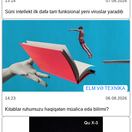
13:14
07.08.2026
Süni intellekt ilk dəfə tam funksional yeni viruslar yaradıb
ELM VƏ TEXNIKA
14:23
06.08.2026
Kitablar ruhumuzu həqiqətən müalicə edə bilirmi?