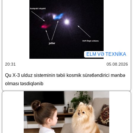
ELM VƏ TEXNIKA
20:31
05.08.2026
Qu X-3 ulduz sisteminin təbii kosmik sürətləndirici mənbə
olması təsdiqlənib