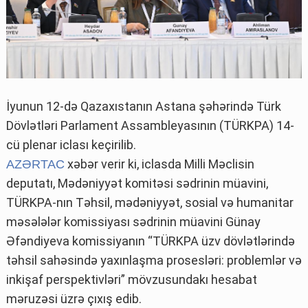
İyunun 12-də Qazaxıstanın Astana şəhərində Türk
Dövlətləri Parlament Assambleyasının (TÜRKPA) 14-
cü plenar iclası keçirilib.
xəbər verir ki, iclasda Milli Məclisin
AZƏRTAC
deputatı, Mədəniyyət komitəsi sədrinin müavini,
TÜRKPA-nın Təhsil, mədəniyyət, sosial və humanitar
məsələlər komissiyası sədrinin müavini Günay
Əfəndiyeva komissiyanın “TÜRKPA üzv dövlətlərində
təhsil sahəsində yaxınlaşma prosesləri: problemlər və
inkişaf perspektivləri” mövzusundakı hesabat
məruzəsi üzrə çıxış edib.