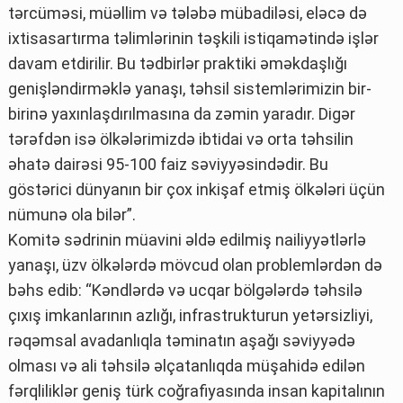
tərcüməsi, müəllim və tələbə mübadiləsi, eləcə də
ixtisasartırma təlimlərinin təşkili istiqamətində işlər
davam etdirilir. Bu tədbirlər praktiki əməkdaşlığı
genişləndirməklə yanaşı, təhsil sistemlərimizin bir-
birinə yaxınlaşdırılmasına da zəmin yaradır. Digər
tərəfdən isə ölkələrimizdə ibtidai və orta təhsilin
əhatə dairəsi 95-100 faiz səviyyəsindədir. Bu
göstərici dünyanın bir çox inkişaf etmiş ölkələri üçün
nümunə ola bilər”.
Komitə sədrinin müavini əldə edilmiş nailiyyətlərlə
yanaşı, üzv ölkələrdə mövcud olan problemlərdən də
bəhs edib: “Kəndlərdə və ucqar bölgələrdə təhsilə
çıxış imkanlarının azlığı, infrastrukturun yetərsizliyi,
rəqəmsal avadanlıqla təminatın aşağı səviyyədə
olması və ali təhsilə əlçatanlıqda müşahidə edilən
fərqliliklər geniş türk coğrafiyasında insan kapitalının