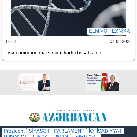
ELM VƏ TEXNIKA
14:52
04.08.2026
İnsan ömrünün maksimum həddi hesablanıb
Prezident
SİYASƏT
PARLAMENT
İQTİSADİYYAT
Humanitar
DÜNYA
İDMAN
CƏMİYYƏT