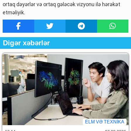
ortaq dəyərlər və ortaq gələcək vizyonu ilə hərəkət
etməliyik.
Digər xəbərlər
ELM VƏ TEXNIKA