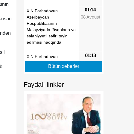
sının
01:14
X.N.Fərhadovun
08 Avqust
Azərbaycan
üsusən
Respublikasının
i
Malayziyada fövqəladə və
rindən
səlahiyyətli səfiri təyin
edilməsi haqqında
sil
01:13
X.N.Fərhadovun
08 Avqust
Azərbaycan
Bütün xəbərlər
b:
Respublikasının Pakistan
İslam Respublikasında
fövqəladə və səlahiyyətli
Faydalı linklər
səfiri vəzifəsindən geri
çağırılması haqqında
01:13
"Dövlət qulluğu haqqında"
08 Avqust
və "Media haqqında"
Azərbaycan
Respublikasının
qanunlarında dəyişiklik