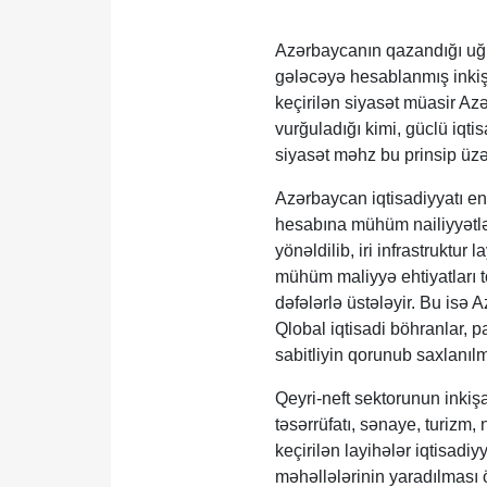
Azərbaycanın qazandığı uğur
gələcəyə hesablanmış inkişa
keçirilən siyasət müasir Azə
vurğuladığı kimi, güclü iqtis
siyasət məhz bu prinsip üzə
Azərbaycan iqtisadiyyatı en
hesabına mühüm nailiyyətlər
yönəldilib, iri infrastruktur
mühüm maliyyə ehtiyatları to
dəfələrlə üstələyir. Bu isə 
Qlobal iqtisadi böhranlar, 
sabitliyin qorunub saxlanılma
Qeyri-neft sektorunun inkişaf
təsərrüfatı, sənaye, turizm,
keçirilən layihələr iqtisad
məhəllələrinin yaradılması ö