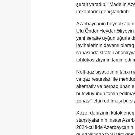
şərait yaradıb, "Made in Aze
imkanlarını genişləndirib.
Azərbaycanın beynəlxalq nü
Ulu Öndər Heydər Əliyevin m
yeni şəraitə uyğun uğurla d
layihələrinin davamı olaraq
sahəsində strateji əhəmiyyə
təhlükəsizliyinin təmin edil
Neft-qaz siyasətinin tarixi 
və qaz resursları ilə məhdu
alternativ və bərpaolunan en
bütövlüyünün təmin edilməs
zonası" elan edilməsi bu si
Xəzər dənizinin külək enerji
stansiyalarının inşası Azər
2024-cü ildə Azərbaycanın 
gündəliyində fəal iştirakın