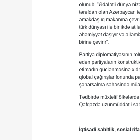
olunub. "Ədalətli dünya niz
tərəfdarı olan Azərbaycan t
əməkdaşlıq məkanına çevril
türk dünyası ilə birlikdə a
əhəmiyyət daşıyır və ailəmi
birinə çevirir".
Partiya diplomatiyasının rol
edən partiyaların konstruktiv
etimadın güclənməsinə xidmə
qlobal çağırışlar fonunda pa
şəhərsalma sahəsində müasi
Tədbirdə müxtəlif ölkələrdə
Qafqazda uzunmüddətli sabit
İqtisadi sabitlik, sosial rif