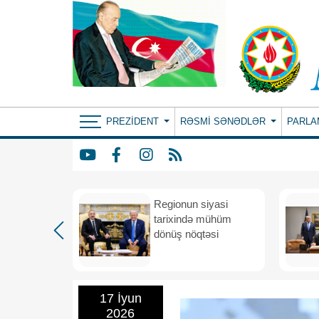
PREZIDENT
RƏSMI SƏNƏDLƏR
PARLA
etimada
Regionun siyasi
rateji
tarixində mühüm
dönüş nöqtəsi
17 İyun
2026