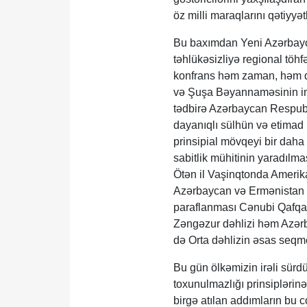
öz milli maraqlarını qətiyy
Bu baxımdan Yeni Azərbaycan
təhlükəsizliyə regional tö
konfrans həm zaman, həm də
və Şuşa Bəyannaməsinin im
tədbirə Azərbaycan Respubl
dayanıqlı sülhün və etimad 
prinsipial mövqeyi bir dah
sabitlik mühitinin yaradılm
Ötən il Vaşinqtonda Amerika
Azərbaycan və Ermənistan l
paraflanması Cənubi Qafqaz
Zəngəzur dəhlizi həm Azərb
də Orta dəhlizin əsas seqme
Bu gün ölkəmizin irəli sürdü
toxunulmazlığı prinsiplərin
birgə atılan addımların bu 