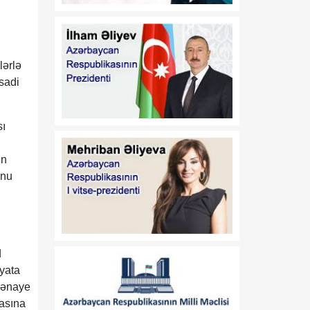
edilməsi barədə
01:11
"Media Reyestrinin
08 Avqust
aparılması Qaydaları"nın
lərlə
təsdiq edilməsi haqqında"
isadi
Azərbaycan Respublikası
Prezidentinin 2022-ci il 26
sentyabr tarixli 1846
sı
nömrəli Fərmanında
dəyişiklik edilməsi barədə
ün
unu
01:09
"Dövlət qulluğu
.
08 Avqust
haqqında"və "Media
haqqında" Azərbaycan
Respublikasının
qanunlarında dəyişiklik
d
edilməsi barədə"
Azərbaycan
əyata
Respublikasının 2026-cı il
 sənaye
14 iyul tarixli 449-VIIQD
masına