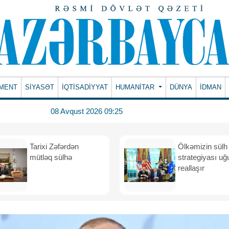
MENT
SİYASƏT
İQTİSADİYYAT
HUMANITAR
DÜNYA
İDMAN
08 Avqust 2026 09:25
Tarixi Zəfərdən
Ölkəmizin sülh
mütləq sülhə
strategiyası uğ
reallaşır