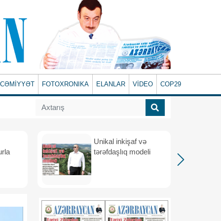
CƏMİYYƏT
FOTOXRONIKA
ELANLAR
VİDEO
COP29
Unikal inkişaf və
urla
tərəfdaşlıq modeli