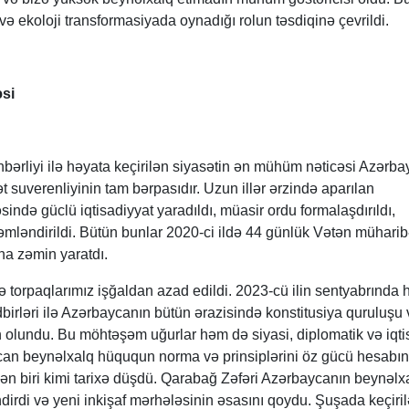
və ekoloji transformasiyada oynadığı rolun təsdiqinə çevrildi.
əsi
hbərliyi ilə həyata keçirilən siyasətin ən mühüm nəticəsi Azərb
 suverenliyinin tam bərpasıdır. Uzun illər ərzində aparılan
ində güclü iqtisadiyyat yaradıldı, müasir ordu formalaşdırıldı,
ləndirildi. Bütün bunlar 2020-ci ildə 44 günlük Vətən mühari
na zəmin yaratdı.
ə torpaqlarımız işğaldan azad edildi. 2023-cü ilin sentyabrında 
tədbirləri ilə Azərbaycanın bütün ərazisində konstitusiya quruluşu
n olundu. Bu möhtəşəm uğurlar həm də siyasi, diplomatik və iqti
ycan beynəlxalq hüququn norma və prinsiplərini öz gücü hesabı
ən biri kimi tarixə düşdü. Qarabağ Zəfəri Azərbaycanın beynəlx
irdi və yeni inkişaf mərhələsinin əsasını qoydu. Şuşada keçiri