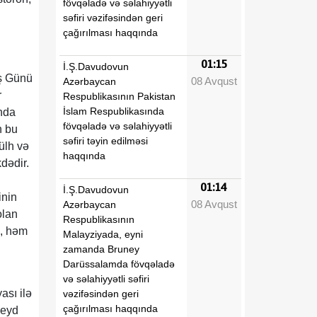
fövqəladə və səlahiyyətli
səfiri vəzifəsindən geri
çağırılması haqqında
01:15
İ.Ş.Davudovun
uş Günü
08 Avqust
Azərbaycan
r
Respublikasının Pakistan
İslam Respublikasında
nda
fövqəladə və səlahiyyətli
n bu
səfiri təyin edilməsi
ülh və
haqqında
dədir.
01:14
İ.Ş.Davudovun
inin
08 Avqust
Azərbaycan
olan
Respublikasının
k, həm
Malayziyada, eyni
zamanda Bruney
Darüssalamda fövqəladə
və səlahiyyətli səfiri
ası ilə
vəzifəsindən geri
çağırılması haqqında
qeyd