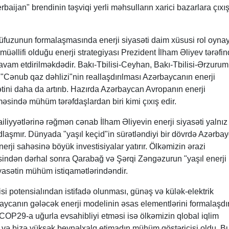
rbaijan" brendinin təşviqi yerli məhsulların xarici bazarlara çıxı
fuzunun formalaşmasında enerji siyasəti daim xüsusi rol oynay
üəllifi olduğu enerji strategiyası Prezident İlham Əliyev tərəfi
avam etdirilməkdədir. Bakı-Tbilisi-Ceyhan, Bakı-Tbilisi-Ərzurum
 "Cənub qaz dəhlizi"nin reallaşdırılması Azərbaycanın enerji
tini daha da artırıb. Hazırda Azərbaycan Avropanın enerji
məsində mühüm tərəfdaşlardan biri kimi çıxış edir.
nailiyyətlərinə rəğmən cənab İlham Əliyevin enerji siyasəti yalnız 
dlaşmır. Dünyada "yaşıl keçid"in sürətləndiyi bir dövrdə Azərba
erji sahəsinə böyük investisiyalar yatırır. Ölkəmizin ərazi
indən dərhal sonra Qarabağ və Şərqi Zəngəzurun "yaşıl enerji
yasətin mühüm istiqamətlərindəndir.
si potensialından istifadə olunması, günəş və külək-elektrik
baycanın gələcək enerji modelinin əsas elementlərini formalaşdırı
COP29-a uğurla evsahibliyi etməsi isə ölkəmizin qlobal iqlim
ın və bizə yüksək beynəlxalq etimadın mühüm göstəricisi oldu. Bu