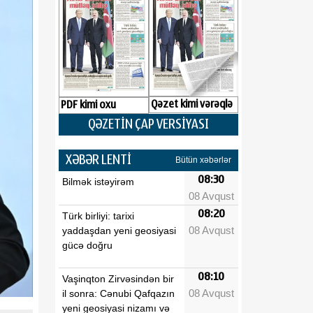
Qəzet kimi vərəqlə
PDF kimi oxu
QƏZETİN ÇAP VERSİYASI
XƏBƏR LENTİ
Bütün xəbərlər
08:30
Bilmək istəyirəm
08 Avqust
08:20
Türk birliyi: tarixi
08 Avqust
yaddaşdan yeni geosiyasi
gücə doğru
08:10
Vaşinqton Zirvəsindən bir
08 Avqust
il sonra: Cənubi Qafqazın
yeni geosiyasi nizamı və