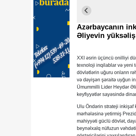
Azərbaycanın inki
Əliyevin yüksəli
XXI əsrin üçüncü onilliyi dü
texnoloji inqilablar və yeni 
dövlətlərin uğuru onların rə
və dəyişən şəraitə uyğun in
Ümummilli Lider Heydər Əli
keyfiyyətlər sayəsində dinam
Ulu Öndərin strateji inkişa
mərhələsinə yetirmiş Prezide
mahiyyəti güclü dövlət, dayan
beynəlxalq nüfuzun vəhdətin
göstəricilərini yaxşılaşdıra