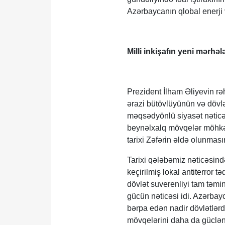
Azərbaycanın qlobal enerji 
Milli inkişafın yeni mərhəl
Prezident İlham Əliyevin rə
ərazi bütövlüyünün və dövlət
məqsədyönlü siyasət nəticəs
beynəlxalq mövqelər möhkəm
tarixi Zəfərin əldə olunması
Tarixi qələbəmiz nəticəsind
keçirilmiş lokal antiterror 
dövlət suverenliyi tam təmi
gücün nəticəsi idi. Azərba
bərpa edən nadir dövlətlərd
mövqelərini daha da güclənd