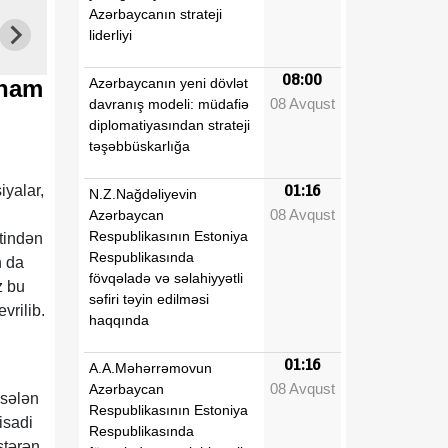
Azərbaycanın strateji
liderliyi
08:00
Azərbaycanın yeni dövlət
lham
08 Avqust
davranış modeli: müdafiə
diplomatiyasından strateji
təşəbbüskarlığa
iyalar,
01:16
N.Z.Nağdəliyevin
08 Avqust
Azərbaycan
Respublikasının Estoniya
ətindən
Respublikasında
n da
fövqəladə və səlahiyyətli
z bu
səfiri təyin edilməsi
vrilib.
haqqında
i
01:16
A.A.Məhərrəmovun
08 Avqust
Azərbaycan
ksələn
Respublikasının Estoniya
isadi
Respublikasında
stərən,