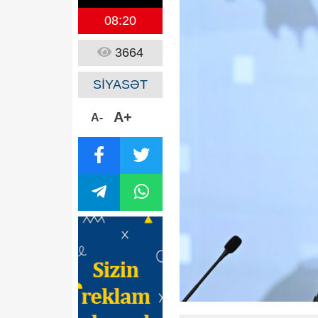
08:20
3664
SİYASƏT
A+
A-