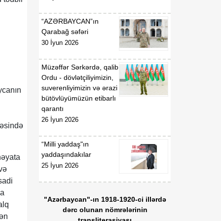
00:57
BİLDİRİŞ
08 Avqust
“AZƏRBAYCAN”ın
18:53
Tatyana Poloskova:
Qarabağ səfəri
07 Avqust
Azərbaycanın xarici
30 İyun 2026
siyasətinin əsasında milli
maraqların qorunması
Müzəffər Sərkərdə, qalib
dayanır
Ordu - dövlətçiliyimizin,
suverenliyimizin və ərazi
aycanın
18:23
Vaşinqton razılaşması
bütövlüyümüzün etibarlı
07 Avqust
Azərbaycan
qarantı
diplomatiyasının növbəti
26 İyun 2026
bəsində
zəfəri idi
“Milli yaddaş"ın
18:22
Tarixi Vaşinqton görüşü:
yaddaşındakılar
həyata
07 Avqust
ABŞ-Azərbaycan
25 İyun 2026
 və
əlaqələrində və Cənubi
sadi
Qafqazın sülh
na
gündəliyində mühüm
"Azərbaycan"-ın 1918-1920-ci illərdə
mərhələ
alq
dərc olunan nömrələrinin
lən
transliterasiyası