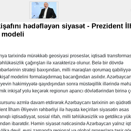
şafını hədəfləyən siyasət - Prezident İ
ş modeli
nya tarixində mürəkkəb geosiyasi proseslər, iqtisadi transformas
təhlükəsizlik çağırışları ilə xarakterizə olunur. Belə bir dövrdə
hbərlərinin strateji baxışından, milli maraqları qorumaq qabiliyy
kişaf modelini formalaşdırmaq bacarığından asılıdır. Azərbayca
yevin hakimiyyətə qayıdışından sonra müstəqillik illərində məh
ik inkişaf yolu keçərək regionun aparıcı dövlətlərindən birinə çe
f kursunu əzmlə davam etdirərək Azərbaycanı tarixinin ən qüdrətl
nt İlham Əliyevin rəhbərliyi ilə həyata keçirilən siyasətin əsas
ıqlı iqtisadiyyat, sosial rifah, milli təhlükəsizlik və getdikcə yü
dən ibarətdir. Həmin siyasət nəticəsində Azərbaycan yalnız iqt
n ölkə deyil, eyni zamanda regional və qlobal proseslərə təsir gö