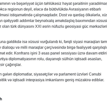
amının və bəşəriyyət üçün təhlükəsiz həyat şəraitinin yaradılma
əkcə regionun deyil, eləcə də bütövlükdə Avrasiyanın etibarlı
məsi istiqamətində çalışmaqdadır. Dost və qardaş ölkələrlə, x
tılan qətiyyətli addımlar beynəlxalq əməkdaşlıq baxımından xüsus
z olan türk dünyasını XXI əsrin nüfuzlu geosiyasi güc mərkəzlə
una gəldikdə isə xüsusi vurğulanıb ki, fərqli siyasi maraqları təm
 dialoqu və milli maraqlar çərçivəsində birgə fəaliyyəti qarşılıqlı
t edir. Konfrans işini 3 əsas panel sessiyası üzrə davam etdiri
rtiya diplomatiyasının rolu, dayanıqlı sülhün iqtisadi əsasları,
r çağırışlar.
n gələn diplomatlar, siyasətçilər və parlament üzvləri Cənubi
lik və iqtisadi inteqrasiya imkanlarını geniş müzakirə ediblər.
ah