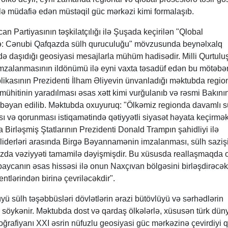
ətlə müdafiə edən müstəqil güc mərkəzi kimi formalaşıb.
 Partiyasının təşkilatçılığı ilə Şuşada keçirilən "Qlobal
hfə: Cənubi Qafqazda sülh quruculuğu" mövzusunda beynəlxalq
 daşıdığı geosiyasi mesajlarla mühüm hadisədir. Milli Qurtul
zalanmasının ildönümü ilə eyni vaxta təsadüf edən bu mötəbə
ikasının Prezidenti İlham Əliyevin ünvanladığı məktubda regio
mühitinin yaradılması əsas xətt kimi vurğulanıb və rəsmi Bakını
a bəyan edilib. Məktubda oxuyuruq: "Ölkəmiz regionda davamlı s
ası və qorunması istiqamətində qətiyyətli siyasət həyata keçirmək
 Birləşmiş Ştatlarının Prezidenti Donald Trampın şahidliyi ilə
iderləri arasında Birgə Bəyannamənin imzalanması, sülh saziş
da vəziyyəti tamamilə dəyişmişdir. Bu xüsusda reallaşmaqda 
aycanın əsas hissəsi ilə onun Naxçıvan bölgəsini birləşdirəcə
ntlərindən birinə çevriləcəkdir".
yü sülh təşəbbüsləri dövlətlərin ərazi bütövlüyü və sərhədlərin
ə söykənir. Məktubda dost və qardaş ölkələrlə, xüsusən türk düny
coğrafiyanı XXI əsrin nüfuzlu geosiyasi güc mərkəzinə çevirdiyi 