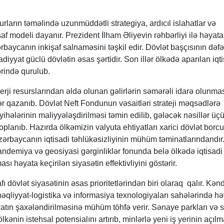
ların təməlində uzunmüddətli strategiya, ardıcıl islahatlar və
f modeli dayanır. Prezident İlham Əliyevin rəhbərliyi ilə həyata
rbaycanın inkişaf salnaməsini təşkil edir. Dövlət başçısının dəfə
adiyyat güclü dövlətin əsas şərtidir. Son illər ölkədə aparılan iqt
rində qurulub.
erji resurslarından əldə olunan gəlirlərin səmərəli idarə olunma
 qazanıb. Dövlət Neft Fondunun vəsaitləri strateji məqsədlərə
 layihələrinin maliyyələşdirilməsi təmin edilib, gələcək nəsillər üç
planıb. Hazırda ölkəmizin valyuta ehtiyatları xarici dövlət borc
Azərbaycanın iqtisadi təhlükəsizliyinin mühüm təminatlarındandır
pandemiya və geosiyasi gərginliklər fonunda belə ölkədə iqtisadi
sı həyata keçirilən siyasətin effektivliyini göstərir.
ı dövlət siyasətinin əsas prioritetlərindən biri olaraq qalır. Kən
 nəqliyyat-logistika və informasiya texnologiyaları sahələrində h
iyyatın şaxələndirilməsinə mühüm töhfə verir. Sənaye parkları və
lkənin istehsal potensialını artırıb, minlərlə yeni iş yerinin açıl