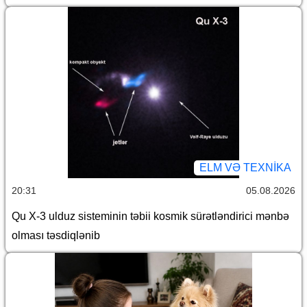
ELM VƏ TEXNIKA
20:31
05.08.2026
Qu X-3 ulduz sisteminin təbii kosmik sürətləndirici mənbə
olması təsdiqlənib