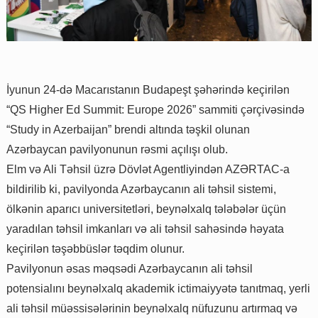
İyunun 24-də Macarıstanın Budapeşt şəhərində keçirilən
“QS Higher Ed Summit: Europe 2026” sammiti çərçivəsində
“Study in Azerbaijan” brendi altında təşkil olunan
Azərbaycan pavilyonunun rəsmi açılışı olub.
Elm və Ali Təhsil üzrə Dövlət Agentliyindən AZƏRTAC-a
bildirilib ki, pavilyonda Azərbaycanın ali təhsil sistemi,
ölkənin aparıcı universitetləri, beynəlxalq tələbələr üçün
yaradılan təhsil imkanları və ali təhsil sahəsində həyata
keçirilən təşəbbüslər təqdim olunur.
Pavilyonun əsas məqsədi Azərbaycanın ali təhsil
potensialını beynəlxalq akademik ictimaiyyətə tanıtmaq, yerli
ali təhsil müəssisələrinin beynəlxalq nüfuzunu artırmaq və