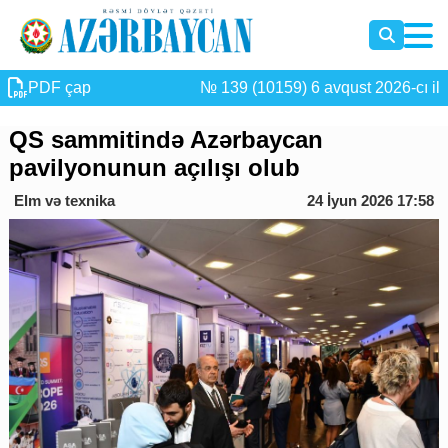
PDF çap
№ 139 (10159) 6 avqust 2026-cı il
QS sammitində Azərbaycan
pavilyonunun açılışı olub
Elm və texnika
24 İyun 2026 17:58