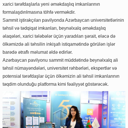
xarici tərəfdaşlarla yeni əməkdaşlıq imkanlarının
formalaşdırılmasına töhfə verməkdir.
Sammit iştirakçıları pavilyonda Azərbaycan universitetlərinin
təhsil və tədqiqat imkanları, beynəlxalq əməkdaşlıq
əlaqələri, xarici tələbələr üçün yaradılan şərait, eləcə də
ölkəmizdə ali təhsilin inkişafı istiqamətində görülən işlər
barədə ətraflı məlumat əldə edirlər.
Azərbaycan pavilyonu sammit müddətində beynəlxalq ali
təhsil nümayəndələri, universitet rəhbərləri, ekspertlər və
potensial tərəfdaşlar üçün ölkəmizin ali təhsil imkanlarının
təqdim olunduğu platforma kimi fəaliyyət göstərəcək.