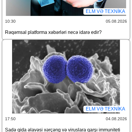
ELM VƏ TEXNIKA
10:30
05.08.2026
Rəqəmsal platforma xəbərləri necə idarə edir?
ELM VƏ TEXNIKA
17:50
04.08.2026
Sadə qida əlavəsi xərçəng və viruslara qarşı immuniteti