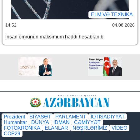
ELM VƏ TEXNIKA
14:52
04.08.2026
İnsan ömrünün maksimum həddi hesablanıb
Prezident
SİYASƏT
PARLAMENT
İQTİSADİYYAT
Humanitar
DÜNYA
İDMAN
CƏMİYYƏT
FOTOXRONIKA
ELANLAR
NƏŞRLƏRİMİZ
VİDEO
COP29