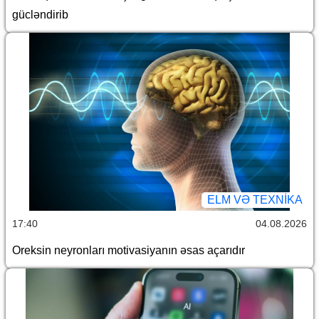
gücləndirib
ELM VƏ TEXNIKA
17:40
04.08.2026
Oreksin neyronları motivasiyanın əsas açarıdır