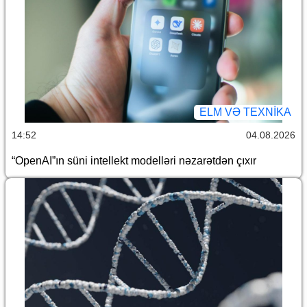
ELM VƏ TEXNIKA
14:52
04.08.2026
“OpenAI”ın süni intellekt modelləri nəzarətdən çıxır