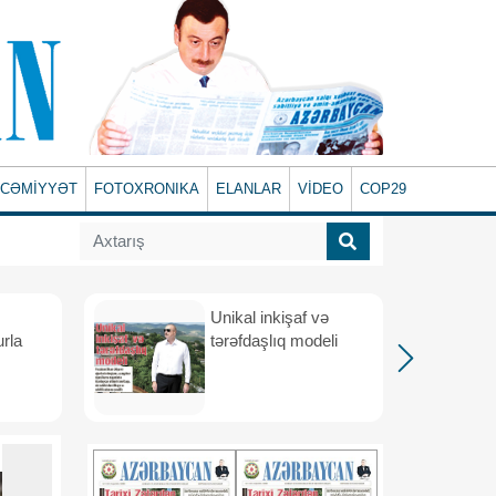
CƏMİYYƏT
FOTOXRONIKA
ELANLAR
VİDEO
COP29
Unikal inkişaf və
urla
tərəfdaşlıq modeli