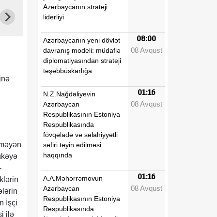
Azərbaycanın strateji
liderliyi
08:00
Azərbaycanın yeni dövlət
08 Avqust
davranış modeli: müdafiə
diplomatiyasından strateji
təşəbbüskarlığa
inə
01:16
N.Z.Nağdəliyevin
08 Avqust
Azərbaycan
Respublikasının Estoniya
Respublikasında
fövqəladə və səlahiyyətli
üşməyən
səfiri təyin edilməsi
haqqında
ükəyə
-
01:16
A.A.Məhərrəmovun
klərin
08 Avqust
Azərbaycan
lərin
Respublikasının Estoniya
 İşçi
Respublikasında
i ilə