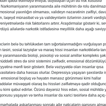
indən qəbul edilməyə ehtiyac duyduqları üçün bu risk xüsusilə
. Narkomaniyanın yaranmasında ailə mühitinin də rolu danılmazd
mosional yaxınlığın olmaması, valideyn nəzarətinin zəifliyi, dav
rı, laqeyd münasibət və ya valideynlərin özlərinin zərərli vərdişl
iyetmələrdə risk faktorlarını artırır. Araşdırmalar göstərir ki, se
düyü ailələrdə narkotik istifadəsinə meyillilik daha aşağı səviy
lərin belə bu təhlükədən tam sığortalanmadığını vurğulayan p
 təsiri, sosial təzyiqlər və maraq hissi insanları narkotiklərlə ta
n yaranmasında bioloji, psixoloji və sosial amillər kompleks şək
üddətli stres də sinir sistemini zəiflədir, emosional dözümlülüy
yyətinə mənfi təsir göstərir. Belə vəziyyətdə olan insanlar qısa
vasitələrə daha həssas olurlar. Depressiya yaşayan şəxslərdə i
si, emosional boşluq və həyatın mənasız görünməsi kimi hallar
addələr müvəqqəti olaraq bu hissləri zəiflətməyə qadir olduğun
olu kimi qəbul edirlər. Özünü dəyərsiz hiss edən, sosial mühitdə y
orxusu yaşayan və tənha insanlar da xarici təsirlərə daha açıq o
n mərhələdə aşkarlanması sonrakı ağır nəticələrin qarşısını alma