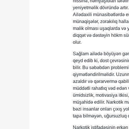
hissinə, həmyaşıdları tərəf
yeniyetməlik dövründə artır
Ailədaxili münasibətlərdə e
münaqişələr, zorakılıq halla
malik olması uşaqlarda və yen
diqqət və dəstəyin hökm sür
olur.
Sağlam ailədə böyüyən gənc
qeyd edib ki, dost çevrəsinin
bilir. Bu səbəbdən problemi
qiymətləndirilməlidir. Uzunm
azaldır və qərarvermə qabili
müddətli rahatlıq vəd edən 
ümidsizlik, motivasiya itki
müşahidə edilir. Narkotik m
bəzi insanlar onları çıxış y
tapa bilməyən, uğursuzluq q
Narkotik istifadəsinin erkə