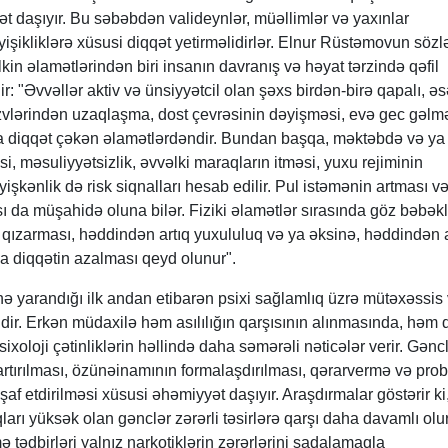
 daşıyır. Bu səbəbdən valideynlər, müəllimlər və yaxınlar
işikliklərə xüsusi diqqət yetirməlidirlər. Elnur Rüstəmovun sözl
ilkin əlamətlərindən biri insanın davranış və həyat tərzində qəfil
ir: "Əvvəllər aktiv və ünsiyyətcil olan şəxs birdən-birə qapalı, ə
 üzvlərindən uzaqlaşma, dost çevrəsinin dəyişməsi, evə gec gəlm
da diqqət çəkən əlamətlərdəndir. Bundan başqa, məktəbdə və ya 
si, məsuliyyətsizlik, əvvəlki maraqların itməsi, yuxu rejiminin
şkənlik də risk siqnalları hesab edilir. Pul istəmənin artması v
ı da müşahidə oluna bilər. Fiziki əlamətlər sırasında göz bəbəkl
in qızarması, həddindən artıq yuxululuq və ya əksinə, həddindən a
ya diqqətin azalması qeyd olunur".
hə yarandığı ilk andan etibarən psixi sağlamlıq üzrə mütəxəssis
dir. Erkən müdaxilə həm asılılığın qarşısının alınmasında, həm 
oloji çətinliklərin həllində daha səmərəli nəticələr verir. Gənc
artırılması, özünəinamının formalaşdırılması, qərarvermə və pro
şaf etdirilməsi xüsusi əhəmiyyət daşıyır. Araşdırmalar göstərir ki
arı yüksək olan gənclər zərərli təsirlərə qarşı daha davamlı olur
 tədbirləri yalnız narkotiklərin zərərlərini sadalamaqla