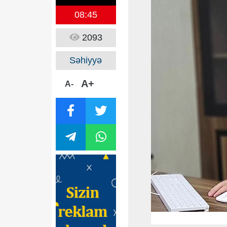
08:45
2093
Səhiyyə
A+
A-