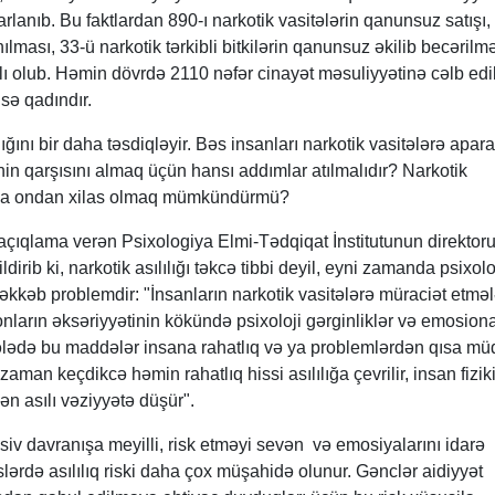
arlanıb. Bu faktlardan 890-ı narkotik vasitələrin qanunsuz satışı,
lması, 33-ü narkotik tərkibli bitkilərin qanunsuz əkilib becərilmə
ğlı olub. Həmin dövrdə 2110 nəfər cinayət məsuliyyətinə cəlb edil
isə qadındır.
ını bir daha təsdiqləyir. Bəs insanları narkotik vasitələrə apar
in qarşısını almaq üçün hansı addımlar atılmalıdır? Narkotik
 ya ondan xilas olmaq mümkündürmü?
açıqlama verən Psixologiya Elmi-Tədqiqat İnstitutunun direktoru
rib ki, narkotik asılılığı təkcə tibbi deyil, eyni zamanda psixolo
əkkəb problemdir: "İnsanların narkotik vasitələrə müraciət etməl
onların əksəriyyətinin kökündə psixoloji gərginliklər və emosiona
rhələdə bu maddələr insana rahatlıq və ya problemlərdən qısa müd
 zaman keçdikcə həmin rahatlıq hissi asılılığa çevrilir, insan fizik
n asılı vəziyyətə düşür".
siv davranışa meyilli, risk etməyi sevən və emosiyalarını idarə
lərdə asılılıq riski daha çox müşahidə olunur. Gənclər aidiyyət