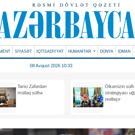
MENT
SİYASƏT
İQTİSADİYYAT
HUMANITAR
DÜNYA
İDMAN
08 Avqust 2026 10:33
Tarixi Zəfərdən
Ölkəmizin sülh
mütləq sülhə
strategiyası uğ
reallaşır