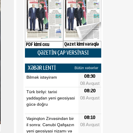
Qəzet kimi vərəqlə
PDF kimi oxu
QƏZETİN ÇAP VERSİYASI
XƏBƏR LENTİ
Bütün xəbərlər
08:30
Bilmək istəyirəm
08 Avqust
08:20
Türk birliyi: tarixi
08 Avqust
yaddaşdan yeni geosiyasi
gücə doğru
08:10
Vaşinqton Zirvəsindən bir
08 Avqust
il sonra: Cənubi Qafqazın
yeni geosiyasi nizamı və