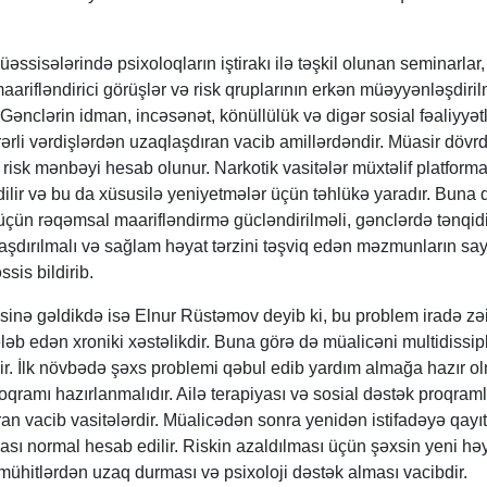
üəssisələrində psixoloqların iştirakı ilə təşkil olunan seminarlar,
aarifləndirici görüşlər və risk qruplarının erkən müəyyənləşdiri
Gənclərin idman, incəsənət, könüllülük və digər sosial fəaliyyət
rərli vərdişlərdən uzaqlaşdıran vacib amillərdəndir. Müasir dövr
 risk mənbəyi hesab olunur. Narkotik vasitələr müxtəlif platform
ilir və bu da xüsusilə yeniyetmələr üçün təhlükə yaradır. Buna 
üçün rəqəmsal maarifləndirmə gücləndirilməli, gənclərdə tənqid
şdırılmalı və sağlam həyat tərzini təşviq edən məzmunların say
ssis bildirib.
əsinə gəldikdə isə Elnur Rüstəmov deyib ki, bu problem iradə zəif
əb edən xroniki xəstəlikdir. Buna görə də müalicəni multidissip
r. İlk növbədə şəxs problemi qəbul edib yardım almağa hazır ol
qramı hazırlanmalıdır. Ailə terapiyası və sosial dəstək proqraml
tıran vacib vasitələrdir. Müalicədən sonra yenidən istifadəyə qay
sı normal hesab edilir. Riskin azaldılması üçün şəxsin yeni hə
i mühitlərdən uzaq durması və psixoloji dəstək alması vacibdir.