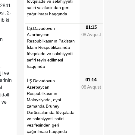
fövqəladə və səlahiyyətli
 2841-i
səfiri vəzifəsindən geri
si, 2-
çağırılması haqqında
ib ki,
01:15
İ.Ş.Davudovun
08 Avqust
Azərbaycan
an
Respublikasının Pakistan
İslam Respublikasında
fövqəladə və səlahiyyətli
səfiri təyin edilməsi
,
haqqında
ji və
01:14
ərinin
İ.Ş.Davudovun
08 Avqust
Azərbaycan
l
Respublikasının
dətli
Malayziyada, eyni
i və
zamanda Bruney
Darüssalamda fövqəladə
və səlahiyyətli səfiri
vəzifəsindən geri
çağırılması haqqında