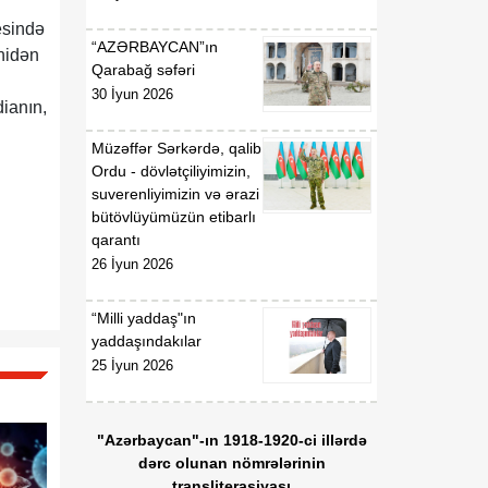
00:57
BİLDİRİŞ
esində
08 Avqust
“AZƏRBAYCAN”ın
nidən
18:53
Tatyana Poloskova:
Qarabağ səfəri
07 Avqust
Azərbaycanın xarici
30 İyun 2026
dianın,
siyasətinin əsasında milli
maraqların qorunması
Müzəffər Sərkərdə, qalib
dayanır
Ordu - dövlətçiliyimizin,
suverenliyimizin və ərazi
18:23
Vaşinqton razılaşması
bütövlüyümüzün etibarlı
07 Avqust
Azərbaycan
qarantı
diplomatiyasının növbəti
26 İyun 2026
zəfəri idi
“Milli yaddaş"ın
18:22
Tarixi Vaşinqton görüşü:
yaddaşındakılar
07 Avqust
ABŞ-Azərbaycan
25 İyun 2026
əlaqələrində və Cənubi
Qafqazın sülh
gündəliyində mühüm
"Azərbaycan"-ın 1918-1920-ci illərdə
mərhələ
dərc olunan nömrələrinin
transliterasiyası