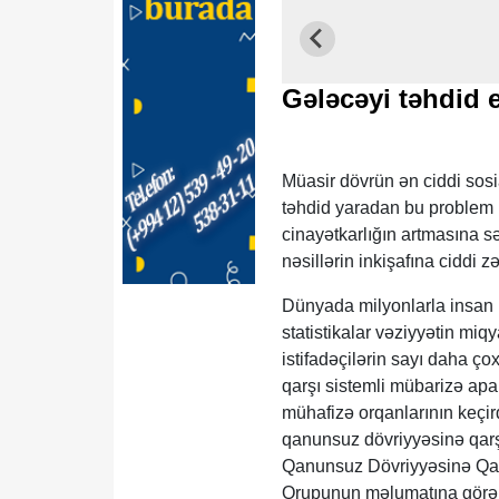
Gələcəyi təhdid 
Müasir dövrün ən ciddi sosi
təhdid yaradan bu problem i
cinayətkarlığın artmasına sə
nəsillərin inkişafına ciddi z
Dünyada milyonlarla insan m
statistikalar vəziyyətin mi
istifadəçilərin sayı daha ç
qarşı sistemli mübarizə apar
mühafizə orqanlarının keçird
qanunsuz dövriyyəsinə qarş
Qanunsuz Dövriyyəsinə Qarş
Qrupunun məlumatına görə, c