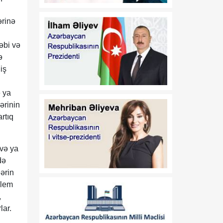
edilməsi barədə
ərinə
01:11
"Media Reyestrinin
08 Avqust
aparılması Qaydaları"nın
səbi və
təsdiq edilməsi haqqında"
ə
Azərbaycan Respublikası
iş
Prezidentinin 2022-ci il 26
sentyabr tarixli 1846
ə ya
nömrəli Fərmanında
ərinin
dəyişiklik edilməsi barədə
rtıq
01:09
"Dövlət qulluğu
08 Avqust
haqqında"və "Media
 və ya
haqqında" Azərbaycan
də
Respublikasının
lərin
qanunlarında dəyişiklik
edilməsi barədə"
blem
Azərbaycan
,
Respublikasının 2026-cı il
lar.
14 iyul tarixli 449-VIIQD