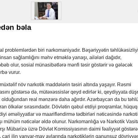
edən bəla
al problemlərdən biri narkomaniyadır. Bəşəriyyətin təhlükəsizliy
nsan sağlamlığını məhv etməklə yanaşı, ailələri dağıdır,
bəb olur, sosial münasibətlərə mənfi təsir göstərir və gələcək
ərbə vurur.
üxtəlif növ narkotik maddələrin təsiri altında yaşayır. Rəsmi
qyasını göstərsə də, mütəxəssislər qeyd edirlər ki, qeydiyyata d
ox olduğundan real mənzərə daha ağırdır. Azərbaycan da bu təhl
an ölkələr sırasındadır. Dövlətin qəbul etdiyi proqramlar, hüquq
iyi əməliyyatlar və maarifləndirmə tədbirləri nəticəsində narkoti
ı mühüm nəticələr əldə olunur. Narkomanlığa və Narkotik Vasitə
ı Mübarizə üzrə Dövlət Komissiyasının daimi fəaliyyət göstərən
ari ilin yanvar-may aylarında narkotiklərin qanunsuz dövriyyəs