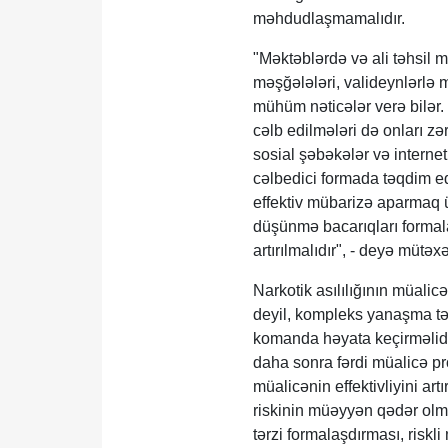
məhdudlaşmamalıdır.
"Məktəblərdə və ali təhsil m
məşğələləri, valideynlərlə m
mühüm nəticələr verə bilər. 
cəlb edilmələri də onları zə
sosial şəbəkələr və internet
cəlbedici formada təqdim ed
effektiv mübarizə aparmaq 
düşünmə bacarıqları formala
artırılmalıdır", - deyə mütəxə
Narkotik asılılığının müalic
deyil, kompleks yanaşma təl
komanda həyata keçirməlidi
daha sonra fərdi müalicə pro
müalicənin effektivliyini ar
riskinin müəyyən qədər olma
tərzi formalaşdırması, riskl