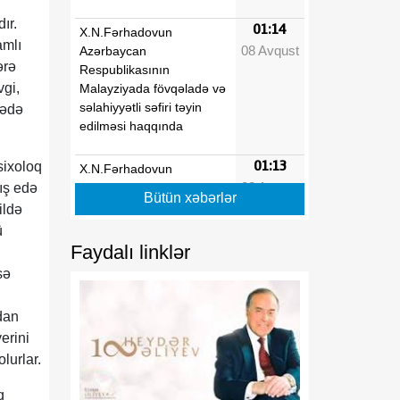
ır.
01:14
X.N.Fərhadovun
amlı
08 Avqust
Azərbaycan
ərə
Respublikasının
vgi,
Malayziyada fövqəladə və
səlahiyyətli səfiri təyin
yədə
edilməsi haqqında
01:13
sixoloq
X.N.Fərhadovun
08 Avqust
Azərbaycan
nış edə
Bütün xəbərlər
Respublikasının Pakistan
ildə
İslam Respublikasında
ü
fövqəladə və səlahiyyətli
Faydalı linklər
səfiri vəzifəsindən geri
sə
çağırılması haqqında
dan
01:13
"Dövlət qulluğu haqqında"
erini
08 Avqust
və "Media haqqında"
lurlar.
Azərbaycan
Respublikasının
q
qanunlarında dəyişiklik