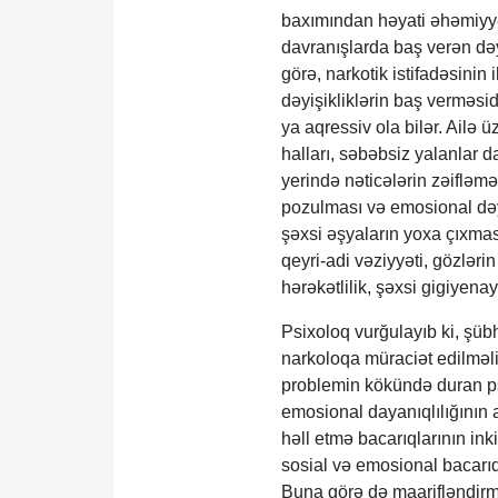
baxımından həyati əhəmiyyət
davranışlarda baş verən dəy
görə, narkotik istifadəsinin 
dəyişikliklərin baş verməsid
ya aqressiv ola bilər. Ailə
halları, səbəbsiz yalanlar 
yerində nəticələrin zəifləmə
pozulması və emosional dəyi
şəxsi əşyaların yoxa çıxmas
qeyri-adi vəziyyəti, gözlər
hərəkətlilik, şəxsi gigiyena
Psixoloq vurğulayıb ki, şüb
narkoloqa müraciət edilməli
problemin kökündə duran psix
emosional dayanıqlılığının 
həll etmə bacarıqlarının inki
sosial və emosional bacarıql
Buna görə də maarifləndirmə