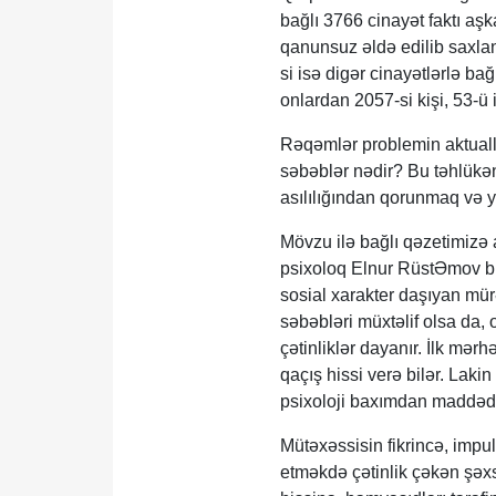
bağlı 3766 cinayət faktı aşk
qanunsuz əldə edilib saxlanı
si isə digər cinayətlərlə ba
onlardan 2057-si kişi, 53-ü 
Rəqəmlər problemin aktuallığ
səbəblər nədir? Bu təhlükən
asılılığından qorunmaq və
Mövzu ilə bağlı qəzetimizə 
psixoloq Elnur RüstƏmov bildi
sosial xarakter daşıyan mür
səbəbləri müxtəlif olsa da, 
çətinliklər dayanır. İlk mə
qaçış hissi verə bilər. Lakin
psixoloji baxımdan maddədə
Mütəxəssisin fikrincə, impul
etməkdə çətinlik çəkən şəxs