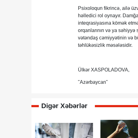
Psixoloqun fikrincə, ailə ü
həlledici rol oynayır. Dam
inteqrasiyasına kömək etmə
orqanlarının və ya səhiyyə 
vətəndaş cəmiyyətinin və b
təhlükəsizlik məsələsidir.
Ülkər XASPOLADOVA,
"Azərbaycan"
Digər Xəbərlər