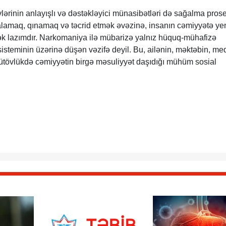
zvlərinin anlayışlı və dəstəkləyici münasibətləri də sağalma pros
ğalamaq, qınamaq və təcrid etmək əvəzinə, insanın cəmiyyətə ye
k lazımdır. Narkomaniya ilə mübarizə yalnız hüquq-mühafizə
sisteminin üzərinə düşən vəzifə deyil. Bu, ailənin, məktəbin, me
ütövlükdə cəmiyyətin birgə məsuliyyət daşıdığı mühüm sosial