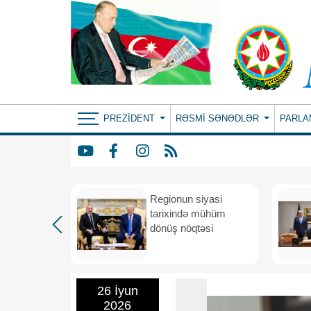
PREZIDENT
RƏSMI SƏNƏDLƏR
PARLA
etimada
Regionun siyasi
rateji
tarixində mühüm
dönüş nöqtəsi
26 İyun
2026