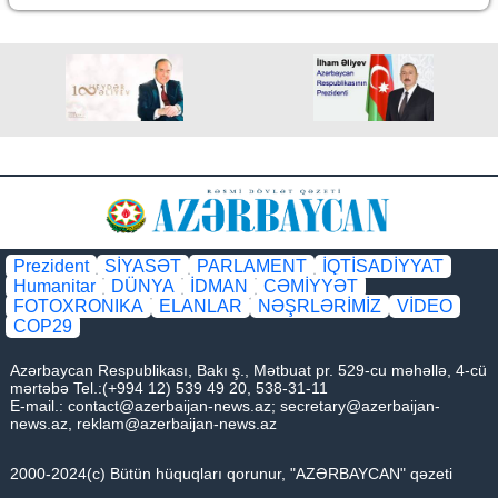
Prezident
SİYASƏT
PARLAMENT
İQTİSADİYYAT
Humanitar
DÜNYA
İDMAN
CƏMİYYƏT
FOTOXRONIKA
ELANLAR
NƏŞRLƏRİMİZ
VİDEO
COP29
Azərbaycan Respublikası, Bakı ş., Mətbuat pr. 529-cu məhəllə, 4-cü
mərtəbə Tel.:(+994 12) 539 49 20, 538-31-11
E-mail.:
contact@azerbaijan-news.az
;
secretary@azerbaijan-
news.az
,
reklam@azerbaijan-news.az
2000-2024(c) Bütün hüquqları qorunur, "AZƏRBAYCAN" qəzeti