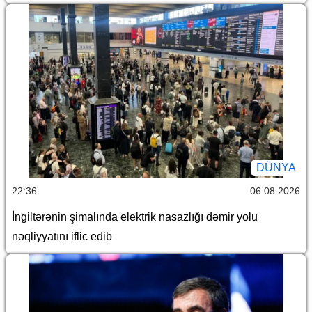
DÜNYA
22:36
06.08.2026
İngiltərənin şimalında elektrik nasazlığı dəmir yolu
nəqliyyatını iflic edib