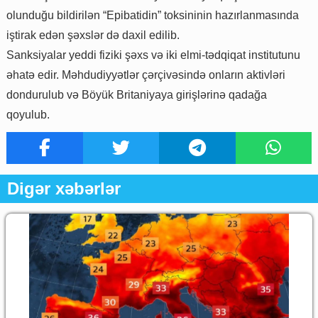
olunduğu bildirilən “Epibatidin” toksininin hazırlanmasında
iştirak edən şəxslər də daxil edilib.
Sanksiyalar yeddi fiziki şəxs və iki elmi-tədqiqat institutunu
əhatə edir. Məhdudiyyətlər çərçivəsində onların aktivləri
dondurulub və Böyük Britaniyaya girişlərinə qadağa
qoyulub.
Digər xəbərlər