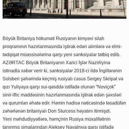
Böyük Britaniya hökuməti Rusiyanın kimyəvi silah
proqramının hazırlanmasında iştirak edən alimlərə və elmi-
tədqiqat müəssisələrinə qarşı yeni sanksiyalar tətbiq edib.
AZƏRTAC Böyük Britaniyanın Xarici İşlər Nazirliyinə
istinadla xəbər verir ki, sanksiyalar 2018-ci ildə İngiltərənin
Solsberi şəhərində keçmiş rusiyalı casus Sergey Skripal və
qızı Yuliyaya qarşı sui-qəsddə istifadə olunan “Noviçok”
sinir-iflic maddəsinin hazırlanmasında iştirak edən şəxsləri
və qurumları əhatə edir. Həmin hadisə nəticəsində təsadüfən
zəhərlənən britaniyalı Don Sturcess həyatını itirmişdi.
Yeni məhdudiyyətlərə, həmçinin Rusiya müxalifətinin
tanınmış simalarından Aleksey Navalnıya qarşı istifadə