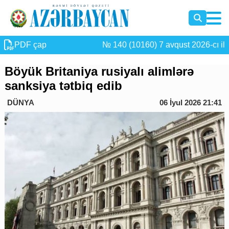
PDF çap
№ 140 (10160) 7 avqust 2026-cı il
Böyük Britaniya rusiyalı alimlərə
sanksiya tətbiq edib
DÜNYA
06 İyul 2026 21:41