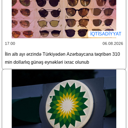
İQTİSADİYYAT
17:00
06.08.2026
İlin altı ayı ərzində Türkiyədən Azərbaycana təqribən 310
min dollarlıq günəş eynəkləri ixrac olunub