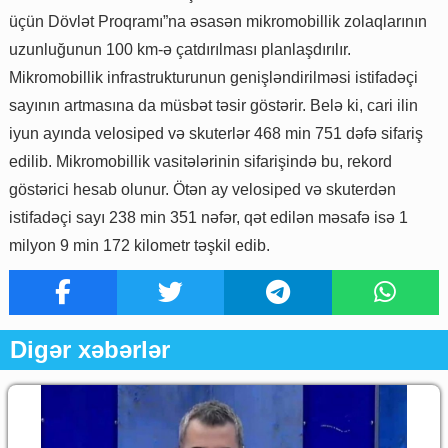
üçün Dövlət Proqramı”na əsasən mikromobillik zolaqlarının
uzunluğunun 100 km-ə çatdırılması planlaşdırılır.
Mikromobillik infrastrukturunun genişləndirilməsi istifadəçi
sayının artmasına da müsbət təsir göstərir. Belə ki, cari ilin
iyun ayında velosiped və skuterlər 468 min 751 dəfə sifariş
edilib. Mikromobillik vasitələrinin sifarişində bu, rekord
göstərici hesab olunur. Ötən ay velosiped və skuterdən
istifadəçi sayı 238 min 351 nəfər, qət edilən məsafə isə 1
milyon 9 min 172 kilometr təşkil edib.
Digər xəbərlər