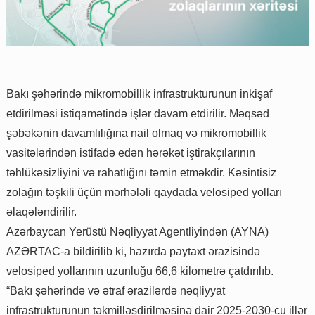
Bakı şəhərində mikromobillik infrastrukturunun inkişaf
etdirilməsi istiqamətində işlər davam etdirilir. Məqsəd
şəbəkənin davamlılığına nail olmaq və mikromobillik
vasitələrindən istifadə edən hərəkət iştirakçılarının
təhlükəsizliyini və rahatlığını təmin etməkdir. Kəsintisiz
zolağın təşkili üçün mərhələli qaydada velosiped yolları
əlaqələndirilir.
Azərbaycan Yerüstü Nəqliyyat Agentliyindən (AYNA)
AZƏRTAC-a bildirilib ki, hazırda paytaxt ərazisində
velosiped yollarının uzunluğu 66,6 kilometrə çatdırılıb.
“Bakı şəhərində və ətraf ərazilərdə nəqliyyat
infrastrukturunun təkmilləşdirilməsinə dair 2025-2030-cu illər