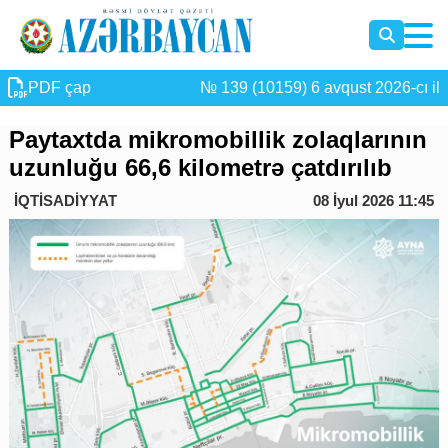
PDF çap
№ 139 (10159) 6 avqust 2026-cı il
Paytaxtda mikromobillik zolaqlarının
uzunluğu 66,6 kilometrə çatdırılıb
İQTİSADİYYAT
08 İyul 2026 11:45