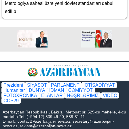
Metrologiya sahəsi üzrə yeni dövlət standartları qəbul
edilib
Prezident
SİYASƏT
PARLAMENT
İQTİSADİYYAT
Humanitar
DÜNYA
İDMAN
CƏMİYYƏT
FOTOXRONIKA
ELANLAR
NƏŞRLƏRİMİZ
VİDEO
COP29
Azərbaycan Respublikası, Bakı ş., Mətbuat pr. 529-cu məhəllə, 4-cü
mərtəbə Tel.:(+994 12) 539 49 20, 538-31-11
E-mail.:
contact@azerbaijan-news.az
;
secretary@azerbaijan-
news.az
,
reklam@azerbaijan-news.az