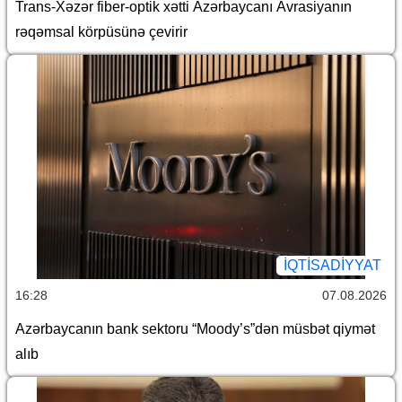
Trans-Xəzər fiber-optik xətti Azərbaycanı Avrasiyanın
rəqəmsal körpüsünə çevirir
İQTİSADİYYAT
16:28
07.08.2026
Azərbaycanın bank sektoru “Moody’s”dən müsbət qiymət
alıb