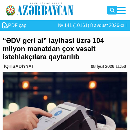
PDF çap
№ 141 (10161) 8 avqust 2026-cı il
“ƏDV geri al” layihəsi üzrə 104
milyon manatdan çox vəsait
istehlakçılara qaytarılıb
İQTİSADİYYAT
08 İyul 2026 11:50