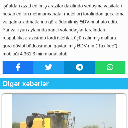
işğaldan azad edilmiş ərazilər daxilində yerləşmə vasitələri
hesab edilən mehmanxanalar (hotellər) tərəfindən gecələmə
və qalma xidmətlərinə görə ödənilmiş ƏDV-ni əhatə edib.
Yanvar-iyun aylarında xarici vətəndaşlar tərəfindən
respublika ərazisində fərdi istehlak üçün alınmış mallara
görə dövlət büdcəsindən qaytarılmış ƏDV-nin (“Tax free”)
məbləği 4.361,3 min manat olub.
Digər xəbərlər