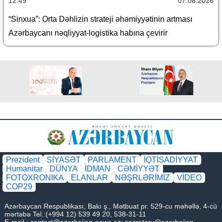
12:49
07.08.2026
“Sinxua”: Orta Dəhlizin strateji əhəmiyyətinin artması
Azərbaycanı nəqliyyat-logistika habına çevirir
Prezident
SİYASƏT
PARLAMENT
İQTİSADİYYAT
Humanitar
DÜNYA
İDMAN
CƏMİYYƏT
FOTOXRONIKA
ELANLAR
NƏŞRLƏRİMİZ
VİDEO
COP29
Azərbaycan Respublikası, Bakı ş., Mətbuat pr. 529-cu məhəllə, 4-cü
mərtəbə Tel.:(+994 12) 539 49 20, 538-31-11