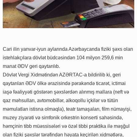
Cari ilin yanvar-iyun aylarında Azərbaycanda fiziki şəxs olan
istehlakçılara dövlət büdcəsindən 104 milyon 259,6 min
manat ƏDV geri qaytarılıb.
Dövlət Vergi Xidmətindən AZƏRTAC-a bildirilib ki, geri
qaytarılan ƏDV ölkə ərazisində pərakəndə ticarət, ictimai
iaşə fəaliyyəti göstərən şəxslərdən alınmış mallara (neft və
qaz məhsulları, avtomobillər, alkoqollu içkilər və tütün
məmulatları istisna olmaqla), teatr tamaşaları, film nümayişi,
muzey ziyarəti və simfonik orkestrin konserti sahəsində,
həmçinin tibb müəssisələri və özəl tibbi praktika ilə məşğul
olan fiziki şəxslər tərəfindən həyata keçirilən xidmətlərə,