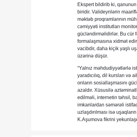
Ekspert bildirib ki, qanunun
biridir. Valideynlərin maari
məktəb proqramlarının mühüm
cəmiyyəti institutları monit
gücləndirməlidirlər. Bu cür 
formalaşmasına xidmət edir.
vacibdir, daha kiçik yaşlı u
üzərinə düşür.
“Yalnız məhdudiyyətlərlə is
yaradıcılıq, dil kursları və a
onların sosiallaşmasını gücl
azaldır. Xüsusilə aztəminatlı
edilməli, internetin təhsil, 
imkanlardan səmərəli istifa
uzlaşdırılması isə uşaqların 
K.Aşumova fikrini yekunlaşd