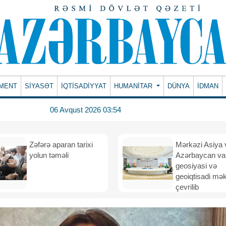
MENT
SİYASƏT
İQTİSADİYYAT
HUMANITAR
DÜNYA
İDMAN
06 Avqust 2026 03:54
Zəfərə aparan tarixi
Mərkəzi Asiya 
yolun təməli
Azərbaycan va
geosiyasi və
geoiqtisadi mə
çevrilib