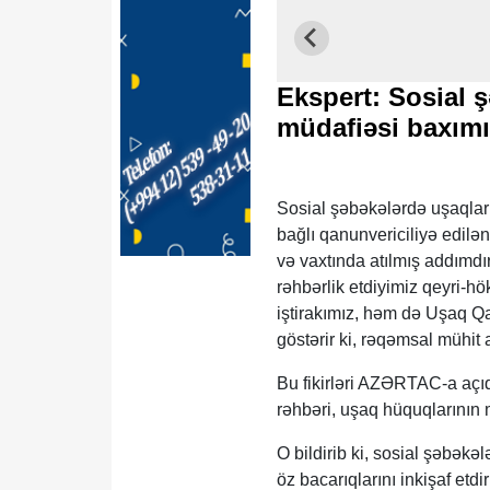
Ekspert: Sosial 
müdafiəsi baxım
Sosial şəbəkələrdə uşaqlar
bağlı qanunvericiliyə edilə
və vaxtında atılmış addımdı
rəhbərlik etdiyimiz qeyri-hö
iştirakımız, həm də Uşaq Qay
göstərir ki, rəqəmsal mühit 
Bu fikirləri AZƏRTAC-a açıq
rəhbəri, uşaq hüquqlarının
O bildirib ki, sosial şəbək
öz bacarıqlarını inkişaf etd