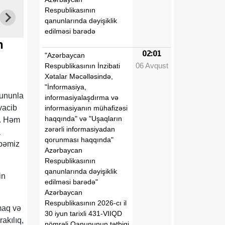
Respublikasının
qanunlarında dəyişiklik
edilməsi barədə
n
02:01
"Azərbaycan
06 Avqust
Respublikasının İnzibati
Xətalar Məcəlləsində,
"İnformasiya,
bununla
informasiyalaşdırma və
vacib
informasiyanın mühafizəsi
haqqında" və "Uşaqların
m. Həm
zərərli informasiyadan
a
qorunması haqqında"
übəmiz
Azərbaycan
Respublikasının
qanunlarında dəyişiklik
in
edilməsi barədə"
Azərbaycan
Respublikasının 2026-cı il
maq və
30 iyun tarixli 431-VIIQD
akılıq,
nömrəli Qanununun tətbiqi