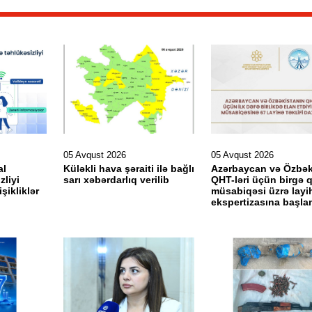
05 Avqust 2026
05 Avqust 2026
al
Küləkli hava şəraiti ilə bağlı
Azərbaycan və Özbək
zliyi
sarı xəbərdarlıq verilib
QHT-ləri üçün birgə 
işikliklər
müsabiqəsi üzrə layi
ekspertizasına başlan