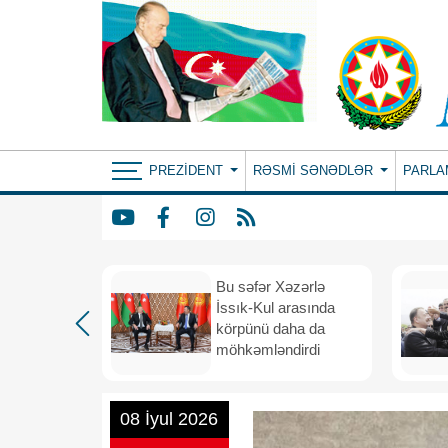
PREZIDENT
RƏSMI SƏNƏDLƏR
PARLA
: ortaq
Bu səfər Xəzərlə
ılıqlı
İssık-Kul arasında
əfiqlik
körpünü daha da
rinə keçir
möhkəmləndirdi
08 İyul 2026