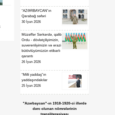
Qaydaları”nın təsdiq
edilməsi haqqında”
“AZƏRBAYCAN”ın
Azərbaycan Respublikası
Qarabağ səfəri
Nazirlər Kabinetinin 2011-
30 İyun 2026
ci il 19 dekabr tarixli 207
t
nömrəli Qərarında
Müzəffər Sərkərdə, qalib
dəyişiklik edilməsi barədə
Ordu - dövlətçiliyimizin,
suverenliyimizin və ərazi
01:54
Azərbaycan Respublikası
bütövlüyümüzün etibarlı
06 Avqust
Nazirlər Kabinetinin 2020-
qarantı
ci il 6 may tarixli 165
26 İyun 2026
nömrəli Qərarı ilə təsdiq
edilmiş “Verildiyi,
dayandırıldığı, bərpa və
“Milli yaddaş"ın
ya ləğv edildiyi barədə
yaddaşındakılar
Azərbaycan
25 İyun 2026
Respublikasının Dövlət
Gömrük Komitəsinə
məlumat göndərilməli olan
"Azərbaycan"-ın 1918-1920-ci illərdə
lisenziyaların və icazələrin
dərc olunan nömrələrinin
Siyahısı”nda dəyişiklik
transliterasiyası