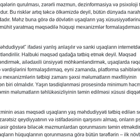
aqələrin qurulması, zərərli məzmun, dezinformasiya və psixoloji 
dur. Bu risklər artıq təkcə ölkəmizdə deyil, bütün dünyada narah
adır. Məhz buna görə də dövlətin uşaqların yaş xüsusiyyətlərin
 mühit yaratmaq məqsədilə hüquqi mexanizmlər formalaşdırmas
hdudiyyət" ifadəsi yanlış anlaşılır və sanki uşaqların internetd
tləndirilir. Halbuki məqsəd qadağa tətbiq etmək deyil. Məqsəd
ləndirmək, ailədaxili ünsiyyəti möhkəmləndirmək, uşaqlarda rə
ə vərdişlərini formalaşdırmaq, eyni zamanda, platforma sahibləri
Bu mexanizmlərin tətbiqi zamanı şəxsi məlumatların məxfiliyinin
ən biri olmalıdır. Yaşın təsdiqlənməsi prosesində minimum həc
in məlumatların təhlükəsizliyinin təmin edilməsi xüsusi diqqət
minin əsas məqsədi uşaqların yaş məhdudiyyəti tətbiq edilən s
rətsiz qeydiyyatının və istifadəsinin qarşısını almaq, onların ps
 təsir göstərə biləcək məzmunlardan qorunmasını təmin etməkdir
arın hüquqlarının qorunmasına görə bütün tərəflərin – ilk nö