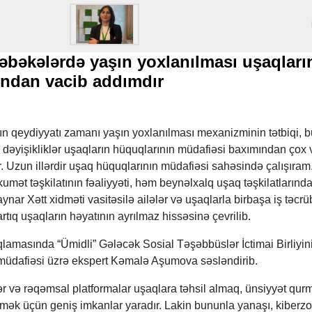
şəbəkələrdə yaşın yoxlanılması uşaqları
ından vacib addımdır
ın qeydiyyatı zamanı yaşın yoxlanılması mexanizminin tətbiqi, 
n dəyişikliklər uşaqların hüquqlarının müdafiəsi baxımından çox 
r. Uzun illərdir uşaq hüquqlarının müdafiəsi sahəsində çalışıra
kumət təşkilatının fəaliyyəti, həm beynəlxalq uşaq təşkilatlarınd
nar Xətt xidməti vasitəsilə ailələr və uşaqlarla birbaşa iş təcr
artıq uşaqların həyatının ayrılmaz hissəsinə çevrilib.
lamasında “Ümidli” Gələcək Sosial Təşəbbüslər İctimai Birliyin
 müdafiəsi üzrə ekspert Kəmalə Aşumova səsləndirib.
ələr və rəqəmsal platformalar uşaqlara təhsil almaq, ünsiyyət qur
irmək üçün geniş imkanlar yaradır. Lakin bununla yanaşı, kiberzor