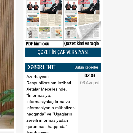
Qəzet kimi vərəqlə
PDF kimi oxu
QƏZETİN ÇAP VERSİYASI
XƏBƏR LENTİ
Bütün xəbərlər
02:03
Azərbaycan
06 Avqust
Respublikasının İnzibati
Xətalar Məcəlləsində,
"İnformasiya,
informasiyalaşdırma və
informasiyanın mühafizəsi
haqqında" və "Uşaqların
zərərli informasiyadan
qorunması haqqında"
Azərbaycan