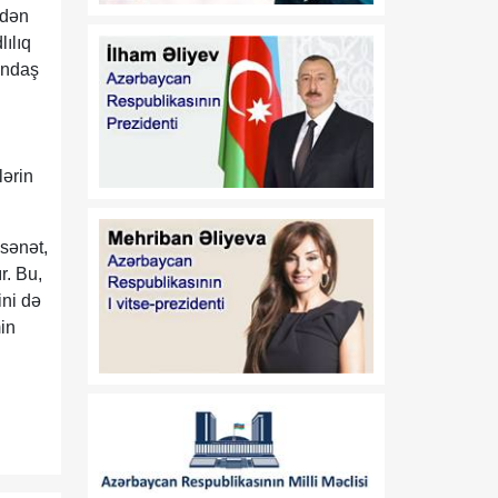
dəyişiklik edilməsi barədə"
rdən
2020-ci il 12 may tarixli
lılıq
1017 nömrəli
əndaş
fərmanlarında dəyişiklik
edilməsi haqqında
01:57
“İşğaldan azad edilmiş
lərin
06 Avqust
ərazilərdə fəaliyyət
göstərən sahibkarların
maliyyə resurslarına çıxış
sənət,
imkanlarının
r. Bu,
genişləndirilməsi
istiqamətində zəruri dövlət
ini də
dəstəyinin gücləndirilməsi
min
və “Azərbaycan
Respublikası adından borc
alınması və zəmanət
verilməsi Qaydası”nın
təsdiq edilməsi haqqında”
Azərbaycan Respublikası
Prezidentinin 2018-ci il 18