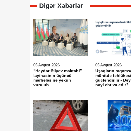
Digər Xəbərlər
05 Avqust 2026
05 Avqust 2026
“Heydər Əliyev məktəbi”
Uşaqların rəqəms
layihəsinin üçüncü
mühitdə təhlükəsi
mərhələsinə yekun
gücləndirilir - Dəy
vurulub
nəyi ehtiva edir?