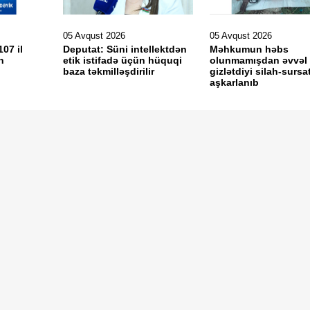
05 Avqust 2026
05 Avqust 2026
107 il
Deputat: Süni intellektdən
Məhkumun həbs
n
etik istifadə üçün hüquqi
olunmamışdan əvvəl
baza təkmilləşdirilir
gizlətdiyi silah-sursa
aşkarlanıb