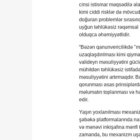
cinsi istismar məqsədilə əl
kimi ciddi risklər də mövcud
doğuran problemlər sırasınd
uyğun təhlükəsiz rəqəmsal
olduqca əhəmiyyətlidir.
“Bəzən qanunvericilikdə "mə
uzaqlaşdırılması kimi qiymə
valideyn məsuliyyətini güc
mühitdən təhlükəsiz istifad
məsuliyyətini artırmaqdır. 
qorunması əsas prinsiplərd
məlumatın toplanması və həm
edir.
Yaşın yoxlanılması mexaniz
şəbəkə platformalarında nəza
və mənəvi inkişafına mənfi
zamanda, bu mexanizm uşaql