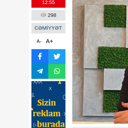
12:55
298
CƏMİYYƏT
A+
A-