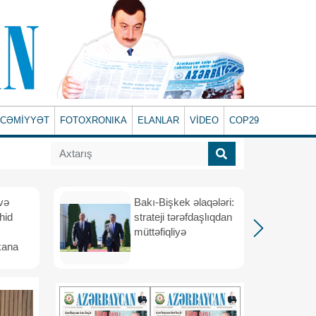
CƏMİYYƏT
FOTOXRONIKA
ELANLAR
VİDEO
COP29
və
Bakı-Bişkek əlaqələri:
hid
strateji tərəfdaşlıqdan
müttəfiqliyə
kana