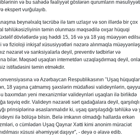
hiblərinin və bu sahədə fəaliyyət göstərən qurumların məsuliyyət
yə ekspert vurğulayıb.
anaşma beynəlxalq təcrübə ilə tam uzlaşır və son illərdə bir çox
al təhlükəsizliyinin təmin olunması məqsədilə oxşar hüquqi
Müxtəlif dövlətlərdə yaş həddi 15, 16 və ya 18 yaş müəyyən edils
i və fizioloji inkişaf xüsusiyyətləri nəzərə alınmaqla müəyyənləşdi
nız nəzarət və sanksiyalarla deyil, preventiv tədbirlər və
una bilər. Məqsəd uşaqları internetdən uzaqlaşdırmaq deyil, onla
z istifadəsini təmin etməkdir.
onvensiyasına və Azərbaycan Respublikasının "Uşaq hüquqlar
 18 yaşına çatmamış şəxslərin müdafiəsi valideynlərin, qəyyu
Bu baxımdan yeni mexanizmlər valideynləri uşaqları ilə birlikdə
ğa təşviq edir. Valideyn nəzarəti sərt qadağalara deyil, qarşılıqlı
ğı prinsiplərinə əsaslanmalıdır ki, uşaq qarşılaşdığı təhlükə və 
deyni ilə bölüşə bilsin. Belə imkanın olmadığı hallarda erkən
zmləri, o cümlədən Uşaq Qaynar Xətti kimi anonim müraciət
ıdılması xüsusi əhəmiyyət daşıyır”, - deyə o əlavə edib.