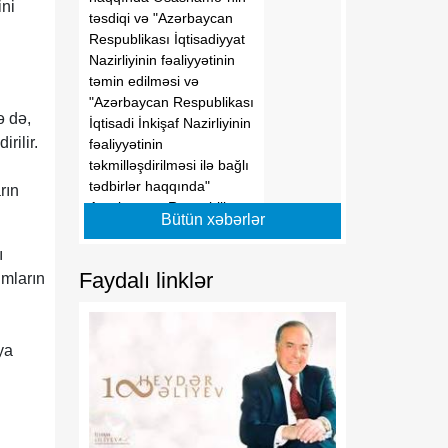
ini
təsdiqi və "Azərbaycan
Respublikası İqtisadiyyat
Nazirliyinin fəaliyyətinin
təmin edilməsi və
"Azərbaycan Respublikası
ə də,
İqtisadi İnkişaf Nazirliyinin
rilir.
fəaliyyətinin
təkmilləşdirilməsi ilə bağlı
tədbirlər haqqında"
rın
Azərbaycan Respublikası
Bütün xəbərlər
Prezidentinin 2006-cı il 28
dekabr tarixli 504 nömrəli
ı
Fərmanında dəyişikliklər
Faydalı linklər
mların
edilməsi barədə" 2014-cü
il 20 fevral tarixli 111
nömrəli Fərmanında
ya
dəyişiklik edilməsi
haqqında" Azərbaycan
Respublikası Prezidentinin
2019-cu il 30 dekabr tarixli
911 nömrəli Fərmanında