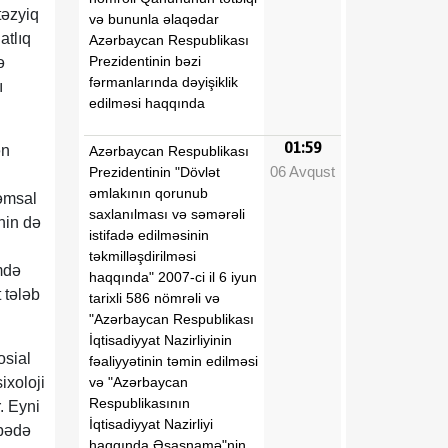
təzyiq
və bununla əlaqədar
atlıq
Azərbaycan Respublikası
Prezidentinin bəzi
ə
fərmanlarında dəyişiklik
ı
edilməsi haqqında
01:59
ən
Azərbaycan Respublikası
06 Avqust
Prezidentinin "Dövlət
əmlakının qorunub
qəmsal
saxlanılması və səmərəli
nin də
istifadə edilməsinin
təkmilləşdirilməsi
mdə
haqqında" 2007-ci il 6 iyun
 tələb
tarixli 586 nömrəli və
"Azərbaycan Respublikası
İqtisadiyyat Nazirliyinin
osial
fəaliyyətinin təmin edilməsi
və "Azərbaycan
ixoloji
Respublikasının
. Eyni
İqtisadiyyat Nazirliyi
vbədə
haqqında Əsasnamə"nin