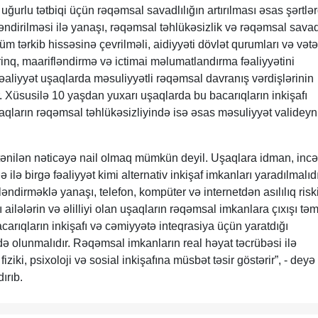
 uğurlu tətbiqi üçün rəqəmsal savadlılığın artırılması əsas şərtlə
fləndirilməsi ilə yanaşı, rəqəmsal təhlükəsizlik və rəqəmsal savad
 tərkib hissəsinə çevrilməli, aidiyyəti dövlət qurumları və vət
orinq, maarifləndirmə və ictimai məlumatlandırma fəaliyyətini
fəaliyyət uşaqlarda məsuliyyətli rəqəmsal davranış vərdişlərinin
 Xüsusilə 10 yaşdan yuxarı uşaqlarda bu bacarıqların inkişafı
şaqların rəqəmsal təhlükəsizliyində isə əsas məsuliyyət valideyn
tənilən nəticəyə nail olmaq mümkün deyil. Uşaqlara idman, incə
ilə ilə birgə fəaliyyət kimi alternativ inkişaf imkanları yaradılmalıdı
əndirməklə yanaşı, telefon, kompüter və internetdən asılılıq risk
 ailələrin və əlilliyi olan uşaqların rəqəmsal imkanlara çıxışı tə
bacarıqların inkişafı və cəmiyyətə inteqrasiya üçün yaratdığı
də olunmalıdır. Rəqəmsal imkanların real həyat təcrübəsi ilə
fiziki, psixoloji və sosial inkişafına müsbət təsir göstərir”, - deyə
ırıb.