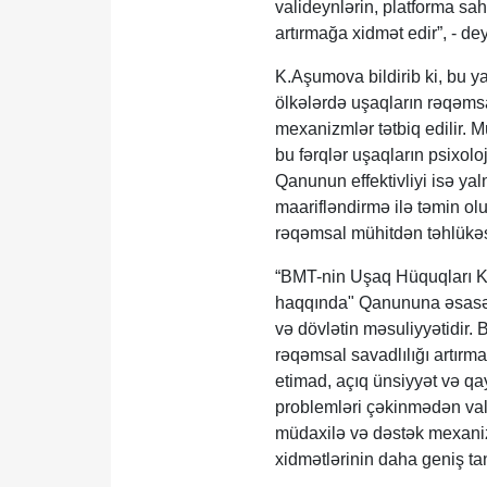
valideynlərin, platforma sa
artırmağa xidmət edir”, - de
K.Aşumova bildirib ki, bu y
ölkələrdə uşaqların rəqəms
mexanizmlər tətbiq edilir. 
bu fərqlər uşaqların psixoloj
Qanunun effektivliyi isə yal
maarifləndirmə ilə təmin ol
rəqəmsal mühitdən təhlükəsi
“BMT-nin Uşaq Hüquqları K
haqqında" Qanununa əsasən,
və dövlətin məsuliyyətidir. 
rəqəmsal savadlılığı artırma
etimad, açıq ünsiyyət və qay
problemləri çəkinmədən vali
müdaxilə və dəstək mexani
xidmətlərinin daha geniş tan