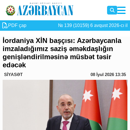
PDF çap
№ 139 (10159) 6 avqust 2026-cı il
İordaniya XİN başçısı: Azərbaycanla
imzaladığımız saziş əməkdaşlığın
genişləndirilməsinə müsbət təsir
edəcək
SİYASƏT
08 İyul 2026 13:35