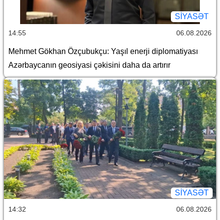
SİYASƏT
14:55
06.08.2026
Mehmet Gökhan Özçubukçu: Yaşıl enerji diplomatiyası
Azərbaycanın geosiyasi çəkisini daha da artırır
SİYASƏT
14:32
06.08.2026