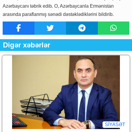
Azərbaycanı təbrik edib. O, Azərbaycanla Ermənistan
arasında paraflanmış sənədi dəstəklədiklərini bildirib.
Digər xəbərlər
SİYASƏT