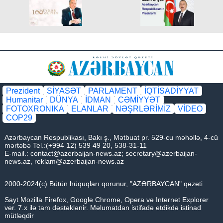
Prezident
SİYASƏT
PARLAMENT
İQTİSADİYYAT
Humanitar
DÜNYA
İDMAN
CƏMİYYƏT
FOTOXRONIKA
ELANLAR
NƏŞRLƏRİMİZ
VİDEO
COP29
Azərbaycan Respublikası, Bakı ş., Mətbuat pr. 529-cu məhəllə, 4-cü
mərtəbə Tel.:(+994 12) 539 49 20, 538-31-11
E-mail.:
contact@azerbaijan-news.az
;
secretary@azerbaijan-
news.az
,
reklam@azerbaijan-news.az
2000-2024(c) Bütün hüquqları qorunur, "AZƏRBAYCAN" qəzeti
Sayt Mozilla Firefox, Google Chrome, Opera və Internet Explorer
ver. 7.x ilə tam dəstəklənir. Məlumatdan istifadə etdikdə istinad
mütləqdir