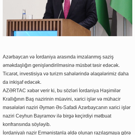
Azərbaycan və İordaniya arasında imzalanmış saziş
əməkdaşlığın genişləndirilməsinə müsbət təsir edəcək.
Ticarət, investisiya və turizm sahələrində əlaqələrimiz daha
da inkişaf edəcək.
AZƏRTAC xəbər verir ki, bu sözləri İordaniya Haşimilər
Krallığının Baş nazirinin müavini, xarici işlər və mühacir
məsələləri naziri Əymən Əs-Safadi Azərbaycanın xarici işlər
naziri Ceyhun Bayramov ilə birgə keçirdiyi mətbuat
konfransında söyləyib.
İordaniyalı nazir Ermənistanla əldə olunan razılaşmaya görə