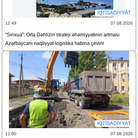
İQTİSADİYYAT
12:49
07.08.2026
“Sinxua”: Orta Dəhlizin strateji əhəmiyyətinin artması
Azərbaycanı nəqliyyat-logistika habına çevirir
İQTİSADİYYAT
12:00
07.08.2026