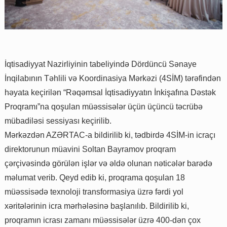
İqtisadiyyat Nazirliyinin tabeliyində Dördüncü Sənaye
İnqilabının Təhlili və Koordinasiya Mərkəzi (4SİM) tərəfindən
həyata keçirilən “Rəqəmsal İqtisadiyyatın İnkişafına Dəstək
Proqramı”na qoşulan müəssisələr üçün üçüncü təcrübə
mübadiləsi sessiyası keçirilib.
Mərkəzdən AZƏRTAC-a bildirilib ki, tədbirdə 4SİM-in icraçı
direktorunun müavini Soltan Bayramov proqram
çərçivəsində görülən işlər və əldə olunan nəticələr barədə
məlumat verib. Qeyd edib ki, proqrama qoşulan 18
müəssisədə texnoloji transformasiya üzrə fərdi yol
xəritələrinin icra mərhələsinə başlanılıb. Bildirilib ki,
proqramın icrası zamanı müəssisələr üzrə 400-dən çox