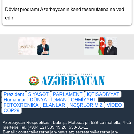
Dövlət proqramı Azərbaycanın kənd təsərrüfatına nə vəd
edir
Prezident
SİYASƏT
PARLAMENT
İQTİSADİYYAT
Humanitar
DÜNYA
İDMAN
CƏMİYYƏT
FOTOXRONIKA
ELANLAR
NƏŞRLƏRİMİZ
VİDEO
COP29
Azərbaycan Respublikası, Bakı ş., Mətbuat pr. 529-cu məhəllə, 4-cü
mərtəbə Tel.:(+994 12) 539 49 20, 538-31-11
E-mail.:
contact@azerbaijan-news.az
;
secretary@azerbaijan-