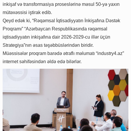
inkişaf və transformasiya proseslərinə məsul 50-yə yaxın
mütəxəssisi iştirak edib.
Qeyd edək ki, “Rəqəmsal İqtisadiyyatın İnkişafına Dəstək
Proqramı” “Azərbaycan Respublikasında rəqəmsal
iqtisadiyyatın inkişafına dair 2026-2029-cu illər üçün
Strategiya”nın əsas təşəbbüslərindən biridir.
Müəssisələr proqram barədə ətraflı məlumatı “industry4.az”
internet səhifəsindən əldə edə bilərlər.