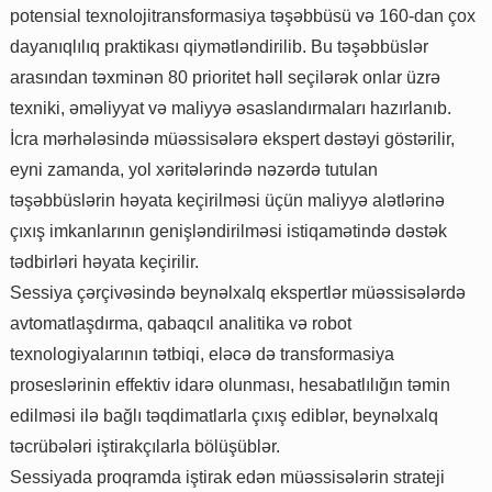
potensial texnolojitransformasiya təşəbbüsü və 160-dan çox
dayanıqlılıq praktikası qiymətləndirilib. Bu təşəbbüslər
arasından təxminən 80 prioritet həll seçilərək onlar üzrə
texniki, əməliyyat və maliyyə əsaslandırmaları hazırlanıb.
İcra mərhələsində müəssisələrə ekspert dəstəyi göstərilir,
eyni zamanda, yol xəritələrində nəzərdə tutulan
təşəbbüslərin həyata keçirilməsi üçün maliyyə alətlərinə
çıxış imkanlarının genişləndirilməsi istiqamətində dəstək
tədbirləri həyata keçirilir.
Sessiya çərçivəsində beynəlxalq ekspertlər müəssisələrdə
avtomatlaşdırma, qabaqcıl analitika və robot
texnologiyalarının tətbiqi, eləcə də transformasiya
proseslərinin effektiv idarə olunması, hesabatlılığın təmin
edilməsi ilə bağlı təqdimatlarla çıxış ediblər, beynəlxalq
təcrübələri iştirakçılarla bölüşüblər.
Sessiyada proqramda iştirak edən müəssisələrin strateji