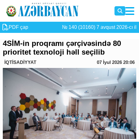
PDF çap
№ 140 (10160) 7 avqust 2026-cı il
4SİM-in proqramı çərçivəsində 80
prioritet texnoloji həll seçilib
İQTİSADİYYAT
07 İyul 2026 20:06