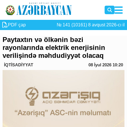
PDF çap
№ 141 (10161) 8 avqust 2026-cı il
Paytaxtın və ölkənin bəzi
rayonlarında elektrik enerjisinin
verilişində məhdudiyyət olacaq
İQTİSADİYYAT
08 İyul 2026 10:20