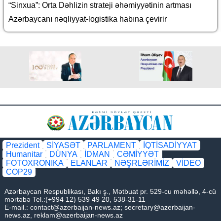
“Sinxua”: Orta Dəhlizin strateji əhəmiyyətinin artması
Azərbaycanı nəqliyyat-logistika habına çevirir
Prezident
SİYASƏT
PARLAMENT
İQTİSADİYYAT
Humanitar
DÜNYA
İDMAN
CƏMİYYƏT
FOTOXRONIKA
ELANLAR
NƏŞRLƏRİMİZ
VİDEO
COP29
Azərbaycan Respublikası, Bakı ş., Mətbuat pr. 529-cu məhəllə, 4-cü
mərtəbə Tel.:(+994 12) 539 49 20, 538-31-11
E-mail.:
contact@azerbaijan-news.az
;
secretary@azerbaijan-
news.az
,
reklam@azerbaijan-news.az