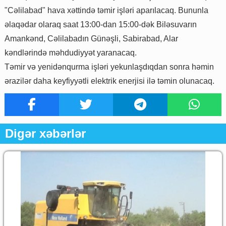
"Cəlilabad" hava xəttində təmir işləri aparılacaq. Bununla
əlaqədar olaraq saat 13:00-dan 15:00-dək Biləsuvarın
Amankənd, Cəlilabadın Günəşli, Sabirabad, Alar
kəndlərində məhdudiyyət yaranacaq.
Təmir və yenidənqurma işləri yekunlaşdıqdan sonra həmin
ərazilər daha keyfiyyətli elektrik enerjisi ilə təmin olunacaq.
Digər xəbərlər