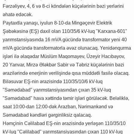
Fərzəliyev, 4, 6 və 8-ci köndələn küçələrinin bəzi yerlərini
əhatə edəcək.
Paytaxtla yanaşı, iyulun 8-10-da Mingəçevir Elektrik
Şəbəkəsinə (EŞ) daxil olan 110/35/6 kV-luq "Karxana-601"
yarımstansiyasında 16 mVA gücündə transformator yeni 40
mVA gücündə transformatorla əvəz olunacaq. Yenidənqurma
işləri ilə əlaqədar Müslüm Maqomayev, Üzeyir Hacıbəyov,
20 Yanvar, Mirzə Ələkbər Sabir və Təbriz küçələrinin bəzi
ərazilərində enerjinin verilişində qısa müddətli fasilə olacaq.
Biləsuvar EŞ-nin ərazisində 110/35/10/6 kV-luq
"Səmədabad" yarımstansiyasından çıxan 35 kV-luq
"Səmədabad" hava xəttində təmir işləri görüləcək. Beləliklə,
saat 10:00-dan 12:00-dək Arazbarı, Nərimankənd və
Səmədabad kəndləri gərginliksiz qalacaq.
Həmçinin Cəlilabad EŞ-nin ərazisində yerləşən 110/35/10
kV-luq "Cəlilabad" yarımstansiyasından çıxan 110 kV-luq