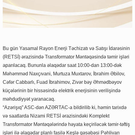
Bu gün Yasamal Rayon Enerji Təchizatı və Satışı İdarəsinin
(RETSİ) ərazisində Transformator Məntəqəsində təmir işləri
aparılacaq. Bununla əlaqədar saat 10:00-dan 13:00-dək
Məhəmməd Naxçıvani, Murtuza Muxtarov, İbrahim Əbilov,
Cəfər Cabbarlı, Fuad İbrahimov, Zivər bəy Əhmədbəyov
küçələrinin bir hissəsində elektrik enerjisinin verilişində
məhdudiyyət yaranacaq.
“Azərişıq” ASC-dən AZƏRTAC-a bildirilib ki, həmin tarixdə
və saatlarda Nizami RETSİ ərazisindəki Komplekt
Transformator Məntəqələrində həyata keçiriləcək təmir-təftiş
işləri ilə əlaqədar planlı fasilə Keşlə qəsəbəsi Pəhlivan