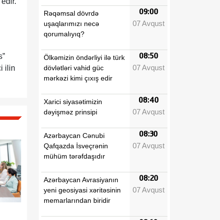
edir.
09:00
Rəqəmsal dövrdə
07 Avqust
uşaqlarımızı necə
qorumalıyıq?
08:50
s”
Ölkəmizin öndərliyi ilə türk
07 Avqust
dövlətləri vahid güc
 ilin
mərkəzi kimi çıxış edir
08:40
Xarici siyasətimizin
07 Avqust
dəyişməz prinsipi
08:30
Azərbaycan Cənubi
07 Avqust
Qafqazda İsveçrənin
mühüm tərəfdaşıdır
08:20
Azərbaycan Avrasiyanın
07 Avqust
yeni geosiyasi xəritəsinin
memarlarından biridir