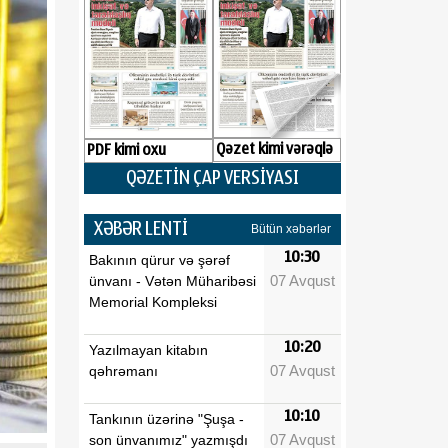
Qəzet kimi vərəqlə
PDF kimi oxu
QƏZETİN ÇAP VERSİYASI
XƏBƏR LENTİ
Bütün xəbərlər
10:30
Bakının qürur və şərəf
07 Avqust
ünvanı - Vətən Müharibəsi
Memorial Kompleksi
10:20
Yazılmayan kitabın
07 Avqust
qəhrəmanı
10:10
Tankının üzərinə "Şuşa -
07 Avqust
son ünvanımız" yazmışdı