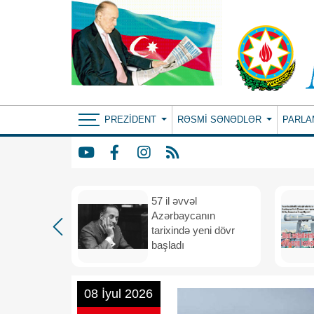
PREZIDENT
RƏSMI SƏNƏDLƏR
PARLA
iya və
57 il əvvəl
 vahid
Azərbaycanın
və
tarixində yeni dövr
i məkana
başladı
08 İyul 2026