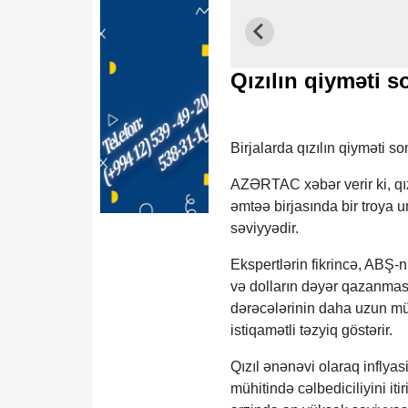
Qızılın qiyməti 
Birjalarda qızılın qiyməti s
AZƏRTAC xəbər verir ki, qı
əmtəə birjasında bir troya u
səviyyədir.
Ekspertlərin fikrincə, ABŞ-
və dolların dəyər qazanması q
dərəcələrinin daha uzun müd
istiqamətli təzyiq göstərir.
Qızıl ənənəvi olaraq inflya
mühitində cəlbediciliyini itir