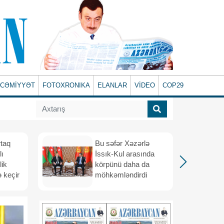
CƏMİYYƏT
FOTOXRONIKA
ELANLAR
VİDEO
COP29
rtaq
Bu səfər Xəzərlə
lı
İssık-Kul arasında
lik
körpünü daha da
 keçir
möhkəmləndirdi