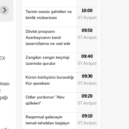
10:00
Tarixin səssiz şahidləri və
07 Avqust
kimlik mübarizəsi
09:50
Dövlət proqramı
07 Avqust
Azərbaycanın kənd
təsərrüfatına nə vəd edir
09:40
Zəngilan zəngin keçmişi
MEX
07 Avqust
üzərində qurulur
09:30
Kürün kürlüyünü buraxdığı
07 Avqust
Kür qəsəbəsi
şması
z
09:20
Odlar yurdunun "Alov
şağı
07 Avqust
qüllələri"
09:10
Rəqəmsal gələcəyin
07 Avqust
təməli təhsildən başlayır