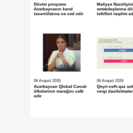
Dövlət proqramı
Maliyyə Nazirliyin
Azərbaycanın kənd
əməkdaşlarına dö
təsərrüfatına nə vəd edir
təltifləri təqdim ed
06 Avqust 2026
06 Avqust 2026
Azərbaycan Qlobal Cənub
Qeyri-neft-qaz s
ölkələrinin marağını cəlb
vergi daxilolmaları
edir