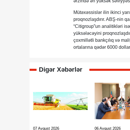
ərzində ən yüksək səviyyəsin
Mütəxəssislər ilin ikinci ya
proqnozlaşdırır. ABŞ-nin q
“Citigroup”un analitikləri is
yüksələcəyini proqnozlaşdır
çoxmillətli bankçılıq və mali
ortalarına qədər 6000 dollar
Digər Xəbərlər
07 Avqust 2026
06 Avqust 2026