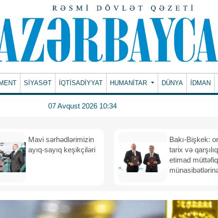
MENT
SİYASƏT
İQTİSADİYYAT
HUMANITAR
DÜNYA
İDMAN
07 Avqust 2026 10:34
Mavi sərhədlərimizin
Bakı-Bişkek: o
ayıq-sayıq keşikçiləri
tarix və qarşılıq
etimad müttəfiq
münasibətlərinə