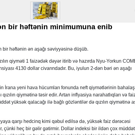
son bir həftənin minimumuna enib
on bir həftənin ən aşağı səviyyəsinə düşüb.
zılın qiyməti 1 faizədək dəyər itirib və hazırda Nyu-Yorkun CO
nsiyası 4130 dollar civarındadır. Bu, iyulun 2-dən bəri ən aşağı
nin İrana yeni hava hücumları fonunda neft qiymətlərinin bahala
ızılın qiymətinə təsir edir. Artan inflyasiya narahatlıqları və fai
dət yüksək qalacağı ilə bağlı gözləntilər də qızılın qiymətinə a
siyaya qarşı hedcinq kimi qəbul edilsə də, yüksək faiz dərəcəsi
ir, çünki heç bir gəlir gətirmir. Dollar indeksi bir ildən çox müddət