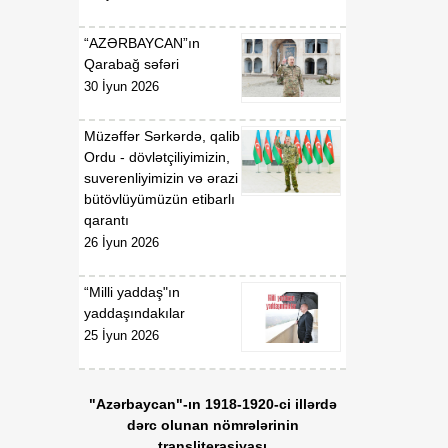
və "Azərbaycan
Respublikasının
“AZƏRBAYCAN”ın
İqtisadiyyat Nazirliyi
Qarabağ səfəri
haqqında Əsasnamə"nin
30 İyun 2026
təsdiqi və "Azərbaycan
Respublikası İqtisadiyyat
Müzəffər Sərkərdə, qalib
Nazirliyinin fəaliyyətinin
Ordu - dövlətçiliyimizin,
təmin edilməsi və
suverenliyimizin və ərazi
"Azərbaycan Respublikası
bütövlüyümüzün etibarlı
İqtisadi İnkişaf Nazirliyinin
qarantı
fəaliyyətinin
təkmilləşdirilməsi ilə bağlı
26 İyun 2026
tədbirlər haqqında"
Azərbaycan Respublikası
“Milli yaddaş"ın
Prezidentinin 2006-cı il 28
yaddaşındakılar
dekabr tarixli 504 nömrəli
25 İyun 2026
Fərmanında dəyişikliklər
edilməsi barədə"
Azərbaycan Respublikası
"Azərbaycan"-ın 1918-1920-ci illərdə
Prezidentinin 2014-cü il 20
dərc olunan nömrələrinin
fevral tarixli 111 nömrəli
transliterasiyası