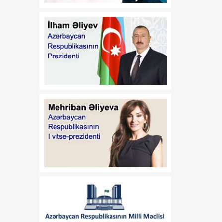
və bununla əlaqədar
Azərbaycan Respublikası
Prezidentinin bəzi
fərmanlarında və
Sərəncamında dəyişiklik
edilməsi barədə
00:53
Azərbaycan Respublikası
07 Avqust
Prezidentinin "Dövlət
əmlakının özəlləşdirilməsi
haqqında" Azərbaycan
Respublikası Qanununun
tətbiq edilməsi barədə"
2000-ci il 10 avqust tarixli
382 nömrəli, "Azərbaycan
Respublikasında Dövlət
əmlakının
özəlləşdirilməsinin II
Dövlət Proqramı"nın
təsdiq edilməsi barədə"
2000-ci il 10 avqust tarixli