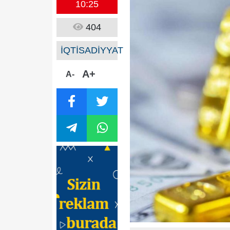
10:25
404
İQTİSADİYYAT
A+
A-