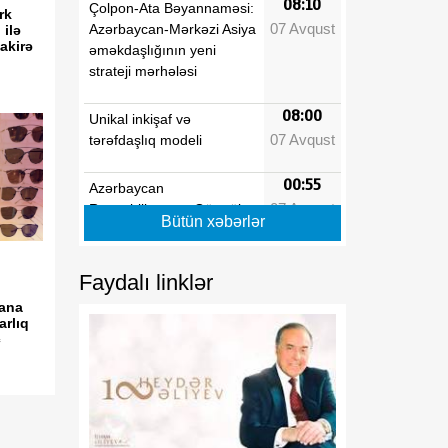
08:10
Çolpon-Ata Bəyannaməsi:
rk
07 Avqust
Azərbaycan-Mərkəzi Asiya
 ilə
akirə
əməkdaşlığının yeni
strateji mərhələsi
08:00
Unikal inkişaf və
07 Avqust
tərəfdaşlıq modeli
00:55
Azərbaycan
07 Avqust
Respublikasının Gömrük
Bütün xəbərlər
Məcəlləsində dəyişiklik
edilməsi haqqında
Faydalı linklər
00:54
"Azərbaycan
ana
07 Avqust
Respublikasının Gömrük
arlıq
c
Məcəlləsində dəyişiklik
edilməsi haqqında"
Azərbaycan
Respublikasının 2026-cı il
13 iyul tarixli 446-VIIQD
nömrəli Qanununun tətbiqi