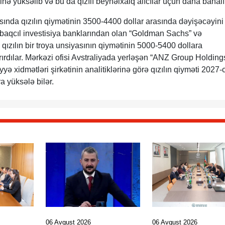
ə yüksəlib və bu da qızılı beynəlxalq alıcılar üçün daha bahalı 
rısında qızılın qiymətinin 3500-4400 dollar arasında dəyişəcəyini
abaqcıl investisiya banklarından olan “Goldman Sachs” və
ə qızılın bir troya unsiyasının qiymətinin 5000-5400 dollara
ırdılar. Mərkəzi ofisi Avstraliyada yerləşən “ANZ Group Holding
yyə xidmətləri şirkətinin analitiklərinə görə qızılın qiyməti 2027-ci
a yüksələ bilər.
06 Avqust 2026
06 Avqust 2026