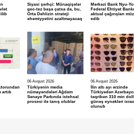
in
Siyasi şərhçi: Münaqişələr
Mərkəzi Bank Nyu-Yo
vlət
gec-tez başa çatsa da, bu,
Federal Ehtiyat Bankı
ilib
Orta Dəhlizin strateji
aktual çağırışları müz
əhəmiyyətini azaltmayacaq
edib
06 Avqust 2026
06 Avqust 2026
ektorundan
Türkiyənin media
İlin altı ayı ərzində
 artıb
nümayəndələri Ağdam
Türkiyədən Azərbayc
Sənaye Parkında istehsal
təqribən 310 min doll
prosesi ilə tanış olublar
günəş eynəkləri ixra
olunub