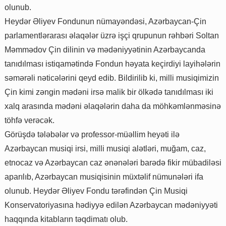
olunub.
Heydər Əliyev Fondunun nümayəndəsi, Azərbaycan-Çin
parlamentlərarası əlaqələr üzrə işçi qrupunun rəhbəri Soltan
Məmmədov Çin dilinin və mədəniyyətinin Azərbaycanda
tanıdılması istiqamətində Fondun həyata keçirdiyi layihələrin
səmərəli nəticələrini qeyd edib. Bildirilib ki, milli musiqimizin
Çin kimi zəngin mədəni irsə malik bir ölkədə tanıdılması iki
xalq arasında mədəni əlaqələrin daha da möhkəmlənməsinə
töhfə verəcək.
Görüşdə tələbələr və professor-müəllim heyəti ilə
Azərbaycan musiqi irsi, milli musiqi alətləri, muğam, caz,
etnocaz və Azərbaycan caz ənənələri barədə fikir mübadiləsi
aparılıb, Azərbaycan musiqisinin müxtəlif nümunələri ifa
olunub. Heydər Əliyev Fondu tərəfindən Çin Musiqi
Konservatoriyasına hədiyyə edilən Azərbaycan mədəniyyəti
haqqında kitabların təqdimatı olub.