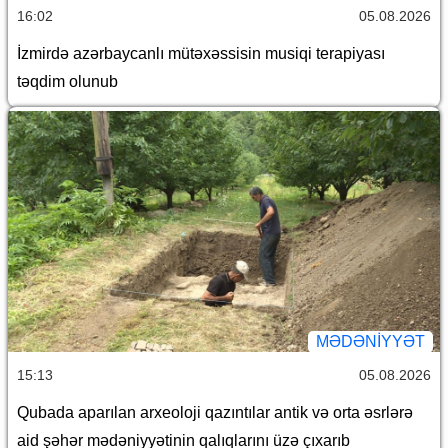
16:02
05.08.2026
İzmirdə azərbaycanlı mütəxəssisin musiqi terapiyası
təqdim olunub
MƏDƏNIYYƏT
15:13
05.08.2026
Qubada aparılan arxeoloji qazıntılar antik və orta əsrlərə
aid şəhər mədəniyyətinin qalıqlarını üzə çıxarıb