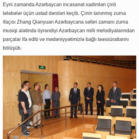
Eyni zamanda Azərbaycan incəsənət xadimləri çinli
tələbələr üçün ustad dərsləri keçib. Çinin tanınmış zurna
ifaçısı Zhang Qianyuan Azərbaycana səfəri zamanı zurna
musiqi alətində öyrəndiyi Azərbaycan milli melodiyalarından
parçalar ifa edib və mədəniyyətimizlə bağlı təəssüratlarını
bölüşüb.