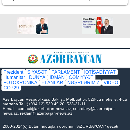
Prezident
SİYASƏT
PARLAMENT
İQTİSADİYYAT
Humanitar
DÜNYA
İDMAN
CƏMİYYƏT
FOTOXRONIKA
ELANLAR
NƏŞRLƏRİMİZ
VİDEO
COP29
Azərbaycan Respublikası, Bakı ş., Mətbuat pr. 529-cu məhəllə, 4-cü
mərtəbə Tel.:(+994 12) 539 49 20, 538-31-11
E-mail.:
contact@azerbaijan-news.az
;
secretary@azerbaijan-
news.az
,
reklam@azerbaijan-news.az
2000-2024(c) Bütün hüquqları qorunur, "AZƏRBAYCAN" qəzeti