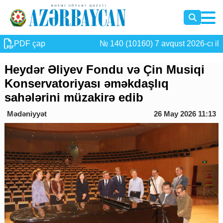
PDF çap
№ 140 (10160) 7 avqust 2026-cı il
Heydər Əliyev Fondu və Çin Musiqi
Konservatoriyası əməkdaşlıq
sahələrini müzakirə edib
Mədəniyyət
26 May 2026 11:13