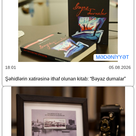
MƏDƏNIYYƏT
18:01
05.08.2026
Şəhidlərin xatirəsinə ithaf olunan kitab: “Bəyaz durnalar”