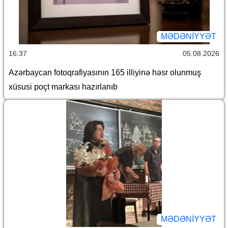
MƏDƏNIYYƏT
16:37
05.08.2026
Azərbaycan fotoqrafiyasının 165 illiyinə həsr olunmuş
xüsusi poçt markası hazırlanıb
MƏDƏNIYYƏT