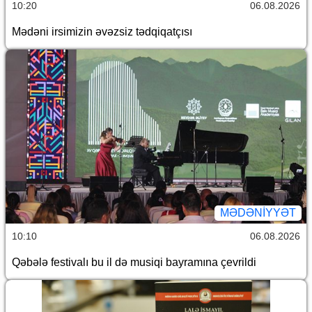
10:20
06.08.2026
Mədəni irsimizin əvəzsiz tədqiqatçısı
MƏDƏNIYYƏT
10:10
06.08.2026
Qəbələ festivalı bu il də musiqi bayramına çevrildi