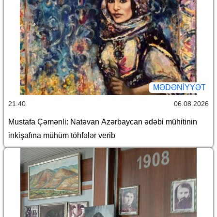
MƏDƏNIYYƏT
21:40
06.08.2026
Mustafa Çəmənli: Natəvan Azərbaycan ədəbi mühitinin
inkişafına mühüm töhfələr verib