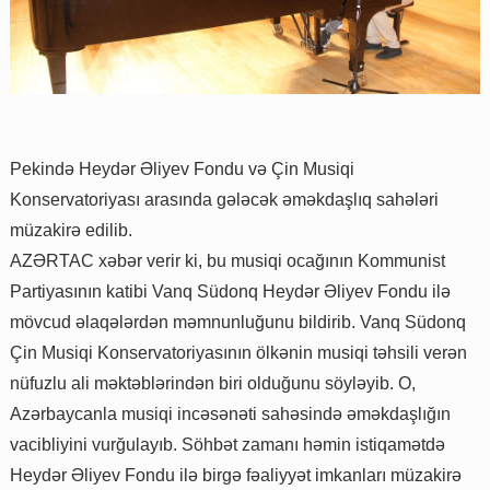
Pekində Heydər Əliyev Fondu və Çin Musiqi
Konservatoriyası arasında gələcək əməkdaşlıq sahələri
müzakirə edilib.
AZƏRTAC xəbər verir ki, bu musiqi ocağının Kommunist
Partiyasının katibi Vanq Südonq Heydər Əliyev Fondu ilə
mövcud əlaqələrdən məmnunluğunu bildirib. Vanq Südonq
Çin Musiqi Konservatoriyasının ölkənin musiqi təhsili verən
nüfuzlu ali məktəblərindən biri olduğunu söyləyib. O,
Azərbaycanla musiqi incəsənəti sahəsində əməkdaşlığın
vacibliyini vurğulayıb. Söhbət zamanı həmin istiqamətdə
Heydər Əliyev Fondu ilə birgə fəaliyyət imkanları müzakirə