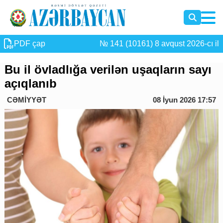
PDF çap
№ 141 (10161) 8 avqust 2026-cı il
Bu il övladlığa verilən uşaqların sayı
açıqlanıb
CƏMİYYƏT
08 İyun 2026 17:57