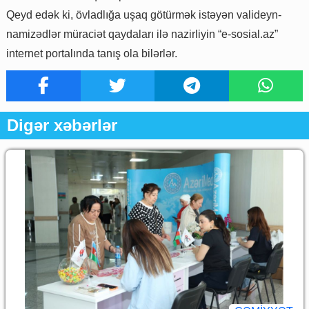
Qeyd edək ki, övladlığa uşaq götürmək istəyən valideyn-
namizədlər müraciət qaydaları ilə nazirliyin “e-sosial.az”
internet portalında tanış ola bilərlər.
Digər xəbərlər