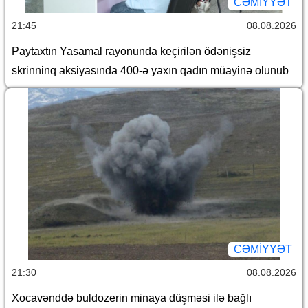
CƏMİYYƏT
21:45
08.08.2026
Paytaxtın Yasamal rayonunda keçirilən ödənişsiz
skrinninq aksiyasında 400-ə yaxın qadın müayinə olunub
CƏMİYYƏT
21:30
08.08.2026
Xocavənddə buldozerin minaya düşməsi ilə bağlı