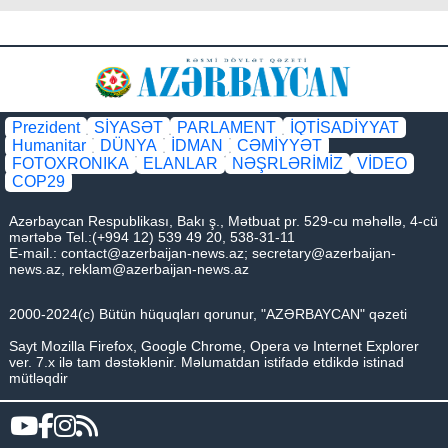
Prezident
SİYASƏT
PARLAMENT
İQTİSADİYYAT
Humanitar
DÜNYA
İDMAN
CƏMİYYƏT
FOTOXRONIKA
ELANLAR
NƏŞRLƏRİMİZ
VİDEO
COP29
Azərbaycan Respublikası, Bakı ş., Mətbuat pr. 529-cu məhəllə, 4-cü
mərtəbə Tel.:(+994 12) 539 49 20, 538-31-11
E-mail.:
contact@azerbaijan-news.az
;
secretary@azerbaijan-
news.az
,
reklam@azerbaijan-news.az
2000-2024(c) Bütün hüquqları qorunur, "AZƏRBAYCAN" qəzeti
Sayt Mozilla Firefox, Google Chrome, Opera və Internet Explorer
ver. 7.x ilə tam dəstəklənir. Məlumatdan istifadə etdikdə istinad
mütləqdir