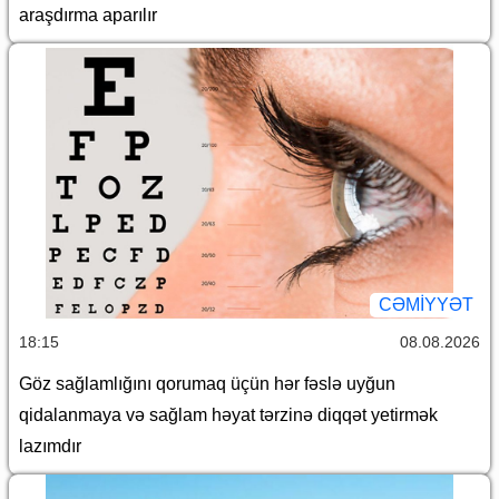
araşdırma aparılır
CƏMİYYƏT
18:15
08.08.2026
Göz sağlamlığını qorumaq üçün hər fəslə uyğun
qidalanmaya və sağlam həyat tərzinə diqqət yetirmək
lazımdır