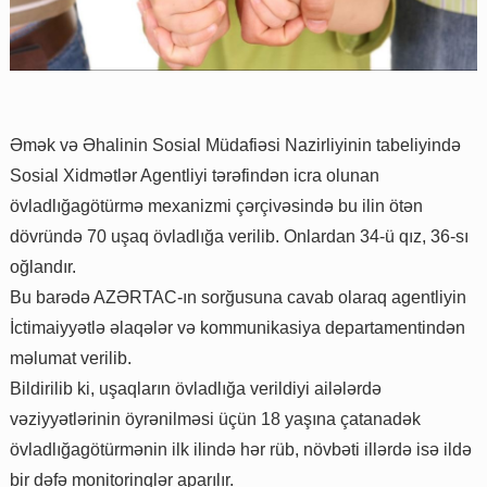
Əmək və Əhalinin Sosial Müdafiəsi Nazirliyinin tabeliyində
Sosial Xidmətlər Agentliyi tərəfindən icra olunan
övladlığagötürmə mexanizmi çərçivəsində bu ilin ötən
dövründə 70 uşaq övladlığa verilib. Onlardan 34-ü qız, 36-sı
oğlandır.
Bu barədə AZƏRTAC-ın sorğusuna cavab olaraq agentliyin
İctimaiyyətlə əlaqələr və kommunikasiya departamentindən
məlumat verilib.
Bildirilib ki, uşaqların övladlığa verildiyi ailələrdə
vəziyyətlərinin öyrənilməsi üçün 18 yaşına çatanadək
övladlığagötürmənin ilk ilində hər rüb, növbəti illərdə isə ildə
bir dəfə monitorinqlər aparılır.