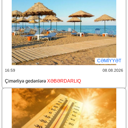
CƏMİYYƏT
16:59
08.08.2026
Çimərliyə gedənlərə
XƏBƏRDARLIQ