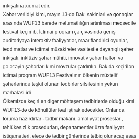
inkişafına xidmət edir.
Xəbər verildiyi kimi, mayın 13-də Bakı sakinləri və qonaqlar
arasında WUF13 barədə məlumatlılığın artırılması məqsədilə
festival keçirilib. İctimai proqram çərçivəsində geniş
auditoriyaya interaktiv fəaliyyətlər, maarifləndirici oyunlar,
təqdimatlar və ictimai müzakirələr vasitəsilə dayanıqlı şəhər
inkişafı, inklüziv şəhər mühiti, innovativ şəhər həlləri və
gələcəyin şəhərləri kimi mövzular çatdırılıb. Bakıda keçirilən
ictimai proqram WUF13 Festivalının ölkənin müxtəlif
şəhərlərində təşkil olunan tədbirlər silsiləsinin yekun
mərhələsi idi.
Ölkəmizdə keçirilən digər möhtəşəm tədbirlərdə olduğu kimi,
WUF13-də də könüllülər fəal iştirak edəcəklər. Onlar da
foruma hazırdırlar - tədbir məkanı, əməliyyat prosesləri,
təhlükəsizlik prosedurları, departamentlər üzrə fəaliyyət
istiqamətləri, eləcə də tədbir günlərində tətbiq olunacaq əsas