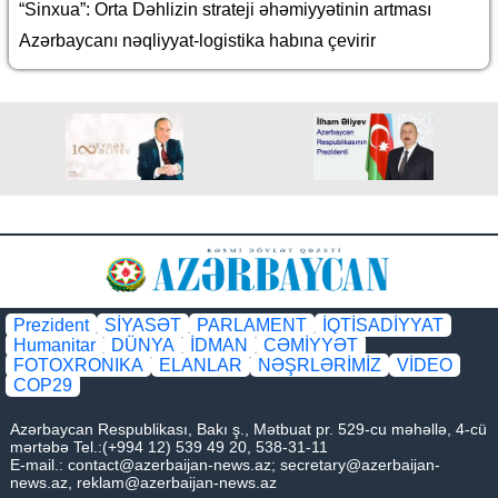
“Sinxua”: Orta Dəhlizin strateji əhəmiyyətinin artması
Azərbaycanı nəqliyyat-logistika habına çevirir
Prezident
SİYASƏT
PARLAMENT
İQTİSADİYYAT
Humanitar
DÜNYA
İDMAN
CƏMİYYƏT
FOTOXRONIKA
ELANLAR
NƏŞRLƏRİMİZ
VİDEO
COP29
Azərbaycan Respublikası, Bakı ş., Mətbuat pr. 529-cu məhəllə, 4-cü
mərtəbə Tel.:(+994 12) 539 49 20, 538-31-11
E-mail.:
contact@azerbaijan-news.az
;
secretary@azerbaijan-
news.az
,
reklam@azerbaijan-news.az