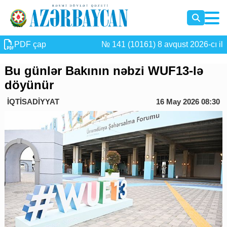
PDF çap
№ 141 (10161) 8 avqust 2026-cı il
Bu günlər Bakının nəbzi WUF13-lə
döyünür
İQTİSADİYYAT
16 May 2026 08:30