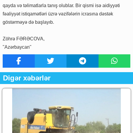
qayda və təlimatlarla tanış olublar. Bir qismi isə aidiyyəti
fəaliyyət istiqamətləri üzrə vəzifələrin icrasına dəstək
göstərməyə də başlayıb.
Zöhrə FƏRƏCOVA,
"Azərbaycan"
Digər xəbərlər