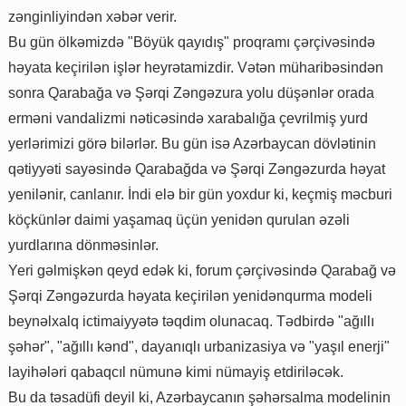
zənginliyindən xəbər verir.
Bu gün ölkəmizdə "Böyük qayıdış" proqramı çərçivəsində
həyata keçirilən işlər heyrətamizdir. Vətən müharibəsindən
sonra Qarabağa və Şərqi Zəngəzura yolu düşənlər orada
erməni vandalizmi nəticəsində xarabalığa çevrilmiş yurd
yerlərimizi görə bilərlər. Bu gün isə Azərbaycan dövlətinin
qətiyyəti sayəsində Qarabağda və Şərqi Zəngəzurda həyat
yenilənir, canlanır. İndi elə bir gün yoxdur ki, keçmiş məcburi
köçkünlər daimi yaşamaq üçün yenidən qurulan əzəli
yurdlarına dönməsinlər.
Yeri gəlmişkən qeyd edək ki, forum çərçivəsində Qarabağ və
Şərqi Zəngəzurda həyata keçirilən yenidənqurma modeli
beynəlxalq ictimaiyyətə təqdim olunacaq. Tədbirdə "ağıllı
şəhər", "ağıllı kənd", dayanıqlı urbanizasiya və "yaşıl enerji"
layihələri qabaqcıl nümunə kimi nümayiş etdiriləcək.
Bu da təsadüfi deyil ki, Azərbaycanın şəhərsalma modelinin