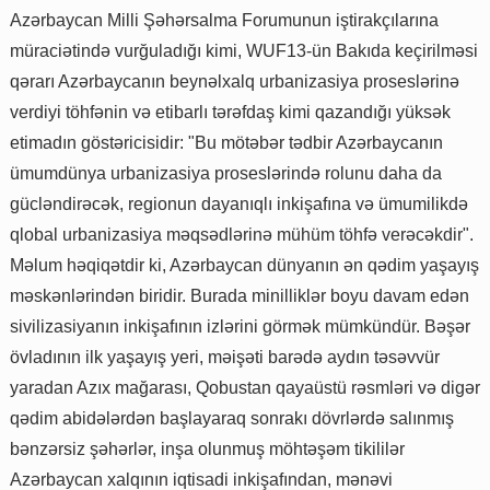
Azərbaycan Milli Şəhərsalma Forumunun iştirakçılarına
müraciətində vurğuladığı kimi, WUF13-ün Bakıda keçirilməsi
qərarı Azərbaycanın beynəlxalq urbanizasiya proseslərinə
verdiyi töhfənin və etibarlı tərəfdaş kimi qazandığı yüksək
etimadın göstəricisidir: "Bu mötəbər tədbir Azərbaycanın
ümumdünya urbanizasiya proseslərində rolunu daha da
gücləndirəcək, regionun dayanıqlı inkişafına və ümumilikdə
qlobal urbanizasiya məqsədlərinə mühüm töhfə verəcəkdir".
Məlum həqiqətdir ki, Azərbaycan dünyanın ən qədim yaşayış
məskənlərindən biridir. Burada minilliklər boyu davam edən
sivilizasiyanın inkişafının izlərini görmək mümkündür. Bəşər
övladının ilk yaşayış yeri, məişəti barədə aydın təsəvvür
yaradan Azıx mağarası, Qobustan qayaüstü rəsmləri və digər
qədim abidələrdən başlayaraq sonrakı dövrlərdə salınmış
bənzərsiz şəhərlər, inşa olunmuş möhtəşəm tikililər
Azərbaycan xalqının iqtisadi inkişafından, mənəvi