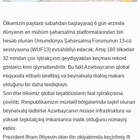
Ölkəmizin paytaxtı sabahdan başlayaraq 6 gün ərzində
dünyanın ən mühüm şəhərsalma platformalarından biri
hesab olunan Ümumdünya Şəhərsalma Forumunun 13-cü
sessiyasına (WUF13) evsahibliyi edəcək. Artıq 180 ölkədən
32 mindən çox iştirakçının qeydiyyatdan keçməsi rekord
göstərici kimi qiymətləndirilir. Bu fakt Azərbaycanın qlobal
miqyasda etibarlı tərəfdaş və beynəlxalq dialoq məkanı
olduğunu bir daha təsdiqləyir.
Son illər ölkəmiz qlobal təşəbbüslərin fəal iştirakçısına
çevrilib. Respublikamızın müxtəlif bölgələrində təşkil olunan
beynəlxalq tədbirlər Azərbaycanın müasir infrastruktura və
yüksək təşkilatçılıq imkanlarına malik olduğunu nümayiş
etdirir.
Prezident İlham Əliyevin ötən ilin oktyabrında keçirilmiş III