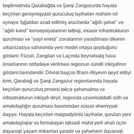
təqdimatında Qarabağda və Şərqi Zəngəzurda həyata
keçirilən genişmiqyaslı quruculuq layihələri mühüm rol
oynayır. İşğaldan azad edilmiş ərazilərdə "ağıllı şəhər" və
"ağıllı kənd" konsepsiyalarının tətbiqi, müasir infrastrukturun
qurulması və "yaşıl enerji" zonalarının yaradılması ölkənin
urbanizasiya sahəsində yeni model ortaya qoyduğunu
göstərir. Füzuli, Zəngilan və Laçında beynəlxalq hava
limanlarının istifadəyə verilməsi regionun sürətli inkişafının
göstəricilərindəndir. Dövlət başçısı İlham Əliyevin qeyd etdiyi
kimi, Qarabağ və Şərqi Zəngəzur regionlarında həyata
keçirilən quruculuq prosesi təkcə şəhərsalma və
infrastrukturun inkişafı deyil, regionda uzunmüddətli sülh və
əməkdaşlığın qurulması baxımından xüsusi əhəmiyyət
daşıyır. Həyata keçirilən məqsədyönlü layihələr, qurulan yeni
əməkdaşlıqlar və formalaşan iqtisadi mühit yerli əhali üçün
dayanıqlı yaşam imkanları yaradır və şəhərlərin dayanıqlı