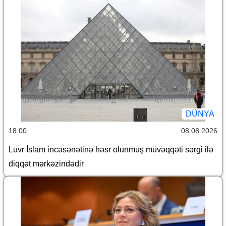
DÜNYA
18:00
08.08.2026
Luvr İslam incəsənətinə həsr olunmuş müvəqqəti sərgi ilə
diqqət mərkəzindədir