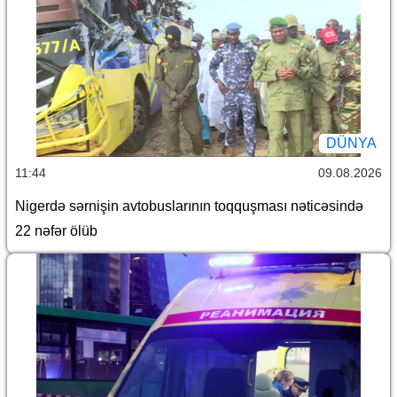
DÜNYA
11:44
09.08.2026
Nigerdə sərnişin avtobuslarının toqquşması nəticəsində
22 nəfər ölüb