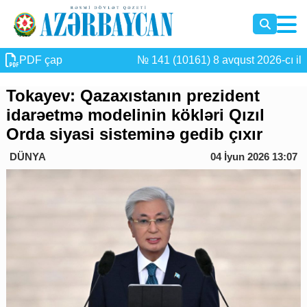
PDF çap
№ 141 (10161) 8 avqust 2026-cı il
Tokayev: Qazaxıstanın prezident
idarəetmə modelinin kökləri Qızıl
Orda siyasi sisteminə gedib çıxır
DÜNYA
04 İyun 2026 13:07