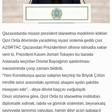
Qazaxıstanda müasir prezident idarəetmə modelinin kökləri
Qızıl Orda dövründə yaradılmış siyasi sistemə gedib çıxır.
AZƏRTAC Qazaxıstan Prezidentinin ofisinə istinadla xəbər
verir ki, Prezident Kasım-Jomart Tokayev bu barədə
Astanada keçirilən Dövlət Bayrağının qaldırılması
mərasimində çıxışı zamanı bildirib.
“Yeni Konstitusiya qazax xalqının keçmişi ilə Böyük Çölün
minillik tarixi arasındakı ayrılmaz əlaqəni aydın şəkildə
müəyyən edir”, - deyə dövlət başçısı vurğulayıb.
Onun sözlərinə görə, Qızıl Orda öz idarəetmə institutları,
diplomatik xidməti, rabitə və gömrük sistemləri, beynəlxalq
səviyyədə tanınmış valyutası, həmin dövr üçün qabaqcıl