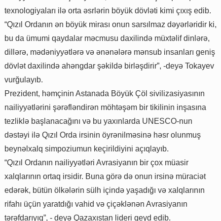
texnologiyaları ilə orta əsrlərin böyük dövləti kimi çıxış edib.
“Qızıl Ordanın ən böyük mirası onun sarsılmaz dəyərləridir ki,
bu da ümumi qaydalar məcmusu daxilində müxtəlif dinlərə,
dillərə, mədəniyyətlərə və ənənələrə mənsub insanları geniş
dövlət daxilində ahəngdar şəkildə birləşdirir”, -deyə Tokayev
vurğulayıb.
Prezident, həmçinin Astanada Böyük Çöl sivilizasiyasının
nailiyyətlərini şərəfləndirən möhtəşəm bir tikilinin inşasına
tezliklə başlanacağını və bu yaxınlarda UNESCO-nun
dəstəyi ilə Qızıl Orda irsinin öyrənilməsinə həsr olunmuş
beynəlxalq simpoziumun keçirildiyini açıqlayıb.
“Qızıl Ordanın nailiyyətləri Avrasiyanın bir çox müasir
xalqlarının ortaq irsidir. Buna görə də onun irsinə müraciət
edərək, bütün ölkələrin sülh içində yaşadığı və xalqlarının
rifahı üçün yaratdığı vahid və çiçəklənən Avrasiyanın
tərəfdarıyıq”, - deyə Qazaxıstan lideri qeyd edib.