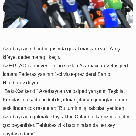
Azərbaycanın hər bölgəsində gözəl mənzərə var. Yarış
kifayət qədər maraqlı keçir.
AZƏRTAC xəbər verir ki, bu sözləri Azərbaycan Velosiped
İdmanı Federasiyasının 1-ci vitse-prezidenti Sahib
Ələkbərov deyib.
"Bakı-Xankəndi" Azərbaycan velosiped yarışının Təşkilat
Komitəsinin sədri bildirib ki, idmançılar və qonaqlar turnirin
təşkilindən çox razıdırlar: "Bu turnirin iştirakçıları yenidən
Azərbaycana gəlmək istəycəklər. Onların ölkəmizin təbiətini
çox bəyəniblər. Təhlükəsizlik baxımından da hər şey
qaydasındadır".