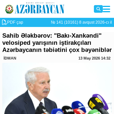
PDF çap
№ 141 (10161) 8 avqust 2026-cı il
Sahib Ələkbərov: "Bakı-Xankəndi"
velosiped yarışının iştirakçıları
Azərbaycanın təbiətini çox bəyəniblər
İDMAN
13 May 2026 14:32