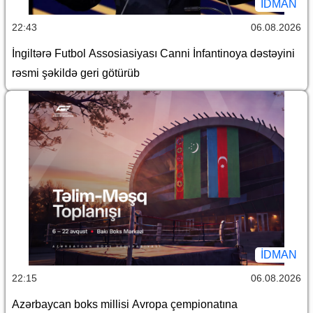
İDMAN
22:43
06.08.2026
İngiltərə Futbol Assosiasiyası Canni İnfantinoya dəstəyini
rəsmi şəkildə geri götürüb
İDMAN
22:15
06.08.2026
Azərbaycan boks millisi Avropa çempionatına