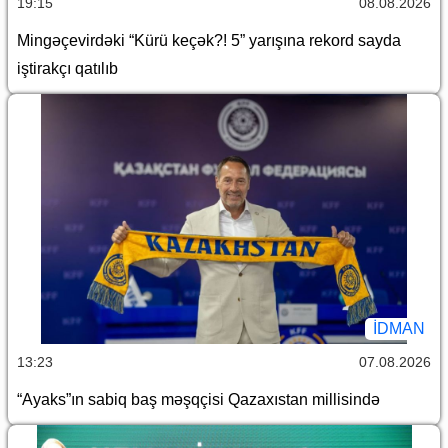
19:15
08.08.2026
Mingəçevirdəki “Kürü keçək?! 5” yarışına rekord sayda
iştirakçı qatılıb
İDMAN
13:23
07.08.2026
“Ayaks”ın sabiq baş məşqçisi Qazaxıstan millisində