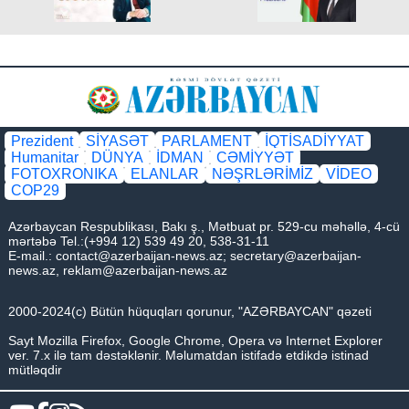
Prezident
SİYASƏT
PARLAMENT
İQTİSADİYYAT
Humanitar
DÜNYA
İDMAN
CƏMİYYƏT
FOTOXRONIKA
ELANLAR
NƏŞRLƏRİMİZ
VİDEO
COP29
Azərbaycan Respublikası, Bakı ş., Mətbuat pr. 529-cu məhəllə, 4-cü
mərtəbə Tel.:(+994 12) 539 49 20, 538-31-11
E-mail.:
contact@azerbaijan-news.az
;
secretary@azerbaijan-
news.az
,
reklam@azerbaijan-news.az
2000-2024(c) Bütün hüquqları qorunur, "AZƏRBAYCAN" qəzeti
Sayt Mozilla Firefox, Google Chrome, Opera və Internet Explorer
ver. 7.x ilə tam dəstəklənir. Məlumatdan istifadə etdikdə istinad
mütləqdir