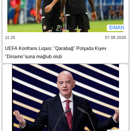
İDMAN
11:25
07.08.2026
UEFA Konfrans Liqası: "Qarabağ" Polşada Kiyev
"Dinamo"suna məğlub olub