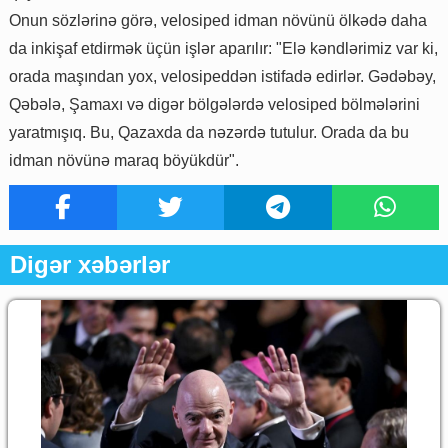
Onun sözlərinə görə, velosiped idman növünü ölkədə daha
da inkişaf etdirmək üçün işlər aparılır: "Elə kəndlərimiz var ki,
orada maşından yox, velosipeddən istifadə edirlər. Gədəbəy,
Qəbələ, Şamaxı və digər bölgələrdə velosiped bölmələrini
yaratmışıq. Bu, Qazaxda da nəzərdə tutulur. Orada da bu
idman növünə maraq böyükdür".
Digər xəbərlər