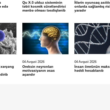
u
Qu X-3 ulduz sisteminin
İtlərin oyuncaq asılılı
ə edə
təbii kosmik sürətləndirici
onlarda sağlamlıq ris
mənbə olması təsdiqlənib
yaradır
04 Avqust 2026
04 Avqust 2026
 xərçəng
Oreksin neyronları
İnsan ömrünün mak
motivasiyanın əsas
həddi hesablanıb
dirib
açarıdır