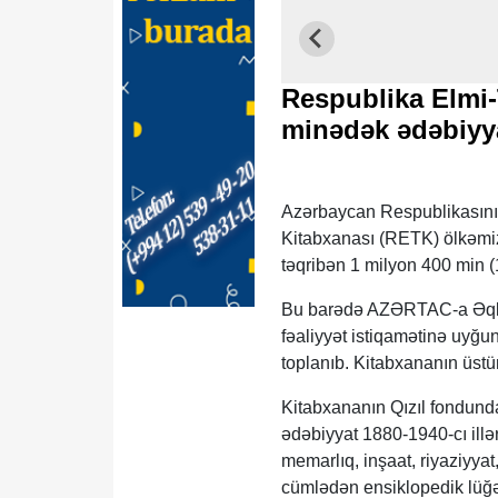
Respublika Elmi-
minədək ədəbiyya
Azərbaycan Respublikasının
Kitabxanası (RETK) ölkəmiz
təqribən 1 milyon 400 min 
Bu barədə AZƏRTAC-a Əqli M
fəaliyyət istiqamətinə uyğun
toplanıb. Kitabxananın üstün
Kitabxananın Qızıl fondunda
ədəbiyyat 1880-1940-cı illər
memarlıq, inşaat, riyaziyyat
cümlədən ensiklopedik lüğətl