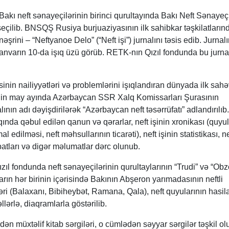
akı neft sənayeçilərinin birinci qurultayında Bakı Neft Sənayeçi
çilib. BNSQŞ Rusiya burjuaziyasının ilk sahibkar təşkilatlarınd
əşrini – “Neftyanoe Delo” (“Neft işi”) jurnalını təsis edib. Jurnalı
 yanvarın 10-da işıq üzü görüb. RETK-nın Qızıl fondunda bu jurna
esinin nailiyyətləri və problemlərini işıqlandıran dünyada ilk sahə
i ilin may ayında Azərbaycan SSR Xalq Komissarları Şurasının
alının adı dəyişdirilərək “Azərbaycan neft təsərrüfatı” adlandırılıb.
ında qəbul edilən qanun və qərarlar, neft işinin xronikası (quyul
al edilməsi, neft məhsullarının ticarəti), neft işinin statistikası, ne
batları və digər məlumatlar dərc olunub.
l fondunda neft sənayeçilərinin qurultaylarının “Trudi” və “Obz
bların hər birinin içərisində Bakının Abşeron yarımadasının neftli
ləri (Balaxanı, Bibiheybət, Ramana, Qala), neft quyularının hasila
vəllərlə, diaqramlarla göstərilib.
n müxtəlif kitab sərgiləri, o cümlədən səyyar sərgilər təşkil ol