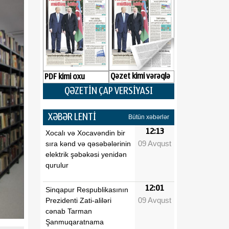
Qəzet kimi vərəqlə
PDF kimi oxu
QƏZETİN ÇAP VERSİYASI
XƏBƏR LENTİ
Bütün xəbərlər
12:13
Xocalı və Xocavəndin bir
09 Avqust
sıra kənd və qəsəbələrinin
elektrik şəbəkəsi yenidən
qurulur
12:01
Sinqapur Respublikasının
09 Avqust
Prezidenti Zati-aliləri
cənab Tarman
Şanmuqaratnama