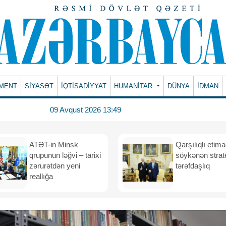
MENT
SİYASƏT
İQTİSADİYYAT
HUMANITAR
DÜNYA
İDMAN
09 Avqust 2026 13:49
ATƏT-in Minsk
Qarşılıqlı etim
qrupunun ləğvi – tarixi
söykənən strate
zərurətdən yeni
tərəfdaşlıq
reallığa