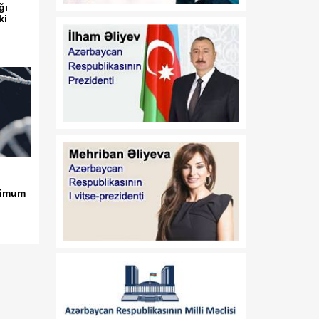
ğı
ki
21:45
Paytaxtın Yasamal
08 Avqust
rayonunda keçirilən
ödənişsiz skrinninq
aksiyasında 400-ə yaxın
qadın müayinə olunub
21:30
Xocavənddə buldozerin
08 Avqust
minaya düşməsi ilə bağlı
araşdırma aparılır
21:15
Prezident İlham Əliyev
simum
08 Avqust
Vaşinqton Zirvə
Görüşünün ildönümü
münasibətilə ABŞ
Prezidentinə məktub
ünvanlayıb
21:00
Vaşinqton görüşü
08 Avqust
regionda inkişaf və