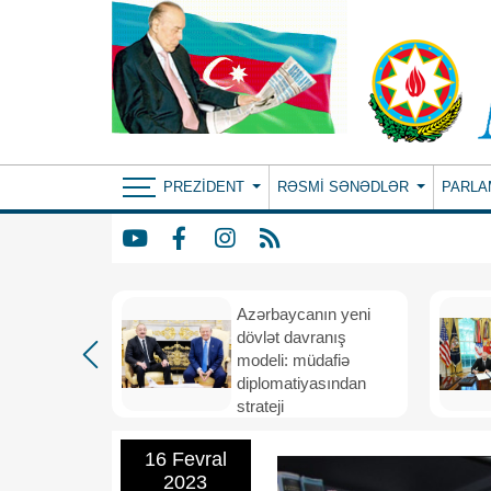
PREZIDENT
RƏSMI SƏNƏDLƏR
PARLA
Azərbaycanın yeni
bir il
dövlət davranış
ubi
modeli: müdafiə
eni
diplomatiyasından
nizamı və
strateji
n strateji
təşəbbüskarlığa
16 Fevral
2023