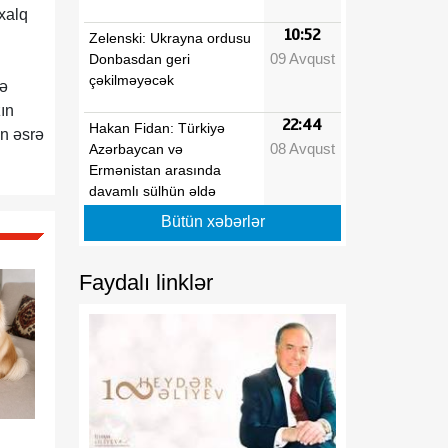
lxalq
10:52
Zelenski: Ukrayna ordusu
09 Avqust
Donbasdan geri
çəkilməyəcək
və
ın
22:44
Hakan Fidan: Türkiyə
ən əsrə
08 Avqust
Azərbaycan və
Ermənistan arasında
davamlı sülhün əldə
edilməsi səylərini
Bütün xəbərlər
dəstəkləyir
Faydalı linklər
22:10
Bakıdan Limaya uzanan
08 Avqust
yeni körpü: Azərbaycanın
Perudakı strateji
sərmayəsi
22:00
MDU və Azərbaycan
08 Avqust
Texniki Universiteti birgə
kadr hazırlığına başlayır