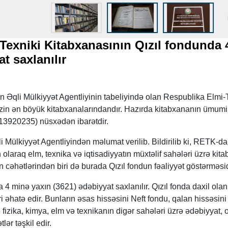
Texniki Kitabxanasının Qızıl fondunda 
t saxlanılır
 Əqli Mülkiyyət Agentliyinin tabeliyində olan Respublika Elmi-
in ən böyük kitabxanalarındandır. Hazırda kitabxananın ümumi
(13920235) nüsxədən ibarətdir.
ülkiyyət Agentliyindən məlumat verilib. Bildirilib ki, RETK-da
 olaraq elm, texnika və iqtisadiyyatın müxtəlif sahələri üzrə kita
 cəhətlərindən biri də burada Qızıl fondun fəaliyyət göstərməsid
 4 minə yaxın (3621) ədəbiyyat saxlanılır. Qızıl fonda daxil olan
i əhatə edir. Bunların əsas hissəsini Neft fondu, qalan hissəsini
, fizika, kimya, elm və texnikanın digər sahələri üzrə ədəbiyyat, 
ər təşkil edir.