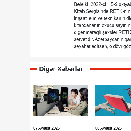
Belə ki, 2022-ci il 5-9 okty
Kitab Sərgisində RETK-nın Qı
inşaat, elm və texnikanın di
kitabxananın oxucu sayının 
digər maraqlı şəxslər RETK-
sərvətidir. Azərbaycanın qar
səyahət edirsən, o dövr göz
Digər Xəbərlər
07 Avqust 2026
06 Avqust 2026