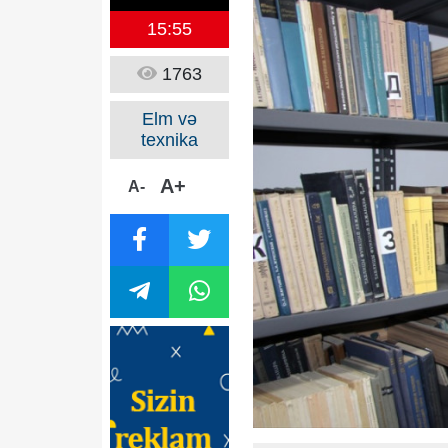
15:55
1763
Elm və
texnika
A+
A-