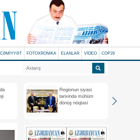
CƏMİYYƏT
FOTOXRONIKA
ELANLAR
VİDEO
COP29
ada
Regionun siyasi
ji
tarixində mühüm
dönüş nöqtəsi