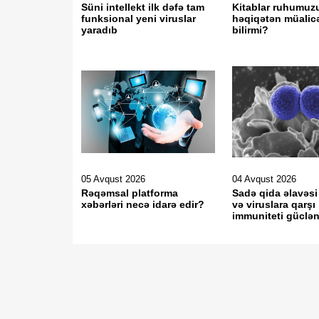
Süni intellekt ilk dəfə tam
Kitablar ruhumuz
funksional yeni viruslar
həqiqətən müalic
yaradıb
bilirmi?
05 Avqust 2026
04 Avqust 2026
Rəqəmsal platforma
Sadə qida əlavəsi
xəbərləri necə idarə edir?
və viruslara qarşı
immuniteti güclən