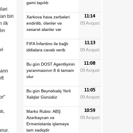
gəmi tapılıb
ləri
11:14
an biri
Xarkova hava zərbələri
09 Avqust
endirilib, ölənlər və
n ilk
xəsarət alanlar var
lın
11:13
FIFA İnfantino ilə bağlı
vi
09 Avqust
iddialara cavab verib
11:08
Bu gün DOST Agentliyinin
09 Avqust
yaranmasının 8 ili tamam
arın
olur
ft
11:05
Bu gün Beynəlxalq Yerli
09 Avqust
or”
Xalqlar Günüdür
10:59
tı,
Marko Rubio: ABŞ
09 Avqust
Azərbaycan və
Ermənistanla işləməyə
tam sadiqdir
unur.