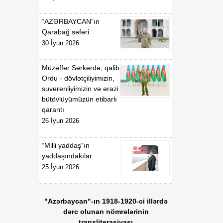
“AZƏRBAYCAN”ın
Qarabağ səfəri
30 İyun 2026
Müzəffər Sərkərdə, qalib
Ordu - dövlətçiliyimizin,
suverenliyimizin və ərazi
bütövlüyümüzün etibarlı
qarantı
26 İyun 2026
“Milli yaddaş"ın
yaddaşındakılar
25 İyun 2026
"Azərbaycan"-ın 1918-1920-ci illərdə
dərc olunan nömrələrinin
transliterasiyası