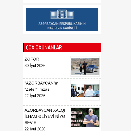
tərəqqiyə yol açıb
20:30
Vaşinqton Bəyannaməsi –
08 Avqust
qlobal xaos fonunda
işləyən sülh modeli
ÇOX OXUNANLAR
ZƏFƏR
30 İyul 2026
"AZƏRBAYCAN"ın
"Zəfər" imzası
22 İyul 2026
AZƏRBAYCAN XALQI
İLHAM ƏLİYEVİ NİYƏ
SEVİR
22 İyul 2026