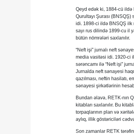
Qeyd edək ki, 1884-cü ildə B
Qurultayı Şurası (BNSQŞ) se
idi. 1898-ci ildə BNSQŞ ilk n
sayı rus dilində 1899-cu il
bütün nömrələri saxlanılır.
“Neft işi” jurnalı neft sənay
media vasitəsi idi. 1920-c
sərəncamı ilə “Neft işi” jurn
Jurnalda neft sənayesi haqq
qazılması, neftin hasilatı, em
sənayesi şirkətlərinin hesa
Bundan əlavə, RETK-nın Qızı
kitabları saxlanılır. Bu kita
torpaqlarının plan və xəritə
aylıq, illik göstəriciləri cəd
Son zamanlar RETK tərəfində