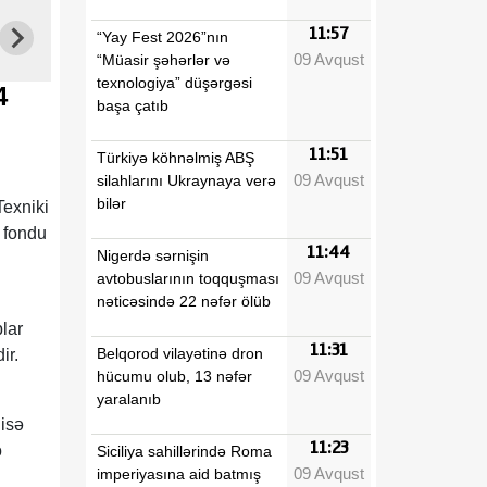
11:57
“Yay Fest 2026”nın
09 Avqust
“Müasir şəhərlər və
texnologiya” düşərgəsi
4
başa çatıb
11:51
Türkiyə köhnəlmiş ABŞ
09 Avqust
silahlarını Ukraynaya verə
bilər
Texniki
 fondu
11:44
Nigerdə sərnişin
09 Avqust
avtobuslarının toqquşması
nəticəsində 22 nəfər ölüb
blar
11:31
Belqorod vilayətinə dron
ir.
09 Avqust
hücumu olub, 13 nəfər
yaralanıb
 isə
11:23
o
Siciliya sahillərində Roma
09 Avqust
imperiyasına aid batmış