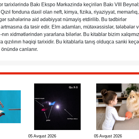
abr tarixlərində Bakı Ekspo Mərkəzində keçirilən Bakı VIII Beynə
zıl fonduna daxil olan neft, kimya, fizika, riyaziyyat, memarlıq,
gər sahələrinə aid ədəbiyyat nümayiş etdirilib. Bu tədbirlər
artmasına da təsir edir. Elm adamları, mütəxəssislər, tələbələr 
nın xidmətlərindən yararlana bilərlər. Bu kitablar bizim xalqımız
a qızılının həqiqi tarixidir. Bu kitablarla tanış olduqca sanki keç
 önündə canlanır.
05 Avqust 2026
05 Avqust 2026