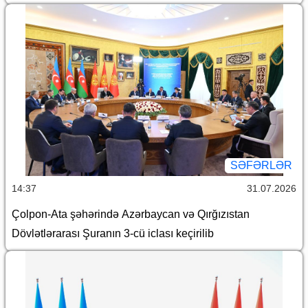
SƏFƏRLƏR
14:37
31.07.2026
Çolpon-Ata şəhərində Azərbaycan və Qırğızıstan
Dövlətlərarası Şuranın 3-cü iclası keçirilib