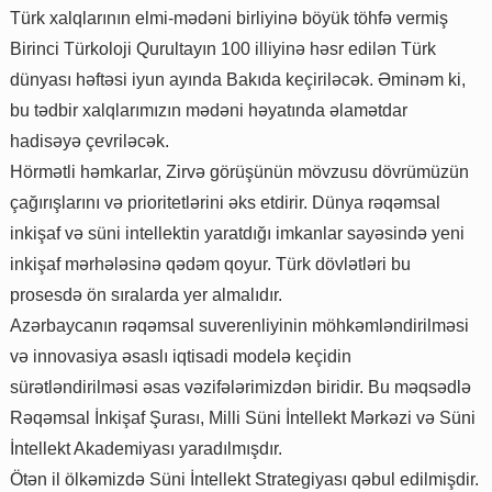
Türk xalqlarının elmi-mədəni birliyinə böyük töhfə vermiş
Birinci Türkoloji Qurultayın 100 illiyinə həsr edilən Türk
dünyası həftəsi iyun ayında Bakıda keçiriləcək. Əminəm ki,
bu tədbir xalqlarımızın mədəni həyatında əlamətdar
hadisəyə çevriləcək.
Hörmətli həmkarlar, Zirvə görüşünün mövzusu dövrümüzün
çağırışlarını və prioritetlərini əks etdirir. Dünya rəqəmsal
inkişaf və süni intellektin yaratdığı imkanlar sayəsində yeni
inkişaf mərhələsinə qədəm qoyur. Türk dövlətləri bu
prosesdə ön sıralarda yer almalıdır.
Azərbaycanın rəqəmsal suverenliyinin möhkəmləndirilməsi
və innovasiya əsaslı iqtisadi modelə keçidin
sürətləndirilməsi əsas vəzifələrimizdən biridir. Bu məqsədlə
Rəqəmsal İnkişaf Şurası, Milli Süni İntellekt Mərkəzi və Süni
İntellekt Akademiyası yaradılmışdır.
Ötən il ölkəmizdə Süni İntellekt Strategiyası qəbul edilmişdir.