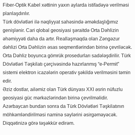
Fiber-Optik Kabel xəttinin yaxın aylarda istifadəyə verilməsi
planlaşdırılır.
Türk dövlətləri ilə nəqliyyat sahəsində əməkdaşlığımız
genişlənir. Cari qlobal geosiyasi şəraitdə Orta Dəhlizin
əhəmiyyəti daha da artır. Reallaşmaqda olan Zəngəzur
dəhlizi Orta Dəhlizin əsas seqmentlərindən birinə çevriləcək.
Orta Dəhliz boyunca gömrük prosedurları sadələşdirilir. Türk
Dövlətləri Təşkilatı çərçivəsində hazırlanmış “e-Permit”
sistemi elektron icazələrin operativ şəkildə verilməsini təmin
edir.
Əziz dostlar, ailəmiz olan Türk dünyası XXI əsrin nüfuzlu
geosiyasi güc mərkəzlərindən birinə çevrilməlidir.
Azərbaycan bundan sonra da Türk Dövlətləri Təşkilatının
möhkəmləndirilməsi naminə səylərini əsirgəməyəcək.
Diqqətinizə görə təşəkkür edirəm.