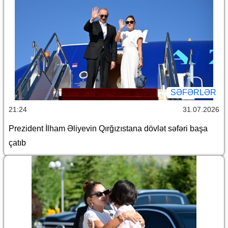
SƏFƏRLƏR
21:24
31.07.2026
Prezident İlham Əliyevin Qırğızıstana dövlət səfəri başa
çatıb