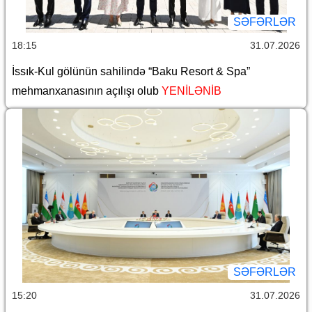
SƏFƏRLƏR
18:15
31.07.2026
İssık-Kul gölünün sahilində “Baku Resort & Spa”
mehmanxanasının açılışı olub
YENİLƏNİB
SƏFƏRLƏR
15:20
31.07.2026