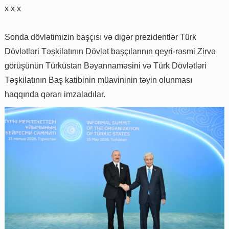
x x x
Sonda dövlətimizin başçısı və digər prezidentlər Türk
Dövlətləri Təşkilatının Dövlət başçılarının qeyri-rəsmi Zirvə
görüşünün Türküstan Bəyannaməsini və Türk Dövlətləri
Təşkilatının Baş katibinin müavininin təyin olunması
haqqında qərarı imzaladılar.