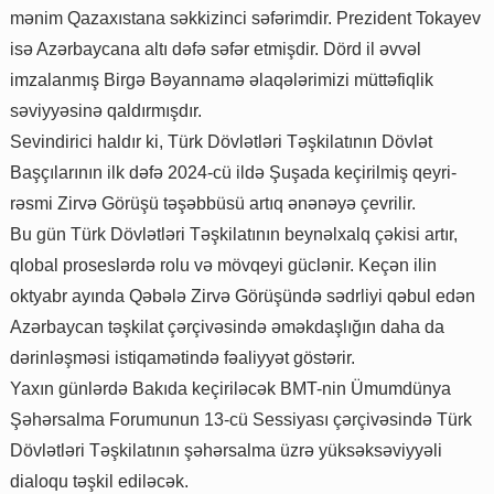
mənim Qazaxıstana səkkizinci səfərimdir. Prezident Tokayev
isə Azərbaycana altı dəfə səfər etmişdir. Dörd il əvvəl
imzalanmış Birgə Bəyannamə əlaqələrimizi müttəfiqlik
səviyyəsinə qaldırmışdır.
Sevindirici haldır ki, Türk Dövlətləri Təşkilatının Dövlət
Başçılarının ilk dəfə 2024-cü ildə Şuşada keçirilmiş qeyri-
rəsmi Zirvə Görüşü təşəbbüsü artıq ənənəyə çevrilir.
Bu gün Türk Dövlətləri Təşkilatının beynəlxalq çəkisi artır,
qlobal proseslərdə rolu və mövqeyi güclənir. Keçən ilin
oktyabr ayında Qəbələ Zirvə Görüşündə sədrliyi qəbul edən
Azərbaycan təşkilat çərçivəsində əməkdaşlığın daha da
dərinləşməsi istiqamətində fəaliyyət göstərir.
Yaxın günlərdə Bakıda keçiriləcək BMT-nin Ümumdünya
Şəhərsalma Forumunun 13-cü Sessiyası çərçivəsində Türk
Dövlətləri Təşkilatının şəhərsalma üzrə yüksəksəviyyəli
dialoqu təşkil ediləcək.