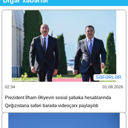
Digər xəbərlər
SƏFƏRLƏR
02:34
01.08.2026
Prezident İlham Əliyevin sosial şəbəkə hesablarında
Qırğızıstana səfəri barədə videoçarx paylaşılıb