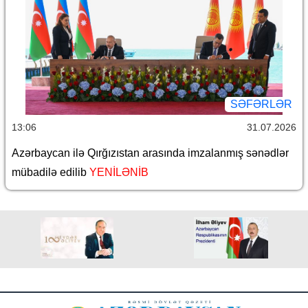
SƏFƏRLƏR
13:06
31.07.2026
Azərbaycan ilə Qırğızıstan arasında imzalanmış sənədlər
mübadilə edilib
YENİLƏNİB