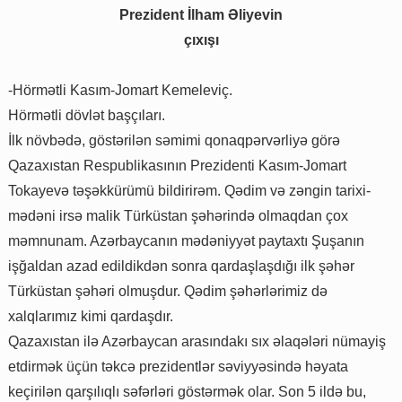
Prezident İlham Əliyevin
çıxışı
-Hörmətli Kasım-Jomart Kemeleviç.
Hörmətli dövlət başçıları.
İlk növbədə, göstərilən səmimi qonaqpərvərliyə görə
Qazaxıstan Respublikasının Prezidenti Kasım-Jomart
Tokayevə təşəkkürümü bildirirəm. Qədim və zəngin tarixi-
mədəni irsə malik Türküstan şəhərində olmaqdan çox
məmnunam. Azərbaycanın mədəniyyət paytaxtı Şuşanın
işğaldan azad edildikdən sonra qardaşlaşdığı ilk şəhər
Türküstan şəhəri olmuşdur. Qədim şəhərlərimiz də
xalqlarımız kimi qardaşdır.
Qazaxıstan ilə Azərbaycan arasındakı sıx əlaqələri nümayiş
etdirmək üçün təkcə prezidentlər səviyyəsində həyata
keçirilən qarşılıqlı səfərləri göstərmək olar. Son 5 ildə bu,