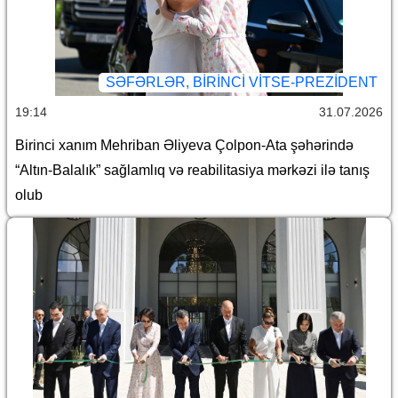
SƏFƏRLƏR, BIRINCI VITSE-PREZIDENT
19:14
31.07.2026
Birinci xanım Mehriban Əliyeva Çolpon-Ata şəhərində
“Altın-Balalık” sağlamlıq və reabilitasiya mərkəzi ilə tanış
olub