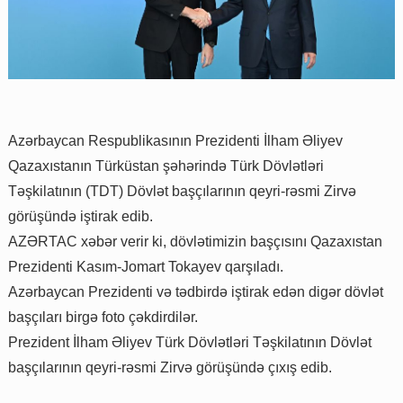
Azərbaycan Respublikasının Prezidenti İlham Əliyev
Qazaxıstanın Türküstan şəhərində Türk Dövlətləri
Təşkilatının (TDT) Dövlət başçılarının qeyri-rəsmi Zirvə
görüşündə iştirak edib.
AZƏRTAC xəbər verir ki, dövlətimizin başçısını Qazaxıstan
Prezidenti Kasım-Jomart Tokayev qarşıladı.
Azərbaycan Prezidenti və tədbirdə iştirak edən digər dövlət
başçıları birgə foto çəkdirdilər.
Prezident İlham Əliyev Türk Dövlətləri Təşkilatının Dövlət
başçılarının qeyri-rəsmi Zirvə görüşündə çıxış edib.