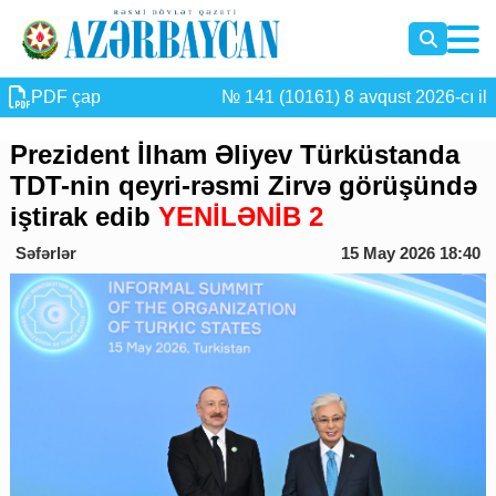
PDF çap
№ 141 (10161) 8 avqust 2026-cı il
Prezident İlham Əliyev Türküstanda
TDT-nin qeyri-rəsmi Zirvə görüşündə
iştirak edib
YENİLƏNİB 2
Səfərlər
15 May 2026 18:40