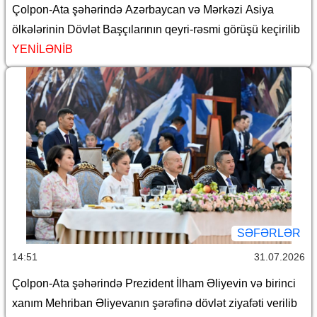
Çolpon-Ata şəhərində Azərbaycan və Mərkəzi Asiya
ölkələrinin Dövlət Başçılarının qeyri-rəsmi görüşü keçirilib
YENİLƏNİB
SƏFƏRLƏR
14:51
31.07.2026
Çolpon-Ata şəhərində Prezident İlham Əliyevin və birinci
xanım Mehriban Əliyevanın şərəfinə dövlət ziyafəti verilib