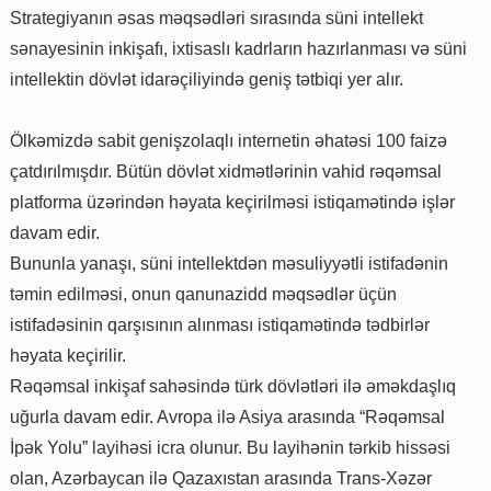
Strategiyanın əsas məqsədləri sırasında süni intellekt
sənayesinin inkişafı, ixtisaslı kadrların hazırlanması və süni
intellektin dövlət idarəçiliyində geniş tətbiqi yer alır.
Ölkəmizdə sabit genişzolaqlı internetin əhatəsi 100 faizə
çatdırılmışdır. Bütün dövlət xidmətlərinin vahid rəqəmsal
platforma üzərindən həyata keçirilməsi istiqamətində işlər
davam edir.
Bununla yanaşı, süni intellektdən məsuliyyətli istifadənin
təmin edilməsi, onun qanunazidd məqsədlər üçün
istifadəsinin qarşısının alınması istiqamətində tədbirlər
həyata keçirilir.
Rəqəmsal inkişaf sahəsində türk dövlətləri ilə əməkdaşlıq
uğurla davam edir. Avropa ilə Asiya arasında “Rəqəmsal
İpək Yolu” layihəsi icra olunur. Bu layihənin tərkib hissəsi
olan, Azərbaycan ilə Qazaxıstan arasında Trans-Xəzər