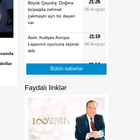
21:26
Böyük Qayıdış: Doğma
06 Avqust
torpaqda zəhmət
çəkməyin ayrı bir dəyəri
var
21:19
Asim Xudiyev Avropa
06 Avqust
Liqasının oyununa təyinat
alıb
ycanda
dollar
21:12
Mingəçevirdə suvarma
Bütün xəbərlər
06 Avqust
kanalında batan şəxsin
meyiti sudan çıxarılıb
Faydalı linklər
21:05
MÜTDA: Həvəsləndirmə
06 Avqust
tətbiq olunan məktəblər
üzrə vakansiya seçimi
başlayır
20:58
Himayədar ailə
06 Avqust
mexanizminin tətbiq