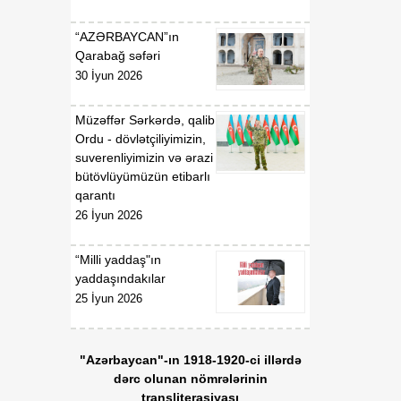
“AZƏRBAYCAN”ın
Qarabağ səfəri
30 İyun 2026
Müzəffər Sərkərdə, qalib
Ordu - dövlətçiliyimizin,
suverenliyimizin və ərazi
bütövlüyümüzün etibarlı
qarantı
26 İyun 2026
“Milli yaddaş"ın
yaddaşındakılar
25 İyun 2026
"Azərbaycan"-ın 1918-1920-ci illərdə
dərc olunan nömrələrinin
transliterasiyası