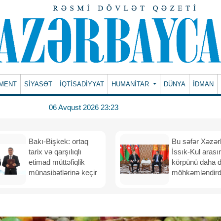
MENT
SİYASƏT
İQTİSADİYYAT
HUMANITAR
DÜNYA
İDMAN
06 Avqust 2026 23:23
Bakı-Bişkek: ortaq
Bu səfər Xəzər
tarix və qarşılıqlı
İssık-Kul arası
etimad müttəfiqlik
körpünü daha 
münasibətlərinə keçir
möhkəmləndird