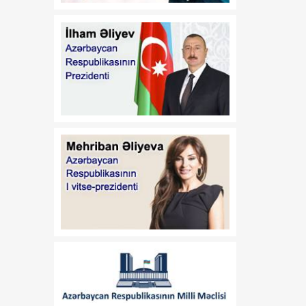
səviyyəsinin artırılması ilə
bağlı araşdırmaya start
verilir
20:51
Yay allergiyaları: Risklər
06 Avqust
və onlardan qorunmaq
yolları
20:37
Klub rəhbərləri və maliyyə
06 Avqust
menecerləri ilə görüş olub
20:30
Quraqlıq Avropada atom
06 Avqust
elektrik stansiyalarının
fəaliyyətini çətinləşdirir
20:16
Tədqiqat: Depressiya
06 Avqust
yaddaşa cavabdeh olan
beyin nahiyəsinin
kiçilməsinə səbəb olur