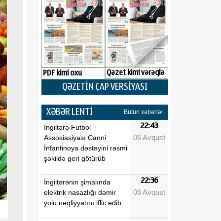
Qəzet kimi vərəqlə
PDF kimi oxu
QƏZETİN ÇAP VERSİYASI
XƏBƏR LENTİ
Bütün xəbərlər
22:43
İngiltərə Futbol
06 Avqust
Assosiasiyası Canni
İnfantinoya dəstəyini rəsmi
şəkildə geri götürüb
22:36
İngiltərənin şimalında
06 Avqust
elektrik nasazlığı dəmir
yolu nəqliyyatını iflic edib