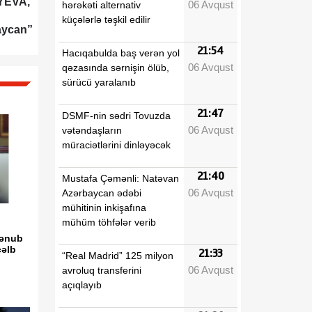
İYEVA,
06 Avqust
hərəkəti alternativ
küçələrlə təşkil edilir
aycan”
21:54
Hacıqabulda baş verən yol
06 Avqust
qəzasında sərnişin ölüb,
sürücü yaralanıb
21:47
DSMF-nin sədri Tovuzda
06 Avqust
vətəndaşların
müraciətlərini dinləyəcək
21:40
Mustafa Çəmənli: Natəvan
06 Avqust
Azərbaycan ədəbi
mühitinin inkişafına
mühüm töhfələr verib
Cənub
cəlb
21:33
“Real Madrid” 125 milyon
06 Avqust
avroluq transferini
açıqlayıb