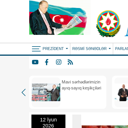
PREZIDENT
RƏSMI SƏNƏDLƏR
PARLA
Mavi sərhədlərimizin
nın
ayıq-sayıq keşikçiləri
eni dövr
12 İyun
2026