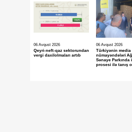
06 Avqust 2026
06 Avqust 2026
Qeyri-neft-qaz sektorundan
Türkiyənin media
vergi daxilolmaları artıb
nümayəndələri A
Sənaye Parkında 
prosesi ilə tanış 