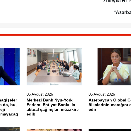
Züleyxa ƏL
“Azərb
06 Avqust 2026
06 Avqust 2026
naqişələr
Mərkəzi Bank Nyu-York
Azərbaycan Qlobal 
a da, bu,
Federal Ehtiyat Bankı ilə
ölkələrinin marağını 
eji
aktual çağırışları müzakirə
edir
ltmayacaq
edib