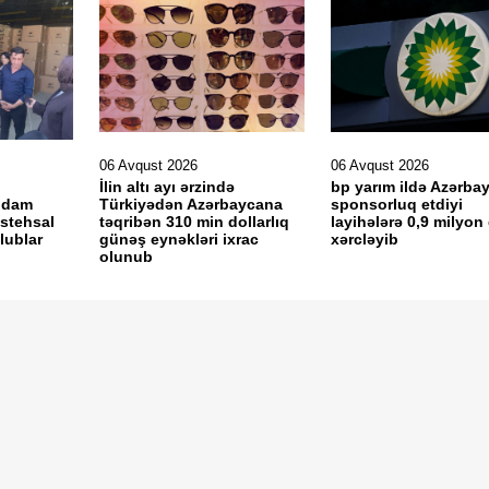
06 Avqust 2026
06 Avqust 2026
İlin altı ayı ərzində
bp yarım ildə Azərba
ğdam
Türkiyədən Azərbaycana
sponsorluq etdiyi
istehsal
təqribən 310 min dollarlıq
layihələrə 0,9 milyon 
olublar
günəş eynəkləri ixrac
xərcləyib
olunub