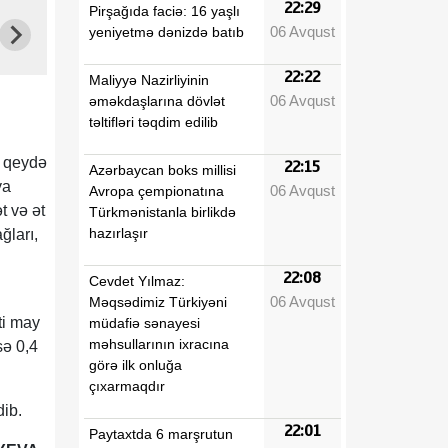
22:29
Pirşağıda faciə: 16 yaşlı
06 Avqust
yeniyetmə dənizdə batıb
22:22
Maliyyə Nazirliyinin
06 Avqust
əməkdaşlarına dövlət
təltifləri təqdim edilib
a qeydə
22:15
Azərbaycan boks millisi
ya
06 Avqust
Avropa çempionatına
t və ət
Türkmənistanla birlikdə
hazırlaşır
ğları,
22:08
Cevdet Yılmaz:
06 Avqust
Məqsədimiz Türkiyəni
ti may
müdafiə sənayesi
məhsullarının ixracına
sə 0,4
görə ilk onluğa
çıxarmaqdır
dib.
22:01
Paytaxtda 6 marşrutun