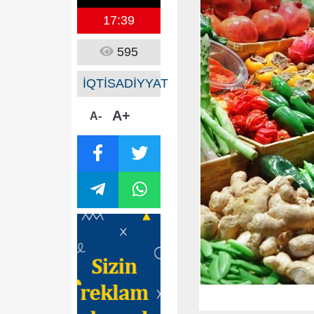
17:39
595
İQTİSADİYYAT
A+
A-