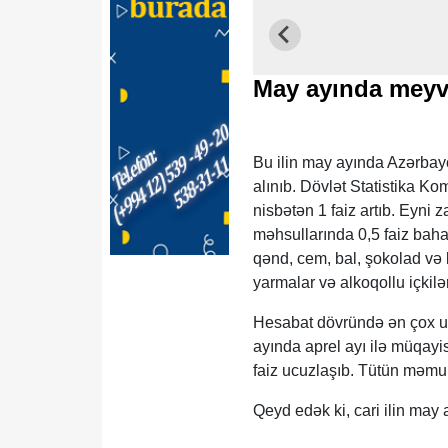
May ayında meyvə
Bu ilin may ayında Azərbay
alınıb. Dövlət Statistika K
nisbətən 1 faiz artıb. Eyni z
məhsullarında 0,5 faiz baha
qənd, cem, bal, şokolad və k
yarmalar və alkoqollu içkilər
Hesabat dövründə ən çox uc
ayında aprel ayı ilə müqayis
faiz ucuzlaşıb. Tütün məmul
Qeyd edək ki, cari ilin may ay