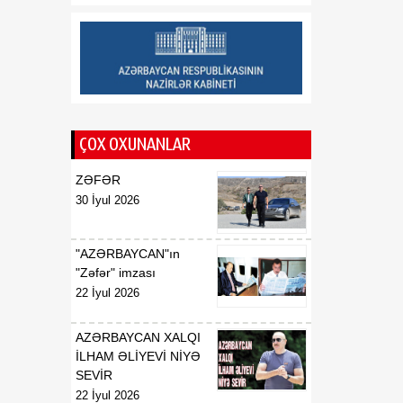
20:09
Azərbaycanda keçirilməsi
06 Avqust
planlaşdırılan beynəlxalq
şahmat yarışları müzakirə
olunub
ÇOX OXUNANLAR
ZƏFƏR
30 İyul 2026
"AZƏRBAYCAN"ın
"Zəfər" imzası
22 İyul 2026
AZƏRBAYCAN XALQI
İLHAM ƏLİYEVİ NİYƏ
SEVİR
22 İyul 2026