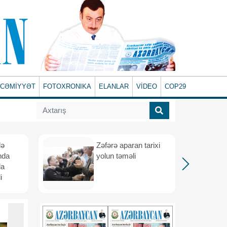
CƏMİYYƏT
FOTOXRONIKA
ELANLAR
VİDEO
COP29
lə
Zəfərə aparan tarixi
nda
yolun təməli
da
i