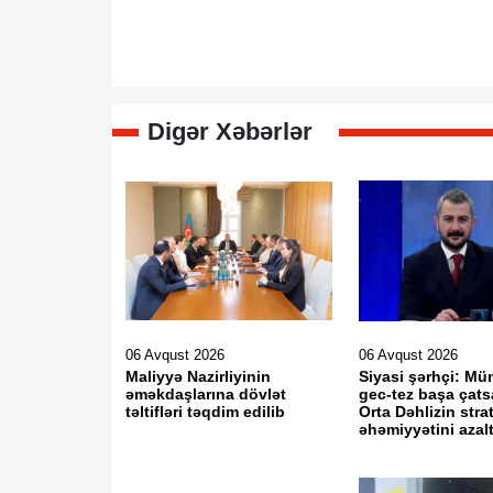
Digər Xəbərlər
06 Avqust 2026
06 Avqust 2026
Maliyyə Nazirliyinin
Siyasi şərhçi: Mü
əməkdaşlarına dövlət
gec-tez başa çats
təltifləri təqdim edilib
Orta Dəhlizin strat
əhəmiyyətini aza