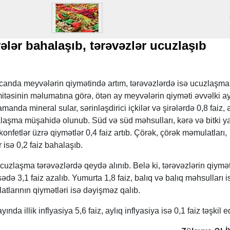
lər bahalaşıb, tərəvəzlər ucuzlaşıb
canda meyvələrin qiymətində artım, tərəvəzlərdə isə ucuzlaşm
omitəsinin məlumatına görə, ötən ay meyvələrin qiyməti əvvəlki a
amanda mineral sular, sərinləşdirici içkilər və şirələrdə 0,8 faiz, ə
laşma müşahidə olunub. Süd və süd məhsulları, kərə və bitki ya
onfetlər üzrə qiymətlər 0,4 faiz artıb. Çörək, çörək məmulatları,
 isə 0,2 faiz bahalaşıb.
uzlaşma tərəvəzlərdə qeydə alınıb. Belə ki, tərəvəzlərin qiymə
ədə 3,1 faiz azalıb. Yumurta 1,8 faiz, balıq və balıq məhsulları i
atlarının qiymətləri isə dəyişməz qalıb.
ında illik inflyasiya 5,6 faiz, aylıq inflyasiya isə 0,1 faiz təşkil e