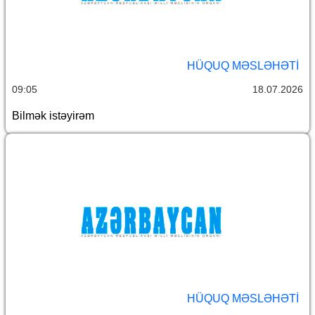
HÜQUQ MƏSLƏHƏTI
09:05
18.07.2026
Bilmək istəyirəm
HÜQUQ MƏSLƏHƏTI