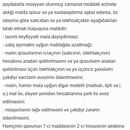
qaydalarla müəyyən olunmuş zəmanət müddəti ərzində
aldığı malda qüsur və ya saxtalaşdırma aşkar edərsə, öz
istəyinə görə satıcıdan və ya istehsalçıdan aşağıdakıları
tələb etmək hüququna malikdir:
- lazımi keyfiyyətli mala dəyişdirməyi;
- satış qiymətini uyğun məbləğdə azaltmağı;
- malın qüsurlarının icraçının (satıcının, istehlakçının)
hesabına aradan qaldırılmasını və ya qüsurların aradan
qaldırılması üçün istehlakçının və ya üçüncü şəxslərin
çəkdiyi xərclərin əvəzinin ödənilməsini;
- malın, həmin mala uyğun digər modelli (markalı, tipli və i.
a.) mal ilə, dəyəri yenidən hesablanma şərti ilə əvəz
edilməsini;
- müqavilənin ləğv edilməsini və çəkdiyi zərərin
ödənilməsini.
Həmçinin qanunun 7-ci maddəsinin 2-ci hissəsinin tələbinə