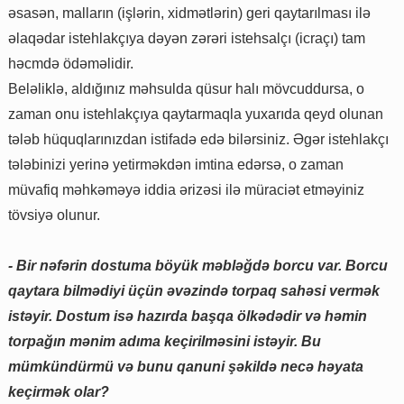
əsasən, malların (işlərin, xidmətlərin) geri qaytarılması ilə
əlaqədar istehlakçıya dəyən zərəri istehsalçı (icraçı) tam
həcmdə ödəməlidir.
Beləliklə, aldığınız məhsulda qüsur halı mövcuddursa, o
zaman onu istehlakçıya qaytarmaqla yuxarıda qeyd olunan
tələb hüquqlarınızdan istifadə edə bilərsiniz. Əgər istehlakçı
tələbinizi yerinə yetirməkdən imtina edərsə, o zaman
müvafiq məhkəməyə iddia ərizəsi ilə müraciət etməyiniz
tövsiyə olunur.
- Bir nəfərin dostuma böyük məbləğdə borcu var. Borcu
qaytara bilmədiyi üçün əvəzində torpaq sahəsi vermək
istəyir. Dostum isə hazırda başqa ölkədədir və həmin
torpağın mənim adıma keçirilməsini istəyir. Bu
mümkündürmü və bunu qanuni şəkildə necə həyata
keçirmək olar?