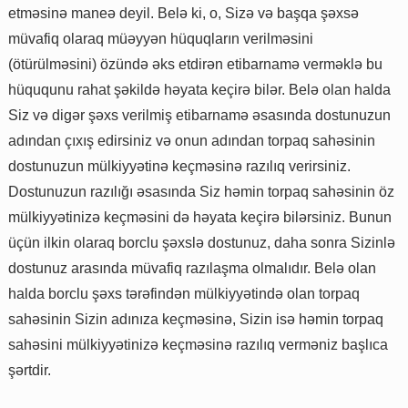
etməsinə maneə deyil. Belə ki, o, Sizə və başqa şəxsə
müvafiq olaraq müəyyən hüquqların verilməsini
(ötürülməsini) özündə əks etdirən etibarnamə verməklə bu
hüququnu rahat şəkildə həyata keçirə bilər. Belə olan halda
Siz və digər şəxs verilmiş etibarnamə əsasında dostunuzun
adından çıxış edirsiniz və onun adından torpaq sahəsinin
dostunuzun mülkiyyətinə keçməsinə razılıq verirsiniz.
Dostunuzun razılığı əsasında Siz həmin torpaq sahəsinin öz
mülkiyyətinizə keçməsini də həyata keçirə bilərsiniz. Bunun
üçün ilkin olaraq borclu şəxslə dostunuz, daha sonra Sizinlə
dostunuz arasında müvafiq razılaşma olmalıdır. Belə olan
halda borclu şəxs tərəfindən mülkiyyətində olan torpaq
sahəsinin Sizin adınıza keçməsinə, Sizin isə həmin torpaq
sahəsini mülkiyyətinizə keçməsinə razılıq verməniz başlıca
şərtdir.