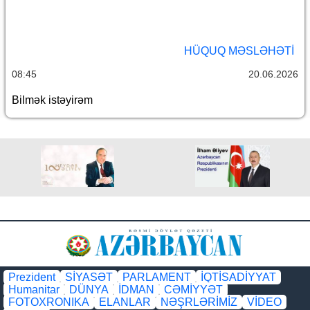
HÜQUQ MƏSLƏHƏTI
08:45
20.06.2026
Bilmək istəyirəm
Prezident
SİYASƏT
PARLAMENT
İQTİSADİYYAT
Humanitar
DÜNYA
İDMAN
CƏMİYYƏT
FOTOXRONIKA
ELANLAR
NƏŞRLƏRİMİZ
VİDEO