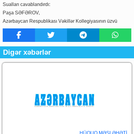
Sualları cavablandırdı:
Paşa SƏFƏROV,
Azərbaycan Respublikası Vəkillər Kollegiyasının üzvü
Digər xəbərlər
HÜQUQ MƏSLƏHƏTI