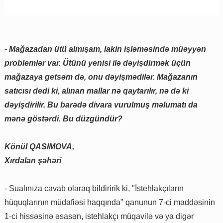
- Mağazadan ütü almışam, lakin işləməsində müəyyən
problemlər var. Ütünü yenisi ilə dəyişdirmək üçün
mağazaya getsəm də, onu dəyişmədilər. Mağazanın
satıcısı dedi ki, alınan mallar nə qaytarılır, nə də ki
dəyişdirilir. Bu barədə divara vurulmuş məlumatı da
mənə göstərdi. Bu düzgündür?
Könül QASIMOVA,
Xırdalan şəhəri
- Sualınıza cavab olaraq bildiririk ki, "İstehlakçıların
hüquqlarının müdafiəsi haqqında" qanunun 7-ci maddəsinin
1-ci hissəsinə əsasən, istehlakçı müqavilə və ya digər