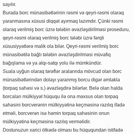
sayılır.
Burada borc münasibətlərinin rəsmi və qeyri-rəsmi olaraq
yaranmasına xüsusi diqqət ayırmaq lazımdır. Çünki rəsmi
olaraq verilmiş borc üzrə tələbin əvəzləşdirilməsi proseduru,
qeyri-rəsmi olaraq verilmiş borc tələbi üzrə fərqli
xüsusiyyətlərə malik ola bilər. Qeyri-rəsmi verilmiş borc
münasibətilə bağlı tələbin əvəzləşdirilməsi müvafiq
bağışlama və ya alqı-satqı yolu ilə mümkündür.
Suala uyğun olaraq tərəflər aralarında mövcud olan borc
münasibətlərindən dolayı yaranmış borcu digər əmlakla
(torpaq sahəsi və s.) əvəzləşdirə bilərlər. Belə olan halda
borcalan mülkiyyət hüququ ilə ona məxsus olan torpaq
sahəsini borcverənin mülkiyyətinə keçməsinə razılıq ifadə
etməli, borcverən isə həmin torpaq sahəsinin onun
mülkiyyətinə keçməsinə razılıq verməlidir.
Dostunuzun xarici ölkədə olması bu hüququndan istifadə