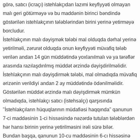
görə, satıcı (icraçı) istehlakçıdan lazımi keyfiyyəti olmayan
malı geri götürməyə və bu maddənin birinci bəndində
göstərilən istehlakçının tələblərindən birini yerinə yetirməyə
borcludur.
İstehlakçının malı dəyişmək tələbi mal olduqda dərhal yerinə
yetirilməli, zərurət olduqda onun keyfiyyəti müvafiq tələb
verilən andan 14 gün müddətində yoxlanılmalı və ya tərəflər
arasında razılaşdırılmış müddət ərzində dəyişdirilməlidir.
İstehlakçının malı dəyişdirmək tələbi, mal olmadıqda müvafiq
ərizənin verildiyi andan 2 ay müddətində ödənilməlidir.
Göstərilən müddət ərzində malı dəyişdirmək mümkün
olmadıqda, istehlakçı satıcı (istehsalçı) qarşısında
"İstehlakçıların hüquqlarının müdafiəsi haqqında" qanunun
7-ci maddəsinin 1-ci hissəsində nəzərdə tutulan tələblərdən
hər hansı birinin yerinə yetirilməsini irəli sürə bilər.
Bundan başqa, qanunun 10-cu maddəsinin 6-cı hissəsinə