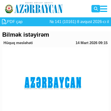
PDF çap
№ 141 (10161) 8 avqust 2026-cı il
Bilmək istəyirəm
Hüquq məsləhəti
14 Mart 2026 09:15