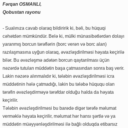
Fərqan OSMANLI,
Qobustan rayonu
- Sualınıza cavab olaraq bildiririk ki, bəli, bu hüquqi
cəhətdən mümkündür. Belə ki, mülki münasibətlərdən dolayı
yaranmış borcun tərəflərin (borc verən və borc alan)
razılaşmasına uyğun olaraq, əvəzləşdirilməsi həyata keçirilə
bilər. Bu əvəzləşmə adətən borcun qaytarılması üçün
nəzərdə tutulan müddətin başa çatmasından sonra baş verir.
Lakin nəzərə alınmalıdır ki, tələbin əvəzləşdirilməsi icra
müddətinin hələ çatmadığı, lakin bu tələbə hüququ olan
tərəfin əvəzləşdirməyə tərəfdar olduğu halda da həyata
keçirilir.
Tələbin əvəzləşdirilməsi bu barədə digər tərəfə məlumat
verməklə həyata keçirilir, məlumat hər hansı şərtlə və ya
müddətin müəyyənləşdirilməsi ilə bağlı olduqda etibarsız