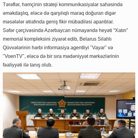
Tərəflər, həmçinin strateji kommunikasiyalar sahəsində
əməkdaşlıq, eləcə də qarşılıqlı maraq doğuran digər
məsələlər ətrafında geniş fikir mübadiləsi aparıblar.
Səfər çərçivəsində Azərbaycan nümayəndə heyəti “Xatın”
memorial kompleksini ziyarət edib, Belarus Silahlı
Qüvvələrinin hərbi informasiya agentliyi "Vayar" və
"VoenTV", eləcə də bir sıra mədəniyyət mərkəzlərinin
fəaliyyəti ilə tanış olub.