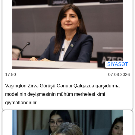
SİYASƏT
17:50
07.08.2026
Vaşinqton Zirvə Görüşü Cənubi Qafqazda qarşıdurma
modelinin dəyişməsinin mühüm mərhələsi kimi
qiymətləndirilir