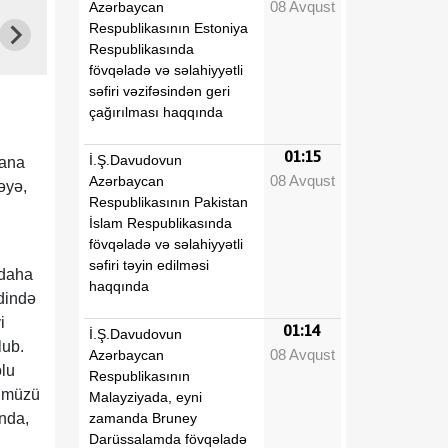
08 Avqust
Azərbaycan
Respublikasının Estoniya
Respublikasında
fövqəladə və səlahiyyətli
səfiri vəzifəsindən geri
çağırılması haqqında
01:15
İ.Ş.Davudovun
sana
08 Avqust
Azərbaycan
əyə,
Respublikasının Pakistan
İslam Respublikasında
fövqəladə və səlahiyyətli
səfiri təyin edilməsi
 daha
haqqında
dində
i
01:14
İ.Ş.Davudovun
lub.
08 Avqust
Azərbaycan
olu
Respublikasının
zümüzü
Malayziyada, eyni
zamanda Bruney
nda,
Darüssalamda fövqəladə