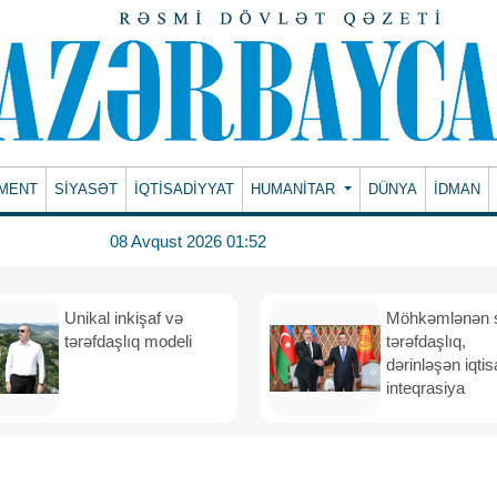
MENT
SİYASƏT
İQTİSADİYYAT
HUMANITAR
DÜNYA
İDMAN
08 Avqust 2026 01:52
Unikal inkişaf və
Möhkəmlənən st
tərəfdaşlıq modeli
tərəfdaşlıq,
dərinləşən iqtis
inteqrasiya