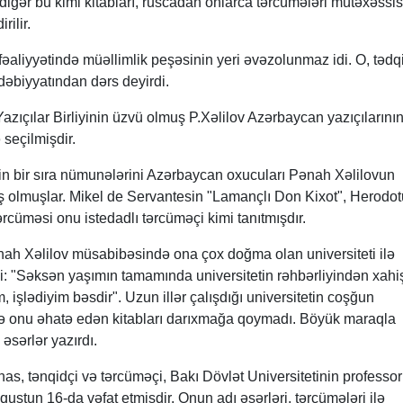
digər bu kimi kitabları, ruscadan onlarca tərcümələri mütəxəssis
rilir.
əaliyyətində müəllimlik peşəsinin yeri əvəzolunmaz idi. O, tədq
ədəbiyyatından dərs deyirdi.
zıçılar Birliyinin üzvü olmuş P.Xəlilov Azərbaycan yazıçılarının
 seçilmişdir.
in bir sıra nümunələrini Azərbaycan oxucuları Pənah Xəlilovun
ş olmuşlar. Mikel de Servantesin "Lamançlı Don Kixot", Herodo
ərcüməsi onu istedadlı tərcüməçi kimi tanıtmışdır.
nah Xəlilov müsabibəsində ona çox doğma olan universiteti ilə
: "Səksən yaşımın tamamında universitetin rəhbərliyindən xahi
, işlədiyim bəsdir". Uzun illər çalışdığı universitetin coşğun
ə onu əhatə edən kitabları darıxmağa qoymadı. Böyük maraqla
əsərlər yazırdı.
as, tənqidçi və tərcüməçi, Bakı Dövlət Universitetinin professo
ustun 16-da vəfat etmişdir. Onun adı əsərləri, tərcümələri ilə