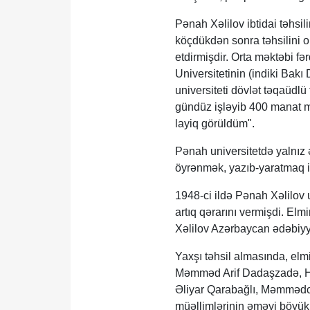
Pənah Xəlilov ibtidai təhsil
köçdükdən sonra təhsilini 
etdirmişdir. Orta məktəbi 
Universitetinin (indiki Bakı 
universiteti dövlət təqaüdlü
gündüz işləyib 400 manat ma
layiq görüldüm".
Pənah universitetdə yalnız 
öyrənmək, yazıb-yaratmaq is
1948-ci ildə Pənah Xəlilov u
artıq qərarını vermişdi. Elm
Xəlilov Azərbaycan ədəbiyyat
Yaxşı təhsil almasında, elm
Məmməd Arif Dadaşzadə, Həm
Əliyar Qarabağlı, Məmmədc
müəllimlərinin əməyi böyük 