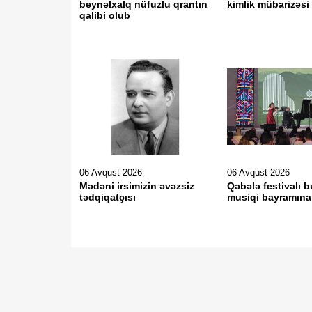
beynəlxalq nüfuzlu qrantın
kimlik mübarizəsi
qalibi olub
06 Avqust 2026
06 Avqust 2026
Mədəni irsimizin əvəzsiz
Qəbələ festivalı b
tədqiqatçısı
musiqi bayramına 