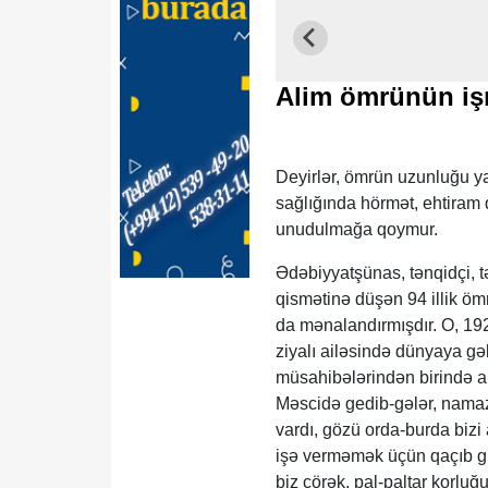
Alim ömrünün iş
Deyirlər, ömrün uzunluğu yal
sağlığında hörmət, ehtiram
unudulmağa qoymur.
Ədəbiyyatşünas, tənqidçi, t
qismətinə düşən 94 illik öm
da mənalandırmışdır. O, 19
ziyalı ailəsində dünyaya gəl
müsahibələrindən birində ail
Məscidə gedib-gələr, namaz 
vardı, gözü orda-burda bizi 
işə verməmək üçün qaçıb giz
biz çörək, pal-paltar korlu