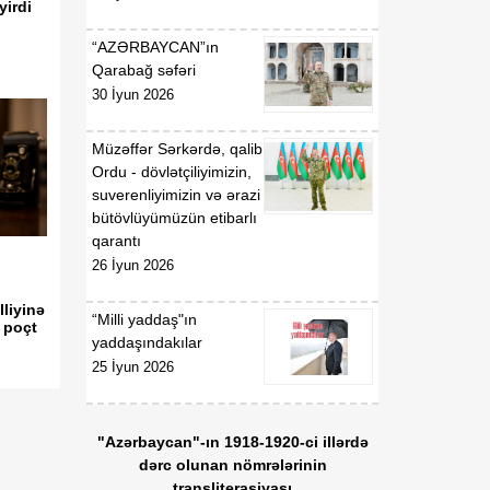
yirdi
gündəliyində mühüm
mərhələ
“AZƏRBAYCAN”ın
Qarabağ səfəri
18:20
Xarici ölkələrin informasiya
30 İyun 2026
07 Avqust
şəbəkələrinə hücumlar
edən şəxslər saxlanılıblar
Müzəffər Sərkərdə, qalib
Ordu - dövlətçiliyimizin,
18:18
Heyvan kəsimi
suverenliyimizin və ərazi
07 Avqust
məntəqələrində
bütövlüyümüzün etibarlı
monitorinqlər aparılıb
qarantı
26 İyun 2026
18:00
Professor: Süni
07 Avqust
texnologiyalar dilin
lliyinə
“Milli yaddaş"ın
 poçt
qarşısında aciz qala bilər
yaddaşındakılar
25 İyun 2026
17:55
Azərbaycan müxtəlif
07 Avqust
geosiyasi məkanlar
arasında kommunikasiya
"Azərbaycan"-ın 1918-1920-ci illərdə
imkanları olan dövlət
dərc olunan nömrələrinin
mövqeyini gücləndirir
transliterasiyası