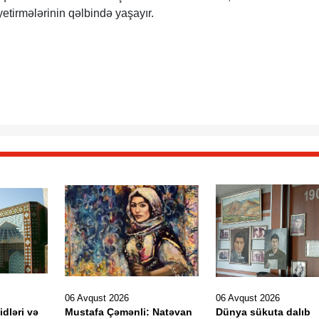
lə yetirmələrinin qəlbində yaşayır.
06 Avqust 2026
06 Avqust 2026
idləri və
Mustafa Çəmənli: Natəvan
Dünya sükuta dalıb