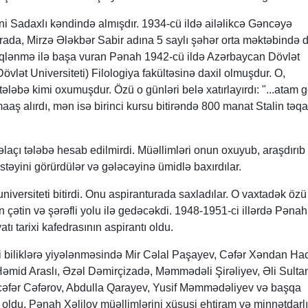
ini Sadaxlı kəndində almışdır. 1934-cü ildə ailəlikcə Gəncəyə
orada, Mirzə Ələkbər Sabir adına 5 saylı şəhər orta məktəbində
fərqlənmə ilə başa vuran Pənah 1942-cü ildə Azərbaycan Dövlət
Dövlət Universiteti) Filologiya fakültəsinə daxil olmuşdur. O,
 tələbə kimi oxumuşdur. Özü o günləri belə xatırlayırdı: "...atam 
aş alırdı, mən isə birinci kursu bitirəndə 800 manat Stalin tə
əlaçı tələbə hesab edilmirdi. Müəllimləri onun oxuyub, araşdırıb
təyini görürdülər və gələcəyinə ümidlə baxırdılar.
niversiteti bitirdi. Onu aspiranturada saxladılar. O vaxtadək özü
in çətin və şərəfli yolu ilə gedəcəkdi. 1948-1951-ci illərdə Pənah
ı tarixi kafedrasının aspirantı oldu.
i biliklərə yiyələnməsində Mir Cəlal Paşayev, Cəfər Xəndan Hac
id Araslı, Əzəl Dəmirçizadə, Məmmədəli Şirəliyev, Əli Sultan
əfər Cəfərov, Abdulla Qarayev, Yusif Məmmədəliyev və başqa
oldu. Pənah Xəlilov müəllimlərini xüsusi ehtiram və minnətdarl