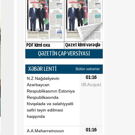
Qəzet kimi vərəqlə
PDF kimi oxu
QƏZETİN ÇAP VERSİYASI
XƏBƏR LENTİ
Bütün xəbərlər
01:16
N.Z.Nağdəliyevin
08 Avqust
Azərbaycan
Respublikasının Estoniya
Respublikasında
fövqəladə və səlahiyyətli
səfiri təyin edilməsi
haqqında
01:16
A.A.Məhərrəmovun