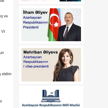
lər
Azərbaycan
Respublikasının 2026-cı il
14 iyul tarixli 449-VIIQD
iq və
nömrəli Qanununun tətbiqi
və bununla əlaqədar bəzi
məsələlərin tənzimlənməsi
 VI
haqqında
01:06
Azərbaycan Beynəlxalq
08 Avqust
İnvestisiya Forumunun
tun
Təşkilat Komitəsinin
yaradılması haqqında
01:04
"Azərbaycan
ş etdim
08 Avqust
Respublikasının Elm və
Təhsil Nazirliyi ilə
Tacikistan Respublikasının
Təhsil və Elm Nazirliyi
arasında illik təhsil
kvotalarının qarşılıqlı
ru
ayrılması haqqında