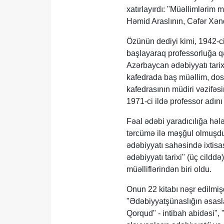
xatırlayırdı: "Müəllimləri
Həmid Araslının, Cəfər Xən
Özünün dediyi kimi, 1942-ci
başlayaraq professorluğa qə
Azərbaycan ədəbiyyatı tarix
kafedrada baş müəllim, dose
kafedrasının müdiri vəzifəsi
1971-ci ildə professor adını 
Fəal ədəbi yaradıcılığa həl
tərcümə ilə məşğul olmuşdu
ədəbiyyatı sahəsində ixtis
ədəbiyyatı tarixi" (üç cilddə
müəlliflərindən biri oldu.
Onun 22 kitabı nəşr edilmişd
"Ədəbiyyatşünaslığın əsasl
Qorqud" - intibah abidəsi",