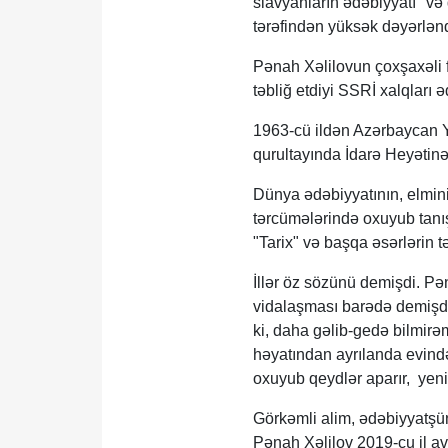
slavyanların ədəbiyyatı" və 
tərəfindən yüksək dəyərləndi
Pənah Xəlilovun çoxşaxəli f
təbliğ etdiyi SSRİ xalqları 
1963-cü ildən Azərbaycan Ya
qurultayında İdarə Heyətinə
Dünya ədəbiyyatının, elmin
tərcümələrində oxuyub tanı
"Tarix" və başqa əsərlərin t
İllər öz sözünü demişdi. Pə
vidalaşması barədə demişdi
ki, daha gəlib-gedə bilmirəm
həyatından ayrılanda evind
oxuyub qeydlər aparır, yeni 
Görkəmli alim, ədəbiyyatşün
Pənah Xəlilov 2019-cu il avq