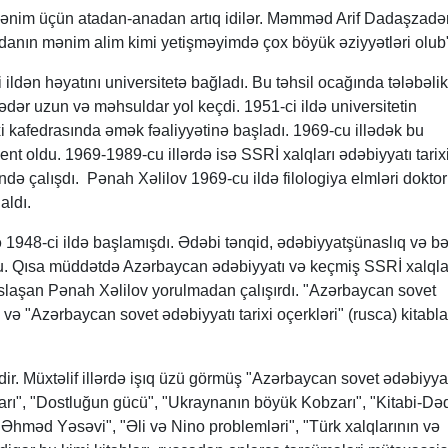
m mənim üçün atadan-anadan artıq idilər. Məmməd Arif Dadaşzadə
danın mənim alim kimi yetişməyimdə çox böyük əziyyətləri olub
 ildən həyatını universitetə bağladı. Bu təhsil ocağında tələbəli
dər uzun və məhsuldar yol keçdi. 1951-ci ildə universitetin
i kafedrasında əmək fəaliyyətinə başladı. 1969-cu illədək bu
nt oldu. 1969-1989-cu illərdə isə SSRİ xalqları ədəbiyyatı tarix
ndə çalışdı. Pənah Xəlilov 1969-cu ildə filologiya elmləri doktor
aldı.
ə 1948-ci ildə başlamışdı. Ədəbi tənqid, ədəbiyyatşünaslıq və bə
. Qısa müddətdə Azərbaycan ədəbiyyatı və keçmiş SSRİ xalqla
aslaşan Pənah Xəlilov yorulmadan çalışırdı. "Azərbaycan sovet
) və "Azərbaycan sovet ədəbiyyatı tarixi oçerkləri" (rusca) kitabla
ir. Müxtəlif illərdə işıq üzü görmüş "Azərbaycan sovet ədəbiyyat
arı", "Dostluğun gücü", "Ukraynanın böyük Kobzarı", "Kitabi-Də
 "Əhməd Yəsəvi", "Əli və Nino problemləri", "Türk xalqlarının və