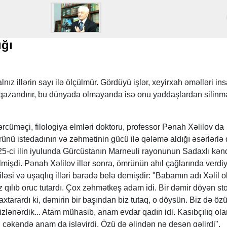
ığı
nız illərin sayı ilə ölçülmür. Gördüyü işlər, xeyirxah əməlləri in
 qazandırır, bu dünyada olmayanda isə onu yaddaşlardan silinm
ərcüməçi, filologiya elmləri doktoru, professor Pənah Xəlilov da
rünü istedadının və zəhmətinin gücü ilə qələmə aldığı əsərlərlə
25-ci ilin iyulunda Gürcüstanın Marneuli rayonunun Sadaxlı kən
mişdi. Pənah Xəlilov illər sonra, ömrünün ahıl çağlarında verdiy
əsi və uşaqlıq illəri barədə belə demişdir: "Babamın adı Xəlil o
qılıb oruc tutardı. Çox zəhmətkeş adam idi. Bir dəmir döyən st
axtarardı ki, dəmirin bir başından biz tutaq, o döysün. Biz də ö
lənərdik... Atam mühasib, anam evdar qadın idi. Kasıbçılıq ola
ğu çəkəndə anam da işləyirdi. Özü də əlindən nə desən gəlirdi".