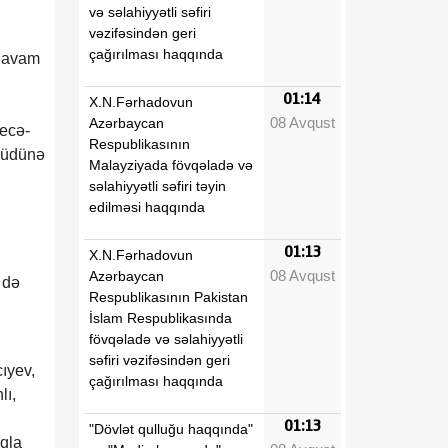
və səlahiyyətli səfiri
vəzifəsindən geri
çağırılması haqqında
 davam
01:14
X.N.Fərhadovun
08 Avqust
Azərbaycan
gecə-
Respublikasının
qaüdünə
Malayziyada fövqəladə və
səlahiyyətli səfiri təyin
edilməsi haqqında
01:13
X.N.Fərhadovun
08 Avqust
Azərbaycan
 də
Respublikasının Pakistan
İslam Respublikasında
fövqəladə və səlahiyyətli
səfiri vəzifəsindən geri
ıyev,
çağırılması haqqında
lı,
01:13
"Dövlət qulluğu haqqında"
ıqla