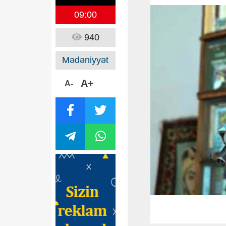
09:00
940
Mədəniyyət
A+
A-