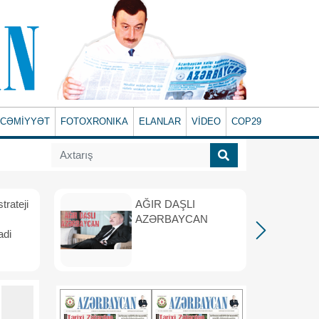
CƏMİYYƏT
FOTOXRONIKA
ELANLAR
VİDEO
COP29
rateji
AĞIR DAŞLI
AZƏRBAYCAN
adi