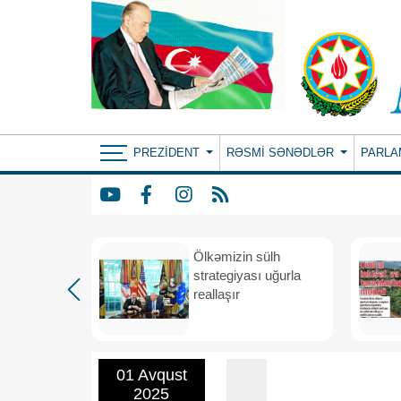
PREZIDENT
RƏSMI SƏNƏDLƏR
PARLA
rdən
Ölkəmizin sülh
hə
strategiyası uğurla
reallaşır
01 Avqust
2025