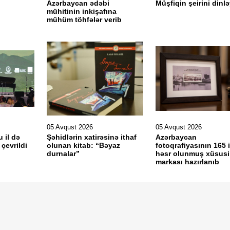
Azərbaycan ədəbi
Müşfiqin şeirini dinlə
mühitinin inkişafına
mühüm töhfələr verib
05 Avqust 2026
05 Avqust 2026
u il də
Şəhidlərin xatirəsinə ithaf
Azərbaycan
çevrildi
olunan kitab: “Bəyaz
fotoqrafiyasının 165 i
durnalar”
həsr olunmuş xüsusi
markası hazırlanıb