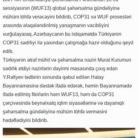
sessiyasının (WUF13) qlobal şəhərsalma gündəliyinə
mühüm töhfə verəcəyini bildirib, COP31 və WUF prosesləri
arasında əlaqələndirilmiş yanaşmanın vacibliyini
vurğulayaraq, Azərbaycanın bu istiqamətdə Türkiyənin
COP31 sədrliyi ilə yaxından çalışmağa hazır olduğunu qeyd
edib.
Türkiyənin ətraf mühit və şəhərsalma naziri Murat Kurumun
sədrlik etdiyi nazirlərin dəyirmi masasında çıxış edən
Y.Rəfiyev tədbirin sonunda qəbul edilən Hatay
Bəyannaməsinə dəstək ifadə edərək, həmin Bəyannamədə
ifadə edilmiş fikirlərin həm WUF13, həm də COP31
çərçivəsində beynəlxalq iqlim siyasətlərinə və dayanıqlı
şəhərsalma gündəliyinə mühüm töhfə verməsini
hədəflədiyini bildirib.