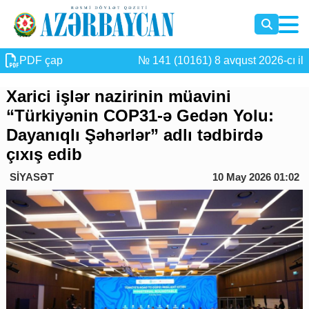
PDF çap
№ 141 (10161) 8 avqust 2026-cı il
Xarici işlər nazirinin müavini
“Türkiyənin COP31-ə Gedən Yolu:
Dayanıqlı Şəhərlər” adlı tədbirdə
çıxış edib
SİYASƏT
10 May 2026 01:02