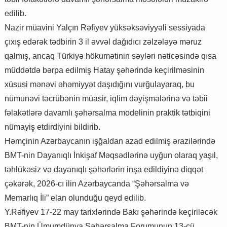
edilib.
Nazir müavini Yalçın Rəfiyev yüksəksəviyyəli sessiyada
çıxış edərək tədbirin 3 il əvvəl dağıdıcı zəlzələyə məruz
qalmış, ancaq Türkiyə hökumətinin səyləri nəticəsində qısa
müddətdə bərpa edilmiş Hatay şəhərində keçirilməsinin
xüsusi mənəvi əhəmiyyət daşıdığını vurğulayaraq, bu
nümunəvi təcrübənin müasir, iqlim dəyişmələrinə və təbii
fəlakətlərə davamlı şəhərsalma modelinin praktik tətbiqini
nümayiş etdirdiyini bildirib.
Həmçinin Azərbaycanın işğaldan azad edilmiş ərazilərində
BMT-nin Dayanıqlı İnkişaf Məqsədlərinə uyğun olaraq yaşıl,
təhlükəsiz və dayanıqlı şəhərlərin inşa edildiyinə diqqət
çəkərək, 2026-cı ilin Azərbaycanda “Şəhərsalma və
Memarlıq İli” elan olunduğu qeyd edilib.
Y.Rəfiyev 17-22 may tarixlərində Bakı şəhərində keçiriləcək
BMT-nin Ümumdünya Şəhərsalma Forumunun 13-cü