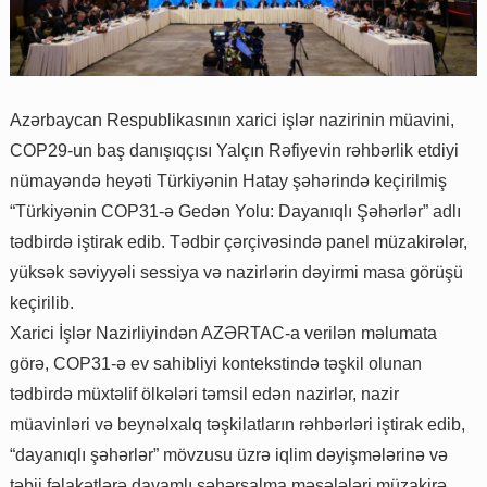
Azərbaycan Respublikasının xarici işlər nazirinin müavini,
COP29-un baş danışıqçısı Yalçın Rəfiyevin rəhbərlik etdiyi
nümayəndə heyəti Türkiyənin Hatay şəhərində keçirilmiş
“Türkiyənin COP31-ə Gedən Yolu: Dayanıqlı Şəhərlər” adlı
tədbirdə iştirak edib. Tədbir çərçivəsində panel müzakirələr,
yüksək səviyyəli sessiya və nazirlərin dəyirmi masa görüşü
keçirilib.
Xarici İşlər Nazirliyindən AZƏRTAC-a verilən məlumata
görə, COP31-ə ev sahibliyi kontekstində təşkil olunan
tədbirdə müxtəlif ölkələri təmsil edən nazirlər, nazir
müavinləri və beynəlxalq təşkilatların rəhbərləri iştirak edib,
“dayanıqlı şəhərlər” mövzusu üzrə iqlim dəyişmələrinə və
təbii fəlakətlərə davamlı şəhərsalma məsələləri müzakirə