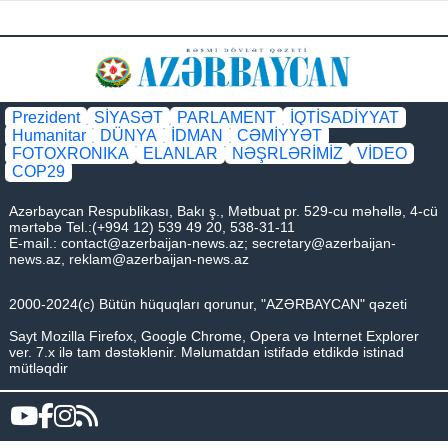
Prezident
SİYASƏT
PARLAMENT
İQTİSADİYYAT
Humanitar
DÜNYA
İDMAN
CƏMİYYƏT
FOTOXRONIKA
ELANLAR
NƏŞRLƏRİMİZ
VİDEO
COP29
Azərbaycan Respublikası, Bakı ş., Mətbuat pr. 529-cu məhəllə, 4-cü
mərtəbə Tel.:(+994 12) 539 49 20, 538-31-11
E-mail.:
contact@azerbaijan-news.az
;
secretary@azerbaijan-
news.az
,
reklam@azerbaijan-news.az
2000-2024(c) Bütün hüquqları qorunur, "AZƏRBAYCAN" qəzeti
Sayt Mozilla Firefox, Google Chrome, Opera və Internet Explorer
ver. 7.x ilə tam dəstəklənir. Məlumatdan istifadə etdikdə istinad
mütləqdir