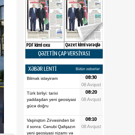
Qəzet kimi vərəqlə
PDF kimi oxu
QƏZETİN ÇAP VERSİYASI
XƏBƏR LENTİ
Bütün xəbərlər
08:30
Bilmək istəyirəm
08 Avqust
08:20
Türk birliyi: tarixi
08 Avqust
yaddaşdan yeni geosiyasi
gücə doğru
08:10
Vaşinqton Zirvəsindən bir
08 Avqust
il sonra: Cənubi Qafqazın
yeni geosiyasi nizamı və