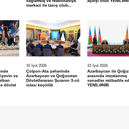
sağlamlıq və reabilitasiya
açılışı olub YENİLƏN
mərkəzi ilə tanış olub...
31 İyul 2026
31 İyul 2026
ində
Çolpon-Ata şəhərində
Azərbaycan ilə Qırğız
liyevin və
Azərbaycan və Qırğızıstan
arasında imzalanmış
riban
Dövlətlərarası Şuranın 3-cü
sənədlər mübadilə ed
nə dövlət
iclası keçirilib
YENİLƏNİB