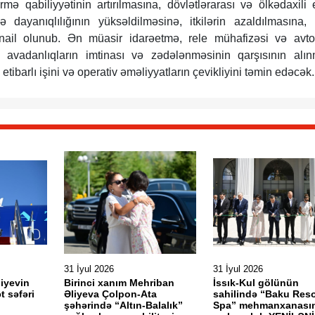
ə qabiliyyətinin artırılmasına, dövlətlərarası və ölkədaxili e
 və dayanıqlılığının yüksəldilməsinə, itkilərin azaldılmasına,
ə nail olunub. Ən müasir idarəetmə, rele mühafizəsi və avt
ı avadanlıqların imtinası və zədələnməsinin qarşısının alın
 etibarlı işini və operativ əməliyyatların çevikliyini təmin edəcək.
31 İyul 2026
31 İyul 2026
liyevin
Birinci xanım Mehriban
İssık-Kul gölünün
t səfəri
Əliyeva Çolpon-Ata
sahilində “Baku Reso
şəhərində “Altın-Balalık”
Spa” mehmanxanası