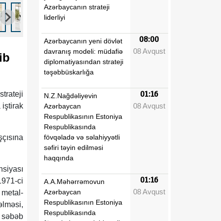
Azərbaycanın strateji
liderliyi
08:00
Azərbaycanın yeni dövlət
08 Avqust
davranış modeli: müdafiə
ib
diplomatiyasından strateji
təşəbbüskarlığa
trateji
01:16
N.Z.Nağdəliyevin
08 Avqust
iştirak
Azərbaycan
Respublikasının Estoniya
Respublikasında
fövqəladə və səlahiyyətli
şçısına
səfiri təyin edilməsi
haqqında
nsiyası
01:16
1971-ci
A.A.Məhərrəmovun
08 Avqust
Azərbaycan
 metal-
Respublikasının Estoniya
əlməsi,
Respublikasında
ə səbəb