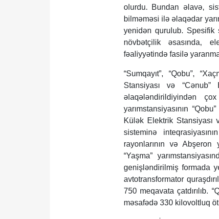
olurdu. Bundan əlavə, sis
bilməməsi ilə əlaqədar yarı
yenidən qurulub. Spesifik 
növbətçilik əsasında, el
fəaliyyətində fasilə yaranma
“Sumqayıt”, “Qobu”, “Xaçma
Stansiyası və “Cənub” El
əlaqələndirildiyindən ç
yarımstansiyasının “Qobu”
Külək Elektrik Stansiyası v
sisteminə inteqrasiyasın
rayonlarının və Abşeron 
“Yaşma” yarımstansiyasın
genişləndirilmiş formada 
avtotransformator quraşdır
750 meqavata çatdırılıb. “
məsafədə 330 kilovoltluq ötü