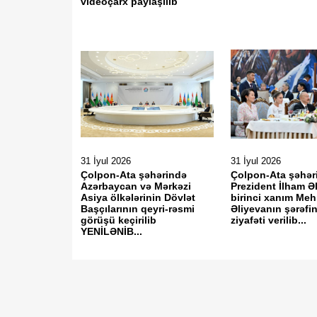
videoçarx paylaşılıb
31 İyul 2026
31 İyul 2026
Çolpon-Ata şəhərində
Çolpon-Ata şəhər
Azərbaycan və Mərkəzi
Prezident İlham Ə
Asiya ölkələrinin Dövlət
birinci xanım Meh
Başçılarının qeyri-rəsmi
Əliyevanın şərəfi
görüşü keçirilib
ziyafəti verilib...
YENİLƏNİB...