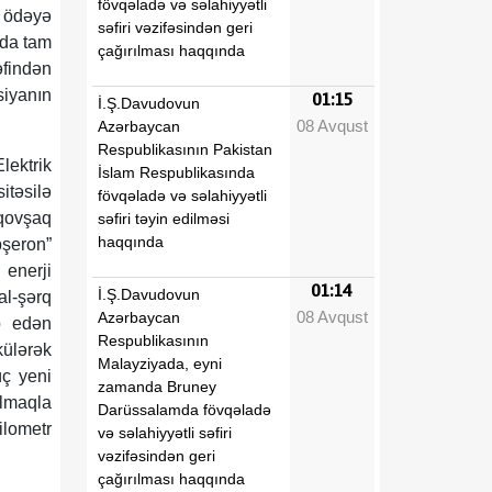
fövqəladə və səlahiyyətli
ı ödəyə
səfiri vəzifəsindən geri
ada tam
çağırılması haqqında
əfindən
iyanın
01:15
İ.Ş.Davudovun
08 Avqust
Azərbaycan
Respublikasının Pakistan
lektrik
İslam Respublikasında
təsilə
fövqəladə və səlahiyyətli
qovşaq
səfiri təyin edilməsi
haqqında
bşeron”
 enerji
01:14
İ.Ş.Davudovun
l-şərq
08 Avqust
Azərbaycan
b edən
Respublikasının
ülərək
Malayziyada, eyni
üç yeni
zamanda Bruney
ılmaqla
Darüssalamda fövqəladə
ilometr
və səlahiyyətli səfiri
vəzifəsindən geri
çağırılması haqqında