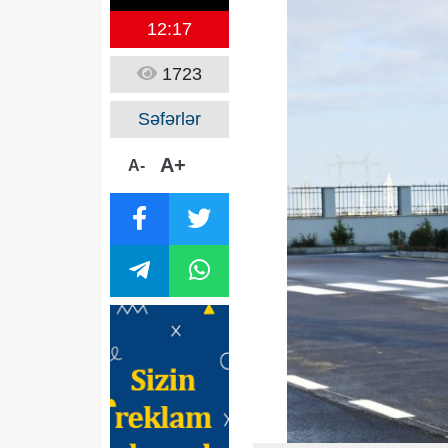
12:17
1723
Səfərlər
A+
A-