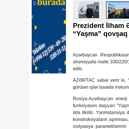
Prezident İlham 
“Yaşma” qovşaq y
Azərbaycan Respublikasını
əhəmiyyətə malik 330/220/11
edib.
AZƏRTAC xəbər verir ki, “
görülən işlər barədə məluma
Rusiya-Azərbaycan enerji s
funksiyasını daşıyan “Yaşm
ildə tikilib. Yarımstansiya
konstruksiyaların aşınması
izolyasiya parametrlərini