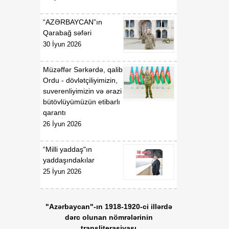
00:57
BİLDİRİŞ
08 Avqust
“AZƏRBAYCAN”ın
18:53
Tatyana Poloskova:
Qarabağ səfəri
07 Avqust
Azərbaycanın xarici
30 İyun 2026
siyasətinin əsasında milli
maraqların qorunması
Müzəffər Sərkərdə, qalib
dayanır
Ordu - dövlətçiliyimizin,
suverenliyimizin və ərazi
18:23
Vaşinqton razılaşması
bütövlüyümüzün etibarlı
07 Avqust
Azərbaycan
qarantı
diplomatiyasının növbəti
26 İyun 2026
zəfəri idi
“Milli yaddaş"ın
18:22
Tarixi Vaşinqton görüşü:
yaddaşındakılar
07 Avqust
ABŞ-Azərbaycan
25 İyun 2026
əlaqələrində və Cənubi
Qafqazın sülh
gündəliyində mühüm
"Azərbaycan"-ın 1918-1920-ci illərdə
mərhələ
dərc olunan nömrələrinin
transliterasiyası