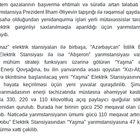
tem qəzalarının başvermə ehtimalı və sürətlə artan tələbat
mstansiya Prezident İlham Əliyevin tapşırığı ilə rəqəmsal qayd
sahə olduğundan yenidənqurma işləri yerli mütəxəssislər tər
ektrik gərginliyi saxlanılmaqla aparıldığı üçün yarımstans
yıb.
z” elektrik stansiyaları ilə birbaşa, “Azərbaycan” İstilik E
ektrik Stansiyası ilə isə “Abşeron” yarımstansiyası vasi
ox mühüm strateji funksiyanı üzərinə götürən “Yaşma” 
 Enerji Qovşağına, bu ilin yanvarında əsası qoyulan “Xızı-A
ə tikintisinə başlanılacaq yeni “Yaşma” Elektrik Stansiyasının
ın həyata keçirilməsi üçün yeni yuvalar quraşdırılıb. Şima
yarımadasının enerji təchizatında müstəsna əhəmiyyət kəs
da 330, 220 və 110 kilovoltluq açıq paylayıcı qurğular sök
yenidən qurulub. Burada hər birinin gücü 250 meqavat olan 
ılıb. Nəticədə yarımstansiyanın ümumi gücü 110 meqavat artır
Qobu” Elektrik Stansiyasından “Yaşma” yarımstansiyasına 47 k
rmə xətti çəkilib.