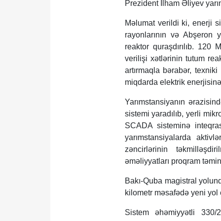
Prezident İlham Əliyev yarı
Məlumat verildi ki, enerji
rayonlarının və Abşeron 
reaktor quraşdırılıb. 120 
verilişi xətlərinin tutum r
artırmaqla bərabər, texnik
miqdarda elektrik enerjisin
Yarımstansiyanın ərazisind
sistemi yaradılıb, yerli mi
SCADA sisteminə inteqras
yarımstansiyalarda aktivl
zəncirlərinin təkmilləşdi
əməliyyatları proqram təmina
Bakı-Quba magistral yolund
kilometr məsafədə yeni yol çə
Sistem əhəmiyyətli 330/2