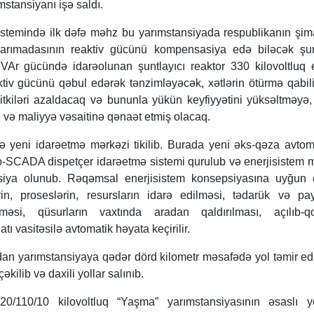
mstansiyanı işə saldı.
 sistemində ilk dəfə məhz bu yarımstansiyada respublikanın şim
yarımadasının reaktiv gücünü kompensasiya edə biləcək şunt
MVAr gücündə idarəolunan şuntlayıcı reaktor 330 kilovoltluq e
eaktiv gücünü qəbul edərək tənzimləyəcək, xətlərin ötürmə qabili
i itkiləri azaldacaq və bununla yükün keyfiyyətini yüksəltməyə
ə və maliyyə vəsaitinə qənaət etmiş olacaq.
ə yeni idarəetmə mərkəzi tikilib. Burada yeni əks-qəza avtom
kro-SCADA dispetçer idarəetmə sistemi qurulub və enerjisistem 
iya olunub. Rəqəmsal enerjisistem konsepsiyasına uyğun o
ərin, proseslərin, resursların idarə edilməsi, tədarük və p
rilməsi, qüsurların vaxtında aradan qaldırılması, açılıb-
tı vasitəsilə avtomatik həyata keçirilir.
an yarımstansiyaya qədər dörd kilometr məsafədə yol təmir edil
kilib və daxili yollar salınıb.
20/110/10 kilovoltluq “Yaşma” yarımstansiyasının əsaslı y