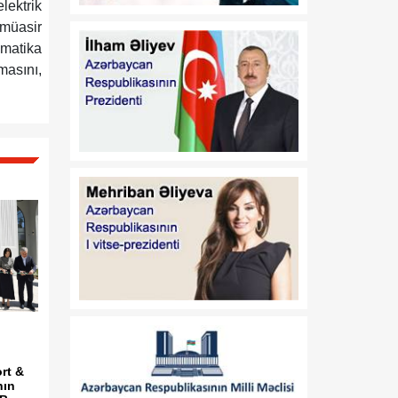
lektrik
edilməsi barədə
 müasir
omatika
01:11
"Media Reyestrinin
masını,
08 Avqust
aparılması Qaydaları"nın
təsdiq edilməsi haqqında"
Azərbaycan Respublikası
Prezidentinin 2022-ci il 26
sentyabr tarixli 1846
nömrəli Fərmanında
dəyişiklik edilməsi barədə
01:09
"Dövlət qulluğu
08 Avqust
haqqında"və "Media
haqqında" Azərbaycan
Respublikasının
qanunlarında dəyişiklik
edilməsi barədə"
Azərbaycan
Respublikasının 2026-cı il
rt &
14 iyul tarixli 449-VIIQD
nın