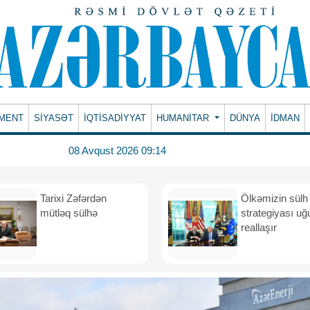
MENT
SİYASƏT
İQTİSADİYYAT
HUMANITAR
DÜNYA
İDMAN
08 Avqust 2026 09:14
Tarixi Zəfərdən
Ölkəmizin sülh
mütləq sülhə
strategiyası uğ
reallaşır