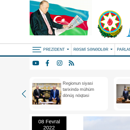
PREZIDENT
RƏSMI SƏNƏDLƏR
PARLA
etimada
Regionun siyasi
rateji
tarixində mühüm
dönüş nöqtəsi
08 Fevral
2022