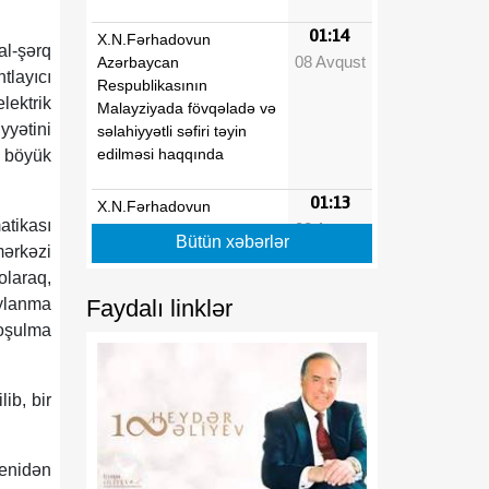
01:14
X.N.Fərhadovun
al-şərq
08 Avqust
Azərbaycan
layıcı
Respublikasının
lektrik
Malayziyada fövqəladə və
yyətini
səlahiyyətli səfiri təyin
edilməsi haqqında
, böyük
01:13
X.N.Fərhadovun
atikası
08 Avqust
Azərbaycan
Bütün xəbərlər
mərkəzi
Respublikasının Pakistan
İslam Respublikasında
laraq,
fövqəladə və səlahiyyətli
Faydalı linklər
aylanma
səfiri vəzifəsindən geri
qoşulma
çağırılması haqqında
01:13
"Dövlət qulluğu haqqında"
ib, bir
08 Avqust
və "Media haqqında"
Azərbaycan
Respublikasının
enidən
qanunlarında dəyişiklik