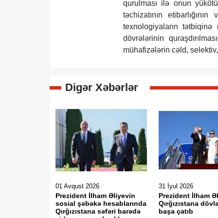
qurulması ilə onun yükötürm
təchizatının etibarlığının
texnologiyaların tətbiqin
dövrələrinin quraşdırılmas
mühafizələrin cəld, selektiv,
Digər Xəbərlər
01 Avqust 2026
31 İyul 2026
Prezident İlham Əliyevin
Prezident İlham Ə
sosial şəbəkə hesablarında
Qırğızıstana dövlə
Qırğızıstana səfəri barədə
başa çatıb