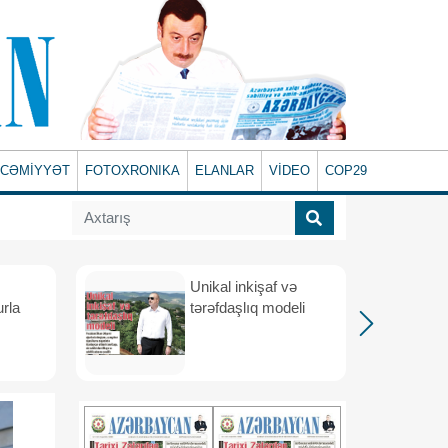
CƏMİYYƏT
FOTOXRONIKA
ELANLAR
VİDEO
COP29
Unikal inkişaf və
urla
tərəfdaşlıq modeli