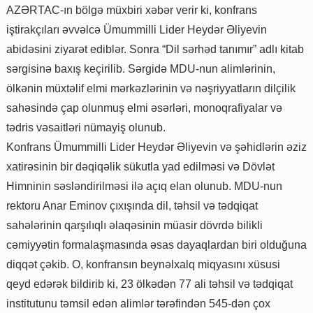
AZƏRTAC-ın bölgə müxbiri xəbər verir ki, konfrans
iştirakçıları əvvəlcə Ümummilli Lider Heydər Əliyevin
abidəsini ziyarət ediblər. Sonra “Dil sərhəd tanımır” adlı kitab
sərgisinə baxış keçirilib. Sərgidə MDU-nun alimlərinin,
ölkənin müxtəlif elmi mərkəzlərinin və nəşriyyatların dilçilik
sahəsində çap olunmuş elmi əsərləri, monoqrafiyalar və
tədris vəsaitləri nümayiş olunub.
Konfrans Ümummilli Lider Heydər Əliyevin və şəhidlərin əziz
xatirəsinin bir dəqiqəlik sükutla yad edilməsi və Dövlət
Himninin səsləndirilməsi ilə açıq elan olunub. MDU-nun
rektoru Anar Eminov çıxışında dil, təhsil və tədqiqat
sahələrinin qarşılıqlı əlaqəsinin müasir dövrdə bilikli
cəmiyyətin formalaşmasında əsas dayaqlardan biri olduğuna
diqqət çəkib. O, konfransın beynəlxalq miqyasını xüsusi
qeyd edərək bildirib ki, 23 ölkədən 77 ali təhsil və tədqiqat
institutunu təmsil edən alimlər tərəfindən 545-dən çox