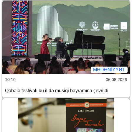
MƏDƏNIYYƏT
10:10
06.08.2026
Qəbələ festivalı bu il də musiqi bayramına çevrildi