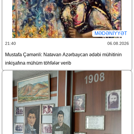
MƏDƏNIYYƏT
21:40
06.08.2026
Mustafa Çəmənli: Natəvan Azərbaycan ədəbi mühitinin
inkişafına mühüm töhfələr verib