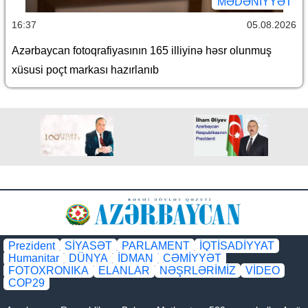
MƏDƏNIYYƏT
16:37
05.08.2026
Azərbaycan fotoqrafiyasının 165 illiyinə həsr olunmuş
xüsusi poçt markası hazırlanıb
Prezident
SİYASƏT
PARLAMENT
İQTİSADİYYAT
Humanitar
DÜNYA
İDMAN
CƏMİYYƏT
FOTOXRONIKA
ELANLAR
NƏŞRLƏRİMİZ
VİDEO
COP29