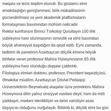
məqalə və tezis təqdim olunub. Bu göstərici elmi
əməkdaşlığın genişlənməsi, bilik mübadiləsinin
gücləndirilməsi və yeni akademik platformaların
formalaşması baxımından mühüm nəticədir.
Rektor konfransın Birinci Türkoloji Qurultayın 100 illik
yubileyinə həsr olunmasının simvolik və elmi baxımdan
böyük əhəmiyyət daşıdığını da qeyd edib. Eyni zamanda,
tədbirin ilk panelinin Azərbaycan dilçilik elminə böyük
töhfələr verən professor Mahirə Hüseynovanın 65 illik
yubileyinə həsr olunduğu diqqətə çatdırılıb.
Filologiya elmləri doktoru, professor, Prezident təqaüdçüsü,
Əməkdar müəllim, Azərbaycan Dövlət Pedaqoji
Universitetinin Beynəlxalq əlaqələr üzrə prorektoru Mahirə
Hüseynova dilin yalnız ünsiyyət vasitəsi deyil, həm də milli
yaddaşın, mədəni identikliyin və tarixi varisliyin əsas
daşıyıcısı olduğunu vurğulayıb. Bildirib ki, dilçilik elmi bu gün