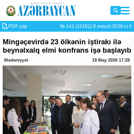
PDF çap
№ 141 (10161) 8 avqust 2026-cı il
Mingəçevirdə 23 ölkənin iştirakı ilə
beynəlxalq elmi konfrans işə başlayıb
Mədəniyyət
18 May 2026 17:28