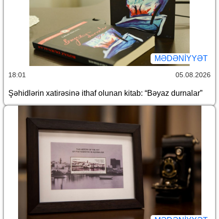
MƏDƏNIYYƏT
18:01
05.08.2026
Şəhidlərin xatirəsinə ithaf olunan kitab: “Bəyaz durnalar”