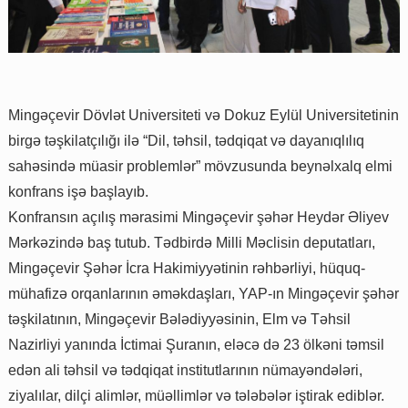
Mingəçevir Dövlət Universiteti və Dokuz Eylül Universitetinin
birgə təşkilatçılığı ilə “Dil, təhsil, tədqiqat və dayanıqlılıq
sahəsində müasir problemlər” mövzusunda beynəlxalq elmi
konfrans işə başlayıb.
Konfransın açılış mərasimi Mingəçevir şəhər Heydər Əliyev
Mərkəzində baş tutub. Tədbirdə Milli Məclisin deputatları,
Mingəçevir Şəhər İcra Hakimiyyətinin rəhbərliyi, hüquq-
mühafizə orqanlarının əməkdaşları, YAP-ın Mingəçevir şəhər
təşkilatının, Mingəçevir Bələdiyyəsinin, Elm və Təhsil
Nazirliyi yanında İctimai Şuranın, eləcə də 23 ölkəni təmsil
edən ali təhsil və tədqiqat institutlarının nümayəndələri,
ziyalılar, dilçi alimlər, müəllimlər və tələbələr iştirak ediblər.