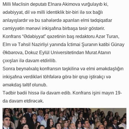
Milli Məclisin deputatı Elnarə Akimova vurğulayıb ki,
ədəbiyyat, dil və milli identiklik bir-biri ilə sıx bağlı
anlayışlardır və bu sahələrdə aparılan elmi tədqiqatlar
cəmiyyətin mənəvi inkişafına birbaşa təsir göstərir.
Konfrans “Ədəbiyyat” qəzetinin baş redaktoru Azər Turan,
Elm və Təhsil Nazirliyi yanında İctimai Şuranın katibi Günay
Əkbərova, Dokuz Eylül Universitetindən Murat Atanın
çıxışları ilə davam etdirilib.
Sonra beynəlxalq konfransın təşkilinə və elmi əməkdaşlığın
inkişafına verdikləri töhfələrə görə bir qrup iştirakçı və
əməkdaş təltif olunub.
Tədbir bədii hissə ilə davam edib. Konfrans işini mayın 19-
da davam etdirəcək.