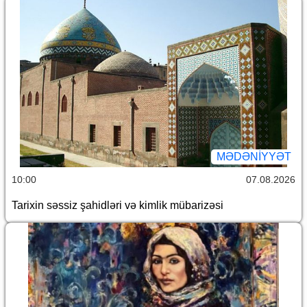
MƏDƏNIYYƏT
10:00
07.08.2026
Tarixin səssiz şahidləri və kimlik mübarizəsi