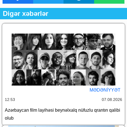
Digər xəbərlər
MƏDƏNIYYƏT
12:53
07.08.2026
Azərbaycan film layihəsi beynəlxalq nüfuzlu qrantın qalibi
olub