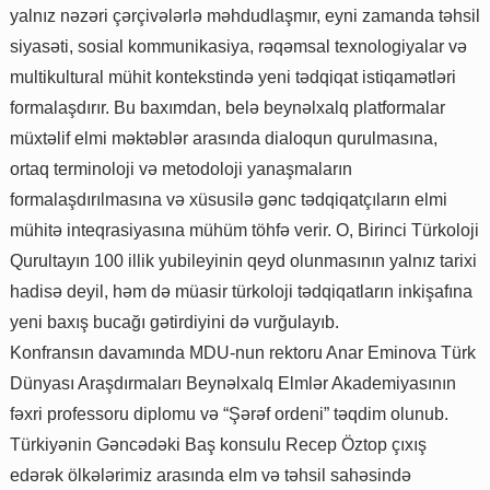
yalnız nəzəri çərçivələrlə məhdudlaşmır, eyni zamanda təhsil
siyasəti, sosial kommunikasiya, rəqəmsal texnologiyalar və
multikultural mühit kontekstində yeni tədqiqat istiqamətləri
formalaşdırır. Bu baxımdan, belə beynəlxalq platformalar
müxtəlif elmi məktəblər arasında dialoqun qurulmasına,
ortaq terminoloji və metodoloji yanaşmaların
formalaşdırılmasına və xüsusilə gənc tədqiqatçıların elmi
mühitə inteqrasiyasına mühüm töhfə verir. O, Birinci Türkoloji
Qurultayın 100 illik yubileyinin qeyd olunmasının yalnız tarixi
hadisə deyil, həm də müasir türkoloji tədqiqatların inkişafına
yeni baxış bucağı gətirdiyini də vurğulayıb.
Konfransın davamında MDU-nun rektoru Anar Eminova Türk
Dünyası Araşdırmaları Beynəlxalq Elmlər Akademiyasının
fəxri professoru diplomu və “Şərəf ordeni” təqdim olunub.
Türkiyənin Gəncədəki Baş konsulu Recep Öztop çıxış
edərək ölkələrimiz arasında elm və təhsil sahəsində