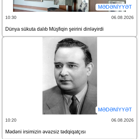
MƏDƏNIYYƏT
10:30
06.08.2026
Dünya sükuta dalıb Müşfiqin şeirini dinləyirdi
MƏDƏNIYYƏT
10:20
06.08.2026
Mədəni irsimizin əvəzsiz tədqiqatçısı