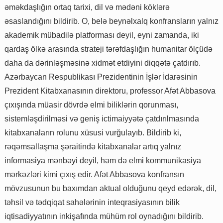
əməkdaşlığın ortaq tarixi, dil və mədəni köklərə
əsaslandığını bildirib. O, belə beynəlxalq konfransların yalnız
akademik mübadilə platforması deyil, eyni zamanda, iki
qardaş ölkə arasında strateji tərəfdaşlığın humanitar ölçüdə
daha da dərinləşməsinə xidmət etdiyini diqqətə çatdırıb.
Azərbaycan Respublikası Prezidentinin İşlər İdarəsinin
Prezident Kitabxanasının direktoru, professor Afət Abbasova
çıxışında müasir dövrdə elmi biliklərin qorunması,
sistemləşdirilməsi və geniş ictimaiyyətə çatdırılmasında
kitabxanaların rolunu xüsusi vurğulayıb. Bildirib ki,
rəqəmsallaşma şəraitində kitabxanalar artıq yalnız
informasiya mənbəyi deyil, həm də elmi kommunikasiya
mərkəzləri kimi çıxış edir. Afət Abbasova konfransın
mövzusunun bu baxımdan aktual olduğunu qeyd edərək, dil,
təhsil və tədqiqat sahələrinin inteqrasiyasının bilik
iqtisadiyyatının inkişafında mühüm rol oynadığını bildirib.