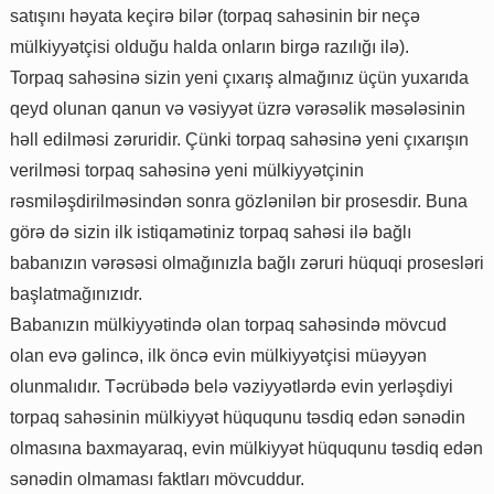
satışını həyata keçirə bilər (torpaq sahəsinin bir neçə
mülkiyyətçisi olduğu halda onların birgə razılığı ilə).
Torpaq sahəsinə sizin yeni çıxarış almağınız üçün yuxarıda
qeyd olunan qanun və vəsiyyət üzrə vərəsəlik məsələsinin
həll edilməsi zəruridir. Çünki torpaq sahəsinə yeni çıxarışın
verilməsi torpaq sahəsinə yeni mülkiyyətçinin
rəsmiləşdirilməsindən sonra gözlənilən bir prosesdir. Buna
görə də sizin ilk istiqamətiniz torpaq sahəsi ilə bağlı
babanızın vərəsəsi olmağınızla bağlı zəruri hüquqi prosesləri
başlatmağınızıdr.
Babanızın mülkiyyətində olan torpaq sahəsində mövcud
olan evə gəlincə, ilk öncə evin mülkiyyətçisi müəyyən
olunmalıdır. Təcrübədə belə vəziyyətlərdə evin yerləşdiyi
torpaq sahəsinin mülkiyyət hüququnu təsdiq edən sənədin
olmasına baxmayaraq, evin mülkiyyət hüququnu təsdiq edən
sənədin olmaması faktları mövcuddur.