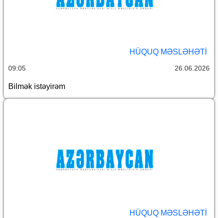
HÜQUQ MƏSLƏHƏTI
09:05
26.06.2026
Bilmək istəyirəm
HÜQUQ MƏSLƏHƏTI