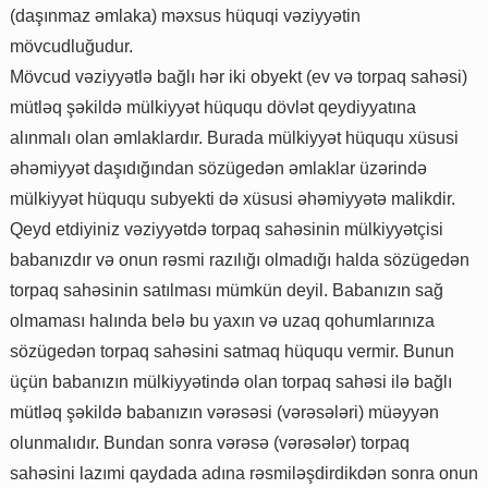
(daşınmaz əmlaka) məxsus hüquqi vəziyyətin
mövcudluğudur.
Mövcud vəziyyətlə bağlı hər iki obyekt (ev və torpaq sahəsi)
mütləq şəkildə mülkiyyət hüququ dövlət qeydiyyatına
alınmalı olan əmlaklardır. Burada mülkiyyət hüququ xüsusi
əhəmiyyət daşıdığından sözügedən əmlaklar üzərində
mülkiyyət hüququ subyekti də xüsusi əhəmiyyətə malikdir.
Qeyd etdiyiniz vəziyyətdə torpaq sahəsinin mülkiyyətçisi
babanızdır və onun rəsmi razılığı olmadığı halda sözügedən
torpaq sahəsinin satılması mümkün deyil. Babanızın sağ
olmaması halında belə bu yaxın və uzaq qohumlarınıza
sözügedən torpaq sahəsini satmaq hüququ vermir. Bunun
üçün babanızın mülkiyyətində olan torpaq sahəsi ilə bağlı
mütləq şəkildə babanızın vərəsəsi (vərəsələri) müəyyən
olunmalıdır. Bundan sonra vərəsə (vərəsələr) torpaq
sahəsini lazımi qaydada adına rəsmiləşdirdikdən sonra onun