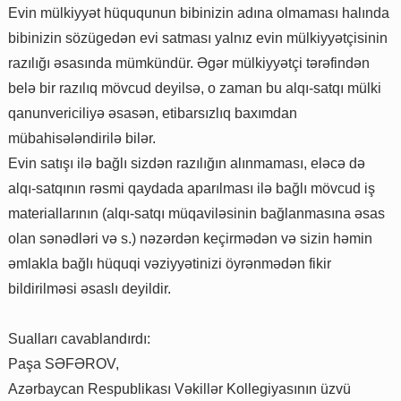
Evin mülkiyyət hüququnun bibinizin adına olmaması halında
bibinizin sözügedən evi satması yalnız evin mülkiyyətçisinin
razılığı əsasında mümkündür. Əgər mülkiyyətçi tərəfindən
belə bir razılıq mövcud deyilsə, o zaman bu alqı-satqı mülki
qanunvericiliyə əsasən, etibarsızlıq baxımdan
mübahisələndirilə bilər.
Evin satışı ilə bağlı sizdən razılığın alınmaması, eləcə də
alqı-satqının rəsmi qaydada aparılması ilə bağlı mövcud iş
materiallarının (alqı-satqı müqaviləsinin bağlanmasına əsas
olan sənədləri və s.) nəzərdən keçirmədən və sizin həmin
əmlakla bağlı hüquqi vəziyyətinizi öyrənmədən fikir
bildirilməsi əsaslı deyildir.
Sualları cavablandırdı:
Paşa SƏFƏROV,
Azərbaycan Respublikası Vəkillər Kollegiyasının üzvü