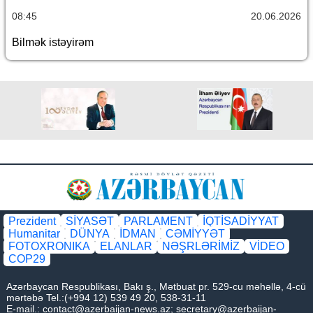
08:45
20.06.2026
Bilmək istəyirəm
Prezident
SİYASƏT
PARLAMENT
İQTİSADİYYAT
Humanitar
DÜNYA
İDMAN
CƏMİYYƏT
FOTOXRONIKA
ELANLAR
NƏŞRLƏRİMİZ
VİDEO
COP29
Azərbaycan Respublikası, Bakı ş., Mətbuat pr. 529-cu məhəllə, 4-cü
mərtəbə Tel.:(+994 12) 539 49 20, 538-31-11
E-mail.:
contact@azerbaijan-news.az
;
secretary@azerbaijan-