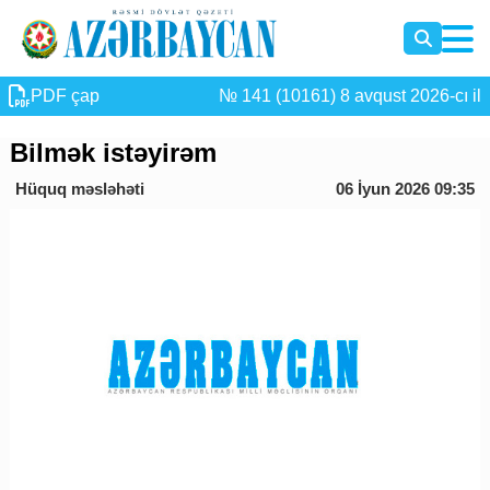
PDF çap
№ 141 (10161) 8 avqust 2026-cı il
Bilmək istəyirəm
Hüquq məsləhəti
06 İyun 2026 09:35