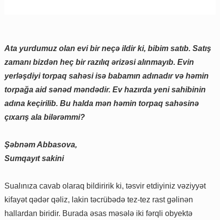
Ata yurdumuz olan evi bir neçə ildir ki, bibim satıb. Satış
zamanı bizdən heç bir razılıq ərizəsi alınmayıb. Evin
yerləşdiyi torpaq sahəsi isə babamın adınadır və həmin
torpağa aid sənəd məndədir. Ev hazırda yeni sahibinin
adına keçirilib. Bu halda mən həmin torpaq sahəsinə
çıxarış ala bilərəmmi?
Şəbnəm Abbasova,
Sumqayıt sakini
Sualınıza cavab olaraq bildiririk ki, təsvir etdiyiniz vəziyyət
kifayət qədər qəliz, lakin təcrübədə tez-tez rast gəlinən
hallardan biridir. Burada əsas məsələ iki fərqli obyektə