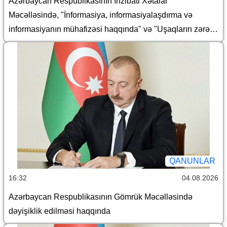
Azərbaycan Respublikasının İnzibati Xətalar
Məcəlləsində, "İnformasiya, informasiyalaşdırma və
informasiyanın mühafizəsi haqqında" və "Uşaqların zərərli
informasiyadan qorunması haqqında" Azərbaycan
Respublikasının qanunlarında dəyişiklik edilməsi barədə
QANUNLAR
16:32
04.08.2026
Azərbaycan Respublikasının Gömrük Məcəlləsində
dəyişiklik edilməsi haqqında