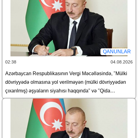
QANUNLAR
02:38
04.08.2026
Azərbaycan Respublikasının Vergi Məcəlləsində, "Mülki
dövriyyədə olmasına yol verilməyən (mülki dövriyyədən
çıxarılmış) əşyaların siyahısı haqqında" və "Qida
təhlükəsizliyi haqqında" Azərbaycan Respublikasının
qanunlarında dəyişiklik edilməsi barədə