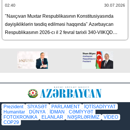
02:40
30.07.2026
"Naxçıvan Muxtar Respublikasının Konstitusiyasında
dəyişikliklərin təsdiq edilməsi haqqında" Azərbaycan
Respublikasının 2026-cı il 2 fevral tarixli 340-VIIKQD
nömrəli Konstitusiya Qanununun icrası ilə əlaqədar
Azərbaycan Respublikasının bəzi qanunlarında dəyişiklik
edilməsi barədə
Prezident
SİYASƏT
PARLAMENT
İQTİSADİYYAT
Humanitar
DÜNYA
İDMAN
CƏMİYYƏT
FOTOXRONIKA
ELANLAR
NƏŞRLƏRİMİZ
VİDEO
COP29