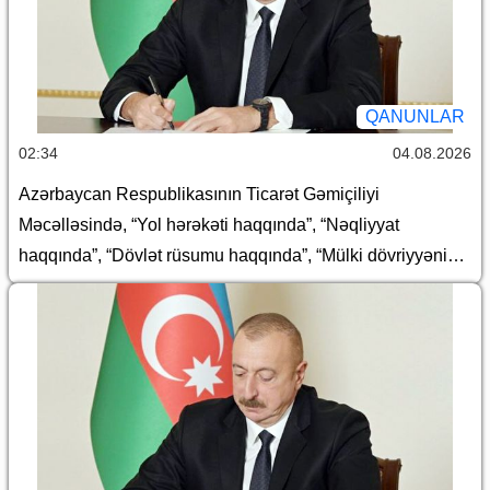
QANUNLAR
02:34
04.08.2026
Azərbaycan Respublikasının Ticarət Gəmiçiliyi
Məcəlləsində, “Yol hərəkəti haqqında”, “Nəqliyyat
haqqında”, “Dövlət rüsumu haqqında”, “Mülki dövriyyənin
müəyyən iştirakçılarına mənsub ola bilən və dövriyyədə
olmasına xüsusi icazə əsasında yol verilən (mülki
dövriyyəsi məhdudlaşdırılmış) əşyaların siyahısı
haqqında”, “Avtomobil nəqliyyatı haqqında” və “Aviasiya
haqqında” Azərbaycan Respublikasının qanunlarında
dəyişiklik edilməsi barədə