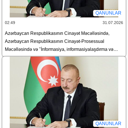
QANUNLAR
02:49
31.07.2026
Azərbaycan Respublikasının Cinayət Məcəlləsində,
Azərbaycan Respublikasının Cinayət-Prosessual
Məcəlləsində və "İnformasiya, informasiyalaşdırma və
informasiyanın mühafizəsi haqqında" Azərbaycan
Respublikasının Qanununda dəyişiklik edilməsi barədə
QANUNLAR