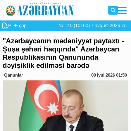
PDF çap
№ 140 (10160) 7 avqust 2026-cı il
"Azərbaycanın mədəniyyət paytaxtı -
Şuşa şəhəri haqqında" Azərbaycan
Respublikasının Qanununda
dəyişiklik edilməsi barədə
Qanunlar
09 İyul 2026 01:50