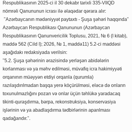
Respublikasının 2025-ci il 30 dekabr tarixli 335-VIIQD
nömrəli Qanununun icrası ilə əlaqədar qərara alır:
"Azərbaycanın mədəniyyət paytaxtı - Şuşa şəhəri haqqında"
Azərbaycan Respublikası Qanununun (Azərbaycan
Respublikasının Qanunvericilik Toplusu, 2021, № 6 (I kitab),
maddə 562 (Cild I); 2026, № 1, maddə11) 5.2-ci maddəsi
aşağıdakı redaksiyada verilsin:
"5.2. Şuşa şəhərinin ərazisində yerləşən abidələrin
korlanması və ya məhv edilməsi, müvafiq icra hakimiyyəti
orqanının müəyyən etdiyi orqanla (qurumla)
razılaşdırılmadan başqa yerə köçürülməsi, eləcə də onların
toxunulmazlığını pozan və onlar üçün təhlükə yaradacaq
tikinti-quraşdırma, bərpa, rekonstruksiya, konservasiya
işlərinin və ya abadlaşdırma tədbirlərinin aparılması
qadağandır.".