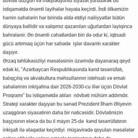
dövləti düzgün və məqsədyönlü siyasət yürüdərək bu
istiqamətdə önəmli layihələr həyata keçirdi. İndi ölkəmizin
həmin sahələrin hər birində əldə etdiyi nailiyyətlər bütün
dünyaya bəllidir və xalqımız qazanılan uğurlardan layiqincə
bəhrələnir. Ən önəmli cəhətlərdən biri də odur ki, iqtisadi
gücü artırmaq üçün hər sahədə işlər davamlı xarakter
daşıyır.
Ərzaq təhlükəsizliyi məsələsinin üzərində dayanaraq qeyd
edək ki, "Azərbaycan Respublikasında kənd təsərrüfatı,
balıqçılıq və akvakultura məhsullarının istehsalı və emalı
sahələrinin inkişafına dair 2026-2030-cu illər üçün Dövlət
Proqramı" bu istiqamətdə atılan növbəti mühüm addımdır.
Strateji xarakter daşıyan bu sənəd Prezident İlham Əliyevin
uzaqgörən siyasətinin daha bir nəticəsidir. Dövlətimizin
başçısının eləcə də bu il mayın 25-də kənd təsərrüfatının
inkişafı ilə əlaqədar keçirdiyi müşavirədə qoyulan məsələlər