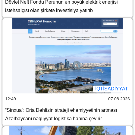
Dövlət Neft Fondu Perunun ən böyük elektrik enerjisi
istehsalçısı olan şirkətə investisiya yatırıb
İQTİSADİYYAT
12:49
07.08.2026
“Sinxua”: Orta Dəhlizin strateji əhəmiyyətinin artması
Azərbaycanı nəqliyyat-logistika habına çevirir