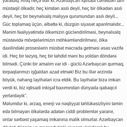
yaratdıq. Artıq neçə ildir ki, Azərbaycan iqtisadi cəhətdən tam
müstəqil ölkədir, heç kimdən asılı deyil, heç bir ölkədən asılı
deyil, heç bir beynəlxalq maliyyə qurumundan asılı deyil...
Güc toplamaq üçün, əlbəttə ki, düzgün siyasət aparılmalıdır...
Mənim fəaliyyətimdə ölkəmizin gücləndirilməsi, beynəlxalq
müstəvidə mövqelərimizin möhkəmləndirilməsi, ölkə
daxilindəki proseslərin müsbət məcrada getməsi əsas vəzifə
idi. Heç bir təzyiq, heç bir təhdid məni bu yoldan döndərə
bilmədi. Çünki bir amalım var idi - güclü Azərbaycan qurmaq,
torpaqlarımızı işğaldan azad etmək! Biz bu illər ərzində
böyük, nəhəng layihələri icra etdik. Bu layihələr bizə imkan
verdi ki, biz iqtisadi inkişaf baxımından dünyada qabaqcıl
yerlərdəyik".
Məlumdur ki, ərzaq, enerji və nəqliyyat təhlükəsizliyini təmin
edə bilməyən ölkələrdə adətən ciddi problemlər yaranır,
onlar sərbəst yaşamaq imkanına malik olmurlar. Azərbaycan