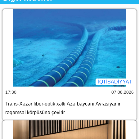
İQTİSADİYYAT
17:30
07.08.2026
Trans-Xəzər fiber-optik xətti Azərbaycanı Avrasiyanın
rəqəmsal körpüsünə çevirir