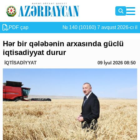
PDF çap
№ 140 (10160) 7 avqust 2026-cı il
Hər bir qələbənin arxasında güclü
iqtisadiyyat durur
İQTİSADİYYAT
09 İyul 2026 08:50