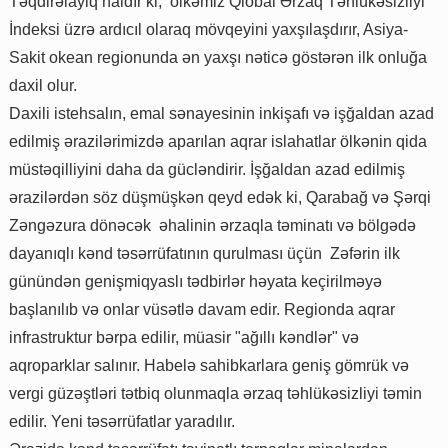
Təqdirəlayiq haldır ki, ölkəmiz Qlobal Ərzaq Təhlükəsizliyi
İndeksi üzrə ardıcıl olaraq mövqeyini yaxşılaşdırır, Asiya-
Sakit okean regionunda ən yaxşı nəticə göstərən ilk onluğa
daxil olur.
Daxili istehsalın, emal sənayesinin inkişafı və işğaldan azad
edilmiş ərazilərimizdə aparılan aqrar islahatlar ölkənin qida
müstəqilliyini daha da gücləndirir. İşğaldan azad edilmiş
ərazilərdən söz düşmüşkən qeyd edək ki, Qarabağ və Şərqi
Zəngəzura dönəcək əhalinin ərzaqla təminatı və bölgədə
dayanıqlı kənd təsərrüfatının qurulması üçün Zəfərin ilk
günündən genişmiqyaslı tədbirlər həyata keçirilməyə
başlanılıb və onlar vüsətlə davam edir. Regionda aqrar
infrastruktur bərpa edilir, müasir "ağıllı kəndlər" və
aqroparklar salınır. Habelə sahibkarlara geniş gömrük və
vergi güzəştləri tətbiq olunmaqla ərzaq təhlükəsizliyi təmin
edilir. Yeni təsərrüfatlar yaradılır.