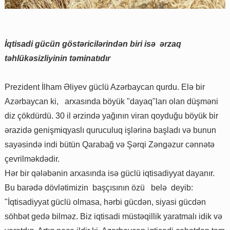
İqtisadi gücün göstəricilərindən biri isə ərzaq
təhlükəsizliyinin təminatıdır
Prezident İlham Əliyev güclü Azərbaycan qurdu. Elə bir
Azərbaycan ki, arxasında böyük "dayaq"ları olan düşməni
diz çökdürdü. 30 il ərzində yağının viran qoyduğu böyük bir
ərazidə genişmiqyaslı quruculuq işlərinə başladı və bunun
sayəsində indi bütün Qarabağ və Şərqi Zəngəzur cənnətə
çevrilməkdədir.
Hər bir qələbənin arxasında isə güclü iqtisadiyyat dayanır.
Bu barədə dövlətimizin başçısının özü belə deyib:
"İqtisadiyyat güclü olmasa, hərbi gücdən, siyasi gücdən
söhbət gedə bilməz. Biz iqtisadi müstəqillik yaratmalı idik və