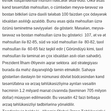
etmək istiqamətində mühüm nəticələr əldə edib. Ölkə əsas
kənd təsərrüfatı məhsulları, o cümlədən meyvə-tərəvəz və
bostan bitkiləri üzrə daxili tələbatı 100 faizdən çox ödəyərək
idxaldan asılılığı azaldıb. Bunu əsas qida məhsulları üzrə
özünü təminetmə səviyyələri də göstərir. Məsələn, meyvə-
tərəvəz və bostan məhsulları üzrə bu göstərici 107, ət və ət
məhsulları ilə 82-85, süd və süd məhsulları ilə 80-82, taxıl
məhsulları ilə 60-65 faiz təşkil edir ( Göründüyü kimi, taxıl
məhsulları ilə təminat ən çox idxaldan asılı olan sahədir).
Prezident İlham Əliyevin aqrar sektora aid strategiyası
burada da məhz dayanıqlılığı təmin etməkdir. Sahəyə
göstərilən dəstəyin bir nümunəsi dövlət büdcəsindən kənd
təsərrüfatına və ərzaq təhlükəsizliyinə ayrılan vəsaitin
həcminin 1.2 milyard manat civarında (təxminən 705 milyon
dollar) müəyyən edilməsidir. Bu vəsaitin 42 faizi birbaşa
ərzaq təhlükəsizliyi tədbirlərinə yönəldilir.