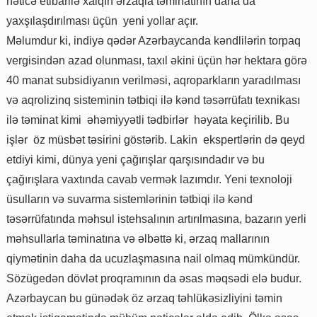
nəticə etibarilə xalqın ərzaqla təminatının daha da
yaxşılaşdırılması üçün yeni yollar açır.
Məlumdur ki, indiyə qədər Azərbaycanda kəndlilərin torpaq
vergisindən azad olunması, taxıl əkini üçün hər hektara görə
40 manat subsidiyanın verilməsi, aqroparkların yaradılması
və aqrolizinq sisteminin tətbiqi ilə kənd təsərrüfatı texnikası
ilə təminat kimi əhəmiyyətli tədbirlər həyata keçirilib. Bu
işlər öz müsbət təsirini göstərib. Lakin ekspertlərin də qeyd
etdiyi kimi, dünya yeni çağırışlar qarşısındadır və bu
çağırışlara vaxtında cavab vermək lazımdır. Yeni texnoloji
üsulların və suvarma sistemlərinin tətbiqi ilə kənd
təsərrüfatında məhsul istehsalının artırılmasına, bazarın yerli
məhsullarla təminatına və əlbəttə ki, ərzaq mallarının
qiymətinin daha da ucuzlaşmasına nail olmaq mümkündür.
Sözügedən dövlət proqramının da əsas məqsədi elə budur.
Azərbaycan bu günədək öz ərzaq təhlükəsizliyini təmin