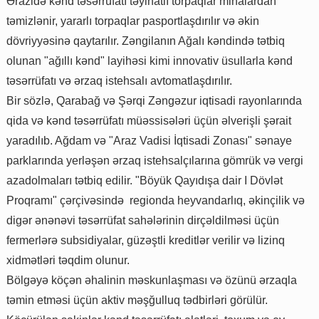
Ərazidə kənd təsərrüfatı təyinatlı torpaqlar minalardan
təmizlənir, yararlı torpaqlar pasportlaşdırılır və əkin
dövriyyəsinə qaytarılır. Zəngilanın Ağalı kəndində tətbiq
olunan "ağıllı kənd" layihəsi kimi innovativ üsullarla kənd
təsərrüfatı və ərzaq istehsalı avtomatlaşdırılır.
Bir sözlə, Qarabağ və Şərqi Zəngəzur iqtisadi rayonlarında
qida və kənd təsərrüfatı müəssisələri üçün əlverişli şərait
yaradılıb. Ağdam və "Araz Vadisi İqtisadi Zonası" sənaye
parklarında yerləşən ərzaq istehsalçılarına gömrük və vergi
azadolmaları tətbiq edilir. "Böyük Qayıdışa dair I Dövlət
Proqramı" çərçivəsində regionda heyvandarlıq, əkinçilik və
digər ənənəvi təsərrüfat sahələrinin dirçəldilməsi üçün
fermerlərə subsidiyalar, güzəştli kreditlər verilir və lizinq
xidmətləri təqdim olunur.
Bölgəyə köçən əhalinin məskunlaşması və özünü ərzaqla
təmin etməsi üçün aktiv məşğulluq tədbirləri görülür.