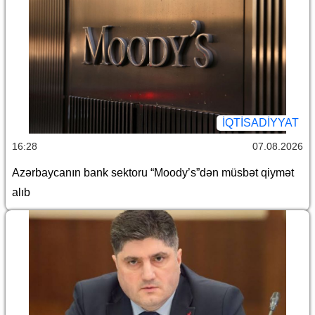
İQTİSADİYYAT
16:28
07.08.2026
Azərbaycanın bank sektoru “Moody’s”dən müsbət qiymət
alıb