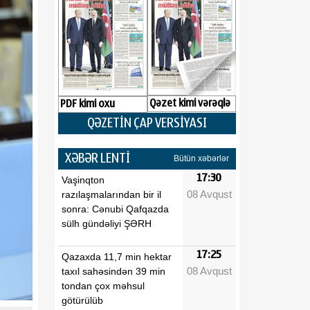
Qəzet kimi vərəqlə
PDF kimi oxu
QƏZETİN ÇAP VERSİYASI
XƏBƏR LENTİ
Bütün xəbərlər
17:30
Vaşinqton
08 Avqust
razılaşmalarından bir il
sonra: Cənubi Qafqazda
sülh gündəliyi ŞƏRH
17:25
Qazaxda 11,7 min hektar
08 Avqust
taxıl sahəsindən 39 min
tondan çox məhsul
götürülüb