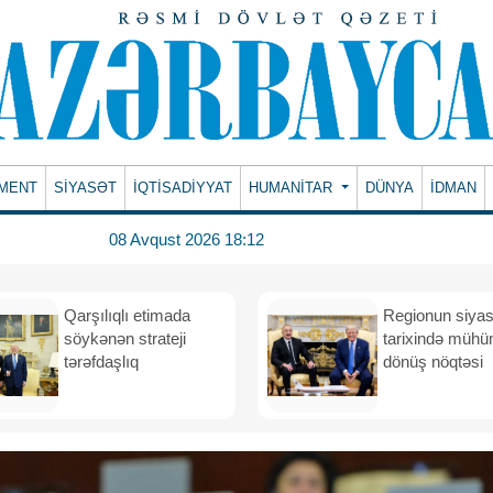
MENT
SİYASƏT
İQTİSADİYYAT
HUMANITAR
DÜNYA
İDMAN
08 Avqust 2026 18:12
Qarşılıqlı etimada
Regionun siyas
söykənən strateji
tarixində müh
tərəfdaşlıq
dönüş nöqtəsi