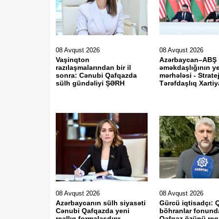
08 Avqust 2026
08 Avqust 2026
Vaşinqton
Azərbaycan–ABŞ
razılaşmalarından bir il
əməkdaşlığının y
sonra: Cənubi Qafqazda
mərhələsi - Stratej
sülh gündəliyi ŞƏRH
Tərəfdaşlıq Xarti
08 Avqust 2026
08 Avqust 2026
Azərbaycanın sülh siyasəti
Gürcü iqtisadçı: 
Cənubi Qafqazda yeni
böhranlar fonund
reallıq formalaşdırır
Qafqaz özünü reg