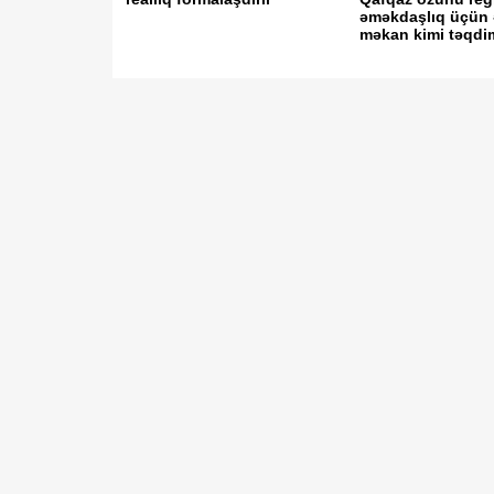
əməkdaşlıq üçün ə
məkan kimi təqdim