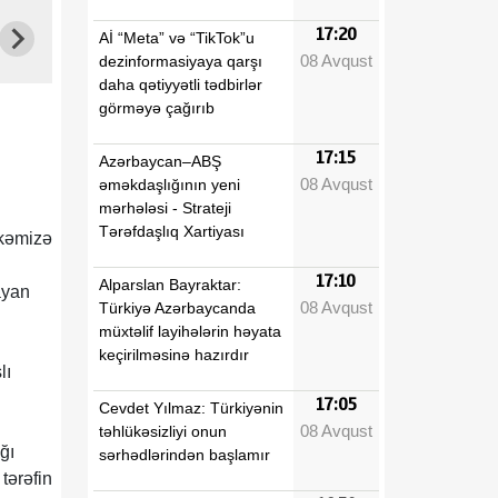
17:20
Aİ “Meta” və “TikTok”u
08 Avqust
dezinformasiyaya qarşı
daha qətiyyətli tədbirlər
görməyə çağırıb
17:15
Azərbaycan–ABŞ
08 Avqust
əməkdaşlığının yeni
mərhələsi - Strateji
Tərəfdaşlıq Xartiyası
lkəmizə
17:10
Alparslan Bayraktar:
ayan
08 Avqust
Türkiyə Azərbaycanda
müxtəlif layihələrin həyata
keçirilməsinə hazırdır
lı
17:05
Cevdet Yılmaz: Türkiyənin
08 Avqust
təhlükəsizliyi onun
ğı
sərhədlərindən başlamır
tərəfin