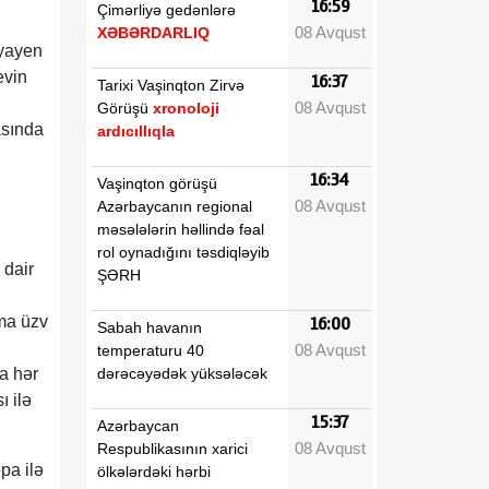
16:59
Çimərliyə gedənlərə
08 Avqust
XƏBƏRDARLIQ
Lyayen
evin
16:37
Tarixi Vaşinqton Zirvə
08 Avqust
Görüşü
xronoloji
asında
ardıcıllıqla
16:34
Vaşinqton görüşü
08 Avqust
Azərbaycanın regional
məsələlərin həllində fəal
rol oynadığını təsdiqləyib
 dair
ŞƏRH
ma üzv
16:00
Sabah havanın
08 Avqust
temperaturu 40
dərəcəyədək yüksələcək
a hər
ı ilə
15:37
Azərbaycan
08 Avqust
Respublikasının xarici
pa ilə
ölkələrdəki hərbi