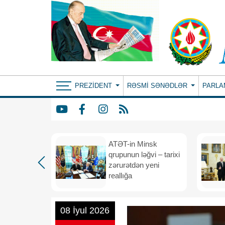
PREZIDENT
RƏSMI SƏNƏDLƏR
PARLA
ın yeni
ATƏT-in Minsk
anış
qrupunun ləğvi – tarixi
dafiə
zərurətdən yeni
asından
reallığa
rlığa
08 İyul 2026