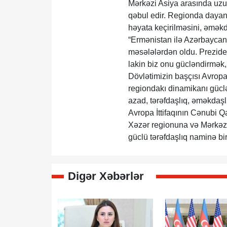
Mərkəzi Asiya arasında uzun
qəbul edir. Regionda dayanıq
həyata keçirilməsini, əməkda
“Ermənistan ilə Azərbaycan 
məsələlərdən oldu. Prezident
lakin biz onu gücləndirmək
Dövlətimizin başçısı Avropa
regiondakı dinamikanı gücl
azad, tərəfdaşlıq, əməkdaş
Avropa İttifaqının Cənubi Q
Xəzər regionuna və Mərkəz
güclü tərəfdaşlıq naminə bir
Digər Xəbərlər