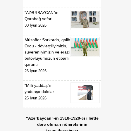
“AZƏRBAYCAN”ın
Qarabağ səfəri
30 İyun 2026
Müzəffər Sərkərdə, qalib
Ordu - dövlətçiliyimizin,
suverenliyimizin və ərazi
bütövlüyümüzün etibarlı
qarantı
26 İyun 2026
“Milli yaddaş"ın
yaddaşındakılar
25 İyun 2026
"Azərbaycan"-ın 1918-1920-ci illərdə
dərc olunan nömrələrinin
transliterasiyası