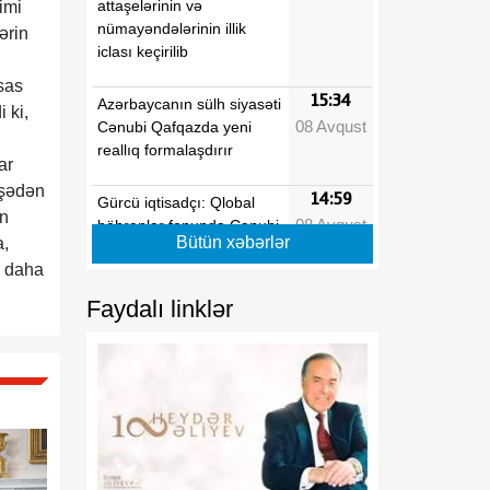
attaşelərinin və
imi
nümayəndələrinin illik
ərin
iclası keçirilib
sas
15:34
Azərbaycanın sülh siyasəti
 ki,
08 Avqust
Cənubi Qafqazda yeni
reallıq formalaşdırır
ar
işədən
14:59
Gürcü iqtisadçı: Qlobal
en
08 Avqust
böhranlar fonunda Cənubi
Bütün xəbərlər
a,
Qafqaz özünü regional
n daha
əməkdaşlıq üçün əlverişli
məkan kimi təqdim edir
Faydalı linklər
14:09
Tarixi Vaşinqton görüşü
08 Avqust
nələri dəyişdi?
13:42
Rusiya regionlarına PUA
08 Avqust
hücumları nəticəsində
yeddi nəfər xəsarət alıb