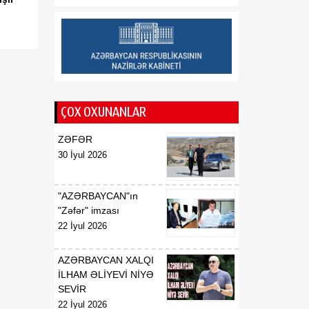
münasibətlərin tarixi
dönüş nöqtəsidir
12:02
Deputat: Vaşinqton
08 Avqust
razılaşmaları Cənubi
Qafqazın dinc gələcəyi
üçün mühüm platforma
rolunu oynayır
ÇOX OXUNANLAR
ZƏFƏR
30 İyul 2026
"AZƏRBAYCAN"ın
"Zəfər" imzası
22 İyul 2026
AZƏRBAYCAN XALQI
İLHAM ƏLİYEVİ NİYƏ
SEVİR
22 İyul 2026