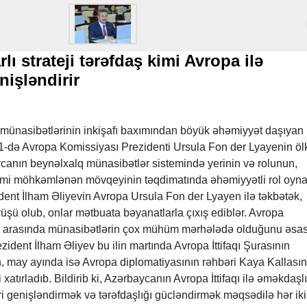
lı strateji tərəfdaş kimi Avropa ilə
nişləndirir
 münasibətlərinin inkişafı baxımından böyük əhəmiyyət daşıyan
n 1-də Avropa Komissiyası Prezidenti Ursula Fon der Lyayenin ö
ycanın beynəlxalq münasibətlər sistemində yerinin və rolunun,
 kimi möhkəmlənən mövqeyinin təqdimatında əhəmiyyətli rol oyn
dent İlham Əliyevin Avropa Ursula Fon der Lyayen ilə təkbətək,
üşü olub, onlar mətbuata bəyanatlarla çıxış ediblər. Avropa
n arasında münasibətlərin çox mühüm mərhələdə olduğunu əsas
zident İlham Əliyev bu ilin martında Avropa İttifaqı Şurasının
, may ayında isə Avropa diplomatiyasının rəhbəri Kaya Kallasın
xatırladıb. Bildirib ki, Azərbaycanın Avropa İttifaqı ilə əməkdaşlı
əri genişləndirmək və tərəfdaşlığı gücləndirmək məqsədilə hər iki 