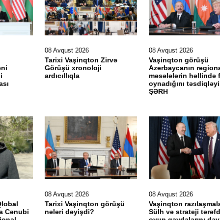
08 Avqust 2026
08 Avqust 2026
Tarixi Vaşinqton Zirvə
Vaşinqton görüşü
eni
Görüşü xronoloji
Azərbaycanın region
i
ardıcıllıqla
məsələlərin həllində f
yası
oynadığını təsdiqləy
ŞƏRH
08 Avqust 2026
08 Avqust 2026
Qlobal
Tarixi Vaşinqton görüşü
Vaşinqton razılaşmala
a Cənubi
nələri dəyişdi?
Sülh və strateji tərəf
ional
oyun qaydalarını dəyi