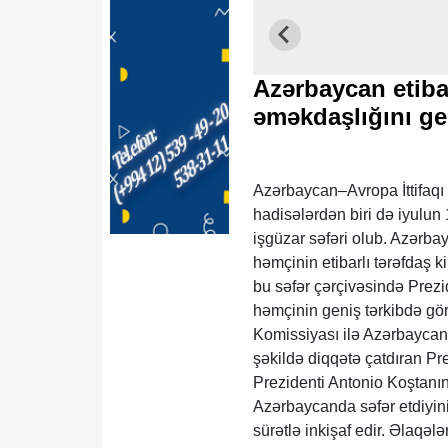
Azərbaycan etibar
əməkdaşlığını ge
Azərbaycan–Avropa İttifaqı
hadisələrdən biri də iyulu
işgüzar səfəri olub. Azərba
həmçinin etibarlı tərəfdaş
bu səfər çərçivəsində Prezi
həmçinin geniş tərkibdə gör
Komissiyası ilə Azərbayca
şəkildə diqqətə çatdıran Pre
Prezidenti Antonio Koştanın
Azərbaycanda səfər etdiyini 
sürətlə inkişaf edir. Əlaqəl