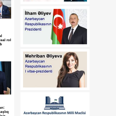
13:37
Vaşinqton razılaşmaları:
08 Avqust
Sülh və strateji tərəfdaşlıq
oyun qaydalarını dəyişir
13:32
Valeri Çeçelaşvili:
08 Avqust
al
Vaşinqton Sammiti Cənubi
əal rol
Qafqazda sülh üçün
ib
möhkəm təməl yaratdı
13:19
Vaşinqton görüşləri
08 Avqust
Azərbaycanın zəfər
diplomatiyasında yeni
mərhələ oldu
13:03
Prezidentin Mətbuat
08 Avqust
Xidmətinin məlumatı
12:47
Vaşinqton görüşü sülh
rı:
08 Avqust
prosesinin və ABŞ ilə
daşlıq
şir