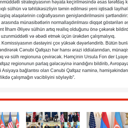
müddətli strategiyasının həyata keçirilməsində əsas tərəfdaş k
lı sülhün və təhlükəsizliyin təmin edilməsi yeni iqtisadi layihəl
şlıq əlaqələrinin coğrafiyasının genişləndirilməsini şərtləndirir:
arasında münasibətlərin normallaşdırılması diqqət göstərilən ə
 İlham Əliyev sülhün artıq reallıq olduğunu önə çəkərək bildirdi
, uzunmüddətli və əbədi etmək üçün ürəkdən çalışmalıyıq.
 Komissiyasının dəstəyini çox yüksək dəyərləndirib. Bütün bunl
əndirərək Cənubi Qafqazı hər hansı ərazi iddialarından, münaq
lıq və sülh regionuna çevirəcək. Həmçinin Ursula Fon der Lyay
afqaz regionunun parlaq gələcəyinə inandığını bildirib, Avropay
i Asiyaya bağlantısı olan Cənubi Qafqaz naminə, həmişəkində
likdə çalışmağın vacibliyini söyləyib”.