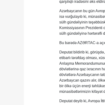
qarşılıqlı iradəsini əks e
Azərbaycanın bu gün Avropa 
isə vurğulayıb ki, münasibə
sülh gündəliyinin təşəbbüsk
Komissiyasının Prezidenti o
sülh gündəliyinə hərtərəfli 
Bu barədə AZƏRTAC-a açıql
Deputat bildirib ki, görüşd
etibarlı tərəfdaş olması, xü
Anlaşma Memorandumunun i
dövlətlərinə qaz ixracının
dövlətlərə Azərbaycanın təbi
Azərbaycan qazını alır, ölk
bir ölkə üçün enerji təhlükə
münasibətlərimizin kifayət d
Deputat deyib ki, Avropa İtt