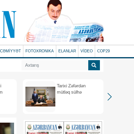
CƏMİYYƏT
FOTOXRONIKA
ELANLAR
VİDEO
COP29
i
Tarixi Zəfərdən
üm
mütləq sülhə