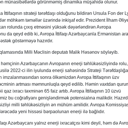
tdirən münasibətlərdə görünməmiş dinamika müşahidə olunur.
İttifaqının strateji tərəfdaşı olduğunu bildirən Ursula Fon der 
tlər möhkəm təməllər üzərində inkişaf edir. Prezident İlham Əliy
arı rolunda çıxış etməsini yüksək dəyərləndirən Avropa
nu da qeyd edib ki, Avropa İttifaqı Azərbaycanla Ermənistan ar
dəstək göstərməyə hazırdır.
amasında Milli Məclisin deputatı Malik Həsənov söyləyib.
ə, həmçinin Azərbaycanın Avropanın enerji təhlükəsizliyində rolu,
susilə 2022-ci ilin iyulunda enerji sahəsində Strateji Tərəfdaşlığa
mzalanmasından sonra ölkəmizdən Avropa İttifaqının üzv
 həcminin artması məmnunluqla qeyd edilib. Həmin vaxtdan quru
i qaz ixracı təxminən 65 faiz artıb. Avropa İttifaqının 10 üzvü
əmiz bu coğrafiyanı genişləndirmək potensialına malikdir. Hazırd
sizliyi milli təhlükəsizliyin ən mühüm amilidir. Avropa Komissiyas
ərəcədə yeni hissəsi bərpaolunan enerji ilə bağlıdır.
ifaqı Azərbaycanı yalnız enerji ixracatçısı kimi deyil, həm də Avro