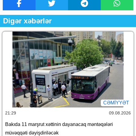
Digər xəbərlər
CƏMİYYƏT
21:29
09.08.2026
Bakıda 11 marşrut xəttinin dayanacaq məntəqələri
müvəqqəti dəyişdiriləcək