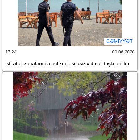
CƏMİYYƏT
17:24
09.08.2026
İstirahət zonalarında polisin fasiləsiz xidməti təşkil edilib