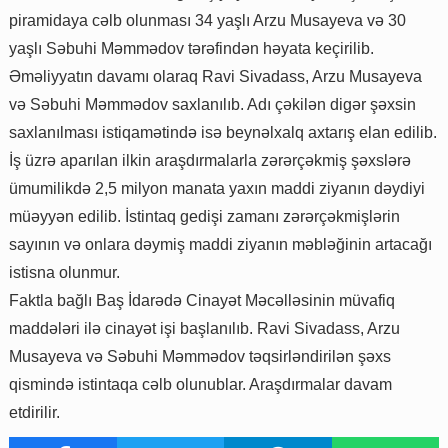
piramidaya cəlb olunması 34 yaşlı Arzu Musayeva və 30
yaşlı Səbuhi Məmmədov tərəfindən həyata keçirilib.
Əməliyyatın davamı olaraq Ravi Sivadass, Arzu Musayeva
və Səbuhi Məmmədov saxlanılıb. Adı çəkilən digər şəxsin
saxlanılması istiqamətində isə beynəlxalq axtarış elan edilib.
İş üzrə aparılan ilkin araşdırmalarla zərərçəkmiş şəxslərə
ümumilikdə 2,5 milyon manata yaxın maddi ziyanın dəydiyi
müəyyən edilib. İstintaq gedişi zamanı zərərçəkmişlərin
sayının və onlara dəymiş maddi ziyanın məbləğinin artacağı
istisna olunmur.
Faktla bağlı Baş İdarədə Cinayət Məcəlləsinin müvafiq
maddələri ilə cinayət işi başlanılıb. Ravi Sivadass, Arzu
Musayeva və Səbuhi Məmmədov təqsirləndirilən şəxs
qismində istintaqa cəlb olunublar. Araşdırmalar davam
etdirilir.