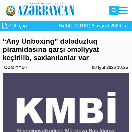
PDF çap
№ 141 (10161) 8 avqust 2026-cı il
“Any Unboxing” dələduzluq
piramidasına qarşı əməliyyat
keçirilib, saxlanılanlar var
CƏMİYYƏT
08 İyul 2026 18:25