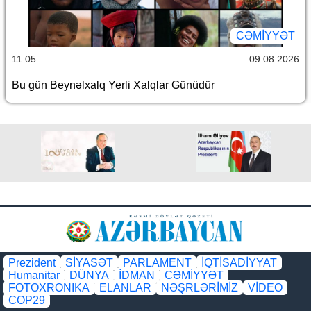
CƏMİYYƏT
11:05
09.08.2026
Bu gün Beynəlxalq Yerli Xalqlar Günüdür
Prezident
SİYASƏT
PARLAMENT
İQTİSADİYYAT
Humanitar
DÜNYA
İDMAN
CƏMİYYƏT
FOTOXRONIKA
ELANLAR
NƏŞRLƏRİMİZ
VİDEO
COP29