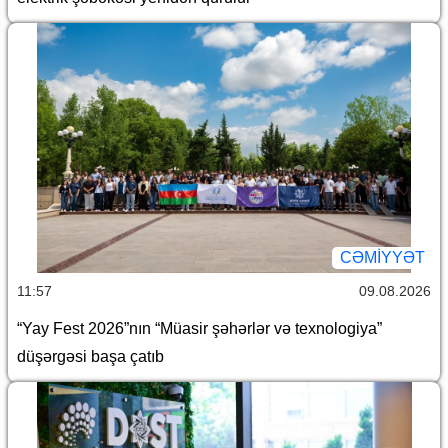
CƏMİYYƏT
11:57
09.08.2026
“Yay Fest 2026”nın “Müasir şəhərlər və texnologiya”
düşərgəsi başa çatıb