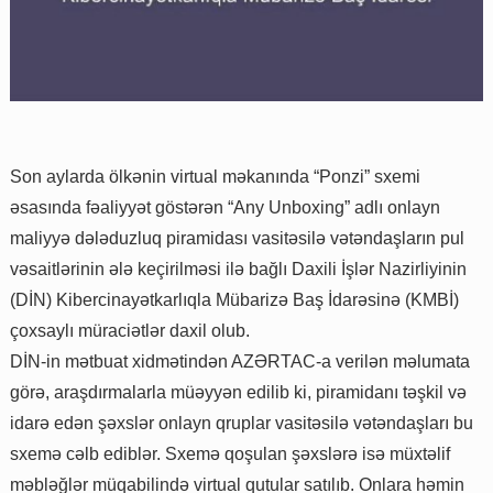
Son aylarda ölkənin virtual məkanında “Ponzi” sxemi
əsasında fəaliyyət göstərən “Any Unboxing” adlı onlayn
maliyyə dələduzluq piramidası vasitəsilə vətəndaşların pul
vəsaitlərinin ələ keçirilməsi ilə bağlı Daxili İşlər Nazirliyinin
(DİN) Kibercinayətkarlıqla Mübarizə Baş İdarəsinə (KMBİ)
çoxsaylı müraciətlər daxil olub.
DİN-in mətbuat xidmətindən AZƏRTAC-a verilən məlumata
görə, araşdırmalarla müəyyən edilib ki, piramidanı təşkil və
idarə edən şəxslər onlayn qruplar vasitəsilə vətəndaşları bu
sxemə cəlb ediblər. Sxemə qoşulan şəxslərə isə müxtəlif
məbləğlər müqabilində virtual qutular satılıb. Onlara həmin