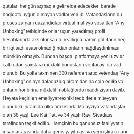
qutuları hər gün açmaqla gəlir əldə edəcəkləri barədə
həqiqətə uyğun olmayan vədlər verilib. Vətəndaşların bu
proses zamanı qazandıqları virtual maliyyə vəsaitləri “Any
Unboxing” tətbiqində onlar üçün yaradılmış profil
hesablarında əks olunsa da, reallıqda həmin gəlirlərin heç
bir iqtisadi əsası olmadığından onların nağdlaşdırılması
mümkün olmayıb. Bundan başqa, platformaya yeni üzvlər
cəlb edən şəxslərə müxtəlif bonusların veriləcəyi də vəd
olunub. Bu yolla təxminən 300 nəfərdən artıq vətəndaş “Any
Unboxing” onlayn dələduzluq piramidasına cəlb edilib və
onların hər birinə müxtəlif məbləğlərdə maddi ziyan dəyib.
Həyata keçirilən əməliyyat-texniki tədbirlərlə müəyyən
olunub ki, piramida ölkə ərazisində Malayziya vətəndaşları
olan 38 yaşlı Lee Kai Fatt və 34 yaşlı Ravi Sivadass
tərəfindən təşkil edilib. Həmçinin bu qanunsuz fəaliyyətin
insanlar arasında daha geniş yayılması və yeni iştirakçıların