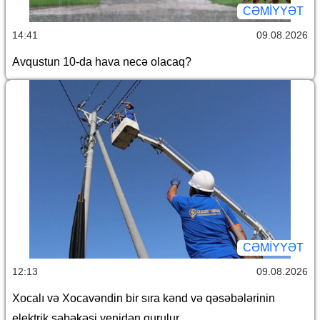
CƏMİYYƏT
14:41
09.08.2026
Avqustun 10-da hava necə olacaq?
CƏMİYYƏT
12:13
09.08.2026
Xocalı və Xocavəndin bir sıra kənd və qəsəbələrinin
elektrik şəbəkəsi yenidən qurulur