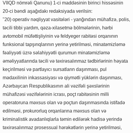
VIIQD nömrəli Qanunu) 1-ci maddəsinin birinci hissəsinin
20-ci bəndi aşağıdakı redaksiyada verilsin:
"20) operativ nəqliyyat vasitələri - yanğından mühafizə, polis,
təcili tibbi yardım, qəza-xilasetmə bölmələrinin, hərbi
avtomobil müfəttişliyinin və feldyeger rabitəsi orqanının
funksional tapşırıqlarının yerinə yetirilməsi, minatəmizləmə
fəaliyyəti üzrə səlahiyyətli qurumun minatəmizləmə
əməliyyatlarında təcili və təxirəsalınmaz tədbirlərinin həyata
keçirilməsi və partlayıcı sursatların daşınması, pul
mədaxilinin inkassasiyası və qiymətli yüklərin daşınması,
Azərbaycan Respublikasının ali vəzifəli şəxslərinin
mühafizəsi vəzifələrinin icrası, poçt rabitəsinin milli
operatoruna məxsus olan və poçtun daşınmasında istifadə
edilməsi, prokurorluq orqanlarına məxsus olan və
kriminalistik avadanlıqlarla təmin edilərək hadisə yerində
təxirəsalınmaz prosessual hərəkətlərin yerinə yetirilməsi,