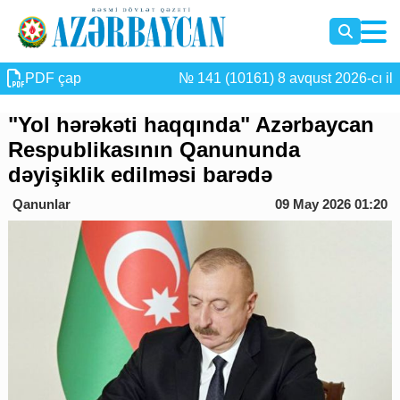
PDF çap
№ 141 (10161) 8 avqust 2026-cı il
"Yol hərəkəti haqqında" Azərbaycan
Respublikasının Qanununda
dəyişiklik edilməsi barədə
Qanunlar
09 May 2026 01:20