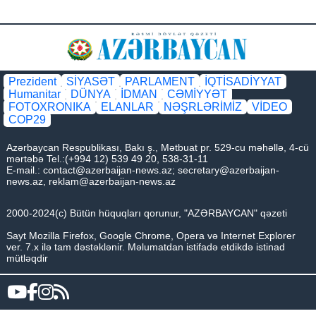
Prezident
SİYASƏT
PARLAMENT
İQTİSADİYYAT
Humanitar
DÜNYA
İDMAN
CƏMİYYƏT
FOTOXRONIKA
ELANLAR
NƏŞRLƏRİMİZ
VİDEO
COP29
Azərbaycan Respublikası, Bakı ş., Mətbuat pr. 529-cu məhəllə, 4-cü
mərtəbə Tel.:(+994 12) 539 49 20, 538-31-11
E-mail.:
contact@azerbaijan-news.az
;
secretary@azerbaijan-
news.az
,
reklam@azerbaijan-news.az
2000-2024(c) Bütün hüquqları qorunur, "AZƏRBAYCAN" qəzeti
Sayt Mozilla Firefox, Google Chrome, Opera və Internet Explorer
ver. 7.x ilə tam dəstəklənir. Məlumatdan istifadə etdikdə istinad
mütləqdir