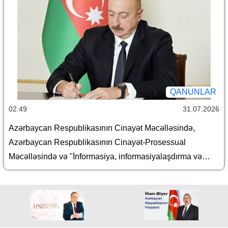
dövriyyəsi məhdudlaşdırılmış) əşyaların siyahısı
haqqında”, “Avtomobil nəqliyyatı haqqında” və “Aviasiya
haqqında” Azərbaycan Respublikasının qanunlarında
dəyişiklik edilməsi barədə
QANUNLAR
02:49
31.07.2026
Azərbaycan Respublikasının Cinayət Məcəlləsində,
Azərbaycan Respublikasının Cinayət-Prosessual
Məcəlləsində və "İnformasiya, informasiyalaşdırma və
informasiyanın mühafizəsi haqqında" Azərbaycan
Respublikasının Qanununda dəyişiklik edilməsi barədə