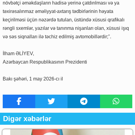
növbətçi əməkdaşların hadisə yerinə çatdırılması və ya
təxirəsalınmaz əməliyyat-axtarış tədbirlərinin həyata
keçirilməsi üçün nəzərdə tutulan, üstündə xüsusi qrafikalı
rəngli sxemlər, yazılar və tanınma nişanları olan, xüsusi işıq
və səs siqnalları ilə təchiz edilmiş avtomobillərdir;".
İlham ƏLİYEV,
Azərbaycan Respublikasının Prezidenti
Bakı şəhəri, 1 may 2026-cı il
Digər xəbərlər