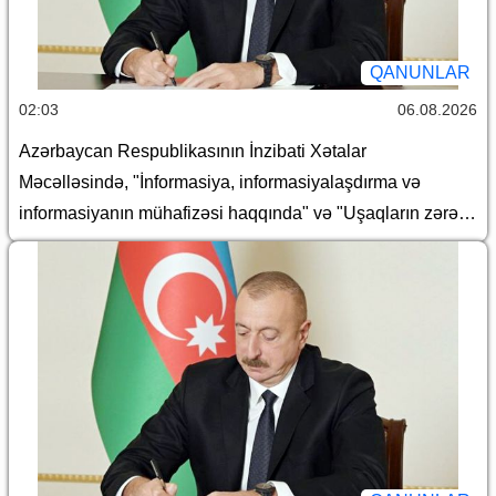
QANUNLAR
02:03
06.08.2026
Azərbaycan Respublikasının İnzibati Xətalar
Məcəlləsində, "İnformasiya, informasiyalaşdırma və
informasiyanın mühafizəsi haqqında" və "Uşaqların zərərli
informasiyadan qorunması haqqında" Azərbaycan
Respublikasının qanunlarında dəyişiklik edilməsi barədə