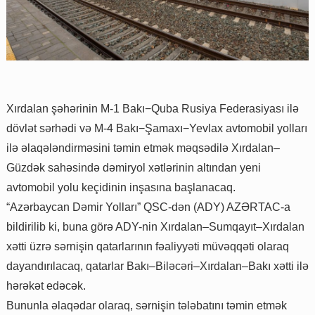
Xırdalan şəhərinin M-1 Bakı−Quba Rusiya Federasiyası ilə
dövlət sərhədi və M-4 Bakı−Şamaxı−Yevlax avtomobil yolları
ilə əlaqələndirməsini təmin etmək məqsədilə Xırdalan–
Güzdək sahəsində dəmiryol xətlərinin altından yeni
avtomobil yolu keçidinin inşasına başlanacaq.
“Azərbaycan Dəmir Yolları” QSC-dən (ADY) AZƏRTAC-a
bildirilib ki, buna görə ADY-nin Xırdalan–Sumqayıt–Xırdalan
xətti üzrə sərnişin qatarlarının fəaliyyəti müvəqqəti olaraq
dayandırılacaq, qatarlar Bakı–Biləcəri–Xırdalan–Bakı xətti ilə
hərəkət edəcək.
Bununla əlaqədar olaraq, sərnişin tələbatını təmin etmək