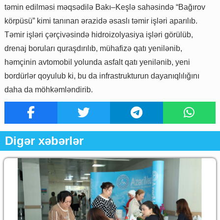
təmin edilməsi məqsədilə Bakı–Keşlə sahəsində “Bağırov
körpüsü” kimi tanınan ərazidə əsaslı təmir işləri aparılıb.
Təmir işləri çərçivəsində hidroizolyasiya işləri görülüb,
drenaj boruları quraşdırılıb, mühafizə qatı yenilənib,
həmçinin avtomobil yolunda asfalt qatı yenilənib, yeni
bordürlər qoyulub ki, bu da infrastrukturun dayanıqlılığını
daha da möhkəmləndirib.
Digər xəbərlər