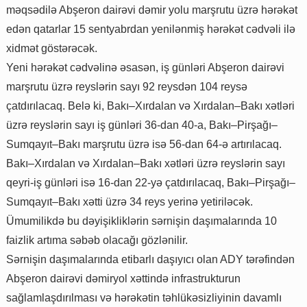
məqsədilə Abşeron dairəvi dəmir yolu marşrutu üzrə hərəkət
edən qatarlar 15 sentyabrdan yenilənmiş hərəkət cədvəli ilə
xidmət göstərəcək.
Yeni hərəkət cədvəlinə əsasən, iş günləri Abşeron dairəvi
marşrutu üzrə reyslərin sayı 92 reysdən 104 reysə
çatdırılacaq. Belə ki, Bakı–Xırdalan və Xırdalan–Bakı xətləri
üzrə reyslərin sayı iş günləri 36-dan 40-a, Bakı–Pirşağı–
Sumqayıt–Bakı marşrutu üzrə isə 56-dan 64-ə artırılacaq.
Bakı–Xırdalan və Xırdalan–Bakı xətləri üzrə reyslərin sayı
qeyri-iş günləri isə 16-dan 22-yə çatdırılacaq, Bakı–Pirşağı–
Sumqayıt–Bakı xətti üzrə 34 reys yerinə yetiriləcək.
Ümumilikdə bu dəyişikliklərin sərnişin daşımalarında 10
faizlik artıma səbəb olacağı gözlənilir.
Sərnişin daşımalarında etibarlı daşıyıcı olan ADY tərəfindən
Abşeron dairəvi dəmiryol xəttində infrastrukturun
sağlamlaşdırılması və hərəkətin təhlükəsizliyinin davamlı