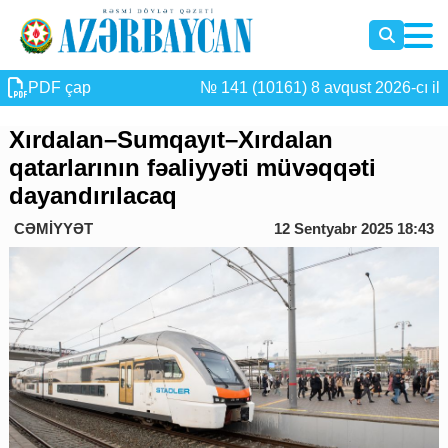
PDF çap
№ 141 (10161) 8 avqust 2026-cı il
Xırdalan–Sumqayıt–Xırdalan
qatarlarının fəaliyyəti müvəqqəti
dayandırılacaq
CƏMİYYƏT
12 Sentyabr 2025 18:43