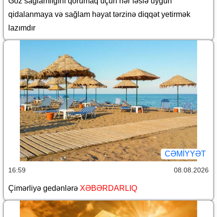
Göz sağlamlığını qorumaq üçün hər fəslə uyğun
qidalanmaya və sağlam həyat tərzinə diqqət yetirmək
lazımdır
CƏMİYYƏT
16:59
08.08.2026
Çimərliyə gedənlərə
XƏBƏRDARLIQ