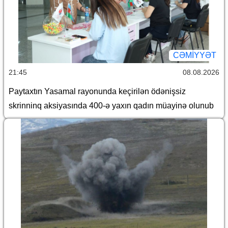
CƏMİYYƏT
21:45
08.08.2026
Paytaxtın Yasamal rayonunda keçirilən ödənişsiz
skrinninq aksiyasında 400-ə yaxın qadın müayinə olunub