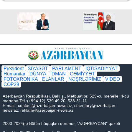
Prezident
SİYASƏT
PARLAMENT
İQTİSADİYYAT
Humanitar
DÜNYA
İDMAN
CƏMİYYƏT
FOTOXRONIKA
ELANLAR
NƏŞRLƏRİMİZ
VİDEO
COP29
Azərbaycan Respublikası, Bakı ş., Mətbuat pr. 529-cu məhəllə, 4-cü
mərtəbə Tel.:(+994 12) 539 49 20, 538-31-11
E-mail.:
contact@azerbaijan-news.az
;
secretary@azerbaijan-
news.az
,
reklam@azerbaijan-news.az
2000-2024(c) Bütün hüquqları qorunur, "AZƏRBAYCAN" qəzeti