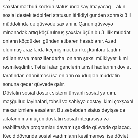
şəxslər məcburi köçkün statusunda sayılmayacaq. Lakin
sosial dəstək tədbirləri statusun itirildiyi gündən sonrakı 3 il
müddətində də qüvvədə saxlanılır. Qanun qüvvəyə
minənədək artıq köçürülmüş şəxslər üçün bu 3 illik müddət
onların köçdükləri gündən etibarən hesablanır. Azad
olunmuş ərazilərdə keçmiş məcburi köçkünlərə təqdim
edilən ev və mənzillər dərhal onların şəxsi mülkiyyəti kimi
rəsmiləşdirilir. Təhsil alan gənclərin təhsil haqlarının dövlət
tərəfindən ödənilməsi isə onların oxuduqları müddətin
sonuna qədər qüvvədə qalır.
Dövlətin sosial dəstək sistemi ünvanlı sosial yardım,
məşğulluq layihələri, təhsil və səhiyyə dəstəyi kimi çoxşaxəli
mexanizmlərə əsaslanır. Bu səbəbdən status dəyişsə də,
ailələrin rifahı üçün dövlətin sosial inteqrasiya və
reabilitasiya proqramları davamlı şəkildə qüvvədə qalacaq.
Keçid dövründə sosial yardımların kəsilməməsi isə dövlət