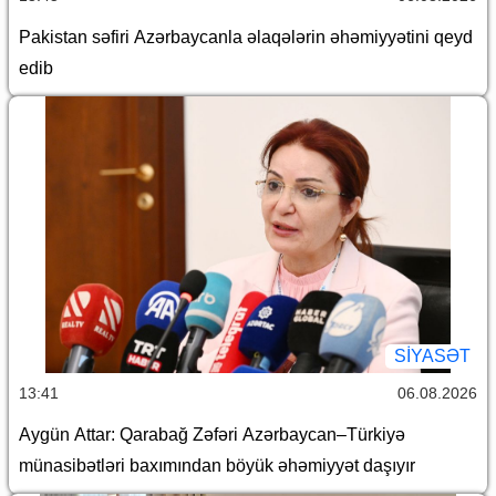
Pakistan səfiri Azərbaycanla əlaqələrin əhəmiyyətini qeyd
edib
SİYASƏT
13:41
06.08.2026
Aygün Attar: Qarabağ Zəfəri Azərbaycan–Türkiyə
münasibətləri baxımından böyük əhəmiyyət daşıyır