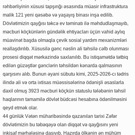
rəhbərliyinin xüsusi tapşırığı əsasında müasir infrastruktura
malik 121 yeni qəsəbə və yaşayış binası inşa edilib.
Dövlətimizin qayğısı təkcə ev təminatı ilə məhdudlaşmayıb,
məcburi köçkünlərin gündəlik ehtiyacları üçün vahid aylıq
müavinət başda olmaqla çevik sosial yardım mexanizmləri
reallaşdırılıb. Xüsusilə gənc nəslin ali təhsilə cəlb olunması
prosesi diqqət mərkəzində saxlanılıb. Bu istiqamətdə tətbiq
edilən güzəştlər gənclərin təhsildən kənarda qalmasının
qarşısını alıb. Bunun əyani sübutu kimi, 2025-2026-cı tədris
ilində ali və orta ixtisas müəssisələrinə ödənişli əsaslarla
daxil olmuş 3923 məcburi köçkün statuslu tələbənin təhsil
haqlarının tamamilə dövlət büdcəsi hesabına ödənilməsini
qeyd etmək olar.
44 günlük Vətən müharibəsində qazanılan tarixi Zəfər
dövlətimizin bu təbəqəyə olan diqqət və qayğısını yeni
inkişaf mərhələsinə daşıyıb. Hazırda ölkənin ən mühüm