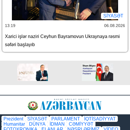
SİYASƏT
13:19
06.08.2026
Xarici işlər naziri Ceyhun Bayramovun Ukraynaya rəsmi
səfəri başlayıb
Prezident
SİYASƏT
PARLAMENT
İQTİSADİYYAT
Humanitar
DÜNYA
İDMAN
CƏMİYYƏT
FOTOXRONIKA
ELANLAR
NƏŞRLƏRİMİZ
VİDEO