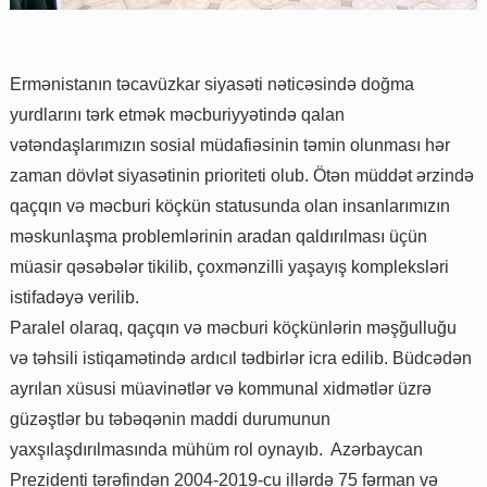
Ermənistanın təcavüzkar siyasəti nəticəsində doğma
yurdlarını tərk etmək məcburiyyətində qalan
vətəndaşlarımızın sosial müdafiəsinin təmin olunması hər
zaman dövlət siyasətinin prioriteti olub. Ötən müddət ərzində
qaçqın və məcburi köçkün statusunda olan insanlarımızın
məskunlaşma problemlərinin aradan qaldırılması üçün
müasir qəsəbələr tikilib, çoxmənzilli yaşayış kompleksləri
istifadəyə verilib.
Paralel olaraq, qaçqın və məcburi köçkünlərin məşğulluğu
və təhsili istiqamətində ardıcıl tədbirlər icra edilib. Büdcədən
ayrılan xüsusi müavinətlər və kommunal xidmətlər üzrə
güzəştlər bu təbəqənin maddi durumunun
yaxşılaşdırılmasında mühüm rol oynayıb. Azərbaycan
Prezidenti tərəfindən 2004-2019-cu illərdə 75 fərman və