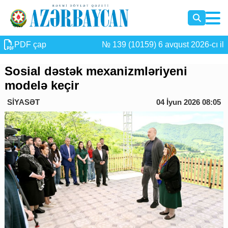
PDF çap
№ 139 (10159) 6 avqust 2026-cı il
Sosial dəstək mexanizmləriyeni
modelə keçir
SİYASƏT
04 İyun 2026 08:05