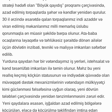
strateji hədəfi olan "Böyük qayıdış" proqramı çərçivəsində,
azad edilmiş torpaqlarda şəhər və kəndlər yenidən qurulur.
30 il ərzində əsarətdə qalan torpaqlarımız indi azaddır və
viran edilmiş məkanlarımız milli memarlıq üslubu
qorunmaqla ən müasir şəkildə bərpa olunur. Ata-baba
ocaqlarına ləyaqətlə və təhlükəsiz şəraitdə dönən ailələr
üçün dövlətin inzibati, texniki və maliyyə imkanları səfərbər
edilib.
Yurduna qayıdan hər bir vətəndaşımız iş yerləri, istehsalat və
kənd təsərrüfatı imkanları ilə təmin olunur. Məhz bu yeni
reallıq keçmiş köçkün statusunun və indiyədək qüvvədə olan
müvəqqəti dəstək mexanizmlərinin vətəndaşın mülkiyyətçi
kimi güclənməsi fəlsəfəsinə uyğun olaraq, yeni dövrün
tələbləri çərçivəsində yenidən tənzimlənməsini zəruri edir.
Yeni qaydalara əsasən, işğaldan azad edilmiş bölgələrə
köçürülən, eləcə də köçürülmə təklifindən imtina edən