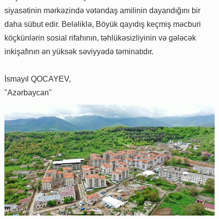
siyasətinin mərkəzində vətəndaş amilinin dayandığını bir
daha sübut edir. Beləliklə, Böyük qayıdış keçmiş məcburi
köçkünlərin sosial rifahının, təhlükəsizliyinin və gələcək
inkişafının ən yüksək səviyyədə təminatıdır.
İsmayıl QOCAYEV,
"Azərbaycan"