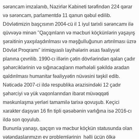
sərəncam imzalanıb, Nazirlər Kabineti tərəfindən 224 qərar
və sərəncam, parlamentdə 11 qanun qəbul edilib.
Dövlətimizin başçısının 2004-cü il 1 iyul tarixli sərəncamı ilə
qüvvəyə minən "Qaçqınların və məcburi köçkünlərin yaşayış
şəraitinin yaxşılaşdırılması və məşğulluğunun artırılması üzrə
Dövlət Proqramı" irimiqyaslı layihələrin əsas fəaliyyət
planına çevrilib. 1990-cı illərin çətin dövrlərindən qalan çadır
şəhərciklərinin və sığınacaqların mərhələli şəkildə aradan
qaldırılması humanitar fəaliyyətin nüvəsini təşkil edib.
Nəticədə 2007-ci ildə respublika ərazisindəki 12 çadır
şəhərciyi və yük vaqonlarından ibarət müvəqqəti
məskunlaşma yerləri tamamilə tarixə qovuşub. Keçici
xarakter daşıyan 16 fin tipli qəsəbənin varlığına isə 2016-cı
ildə son qoyulub.
Bununla yanaşı, qaçqın və məcbur köçkün statusunda olan
vətəndaşlarımızın ev problemlərinin həlli üçün ölkə