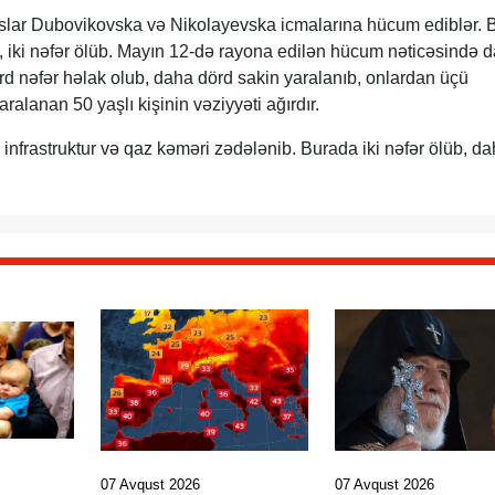
slar Dubovikovska və Nikolayevska icmalarına hücum ediblər. 
, iki nəfər ölüb. Mayın 12-də rayona edilən hücum nəticəsində 
d nəfər həlak olub, daha dörd sakin yaralanıb, onlardan üçü
ralanan 50 yaşlı kişinin vəziyyəti ağırdır.
infrastruktur və qaz kəməri zədələnib. Burada iki nəfər ölüb, d
07 Avqust 2026
07 Avqust 2026