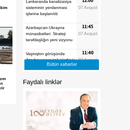
12:00
Lənkəranda kanalizasiya
07 Avqust
sisteminin yenilənməsi
akim
işlərinə başlanılıb
11:45
Azərbaycan-Ukrayna
07 Avqust
münasibətləri: Strateji
tərəfdaşlığın yeni vizyonu
11:40
Vaşinqton görüşündə
07 Avqust
Azərbaycanın irəli sürdüyü
Bütün xəbərlər
prinsipial mövqelər
aktuallığını qorudu
tom
Faydalı linklər
ın
11:35
Alimlər: Qlobal istiləşmə
rir
07 Avqust
düyü məhsuldarlığını
azaldır
11:30
Azərbaycan Avrasiyada
07 Avqust
mühüm nəqliyyat və
logistika qovşaqlarından