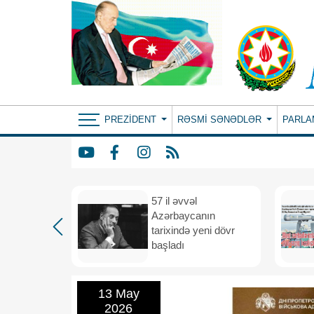
PREZIDENT
RƏSMI SƏNƏDLƏR
PARLA
iya və
57 il əvvəl
 vahid
Azərbaycanın
və
tarixində yeni dövr
i məkana
başladı
13 May
2026