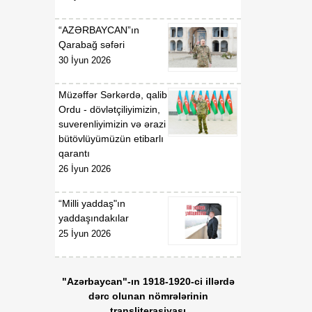
“AZƏRBAYCAN”ın
Qarabağ səfəri
30 İyun 2026
Müzəffər Sərkərdə, qalib
Ordu - dövlətçiliyimizin,
suverenliyimizin və ərazi
bütövlüyümüzün etibarlı
qarantı
26 İyun 2026
“Milli yaddaş"ın
yaddaşındakılar
25 İyun 2026
"Azərbaycan"-ın 1918-1920-ci illərdə
dərc olunan nömrələrinin
transliterasiyası