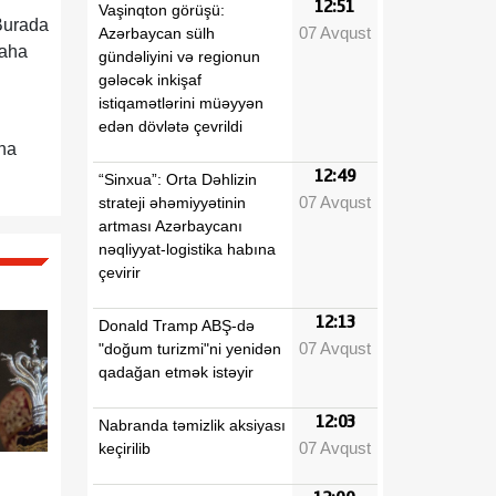
12:51
Vaşinqton görüşü:
Burada
07 Avqust
Azərbaycan sülh
daha
gündəliyini və regionun
gələcək inkişaf
istiqamətlərini müəyyən
edən dövlətə çevrildi
aha
12:49
“Sinxua”: Orta Dəhlizin
07 Avqust
strateji əhəmiyyətinin
artması Azərbaycanı
nəqliyyat-logistika habına
çevirir
12:13
Donald Tramp ABŞ-də
07 Avqust
"doğum turizmi"ni yenidən
qadağan etmək istəyir
12:03
Nabranda təmizlik aksiyası
07 Avqust
keçirilib