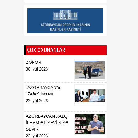
11:08
Bütün ermənilərin
07 Avqust
katolikosu bu gün hakim
qarşısına çıxacaq
ÇOX OXUNANLAR
ZƏFƏR
30 İyul 2026
"AZƏRBAYCAN"ın
"Zəfər" imzası
22 İyul 2026
AZƏRBAYCAN XALQI
İLHAM ƏLİYEVİ NİYƏ
SEVİR
22 İyul 2026