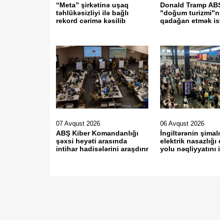
“Meta” şirkətinə uşaq
Donald Tramp AB
təhlükəsizliyi ilə bağlı
"doğum turizmi"n
rekord cərimə kəsilib
qadağan etmək is
07 Avqust 2026
06 Avqust 2026
ABŞ Kiber Komandanlığı
İngiltərənin şimal
şəxsi heyəti arasında
elektrik nasazlığı
intihar hadisələrini araşdırır
yolu nəqliyyatını i