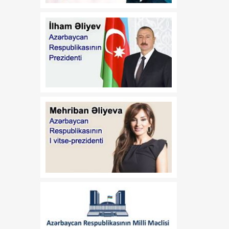
birinə çevrilib
11:25
UEFA Konfrans Liqası:
07 Avqust
"Qarabağ" Polşada Kiyev
"Dinamo"suna məğlub
olub
11:25
Kolleclərə qəbul üzrə
07 Avqust
ixtisas seçimi avqustun 9-
dək davam edəcək
11:20
Dünya birjalarında neft
07 Avqust
bahalaşıb
11:15
Bu gün bəzi ərazilərdə
07 Avqust
elektrik enerjisinin
verilişində fasilələr olacaq
11:10
Avropada istidən 25
07 Avqust
mindən çox insan ölüb