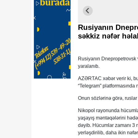
Rusiyanın Dnepro
səkkiz nəfər həla
Rusiyanın Dnepropetrovsk vi
yaralanıb.
AZƏRTAC xəbər verir ki, bu
“Telegram” platformasında 
Onun sözlərinə görə, rusla
Nikopol rayonunda hücumla
yaşayış məntəqələrini hədəf 
dəyib. Hücumlar zamanı 3 nə
yerləşdirilib, daha ikin nəfə