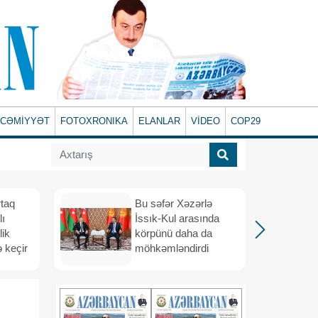
CƏMİYYƏT
FOTOXRONIKA
ELANLAR
VİDEO
COP29
rtaq
Bu səfər Xəzərlə
lı
İssık-Kul arasında
lik
körpünü daha da
 keçir
möhkəmləndirdi