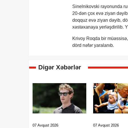
Sinelnikovski rayonunda ru
20-dən çox evə ziyan dəyib
doqquz evə ziyan dəyib, dör
xəstəxanaya yerləşdirilib. Ya
Krivoy Roqda bir müəssisə, 
dörd nəfər yaralanıb.
Digər Xəbərlər
07 Avqust 2026
07 Avqust 2026