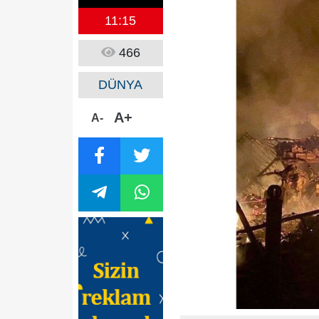
11:15
466
DÜNYA
A+
A-