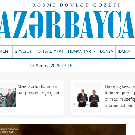
MENT
SİYASƏT
İQTİSADİYYAT
HUMANITAR
DÜNYA
İDMAN
07 Avqust 2026 13:15
Mavi sərhədlərimizin
Bakı-Bişkek: o
ayıq-sayıq keşikçiləri
tarix və qarşılıq
etimad müttəfiq
münasibətlərinə