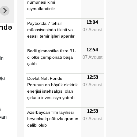
nümunəsi kimi
qiymətləndirilir
13:04
Paytaxtda 7 təhsil
ində
07 Avqust
müəssisəsində tikinti və
əsaslı təmir işləri aparılır
12:54
Bədii gimnastika üzrə 31-
07 Avqust
ci ölkə çempionatı başa
in
çatıb
12:53
nja
Dövlət Neft Fondu
07 Avqust
Perunun ən böyük elektrik
enerjisi istehsalçısı olan
şirkətə investisiya yatırıb
i
12:53
Azərbaycan film layihəsi
iyan
07 Avqust
beynəlxalq nüfuzlu qrantın
qalibi olub