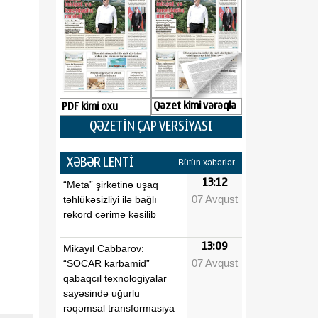
Qəzet kimi vərəqlə
PDF kimi oxu
QƏZETİN ÇAP VERSİYASI
XƏBƏR LENTİ
Bütün xəbərlər
13:12
“Meta” şirkətinə uşaq
07 Avqust
təhlükəsizliyi ilə bağlı
rekord cərimə kəsilib
13:09
Mikayıl Cabbarov:
07 Avqust
“SOCAR karbamid”
qabaqcıl texnologiyalar
sayəsində uğurlu
rəqəmsal transformasiya