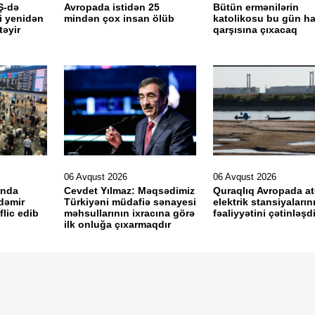
Ş-də
Avropada istidən 25
Bütün ermənilərin
i yenidən
mindən çox insan ölüb
katolikosu bu gün h
təyir
qarşısına çıxacaq
06 Avqust 2026
06 Avqust 2026
ında
Cevdet Yılmaz: Məqsədimiz
Quraqlıq Avropada a
 dəmir
Türkiyəni müdafiə sənayesi
elektrik stansiyaların
flic edib
məhsullarının ixracına görə
fəaliyyətini çətinləşdi
ilk onluğa çıxarmaqdır