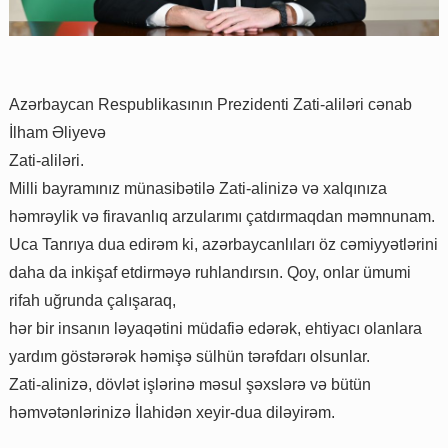
Azərbaycan Respublikasının Prezidenti Zati-aliləri cənab
İlham Əliyevə
Zati-aliləri.
Milli bayramınız münasibətilə Zati-alinizə və xalqınıza
həmrəylik və firavanlıq arzularımı çatdırmaqdan məmnunam.
Uca Tanrıya dua edirəm ki, azərbaycanlıları öz cəmiyyətlərini
daha da inkişaf etdirməyə ruhlandırsın. Qoy, onlar ümumi
rifah uğrunda çalışaraq,
hər bir insanın ləyaqətini müdafiə edərək, ehtiyacı olanlara
yardım göstərərək həmişə sülhün tərəfdarı olsunlar.
Zati-alinizə, dövlət işlərinə məsul şəxslərə və bütün
həmvətənlərinizə İlahidən xeyir-dua diləyirəm.