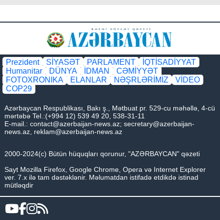
Prezident
SİYASƏT
PARLAMENT
İQTİSADİYYAT
Humanitar
DÜNYA
İDMAN
CƏMİYYƏT
FOTOXRONIKA
ELANLAR
NƏŞRLƏRİMİZ
VİDEO
COP29
Azərbaycan Respublikası, Bakı ş., Mətbuat pr. 529-cu məhəllə, 4-cü
mərtəbə Tel.:(+994 12) 539 49 20, 538-31-11
E-mail.:
contact@azerbaijan-news.az
;
secretary@azerbaijan-
news.az
,
reklam@azerbaijan-news.az
2000-2024(c) Bütün hüquqları qorunur, "AZƏRBAYCAN" qəzeti
Sayt Mozilla Firefox, Google Chrome, Opera və Internet Explorer
ver. 7.x ilə tam dəstəklənir. Məlumatdan istifadə etdikdə istinad
mütləqdir