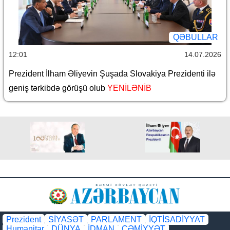
QƏBULLAR
12:01
14.07.2026
Prezident İlham Əliyevin Şuşada Slovakiya Prezidenti ilə
geniş tərkibdə görüşü olub
YENİLƏNİB
Prezident
SİYASƏT
PARLAMENT
İQTİSADİYYAT
Humanitar
DÜNYA
İDMAN
CƏMİYYƏT