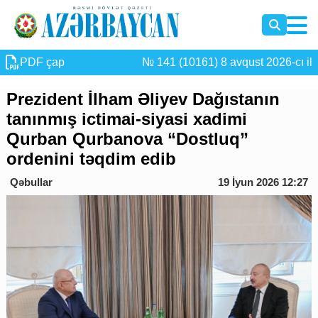
PDF çap
№ 141 (10161) 8 avqust 2026-cı il
Prezident İlham Əliyev Dağıstanın
tanınmış ictimai-siyasi xadimi
Qurban Qurbanova “Dostluq”
ordenini təqdim edib
Qəbullar
19 İyun 2026 12:27