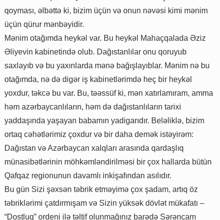
qoyması, əlbəttə ki, bizim üçün və onun nəvəsi kimi mənim
üçün qürur mənbəyidir.
Mənim otağımda heykəl var. Bu heykəl Mahaçqalada Əziz
Əliyevin kabinetində olub. Dağıstanlılar onu qoruyub
saxlayıb və bu yaxınlarda mənə bağışlayıblar. Mənim nə bu
otağımda, nə də digər iş kabinetlərimdə heç bir heykəl
yoxdur, təkcə bu var. Bu, təəssüf ki, mən xatırlamıram, amma
həm azərbaycanlıların, həm də dağıstanlıların tarixi
yaddaşında yaşayan babamın yadigarıdır. Beləliklə, bizim
ortaq cəhətlərimiz çoxdur və bir daha demək istəyirəm:
Dağıstan və Azərbaycan xalqları arasında qardaşlıq
münasibətlərinin möhkəmləndirilməsi bir çox hallarda bütün
Qafqaz regionunun davamlı inkişafından asılıdır.
Bu gün Sizi şəxsən təbrik etməyimə çox şadam, artıq öz
təbriklərimi çatdırmışam və Sizin yüksək dövlət mükafatı –
“Dostluq” ordeni ilə təltif olunmağınız barədə Sərəncam