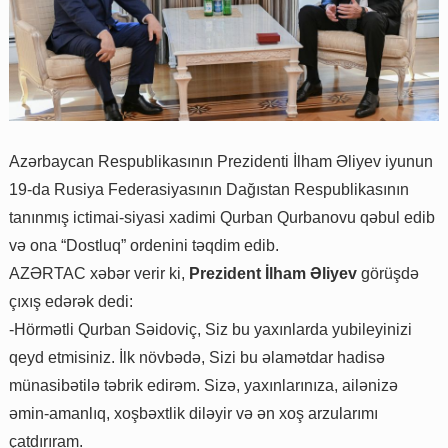
Azərbaycan Respublikasının Prezidenti İlham Əliyev iyunun
19-da Rusiya Federasiyasının Dağıstan Respublikasının
tanınmış ictimai-siyasi xadimi Qurban Qurbanovu qəbul edib
və ona “Dostluq” ordenini təqdim edib.
AZƏRTAC xəbər verir ki,
Prezident İlham Əliyev
görüşdə
çıxış edərək dedi:
-Hörmətli Qurban Səidoviç, Siz bu yaxınlarda yubileyinizi
qeyd etmisiniz. İlk növbədə, Sizi bu əlamətdar hadisə
münasibətilə təbrik edirəm. Sizə, yaxınlarınıza, ailənizə
əmin-amanlıq, xoşbəxtlik diləyir və ən xoş arzularımı
çatdırıram.