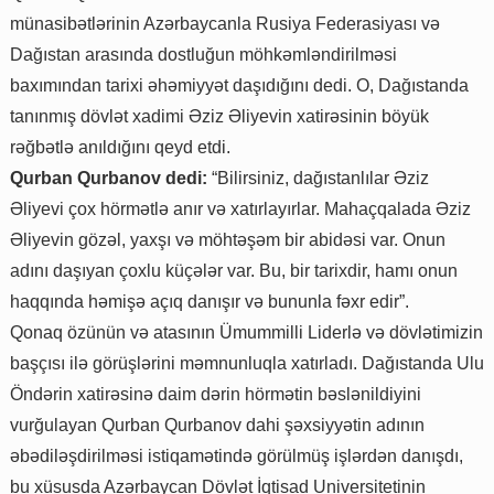
münasibətlərinin Azərbaycanla Rusiya Federasiyası və
Dağıstan arasında dostluğun möhkəmləndirilməsi
baxımından tarixi əhəmiyyət daşıdığını dedi. O, Dağıstanda
tanınmış dövlət xadimi Əziz Əliyevin xatirəsinin böyük
rəğbətlə anıldığını qeyd etdi.
Qurban Qurbanov dedi:
“Bilirsiniz, dağıstanlılar Əziz
Əliyevi çox hörmətlə anır və xatırlayırlar. Mahaçqalada Əziz
Əliyevin gözəl, yaxşı və möhtəşəm bir abidəsi var. Onun
adını daşıyan çoxlu küçələr var. Bu, bir tarixdir, hamı onun
haqqında həmişə açıq danışır və bununla fəxr edir”.
Qonaq özünün və atasının Ümummilli Liderlə və dövlətimizin
başçısı ilə görüşlərini məmnunluqla xatırladı. Dağıstanda Ulu
Öndərin xatirəsinə daim dərin hörmətin bəslənildiyini
vurğulayan Qurban Qurbanov dahi şəxsiyyətin adının
əbədiləşdirilməsi istiqamətində görülmüş işlərdən danışdı,
bu xüsusda Azərbaycan Dövlət İqtisad Universitetinin