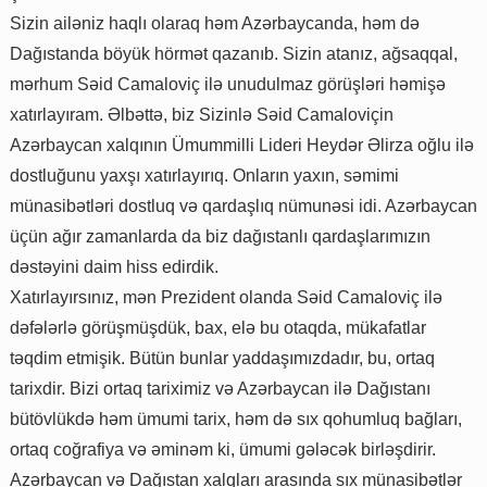
Sizin ailəniz haqlı olaraq həm Azərbaycanda, həm də
Dağıstanda böyük hörmət qazanıb. Sizin atanız, ağsaqqal,
mərhum Səid Camaloviç ilə unudulmaz görüşləri həmişə
xatırlayıram. Əlbəttə, biz Sizinlə Səid Camaloviçin
Azərbaycan xalqının Ümummilli Lideri Heydər Əlirza oğlu ilə
dostluğunu yaxşı xatırlayırıq. Onların yaxın, səmimi
münasibətləri dostluq və qardaşlıq nümunəsi idi. Azərbaycan
üçün ağır zamanlarda da biz dağıstanlı qardaşlarımızın
dəstəyini daim hiss edirdik.
Xatırlayırsınız, mən Prezident olanda Səid Camaloviç ilə
dəfələrlə görüşmüşdük, bax, elə bu otaqda, mükafatlar
təqdim etmişik. Bütün bunlar yaddaşımızdadır, bu, ortaq
tarixdir. Bizi ortaq tariximiz və Azərbaycan ilə Dağıstanı
bütövlükdə həm ümumi tarix, həm də sıx qohumluq bağları,
ortaq coğrafiya və əminəm ki, ümumi gələcək birləşdirir.
Azərbaycan və Dağıstan xalqları arasında sıx münasibətlər