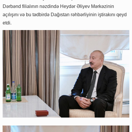
Dərbənd filialının nəzdində Heydər Əliyev Mərkəzinin
açılışını və bu tədbirdə Dağıstan rəhbərliyinin iştirakını qeyd
etdi.