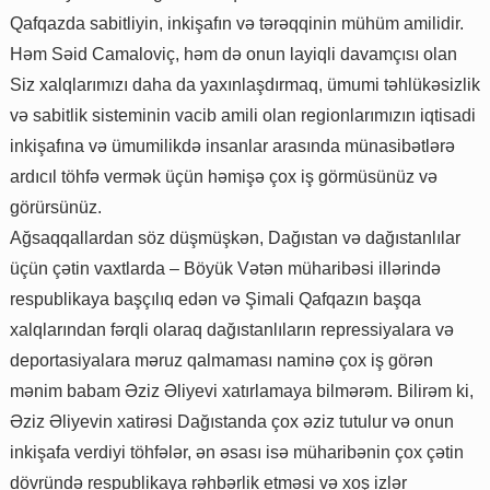
Qafqazda sabitliyin, inkişafın və tərəqqinin mühüm amilidir.
Həm Səid Camaloviç, həm də onun layiqli davamçısı olan
Siz xalqlarımızı daha da yaxınlaşdırmaq, ümumi təhlükəsizlik
və sabitlik sisteminin vacib amili olan regionlarımızın iqtisadi
inkişafına və ümumilikdə insanlar arasında münasibətlərə
ardıcıl töhfə vermək üçün həmişə çox iş görmüsünüz və
görürsünüz.
Ağsaqqallardan söz düşmüşkən, Dağıstan və dağıstanlılar
üçün çətin vaxtlarda – Böyük Vətən müharibəsi illərində
respublikaya başçılıq edən və Şimali Qafqazın başqa
xalqlarından fərqli olaraq dağıstanlıların repressiyalara və
deportasiyalara məruz qalmaması naminə çox iş görən
mənim babam Əziz Əliyevi xatırlamaya bilmərəm. Bilirəm ki,
Əziz Əliyevin xatirəsi Dağıstanda çox əziz tutulur və onun
inkişafa verdiyi töhfələr, ən əsası isə müharibənin çox çətin
dövründə respublikaya rəhbərlik etməsi və xoş izlər