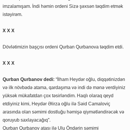
imzalamışam. İndi həmin ordeni Sizə şəxsən təqdim etmək
istəyirəm.
X X X
Dövlətimizin başçısı ordeni Qurban Qurbanova təqdim etdi.
X X X
Qurban Qurbanov dedi:
“İlham Heydər oğlu, diqqətinizdən
və ilk növbədə atama, qardaşıma və indi də mənə verdiyiniz
yüksək mükafatdan çox təsirləndim. Haqlı olaraq qeyd
etdiyiniz kimi, Heydər Əlirza oğlu ilə Səid Camaloviç
arasında olan səmimi dostluğu həmişə qiymətləndirəcək və
qoruyub saxlayacağıq”.
Qurban Qurbanov atası ilə Ulu Öndərin səmimi