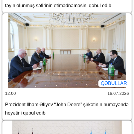
təyin olunmuş səfirinin etimadnaməsini qəbul edib
QƏBULLAR
12:00
16.07.2026
Prezident İlham Əliyev “John Deere” şirkətinin nümayəndə
heyətini qəbul edib