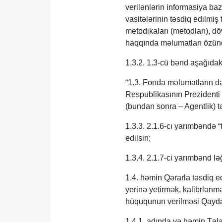
verilənlərin informasiya baz
vasitələrinin təsdiq edilmiş
metodikaları (metodları), d
haqqında məlumatları özündə 
1.3.2. 1.3-cü bənd aşağıdak
“1.3. Fonda məlumatların d
Respublikasının Prezidenti 
(bundan sonra – Agentlik) təş
1.3.3. 2.1.6-cı yarımbəndə 
edilsin;
1.3.4. 2.1.7-ci yarımbənd lə
1.4. həmin Qərarla təsdiq ed
yerinə yetirmək, kalibrlənm
hüququnun verilməsi Qaydası
1.4.1. adında və həmin Tələ