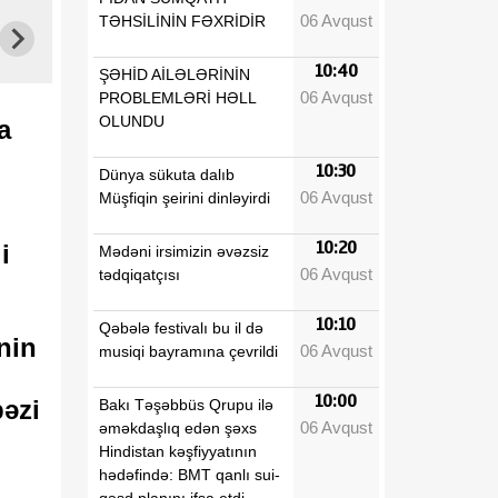
06 Avqust
TƏHSİLİNİN FƏXRİDİR
10:40
ŞƏHİD AİLƏLƏRİNİN
06 Avqust
PROBLEMLƏRİ HƏLL
OLUNDU
a
10:30
Dünya sükuta dalıb
06 Avqust
Müşfiqin şeirini dinləyirdi
10:20
i
Mədəni irsimizin əvəzsiz
06 Avqust
tədqiqatçısı
10:10
Qəbələ festivalı bu il də
nin
06 Avqust
musiqi bayramına çevrildi
10:00
bəzi
Bakı Təşəbbüs Qrupu ilə
06 Avqust
əməkdaşlıq edən şəxs
Hindistan kəşfiyyatının
hədəfində: BMT qanlı sui-
qəsd planını ifşa etdi