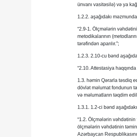
ünvanı vasitəsilə) və ya ka
1.2.2. aşağıdakı məzmunda 2
“2.9-1. Ölçmələrin vəhdətin
metodikalarının (metodların
tərəfindən aparılır.”;
1.2.3. 2.10-cu bənd aşağıda
“2.10. Attestasiya haqqınd
1.3. həmin Qərarla təsdiq e
dövlət məlumat fondunun təş
və məlumatların təqdim edi
1.3.1. 1.2-ci bənd aşağıdakı
“1.2. Ölçmələrin vəhdətinin
ölçmələrin vəhdətinin təmi
Azərbaycan Respublikasının