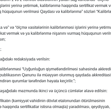
işlərini yerinə yetirmək, kalibrlənmə haqqında sertifikat vermək 
q hüququnun verilməsi Qaydası və kalibrlənmə” sözləri “Kalibr
 və” və “ölçmə vasitələrinin kalibrlənməsi işlərini yerinə yetirm
fikat vermək və ya kalibrlənmə nişanını vurmaq hüququnun veril
sın;
;
ağıdakı redaksiyada verilsin:
 kalibrlənməsi “Uyğunluğun qiymətləndirilməsi sahəsində akkredi
ublikasının Qanunu ilə müəyyən olunmuş qaydada akkreditas
irən qurumlar tərəfindən həyata keçirilir.”;
 aşağıdakı məzmunda ikinci və üçüncü cümlələr əlavə edilsin:
fikatın (kəmiyyət vahidinin dövlət etalonundan ötürülməsinin
ə haqqında sertifikatlar istisna olmaqla) yaradılması, qeydiyyatı,