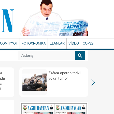
CƏMİYYƏT
FOTOXRONIKA
ELANLAR
VİDEO
COP29
lə
Zəfərə aparan tarixi
nda
yolun təməli
da
i