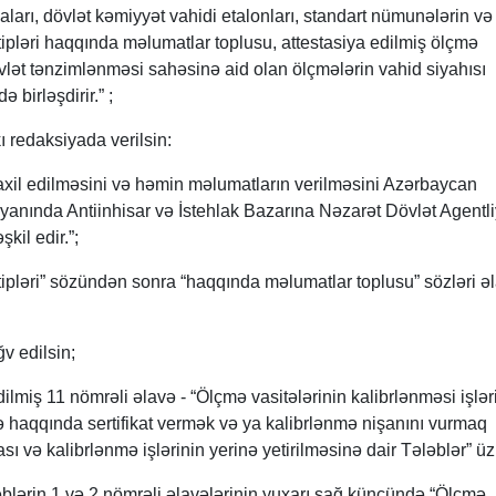
aları, dövlət kəmiyyət vahidi etalonları, standart nümunələrin v
 tipləri haqqında məlumatlar toplusu, attestasiya edilmiş ölçmə
övlət tənzimlənməsi sahəsinə aid olan ölçmələrin vahid siyahısı
birləşdirir.” ;
ı redaksiyada verilsin:
axil edilməsini və həmin məlumatların verilməsini Azərbaycan
yanında Antiinhisar və İstehlak Bazarına Nəzarət Dövlət Agentli
kil edir.”;
“tipləri” sözündən sonra “haqqında məlumatlar toplusu” sözləri ə
ğv edilsin;
ilmiş 11 nömrəli əlavə - “Ölçmə vasitələrinin kalibrlənməsi işlər
ə haqqında sertifikat vermək və ya kalibrlənmə nişanını vurmaq
 və kalibrlənmə işlərinin yerinə yetirilməsinə dair Tələblər” üz
blərin 1 və 2 nömrəli əlavələrinin yuxarı sağ küncündə “Ölçmə