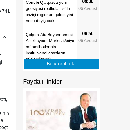
09:00
Cənubi Qafqazda yeni
06 Avqust
geosiyasi reallıqlar: sülh
ə 741
sazişi regionun gələcəyini
necə dəyişəcək
08:50
Çolpon-Ata Bəyannaməsi
ı və
06 Avqust
Azərbaycan-Mərkəzi Asiya
münasibətlərinin
institusional əsaslarını
n
gücləndirəcək
qi
Bütün xəbərlər
08:40
Azərbaycanın şərti
06 Avqust
dəyişmir:
Faydalı linklər
08:30
Alparslan BAYRAKTAR:
06 Avqust
"Türkiyə Azərbaycandakı
atı,
enerji layihələrində iştirak
etməkdə maraqlıdır"
sinin
da
08:20
Azərbaycan önə keçir
poçt