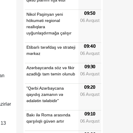
09:50
Nikol Paşinyan yeni
06 Avqust
hökuməti regional
reallıqlara
uyğunlaşdırmağa çalışır
09:40
Etibarlı tərəfdaş və strateji
06 Avqust
mərkəz
09:30
Azərbaycanda söz və fikir
06 Avqust
azadlığı tam təmin olunub
an
09:20
"Qərbi Azərbaycana
06 Avqust
qayıdış zamanın və
ədalətin tələbidir"
zirlər
09:10
Bakı ilə Roma arasında
06 Avqust
qarşılıqlı güvən artır
 13