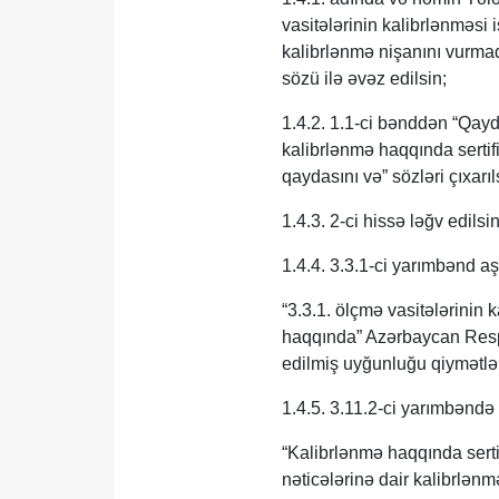
vasitələrinin kalibrlənməsi 
kalibrlənmə nişanını vurma
sözü ilə əvəz edilsin;
1.4.2. 1.1-ci bənddən “Qayda
kalibrlənmə haqqında serti
qaydasını və” sözləri çıxarıl
1.4.3. 2-ci hissə ləğv edilsin
1.4.4. 3.3.1-ci yarımbənd aş
“3.3.1. ölçmə vasitələrinin
haqqında” Azərbaycan Resp
edilmiş uyğunluğu qiymətlənd
1.4.5. 3.11.2-ci yarımbəndə
“Kalibrlənmə haqqında serti
nəticələrinə dair kalibrlənm