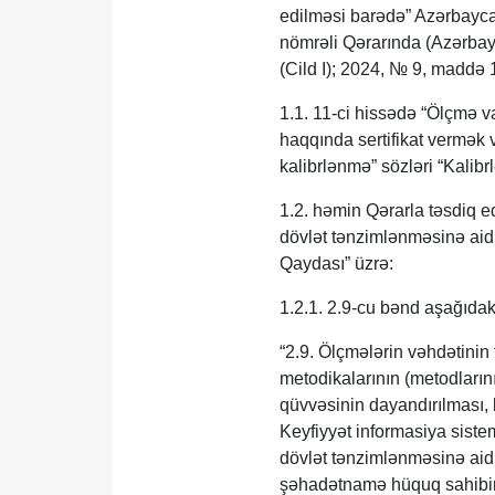
edilməsi barədə” Azərbaycan
nömrəli Qərarında (Azərba
(Cild I); 2024, № 9, maddə 
1.1. 11-ci hissədə “Ölçmə va
haqqında sertifikat vermək
kalibrlənmə” sözləri “Kalibr
1.2. həmin Qərarla təsdiq e
dövlət tənzimlənməsinə aid 
Qaydası” üzrə:
1.2.1. 2.9-cu bənd aşağıdak
“2.9. Ölçmələrin vəhdətinin
metodikalarının (metodların
qüvvəsinin dayandırılması, 
Keyfiyyət informasiya sistem
dövlət tənzimlənməsinə aid 
şəhadətnamə hüquq sahibinin