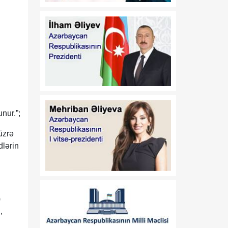
06 Avqust
08:10
Möhkəmlənən strateji
06 Avqust
tərəfdaşlıq, dərinləşən
iqtisadi inteqrasiya
08:00
AĞIR DAŞLI
06 Avqust
AZƏRBAYCAN
nur.”;
üzrə
dlərin
)
,