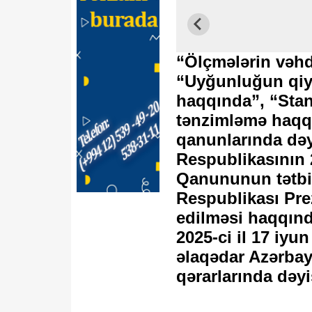
“Ölçmələrin vəhd
“Uyğunluğun qiym
haqqında”, “Stan
tənzimləmə haqq
qanunlarında dəy
Respublikasının 2
Qanununun tətbi
Respublikası Prez
edilməsi haqqınd
2025-ci il 17 iyun
əlaqədar Azərbay
qərarlarında dəyi