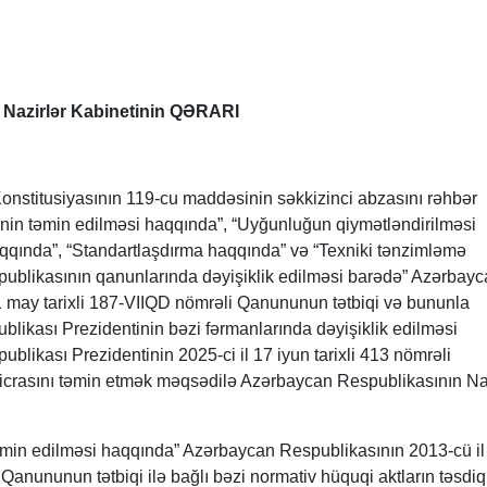
 Nazirlər Kabinetinin QƏRARI
nstitusiyasının 119-cu maddəsinin səkkizinci abzasını rəhbər
inin təmin edilməsi haqqında”, “Uyğunluğun qiymətləndirilməsi
qqında”, “Standartlaşdırma haqqında” və “Texniki tənzimləmə
blikasının qanunlarında dəyişiklik edilməsi barədə” Azərbayc
1 may tarixli 187-VIIQD nömrəli Qanununun tətbiqi və bununla
likası Prezidentinin bəzi fərmanlarında dəyişiklik edilməsi
likası Prezidentinin 2025-ci il 17 iyun tarixli 413 nömrəli
 icrasını təmin etmək məqsədilə Azərbaycan Respublikasının Na
təmin edilməsi haqqında” Azərbaycan Respublikasının 2013-cü il
 Qanununun tətbiqi ilə bağlı bəzi normativ hüquqi aktların təsdiq