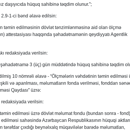
ğız daşıyıcıda hüquq sahibinə təqdim olunur.”;
.9-1-ci bənd əlavə edilsin:
in təmin edilməsinin dövlət tənzimlənməsinə aid olan ölçmə
ın) attestasiyası haqqında şəhadətnamənin qeydiyyatı Agentlik
kı redaksiyada verilsin:
a şəhadətnamə 3 (üç) gün müddətində hüquq sahibinə təqdim olu
dilmiş 10 nömrəli əlavə - “Ölçmələrin vəhdətinin təmin edilməsi 
kili və aparılması, məlumatların fonda verilməsi, fonddan sənə
lməsi Qaydası” üzrə:
 redaksiyada verilsin:
 təmin edilməsi üzrə dövlət məlumat fondu (bundan sonra - fond
n edilməsi sahəsində Azərbaycan Respublikasının hüquqi aktları
 tərəfdar çıxdığı beynəlxalq müqavilələr barədə məlumatları,