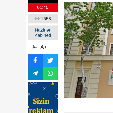
01:40
1558
Nazirlər
Kabineti
A+
A-