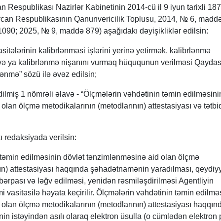
 Respublikası Nazirlər Kabinetinin 2014-cü il 9 iyun tarixli 187
ycan Respublikasının Qanunvericilik Toplusu, 2014, № 6, madd
1090; 2025, № 9, maddə 879) aşağıdakı dəyişikliklər edilsin:
sitələrinin kalibrlənməsi işlərini yerinə yetirmək, kalibrlənmə
 və ya kalibrlənmə nişanını vurmaq hüququnun verilməsi Qaydas
lənmə” sözü ilə əvəz edilsin;
dilmiş 1 nömrəli əlavə - “Ölçmələrin vəhdətinin təmin edilməsini
olan ölçmə metodikalarının (metodlarının) attestasiyası və tətbi
ı redaksiyada verilsin:
 təmin edilməsinin dövlət tənzimlənməsinə aid olan ölçmə
ın) attestasiyası haqqında şəhadətnamənin yaradılması, qeydiyy
bərpası və ləğv edilməsi, yenidən rəsmiləşdirilməsi Agentliyin
i vasitəsilə həyata keçirilir. Ölçmələrin vəhdətinin təmin edilmə
olan ölçmə metodikalarının (metodlarının) attestasiyası haqqın
 istəyindən asılı olaraq elektron üsulla (o cümlədən elektron 