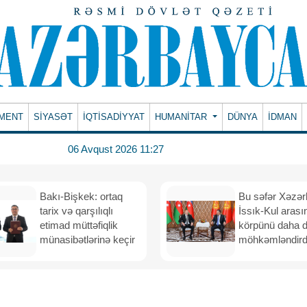
MENT
SİYASƏT
İQTİSADİYYAT
HUMANITAR
DÜNYA
İDMAN
06 Avqust 2026 11:27
Bakı-Bişkek: ortaq
Bu səfər Xəzər
tarix və qarşılıqlı
İssık-Kul arası
etimad müttəfiqlik
körpünü daha 
münasibətlərinə keçir
möhkəmləndird