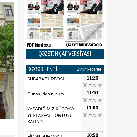
Qəzet kimi vərəqlə
PDF kimi oxu
QƏZETİN ÇAP VERSİYASI
XƏBƏR LENTİ
Bütün xəbərlər
11:20
SUBABA TÜRBƏSİ
06 Avqust
11:10
Günəş, dəniz, qum...
06 Avqust
11:00
YAŞADIĞIMIZ KÜÇƏYƏ
06 Avqust
YENİ ASFALT ÖRTÜYÜ
SALINDI
10:50
FİDAN SUMQAYIT