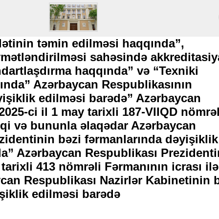
ətinin təmin edilməsi haqqında”,
ətləndirilməsi sahəsində akkreditasiy
dartlaşdırma haqqında” və “Texniki
ında” Azərbaycan Respublikasının
işiklik edilməsi barədə” Azərbaycan
025-ci il 1 may tarixli 187-VIIQD nömrəl
qi və bununla əlaqədar Azərbaycan
identinin bəzi fərmanlarında dəyişiklik
a” Azərbaycan Respublikası Prezidenti
 tarixli 413 nömrəli Fərmanının icrası ilə
can Respublikası Nazirlər Kabinetinin 
şiklik edilməsi barədə