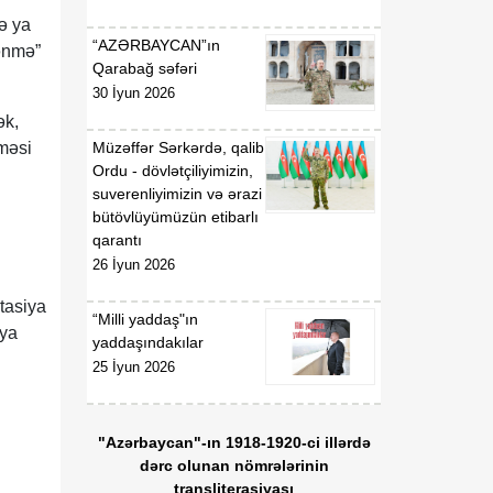
və ya
“AZƏRBAYCAN”ın
lənmə”
Qarabağ səfəri
30 İyun 2026
ək,
məsi
Müzəffər Sərkərdə, qalib
Ordu - dövlətçiliyimizin,
suverenliyimizin və ərazi
bütövlüyümüzün etibarlı
qarantı
26 İyun 2026
tasiya
“Milli yaddaş"ın
iya
yaddaşındakılar
25 İyun 2026
"Azərbaycan"-ın 1918-1920-ci illərdə
dərc olunan nömrələrinin
transliterasiyası