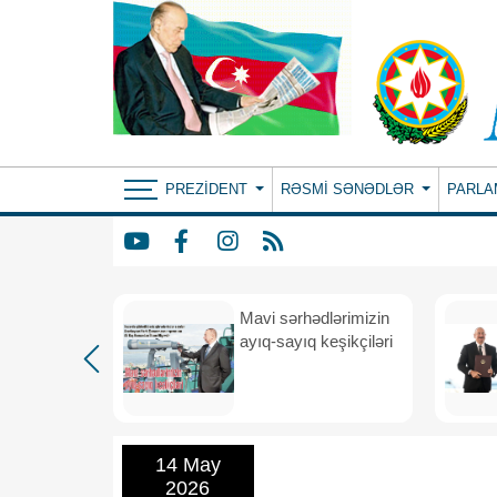
PREZIDENT
RƏSMI SƏNƏDLƏR
PARLA
Mavi sərhədlərimizin
nın
ayıq-sayıq keşikçiləri
eni dövr
14 May
2026