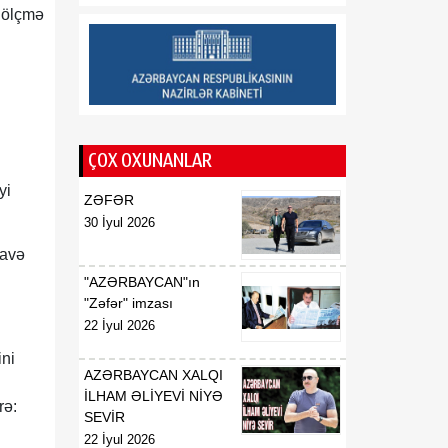
ə ölçmə
ÇOX OXUNANLAR
yi
ZƏFƏR
30 İyul 2026
lavə
"AZƏRBAYCAN"ın
"Zəfər" imzası
22 İyul 2026
ini
AZƏRBAYCAN XALQI
İLHAM ƏLİYEVİ NİYƏ
rə:
SEVİR
22 İyul 2026