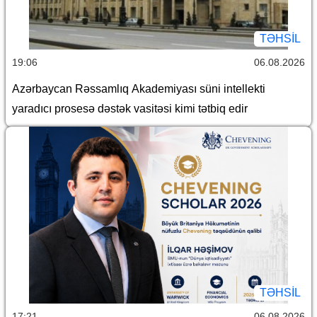
TƏHSIL
19:06
06.08.2026
Azərbaycan Rəssamlıq Akademiyası süni intellekti
yaradıcı prosesə dəstək vasitəsi kimi tətbiq edir
TƏHSIL
17:21
06.08.2026