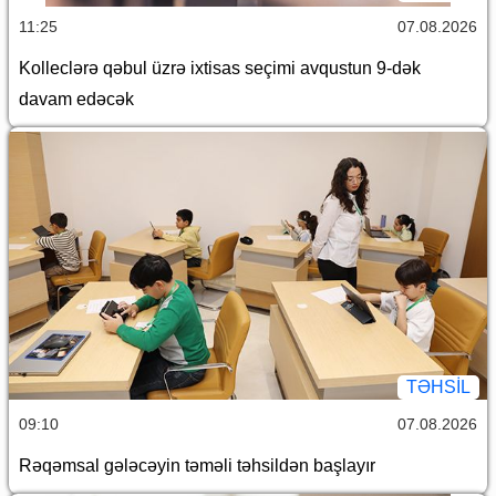
11:25
07.08.2026
Kolleclərə qəbul üzrə ixtisas seçimi avqustun 9-dək
davam edəcək
TƏHSIL
09:10
07.08.2026
Rəqəmsal gələcəyin təməli təhsildən başlayır