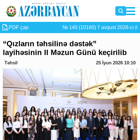
PDF çap
№ 140 (10160) 7 avqust 2026-cı il
“Qızların təhsilinə dəstək”
layihəsinin II Məzun Günü keçirilib
Təhsil
25 İyun 2026 10:10