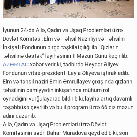
İyunun 24-də Ailə, Qadın və Uşaq Problemləri üzrə
Dövlət Komitəsi, Elm və Təhsil Nazirliyi və Təhsilin
İnkişafı Fondunun birgə təşkilatçılığı ilə “Qızların
təhsilinə dəstək” layihəsinin II Məzun Günü keçirilib.
xəbər verir ki, tədbirdə Heydər Əliyev
AZƏRTAC
Fondunun vitse-prezidenti Leyla Əliyeva iştirak edib.
Elm və təhsil naziri Emin Əmrullayev çıxışında qızların
təhsilinin cəmiyyətin inkişafında mühüm rol
oynadığını vurğulayaraq bildirib ki, layihə artıq davamlı
təşəbbüsə çevrilib və bu il proqram üzrə 66 qız məzun
adını qazanıb.
Ailə, Qadın və Uşaq Problemləri üzrə Dövlət
Komitəsinin sədri Bahar Muradova qeyd edib ki, son