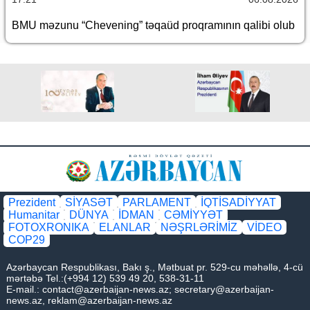
BMU məzunu “Chevening” təqaüd proqramının qalibi olub
Prezident
SİYASƏT
PARLAMENT
İQTİSADİYYAT
Humanitar
DÜNYA
İDMAN
CƏMİYYƏT
FOTOXRONIKA
ELANLAR
NƏŞRLƏRİMİZ
VİDEO
COP29
Azərbaycan Respublikası, Bakı ş., Mətbuat pr. 529-cu məhəllə, 4-cü
mərtəbə Tel.:(+994 12) 539 49 20, 538-31-11
E-mail.:
contact@azerbaijan-news.az
;
secretary@azerbaijan-
news.az
,
reklam@azerbaijan-news.az