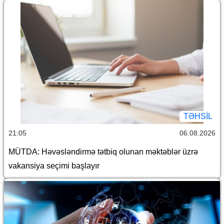
TƏHSIL
21:05
06.08.2026
MÜTDA: Həvəsləndirmə tətbiq olunan məktəblər üzrə
vakansiya seçimi başlayır