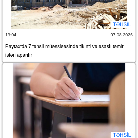
TƏHSIL
13:04
07.08.2026
Paytaxtda 7 təhsil müəssisəsində tikinti və əsaslı təmir
işləri aparılır
TƏHSIL