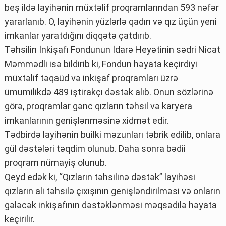
beş ildə layihənin müxtəlif proqramlarından 593 nəfər
yararlanıb. O, layihənin yüzlərlə qadın və qız üçün yeni
imkanlar yaratdığını diqqətə çatdırıb.
Təhsilin İnkişafı Fondunun İdarə Heyətinin sədri Nicat
Məmmədli isə bildirib ki, Fondun həyata keçirdiyi
müxtəlif təqaüd və inkişaf proqramları üzrə
ümumilikdə 489 iştirakçı dəstək alıb. Onun sözlərinə
görə, proqramlar gənc qızların təhsil və karyera
imkanlarının genişlənməsinə xidmət edir.
Tədbirdə layihənin builki məzunları təbrik edilib, onlara
gül dəstələri təqdim olunub. Daha sonra bədii
proqram nümayiş olunub.
Qeyd edək ki, “Qızların təhsilinə dəstək” layihəsi
qızların ali təhsilə çıxışının genişləndirilməsi və onların
gələcək inkişafının dəstəklənməsi məqsədilə həyata
keçirilir.