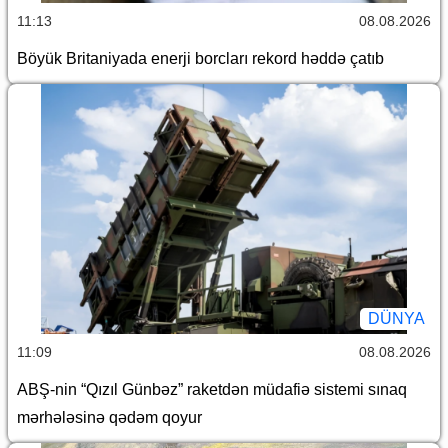
11:13
08.08.2026
Böyük Britaniyada enerji borcları rekord həddə çatıb
DÜNYA
11:09
08.08.2026
ABŞ-nin “Qızıl Günbəz” raketdən müdafiə sistemi sınaq
mərhələsinə qədəm qoyur