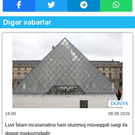
Digər xəbərlər
DÜNYA
18:00
08.08.2026
Luvr İslam incəsənətinə həsr olunmuş müvəqqəti sərgi ilə
diqqət mərkəzindədir