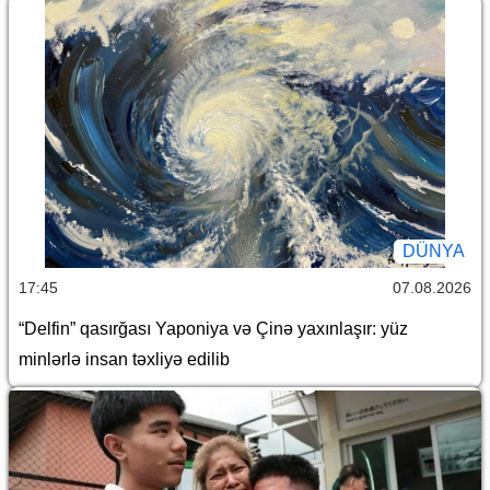
DÜNYA
17:45
07.08.2026
“Delfin” qasırğası Yaponiya və Çinə yaxınlaşır: yüz
minlərlə insan təxliyə edilib