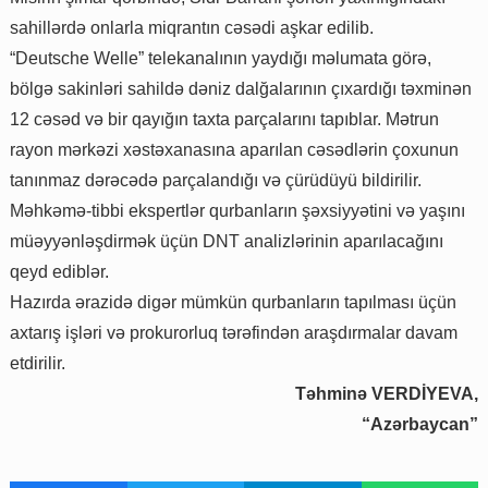
sahillərdə onlarla miqrantın cəsədi aşkar edilib.
“Deutsche Welle” telekanalının yaydığı məlumata görə,
bölgə sakinləri sahildə dəniz dalğalarının çıxardığı təxminən
12 cəsəd və bir qayığın taxta parçalarını tapıblar. Mətrun
rayon mərkəzi xəstəxanasına aparılan cəsədlərin çoxunun
tanınmaz dərəcədə parçalandığı və çürüdüyü bildirilir.
Məhkəmə-tibbi ekspertlər qurbanların şəxsiyyətini və yaşını
müəyyənləşdirmək üçün DNT analizlərinin aparılacağını
qeyd ediblər.
Hazırda ərazidə digər mümkün qurbanların tapılması üçün
axtarış işləri və prokurorluq tərəfindən araşdırmalar davam
etdirilir.
Təhminə VERDİYEVA,
“Azərbaycan”