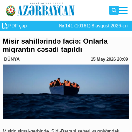
PDF çap
№ 141 (10161) 8 avqust 2026-cı il
Misir sahillərində faciə: Onlarla
miqrantın cəsədi tapıldı
DÜNYA
15 May 2026 20:09
Misirin şimal-qərbində, Sidi-Barrani şəhəri yaxınlığındakı