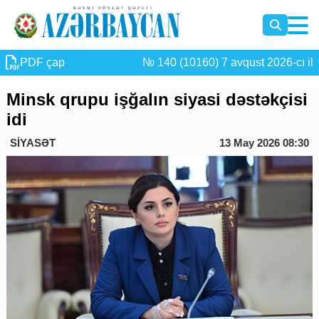
PDF çap
№ 140 (10160) 7 avqust 2026-cı il
Minsk qrupu işğalın siyasi dəstəkçisi
idi
SİYASƏT
13 May 2026 08:30