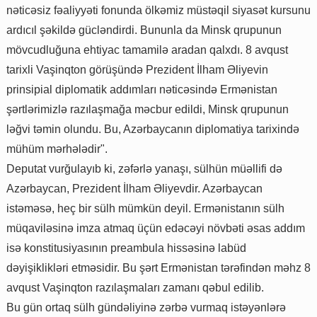
nəticəsiz fəaliyyəti fonunda ölkəmiz müstəqil siyasət kursunu
ardıcıl şəkildə gücləndirdi. Bununla da Minsk qrupunun
mövcudluğuna ehtiyac tamamilə aradan qalxdı. 8 avqust
tarixli Vaşinqton görüşündə Prezident İlham Əliyevin
prinsipial diplomatik addımları nəticəsində Ermənistan
şərtlərimizlə razılaşmağa məcbur edildi, Minsk qrupunun
ləğvi təmin olundu. Bu, Azərbaycanın diplomatiya tarixində
mühüm mərhələdir".
Deputat vurğulayıb ki, zəfərlə yanaşı, sülhün müəllifi də
Azərbaycan, Prezident İlham Əliyevdir. Azərbaycan
istəməsə, heç bir sülh mümkün deyil. Ermənistanın sülh
müqaviləsinə imza atmaq üçün edəcəyi növbəti əsas addım
isə konstitusiyasının preambula hissəsinə labüd
dəyişiklikləri etməsidir. Bu şərt Ermənistan tərəfindən məhz 8
avqust Vaşinqton razılaşmaları zamanı qəbul edilib.
Bu gün ortaq sülh gündəliyinə zərbə vurmaq istəyənlərə