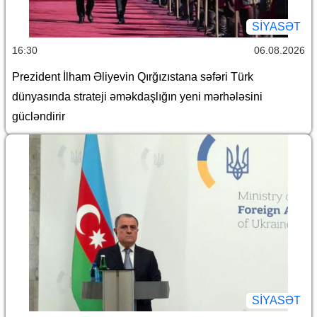
SİYASƏT
16:30
06.08.2026
Prezident İlham Əliyevin Qırğızıstana səfəri Türk
dünyasında strateji əməkdaşlığın yeni mərhələsini
gücləndirir
SİYASƏT