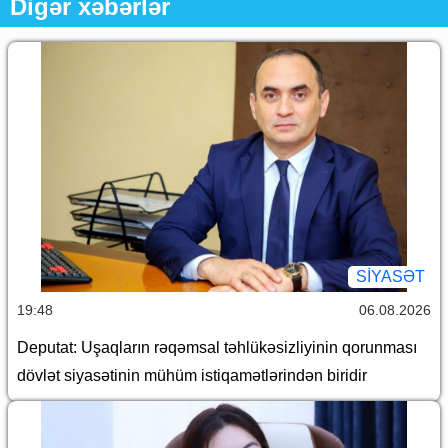
Digər xəbərlər
SİYASƏT
19:48
06.08.2026
Deputat: Uşaqların rəqəmsal təhlükəsizliyinin qorunması
dövlət siyasətinin mühüm istiqamətlərindən biridir