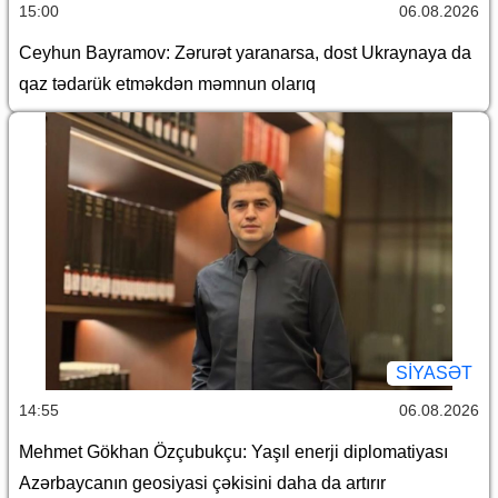
15:00
06.08.2026
Ceyhun Bayramov: Zərurət yaranarsa, dost Ukraynaya da
qaz tədarük etməkdən məmnun olarıq
SİYASƏT
14:55
06.08.2026
Mehmet Gökhan Özçubukçu: Yaşıl enerji diplomatiyası
Azərbaycanın geosiyasi çəkisini daha da artırır