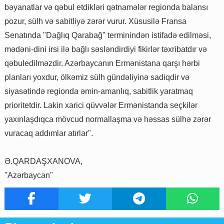
bəyanatlar və qəbul etdikləri qətnamələr regionda balansı
pozur, sülh və sabitliyə zərər vurur. Xüsusilə Fransa
Senatında "Dağlıq Qarabağ" terminindən istifadə edilməsi,
mədəni-dini irsi ilə bağlı səsləndirdiyi fikirlər təxribatdır və
qəbuledilməzdir. Azərbaycanın Ermənistana qarşı hərbi
planları yoxdur, ölkəmiz sülh gündəliyinə sadiqdir və
siyasətində regionda əmin-amanlıq, sabitlik yaratmaq
prioritetdir. Lakin xarici qüvvələr Ermənistanda seçkilər
yaxınlaşdıqca mövcud normallaşma və həssas sülhə zərər
vuracaq addımlar atırlar".
Ə.QARDAŞXANOVA,
"Azərbaycan"