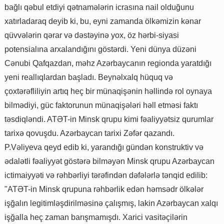
bağlı qəbul etdiyi qətnamələrin icrasına nail olduğunu
xatırladaraq deyib ki, bu, eyni zamanda ölkəmizin kənar
qüvvələrin qərar və dəstəyinə yox, öz hərbi-siyasi
potensialına arxalandığını göstərdi. Yeni dünya düzəni
Cənubi Qafqazdan, məhz Azərbaycanın regionda yaratdığı
yeni reallıqlardan başladı. Beynəlxalq hüquq və
çoxtərəfliliyin artıq heç bir münaqişənin həllində rol oynaya
bilmədiyi, güc faktorunun münaqişələri həll etməsi faktı
təsdiqləndi. ATƏT-in Minsk qrupu kimi fəaliyyətsiz qurumlar
tarixə qovuşdu. Azərbaycan tarixi Zəfər qazandı.
P.Vəliyeva qeyd edib ki, yarandığı gündən konstruktiv və
ədalətli fəaliyyət göstərə bilməyən Minsk qrupu Azərbaycan
ictimaiyyəti və rəhbərliyi tərəfindən dəfələrlə tənqid edilib:
"ATƏT-in Minsk qrupuna rəhbərlik edən həmsədr ölkələr
işğalın legitimləşdirilməsinə çalışmış, lakin Azərbaycan xalqı
işğalla heç zaman barışmamışdı. Xarici vasitəçilərin