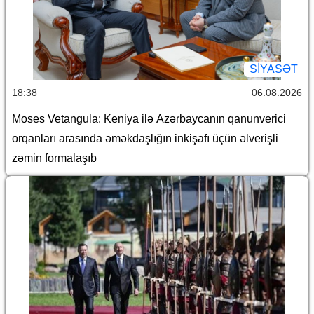
SİYASƏT
18:38
06.08.2026
Moses Vetangula: Keniya ilə Azərbaycanın qanunverici
orqanları arasında əməkdaşlığın inkişafı üçün əlverişli
zəmin formalaşıb