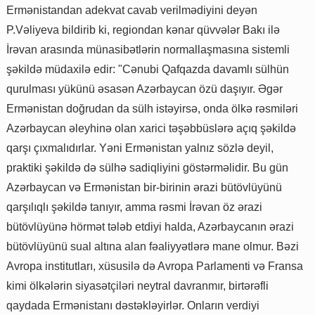
Ermənistandan adekvat cavab verilmədiyini deyən
P.Vəliyeva bildirib ki, regiondan kənar qüvvələr Bakı ilə
İrəvan arasında münasibətlərin normallaşmasına sistemli
şəkildə müdaxilə edir: "Cənubi Qafqazda davamlı sülhün
qurulması yükünü əsasən Azərbaycan özü daşıyır. Əgər
Ermənistan doğrudan da sülh istəyirsə, onda ölkə rəsmiləri
Azərbaycan əleyhinə olan xarici təşəbbüslərə açıq şəkildə
qarşı çıxmalıdırlar. Yəni Ermənistan yalnız sözlə deyil,
praktiki şəkildə də sülhə sadiqliyini göstərməlidir. Bu gün
Azərbaycan və Ermənistan bir-birinin ərazi bütövlüyünü
qarşılıqlı şəkildə tanıyır, amma rəsmi İrəvan öz ərazi
bütövlüyünə hörmət tələb etdiyi halda, Azərbaycanın ərazi
bütövlüyünü sual altına alan fəaliyyətlərə mane olmur. Bəzi
Avropa institutları, xüsusilə də Avropa Parlamenti və Fransa
kimi ölkələrin siyasətçiləri neytral davranmır, birtərəfli
qaydada Ermənistanı dəstəkləyirlər. Onların verdiyi