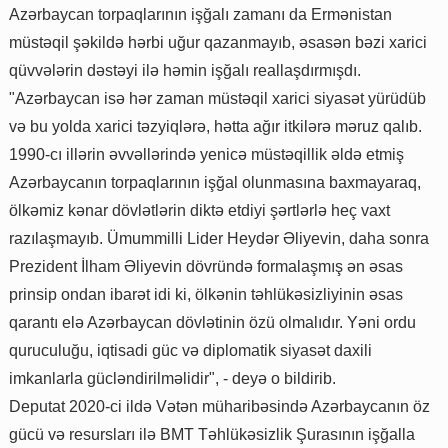
Azərbaycan torpaqlarının işğalı zamanı da Ermənistan
müstəqil şəkildə hərbi uğur qazanmayıb, əsasən bəzi xarici
qüvvələrin dəstəyi ilə həmin işğalı reallaşdırmışdı.
"Azərbaycan isə hər zaman müstəqil xarici siyasət yürüdüb
və bu yolda xarici təzyiqlərə, hətta ağır itkilərə məruz qalıb.
1990-cı illərin əvvəllərində yenicə müstəqillik əldə etmiş
Azərbaycanın torpaqlarının işğal olunmasına baxmayaraq,
ölkəmiz kənar dövlətlərin diktə etdiyi şərtlərlə heç vaxt
razılaşmayıb. Ümummilli Lider Heydər Əliyevin, daha sonra
Prezident İlham Əliyevin dövründə formalaşmış ən əsas
prinsip ondan ibarət idi ki, ölkənin təhlükəsizliyinin əsas
qarantı elə Azərbaycan dövlətinin özü olmalıdır. Yəni ordu
quruculuğu, iqtisadi güc və diplomatik siyasət daxili
imkanlarla gücləndirilməlidir", - deyə o bildirib.
Deputat 2020-ci ildə Vətən müharibəsində Azərbaycanın öz
gücü və resursları ilə BMT Təhlükəsizlik Şurasının işğalla