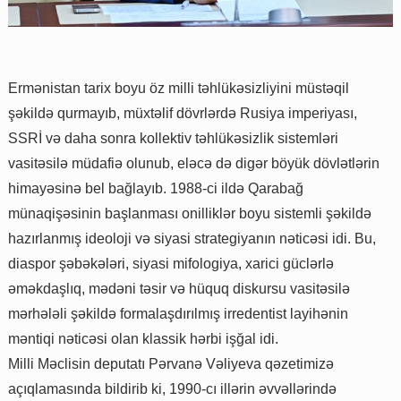
Ermənistan tarix boyu öz milli təhlükəsizliyini müstəqil
şəkildə qurmayıb, müxtəlif dövrlərdə Rusiya imperiyası,
SSRİ və daha sonra kollektiv təhlükəsizlik sistemləri
vasitəsilə müdafiə olunub, eləcə də digər böyük dövlətlərin
himayəsinə bel bağlayıb. 1988-ci ildə Qarabağ
münaqişəsinin başlanması onilliklər boyu sistemli şəkildə
hazırlanmış ideoloji və siyasi strategiyanın nəticəsi idi. Bu,
diaspor şəbəkələri, siyasi mifologiya, xarici güclərlə
əməkdaşlıq, mədəni təsir və hüquq diskursu vasitəsilə
mərhələli şəkildə formalaşdırılmış irredentist layihənin
məntiqi nəticəsi olan klassik hərbi işğal idi.
Milli Məclisin deputatı Pərvanə Vəliyeva qəzetimizə
açıqlamasında bildirib ki, 1990-cı illərin əvvəllərində