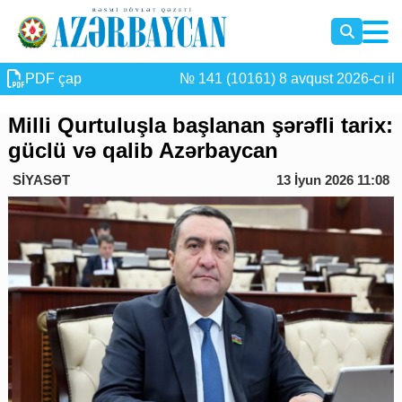
PDF çap
№ 141 (10161) 8 avqust 2026-cı il
Milli Qurtuluşla başlanan şərəfli tarix:
güclü və qalib Azərbaycan
SİYASƏT
13 İyun 2026 11:08