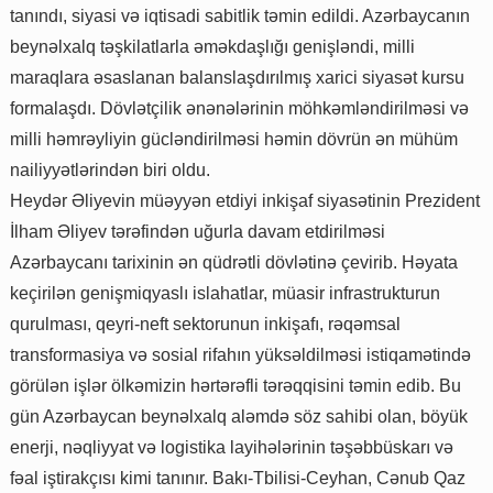
tanındı, siyasi və iqtisadi sabitlik təmin edildi. Azərbaycanın
beynəlxalq təşkilatlarla əməkdaşlığı genişləndi, milli
maraqlara əsaslanan balanslaşdırılmış xarici siyasət kursu
formalaşdı. Dövlətçilik ənənələrinin möhkəmləndirilməsi və
milli həmrəyliyin gücləndirilməsi həmin dövrün ən mühüm
nailiyyətlərindən biri oldu.
Heydər Əliyevin müəyyən etdiyi inkişaf siyasətinin Prezident
İlham Əliyev tərəfindən uğurla davam etdirilməsi
Azərbaycanı tarixinin ən qüdrətli dövlətinə çevirib. Həyata
keçirilən genişmiqyaslı islahatlar, müasir infrastrukturun
qurulması, qeyri-neft sektorunun inkişafı, rəqəmsal
transformasiya və sosial rifahın yüksəldilməsi istiqamətində
görülən işlər ölkəmizin hərtərəfli tərəqqisini təmin edib. Bu
gün Azərbaycan beynəlxalq aləmdə söz sahibi olan, böyük
enerji, nəqliyyat və logistika layihələrinin təşəbbüskarı və
fəal iştirakçısı kimi tanınır. Bakı-Tbilisi-Ceyhan, Cənub Qaz