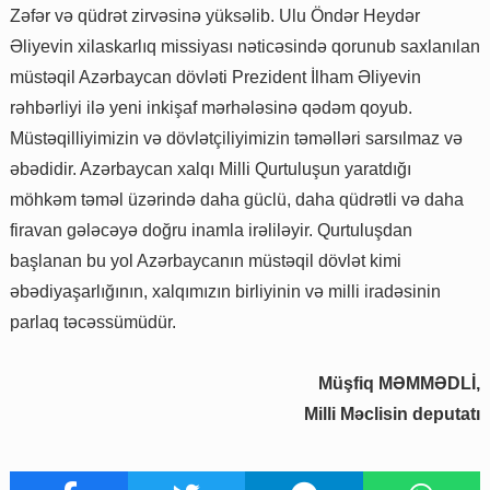
Zəfər və qüdrət zirvəsinə yüksəlib. Ulu Öndər Heydər
Əliyevin xilaskarlıq missiyası nəticəsində qorunub saxlanılan
müstəqil Azərbaycan dövləti Prezident İlham Əliyevin
rəhbərliyi ilə yeni inkişaf mərhələsinə qədəm qoyub.
Müstəqilliyimizin və dövlətçiliyimizin təməlləri sarsılmaz və
əbədidir. Azərbaycan xalqı Milli Qurtuluşun yaratdığı
möhkəm təməl üzərində daha güclü, daha qüdrətli və daha
firavan gələcəyə doğru inamla irəliləyir. Qurtuluşdan
başlanan bu yol Azərbaycanın müstəqil dövlət kimi
əbədiyaşarlığının, xalqımızın birliyinin və milli iradəsinin
parlaq təcəssümüdür.
Müşfiq MƏMMƏDLİ,
Milli Məclisin deputatı