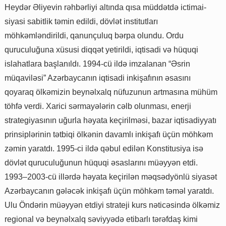
Heydər Əliyevin rəhbərliyi altında qısa müddətdə ictimai-
siyasi sabitlik təmin edildi, dövlət institutları
möhkəmləndirildi, qanunçuluq bərpa olundu. Ordu
quruculuğuna xüsusi diqqət yetirildi, iqtisadi və hüquqi
islahatlara başlanıldı. 1994-cü ildə imzalanan “Əsrin
müqaviləsi” Azərbaycanın iqtisadi inkişafının əsasını
qoyaraq ölkəmizin beynəlxalq nüfuzunun artmasına mühüm
töhfə verdi. Xarici sərmayələrin cəlb olunması, enerji
strategiyasının uğurla həyata keçirilməsi, bazar iqtisadiyyatı
prinsiplərinin tətbiqi ölkənin davamlı inkişafı üçün möhkəm
zəmin yaratdı. 1995-ci ildə qəbul edilən Konstitusiya isə
dövlət quruculuğunun hüquqi əsaslarını müəyyən etdi.
1993–2003-cü illərdə həyata keçirilən məqsədyönlü siyasət
Azərbaycanın gələcək inkişafı üçün möhkəm təməl yaratdı.
Ulu Öndərin müəyyən etdiyi strateji kurs nəticəsində ölkəmiz
regional və beynəlxalq səviyyədə etibarlı tərəfdaş kimi