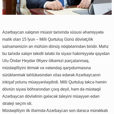
Azərbaycan xalqının müasir tarixində xüsusi əhəmiyyətə
malik olan 15 İyun – Milli Qurtuluş Günü dövlətçilik
salnaməmizin ən mühüm dönüş nöqtələrindən biridir. Məhz
bu tarixdə xalqın təkidli tələbi ilə siyasi hakimiyyətə qayıdan
Ulu Öndər Heydər Əliyev ölkəmizi parçalanmaq,
müstəqilliyini itirmək və vətəndaş qarşıdurmasına
sürüklənmək təhlükəsindən xilas edərək Azərbaycanın
inkişaf yolunu müəyyənləşdirdi. Milli Qurtuluş təkcə həmin
dövrün siyasi böhranından çıxış deyil, həm də müstəqil
Azərbaycan dövlətinin gələcək taleyini müəyyən edən
strateji seçim idi.
Müstəqilliyin ilk illərində Azərbaycan son dərəcə mürəkkəb