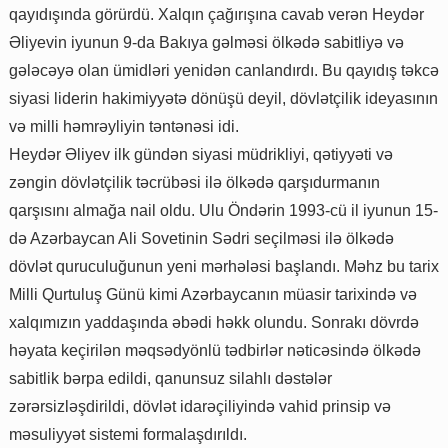
qayıdışında görürdü. Xalqın çağırışına cavab verən Heydər
Əliyevin iyunun 9-da Bakıya gəlməsi ölkədə sabitliyə və
gələcəyə olan ümidləri yenidən canlandırdı. Bu qayıdış təkcə
siyasi liderin hakimiyyətə dönüşü deyil, dövlətçilik ideyasının
və milli həmrəyliyin təntənəsi idi.
Heydər Əliyev ilk gündən siyasi müdrikliyi, qətiyyəti və
zəngin dövlətçilik təcrübəsi ilə ölkədə qarşıdurmanın
qarşısını almağa nail oldu. Ulu Öndərin 1993-cü il iyunun 15-
də Azərbaycan Ali Sovetinin Sədri seçilməsi ilə ölkədə
dövlət quruculuğunun yeni mərhələsi başlandı. Məhz bu tarix
Milli Qurtuluş Günü kimi Azərbaycanın müasir tarixində və
xalqımızın yaddaşında əbədi həkk olundu. Sonrakı dövrdə
həyata keçirilən məqsədyönlü tədbirlər nəticəsində ölkədə
sabitlik bərpa edildi, qanunsuz silahlı dəstələr
zərərsizləşdirildi, dövlət idarəçiliyində vahid prinsip və
məsuliyyət sistemi formalaşdırıldı.