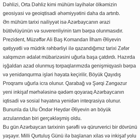
Dəhlizi, Orta Dəhliz kimi mühüm layihələr ölkəmizin
geosiyasi və geoiqtisadi əhəmiyyətini daha da artırıb.
Ən mühüm tarixi nailiyyət isə Azərbaycanın ərazi
bütövlüyünün və suverenliyinin tam bərpa olunmasıdır.
Prezident, Müzəffər Ali Baş Komandan İlham Əliyevin
qətiyyətli və müdrik rəhbərliyi ilə qazandığımız tarixi Zəfər
xalqımızın ədalət mübarizəsini uğurla başa çatdırdı. Hazırda
işğaldan azad olunmuş torpaqlarımızda genişmiqyaslı bərpa
və yenidənqurma işləri həyata keçirilir, Böyük Qayıdış
Proqramı uğurla icra olunur. Qarabağ və Şərqi Zəngəzur
yeni inkişaf mərhələsinə qədəm qoyaraq Azərbaycanın
iqtisadi və sosial həyatına yenidən inteqrasiya olunur.
Bununla da Ulu Öndər Heydər Əliyevin ən böyük
arzularından biri gerçəkləşmiş oldu.
Bu gün Azərbaycan tarixinin şərəfli və qürurverici bir dövrünü
yaşayır. Milli Qurtuluş Günü ilə başlanan xilas və inkişaf yolu