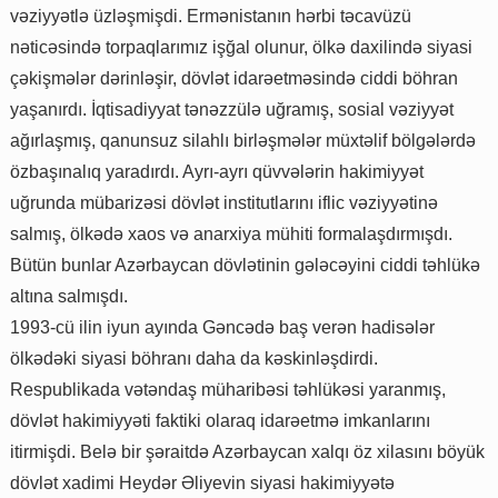
vəziyyətlə üzləşmişdi. Ermənistanın hərbi təcavüzü
nəticəsində torpaqlarımız işğal olunur, ölkə daxilində siyasi
çəkişmələr dərinləşir, dövlət idarəetməsində ciddi böhran
yaşanırdı. İqtisadiyyat tənəzzülə uğramış, sosial vəziyyət
ağırlaşmış, qanunsuz silahlı birləşmələr müxtəlif bölgələrdə
özbaşınalıq yaradırdı. Ayrı-ayrı qüvvələrin hakimiyyət
uğrunda mübarizəsi dövlət institutlarını iflic vəziyyətinə
salmış, ölkədə xaos və anarxiya mühiti formalaşdırmışdı.
Bütün bunlar Azərbaycan dövlətinin gələcəyini ciddi təhlükə
altına salmışdı.
1993-cü ilin iyun ayında Gəncədə baş verən hadisələr
ölkədəki siyasi böhranı daha da kəskinləşdirdi.
Respublikada vətəndaş müharibəsi təhlükəsi yaranmış,
dövlət hakimiyyəti faktiki olaraq idarəetmə imkanlarını
itirmişdi. Belə bir şəraitdə Azərbaycan xalqı öz xilasını böyük
dövlət xadimi Heydər Əliyevin siyasi hakimiyyətə