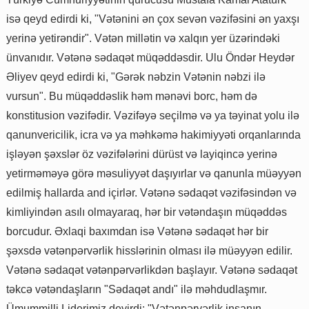
isə qeyd edirdi ki, "Vətənini ən çox sevən vəzifəsini ən yaxşı
yerinə yetirəndir". Vətən millətin və xalqın yer üzərindəki
ünvanıdır. Vətənə sədaqət müqəddəsdir. Ulu Öndər Heydər
Əliyev qeyd edirdi ki, "Gərək nəbzin Vətənin nəbzi ilə
vursun". Bu müqəddəslik həm mənəvi borc, həm də
konstitusion vəzifədir. Vəzifəyə seçilmə və ya təyinat yolu ilə
qanunvericilik, icra və ya məhkəmə hakimiyyəti orqanlarında
işləyən şəxslər öz vəzifələrini dürüst və layiqincə yerinə
yetirməməyə görə məsuliyyət daşıyırlar və qanunla müəyyən
edilmiş hallarda and içirlər. Vətənə sədaqət vəzifəsindən və
kimliyindən asılı olmayaraq, hər bir vətəndaşın müqəddəs
borcudur. Əxlaqi baxımdan isə Vətənə sədaqət hər bir
şəxsdə vətənpərvərlik hisslərinin olması ilə müəyyən edilir.
Vətənə sədaqət vətənpərvərlikdən başlayır. Vətənə sədaqət
təkcə vətəndaşların "Sədaqət andı" ilə məhdudlaşmır.
Ümummilli Liderimiz deyirdi: "Vətənpərvərlik insanın