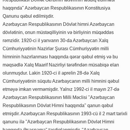
haqqında" Azərbaycan Respublikasının Konstitusiya
Qanunu qəbul edilmişdir.
Azərbaycan Respublikasının Dövlət himni Azərbaycan
dövlətinin, onun müstəqilliyinin və birliyinin müqəddəs
rəmzidir. 1920-ci il yanvarın 30-da Azərbaycan Xalq
Cümhuriyyətinin Nazirlər Şurası Cümhuriyyətin milli
himninin hazırlanması haqqında qərar qəbul etmiş və bu
məqsədlə Xalq Maarif Nazirliyi tərəfindən müsabiqə elan
olunmuşdur. Lakin 1920-ci il aprelin 28-də Xalq
Cümhuriyyətinin süqutu Azərbaycanın milli himnini qəbul
etməyə imkan verməmişdir. Yalnız 1992-ci il mayın 27-də
Azərbaycan Respublikasının Milli Məclisi "Azərbaycan
Respublikasının Dövlət Himni haqqında" qanun qəbul
etmişdir. Azərbaycan Respublikasının 1993-cü il 2 mart tarixli
qanunu ilə "Azərbaycan Respublikasının Dövlət Himni
haqqında Əsasnamə" təsdiqlənmişdir. "Azərbaycan