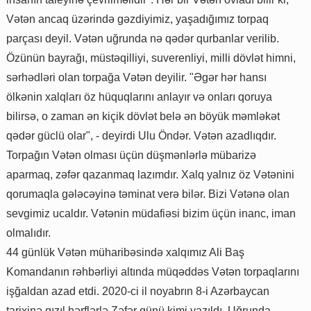
Vətən ancaq üzərində gəzdiyimiz, yaşadığımız torpaq
parçası deyil. Vətən uğrunda nə qədər qurbanlar verilib.
Özünün bayrağı, müstəqilliyi, suverenliyi, milli dövlət himni,
sərhədləri olan torpağa Vətən deyilir. "Əgər hər hansı
ölkənin xalqları öz hüquqlarını anlayır və onları qoruya
bilirsə, o zaman ən kiçik dövlət belə ən böyük məmləkət
qədər güclü olar", - deyirdi Ulu Öndər. Vətən azadlıqdır.
Torpağın Vətən olması üçün düşmənlərlə mübarizə
aparmaq, zəfər qazanmaq lazımdır. Xalq yalnız öz Vətənini
qorumaqla gələcəyinə təminat verə bilər. Bizi Vətənə olan
sevgimiz ucaldır. Vətənin müdafiəsi bizim üçün inanc, iman
olmalıdır.
44 günlük Vətən müharibəsində xalqımız Ali Baş
Komandanın rəhbərliyi altında müqəddəs Vətən torpaqlarını
işğaldan azad etdi. 2020-ci il noyabrın 8-i Azərbaycan
tarixinə qızıl hərflərlə Zəfər günü kimi yazıldı. Uğrunda