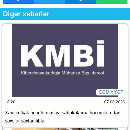
Digər xəbərlər
CƏMİYYƏT
18:20
07.08.2026
Xarici ölkələrin informasiya şəbəkələrinə hücumlar edən
şəxslər saxlanılıblar