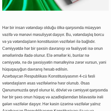
Hər bir insan vətəndaşı olduğu ölkə qarşısında müəyyən
vəzifə və mənəvi məsuliyyət daşıyır. Bu, vətəndaşlıq borcu
və ya vətəndaşların konstitusion vəzifələri ilə bağlıdır.
Cəmiyyətdə hər bir şəxsin davranışı və fəaliyyəti isə onun
əməllərində ifadə olunur. Elə əməllər ki, bunlar nə
cəmiyyətə, nə də şəxsiyyətin mənafeyinə zərər vursun, yəni
hüquqauyğun davranış hesab edilsin.
Azərbaycan Respublikası Konstitusiyasının 4-cü fəsli
vətəndaşların əsas vəzifələrinə həsr olunub. Əsas
Qanunumuzda qeyd olunur ki, dövlət və cəmiyyət qarşısında
hər bir şəxs onun hüquq və azadlıqlarından bilavasitə irəli
gələn vəzifələr daşıyır. Hər kəsin üzərinə vəzifələr yalnız
Azərbaycan Respublikasının Konstitusiyası ilə və ya