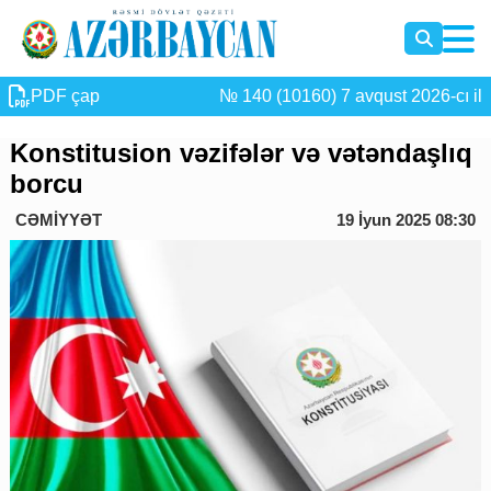
PDF çap
№ 140 (10160) 7 avqust 2026-cı il
Konstitusion vəzifələr və vətəndaşlıq
borcu
CƏMİYYƏT
19 İyun 2025 08:30