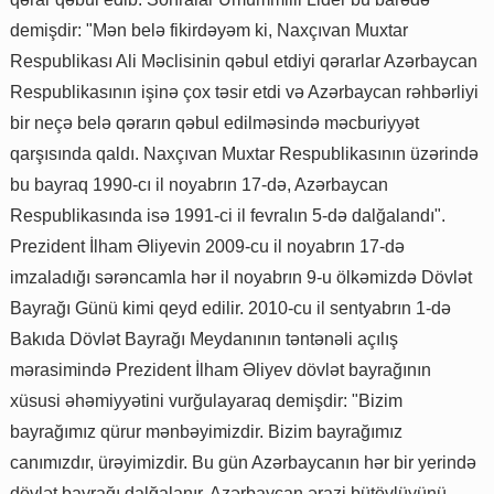
demişdir: "Mən belə fikirdəyəm ki, Naxçıvan Muxtar
Respublikası Ali Məclisinin qəbul etdiyi qərarlar Azərbaycan
Respublikasının işinə çox təsir etdi və Azərbaycan rəhbərliyi
bir neçə belə qərarın qəbul edilməsində məcburiyyət
qarşısında qaldı. Naxçıvan Muxtar Respublikasının üzərində
bu bayraq 1990-cı il noyabrın 17-də, Azərbaycan
Respublikasında isə 1991-ci il fevralın 5-də dalğalandı".
Prezident İlham Əliyevin 2009-cu il noyabrın 17-də
imzaladığı sərəncamla hər il noyabrın 9-u ölkəmizdə Dövlət
Bayrağı Günü kimi qeyd edilir. 2010-cu il sentyabrın 1-də
Bakıda Dövlət Bayrağı Meydanının təntənəli açılış
mərasimində Prezident İlham Əliyev dövlət bayrağının
xüsusi əhəmiyyətini vurğulayaraq demişdir: "Bizim
bayrağımız qürur mənbəyimizdir. Bizim bayrağımız
canımızdır, ürəyimizdir. Bu gün Azərbaycanın hər bir yerində
dövlət bayrağı dalğalanır. Azərbaycan ərazi bütövlüyünü