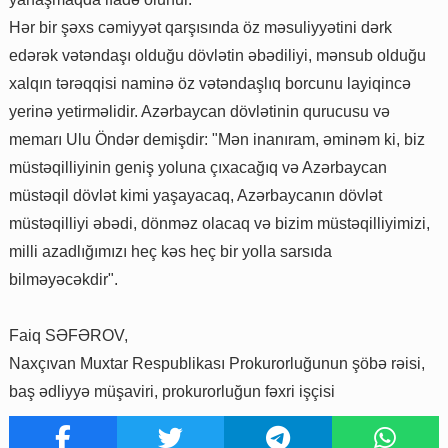
Hər bir şəxs cəmiyyət qarşısında öz məsuliyyətini dərk
edərək vətəndaşı olduğu dövlətin əbədiliyi, mənsub olduğu
xalqın tərəqqisi naminə öz vətəndaşlıq borcunu layiqincə
yerinə yetirməlidir. Azərbaycan dövlətinin qurucusu və
memarı Ulu Öndər demişdir: "Mən inanıram, əminəm ki, biz
müstəqilliyinin geniş yoluna çıxacağıq və Azərbaycan
müstəqil dövlət kimi yaşayacaq, Azərbaycanın dövlət
müstəqilliyi əbədi, dönməz olacaq və bizim müstəqilliyimizi,
milli azadlığımızı heç kəs heç bir yolla sarsıda
bilməyəcəkdir".
Faiq SƏFƏROV,
Naxçıvan Muxtar Respublikası Prokurorluğunun şöbə rəisi,
baş ədliyyə müşaviri, prokurorluğun fəxri işçisi