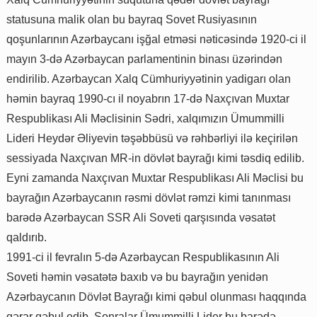
statusuna malik olan bu bayraq Sovet Rusiyasının
qoşunlarının Azərbaycanı işğal etməsi nəticəsində 1920-ci il
mayın 3-də Azərbaycan parlamentinin binası üzərindən
endirilib. Azərbaycan Xalq Cümhuriyyətinin yadigarı olan
həmin bayraq 1990-cı il noyabrın 17-də Naxçıvan Muxtar
Respublikası Ali Məclisinin Sədri, xalqımızın Ümummilli
Lideri Heydər Əliyevin təşəbbüsü və rəhbərliyi ilə keçirilən
sessiyada Naxçıvan MR-in dövlət bayrağı kimi təsdiq edilib.
Eyni zamanda Naxçıvan Muxtar Respublikası Ali Məclisi bu
bayrağın Azərbaycanın rəsmi dövlət rəmzi kimi tanınması
barədə Azərbaycan SSR Ali Soveti qarşısında vəsatət
qaldırıb.
1991-ci il fevralın 5-də Azərbaycan Respublikasının Ali
Soveti həmin vəsatətə baxıb və bu bayrağın yenidən
Azərbaycanın Dövlət Bayrağı kimi qəbul olunması haqqında
qərar qəbul edib. Sonralar Ümummilli Lider bu barədə