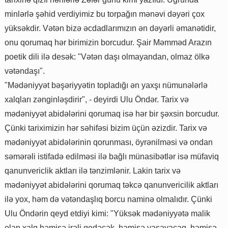
minlərlə şəhid verdiyimiz bu torpağın mənəvi dəyəri çox
yüksəkdir. Vətən bizə əcdadlarımızın ən dəyərli əmanətidir,
onu qorumaq hər birimizin borcudur. Şair Məmməd Arazın
poetik dili ilə desək: "Vətən daşı olmayandan, olmaz ölkə
vətəndaşı".
"Mədəniyyət bəşəriyyətin topladığı ən yaxşı nümunələrlə
xalqları zənginləşdirir", - deyirdi Ulu Öndər. Tarix və
mədəniyyət abidələrini qorumaq isə hər bir şəxsin borcudur.
Çünki tariximizin hər səhifəsi bizim üçün əzizdir. Tarix və
mədəniyyət abidələrinin qorunması, öyrənilməsi və ondan
səmərəli istifadə edilməsi ilə bağlı münasibətlər isə müfaviq
qanunvericlik aktları ilə tənzimlənir. Lakin tarix və
mədəniyyət abidələrini qorumaq təkcə qanunvericilik aktları
ilə yox, həm də vətəndaşlıq borcu naminə olmalıdır. Çünki
Ulu Öndərin qeyd etdiyi kimi: "Yüksək mədəniyyətə malik
olan xalq həmişə irəli gedəcək, həmişə yaşayacaq, həmişə