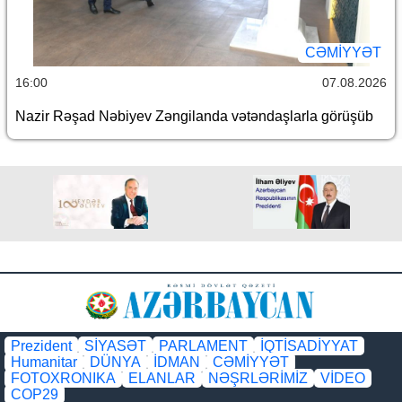
CƏMİYYƏT
16:00
07.08.2026
Nazir Rəşad Nəbiyev Zəngilanda vətəndaşlarla görüşüb
Prezident
SİYASƏT
PARLAMENT
İQTİSADİYYAT
Humanitar
DÜNYA
İDMAN
CƏMİYYƏT
FOTOXRONIKA
ELANLAR
NƏŞRLƏRİMİZ
VİDEO
COP29