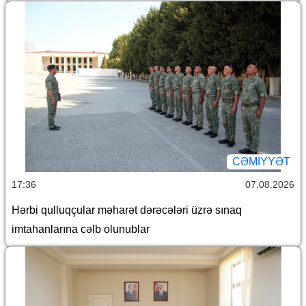
CƏMİYYƏT
17:36
07.08.2026
Hərbi qulluqçular məharət dərəcələri üzrə sınaq
imtahanlarına cəlb olunublar