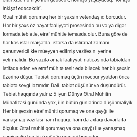
inkişaf edəcəkdir".
Ətraf mühiti qorumaq hər bir şəxsin vətəndaşlıq borcudur.
Hər bir şəxs öz həyat fəaliyyəti prosesində bu və ya digər
formada təbiətlə, ətraf mühitlə təmasda olur. Buna görə də
hər kəs istər məişətdə, istərsə də istirahət zamanı
qanunvericiliklə müəyyən edilmiş vəzifəsini yerinə
yetirməlidir. Bu vəzifə əmək fəaliyyəti nəticəsində təbiətdən
istifadə edən və ətraf mühitə təsir edə biləcək hər bir şəxsin
üzərinə düşür. Təbiəti qorumaq üçün məcburiyyətdən öncə
təbiətə sevgi lazımdır. Bəli, təbiət düşünür və düşündürür.
Təbiət haqqında yalnız 5 iyun Dünya Ətraf Mühitin
Mühafizəsi günündə yox, ilin bütün günlərində düşünməliyik.
Hər bir şəxsin ətraf mühiti qorumaq və ona qayğı ilə
yanaşmaq vəzifəsi həm hüquqi, həm də əxlaqi dəyərlərlə
ölçülür. Ətraf mühiti qorumaq və ona qayğı ilıə yanaşmaq
cəmiyyətin hər bir üzvünün mənəvi borcudur.