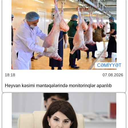
CƏMİYYƏT
18:18
07.08.2026
Heyvan kəsimi məntəqələrində monitorinqlər aparılıb