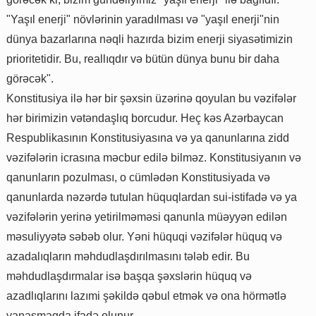
"Yaşıl enerji" növlərinin yaradılması və "yaşıl enerji"nin
dünya bazarlarına nəqli hazırda bizim enerji siyasətimizin
prioritetidir. Bu, reallıqdır və bütün dünya bunu bir daha
görəcək".
Konstitusiya ilə hər bir şəxsin üzərinə qoyulan bu vəzifələr
hər birimizin vətəndaşlıq borcudur. Heç kəs Azərbaycan
Respublikasının Konstitusiyasına və ya qanunlarına zidd
vəzifələrin icrasına məcbur edilə bilməz. Konstitusiyanın və
qanunların pozulması, o cümlədən Konstitusiyada və
qanunlarda nəzərdə tutulan hüquqlardan sui-istifadə və ya
vəzifələrin yerinə yetirilməməsi qanunla müəyyən edilən
məsuliyyətə səbəb olur. Yəni hüquqi vəzifələr hüquq və
azadalıqların məhdudlaşdırılmasını tələb edir. Bu
məhdudlaşdırmalar isə başqa şəxslərin hüquq və
azadlıqlarını lazımi şəkildə qəbul etmək və ona hörmətlə
yanaşmaqda ifadə olunur.