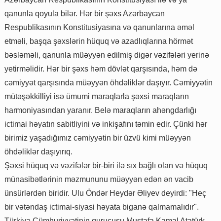
qanunla qoyula bilər. Hər bir şəxs Azərbaycan
Respublikasının Konstitusiyasına və qanunlarına əməl
etməli, başqa şəxslərin hüquq və azadlıqlarına hörmət
bəsləməli, qanunla müəyyən edilmiş digər vəzifələri yerinə
yetirməlidir. Hər bir şəxs həm dövlət qarşısında, həm də
cəmiyyət qarşısında müəyyən öhdəliklər daşıyır. Cəmiyyətin
mütəşəkkilliyi isə ümumi maraqlarla şəxsi maraqların
harmoniyasından yaranır. Belə maraqların ahəngdarlığı
ictimai həyatın sabitliyini və inkişafını təmin edir. Çünki hər
birimiz yaşadığımız cəmiyyətin bir üzvü kimi müəyyən
öhdəliklər daşıyırıq.
Şəxsi hüquq və vəzifələr bir-biri ilə sıx bağlı olan və hüquq
münasibətlərinin məzmununu müəyyən edən ən vacib
ünsürlərdən biridir. Ulu Öndər Heydər Əliyev deyirdi: "Heç
bir vətəndaş ictimai-siyasi həyata biganə qalmamalıdır".
Türkiyə Cümhuriyyətinin qurucusu Mustafa Kamal Atatürk