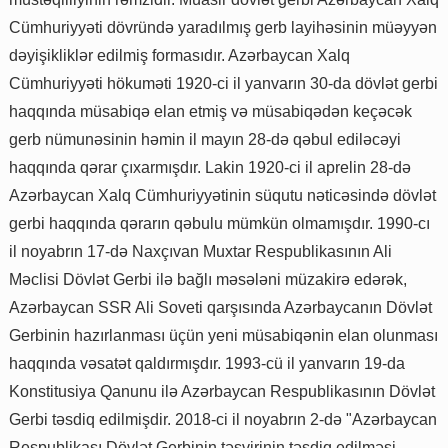
Cümhuriyyəti dövründə yaradılmış gerb layihəsinin müəyyən
dəyişikliklər edilmiş formasıdır. Azərbaycan Xalq
Cümhuriyyəti hökuməti 1920-ci il yanvarın 30-da dövlət gerbi
haqqında müsabiqə elan etmiş və müsabiqədən keçəcək
gerb nümunəsinin həmin il mayın 28-də qəbul ediləcəyi
haqqında qərar çıxarmışdır. Lakin 1920-ci il aprelin 28-də
Azərbaycan Xalq Cümhuriyyətinin süqutu nəticəsində dövlət
gerbi haqqında qərarın qəbulu mümkün olmamışdır. 1990-cı
il noyabrın 17-də Naxçıvan Muxtar Respublikasının Ali
Məclisi Dövlət Gerbi ilə bağlı məsələni müzakirə edərək,
Azərbaycan SSR Ali Soveti qarşısında Azərbaycanın Dövlət
Gerbinin hazırlanması üçün yeni müsabiqənin elan olunması
haqqında vəsatət qaldırmışdır. 1993-cü il yanvarın 19-da
Konstitusiya Qanunu ilə Azərbaycan Respublikasının Dövlət
Gerbi təsdiq edilmişdir. 2018-ci il noyabrın 2-də "Azərbaycan
Respublikası Dövlət Gerbinin təsvirinin təsdiq edilməsi