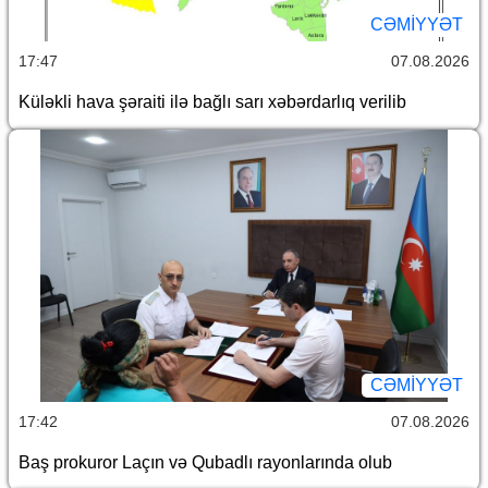
CƏMİYYƏT
17:47
07.08.2026
Küləkli hava şəraiti ilə bağlı sarı xəbərdarlıq verilib
CƏMİYYƏT
17:42
07.08.2026
Baş prokuror Laçın və Qubadlı rayonlarında olub