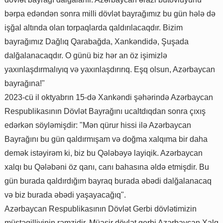
bərpa edəndən sonra milli dövlət bayrağımız bu gün hələ də
işğal altında olan torpaqlarda qaldırılacaqdır. Bizim
bayrağımız Dağlıq Qarabağda, Xankəndidə, Şuşada
dalğalanacaqdır. O günü biz hər an öz işimizlə
yaxınlaşdırmalıyıq və yaxınlaşdırırıq. Eşq olsun, Azərbaycan
bayrağına!"
2023-cü il oktyabrın 15-də Xankəndi şəhərində Azərbaycan
Respublikasının Dövlət Bayrağını ucaltdıqdan sonra çıxış
edərkən söyləmişdir: "Mən qürur hissi ilə Azərbaycan
Bayrağını bu gün qaldırmışam və doğma xalqıma bir daha
demək istəyirəm ki, biz bu Qələbəyə layiqik. Azərbaycan
xalqı bu Qələbəni öz qanı, canı bahasına əldə etmişdir. Bu
gün burada qaldırdığım bayraq burada əbədi dalğalanacaq
və biz burada əbədi yaşayacağıq".
Azərbaycan Respublikasının Dövlət Gerbi dövlətimizin
müstəqilliyinin rəmzidir. Müasir dövlət gerbi Azərbaycan Xalq