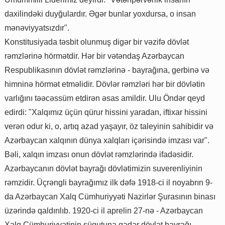
daxilindəki duyğulardır. Əgər bunlar yoxdursa, o insan
mənəviyyatsızdır".
Konstitusiyada təsbit olunmuş digər bir vəzifə dövlət
rəmzlərinə hörmətdir. Hər bir vətəndaş Azərbaycan
Respublikasının dövlət rəmzlərinə - bayrağına, gerbinə və
himninə hörmət etməlidir. Dövlər rəmzləri hər bir dövlətin
varlığını təəcəssüm etdirən əsas amildir. Ulu Öndər qeyd
edirdi: "Xalqımız üçün qürur hissini yaradan, iftixar hissini
verən odur ki, o, artıq azad yaşayır, öz taleyinin sahibidir və
Azərbaycan xalqının dünya xalqları içərisində imzası var".
Bəli, xalqın imzası onun dövlət rəmzlərində ifadəsidir.
Azərbaycanın dövlət bayrağı dövlətimizin suverenliyinin
rəmzidir. Üçrəngli bayrağımız ilk dəfə 1918-ci il noyabrın 9-
da Azərbaycan Xalq Cümhuriyyəti Nazirlər Şurasının binası
üzərində qaldırılıb. 1920-ci il aprelin 27-nə - Azərbaycan
Xalq Cümhuriyyətinin süqutuna qədər dövlət bayrağı