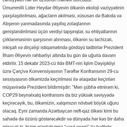
Ümummilli Lider Heydər Əliyevin ölkənin ekoloji vəziyyətinin
yaxşılaşdırılması, ağacların əkilməsi, xüsusən də Bakıda və
Abşeron yarımadasında yaşıllıq zolaqlarının
genişləndirilməsi üçün verdiyi tapşırıqlar, su ehtiyatlarının
çirklənməsinin qarşısının alınması, ölkənin su təchizatı,
inkişafı və dirçəlişi istiqamətində gördüyü tədbirlər Prezident
İlham Əliyevin rəhbərliyi altında bu gün də uğurla davam
etdirilir. 15 dekabr 2023-cü ildə BMT-nin İqlim Dəyişikliyi
üzrə Çərçivə Konvensiyasının Tərəflər Konfransının 29-cu
sessiyasının ölkəmizdə keçirilməsi ilə əlaqədar keçirilən
müşavirədə Prezident bildirmişdir: "Mən şübhə etmirəm ki,
COP29 beynəlxalq konfransını da biz yüksək səviyyədə
keçirəcəyik, bu, ölkəmizin, xalqımızın növbəti böyük uğuru
olacaq. Eyni zamanda Azərbaycan neft-qaz ölkəsi kimi bu
sahədə də özünü göstərəcəkdir və dünyada hər kəs bir daha
görəcək ki, bizim gündəliyimiz "yaşıl enerji" ilə bağlıdır.