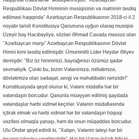
Respublikası Dövlət Himninin musiqisinin və mətninin təsdiq
edilməsi haqqında" Azərbaycan Respublikasının 2018-ci il 2
noyabr tarixli Konstitusiya Qanununa uyğun olaraq musiqisi
Üzeyir bəy Hacıbəyliyə, sözləri Əhməd Cavada məxsus olan
"Azərbaycan marşı" Azərbaycan Respublikasının Dövlət
Himni kimi təsdiq edilmişdir. Ümummilli Lider Heydər Əliyev
demişdir: "Biz öz himnimizi, bayrağımızı özümüz qədər
sevməliyik. Çünki bu, bizim Vətənimizə, millətimizə,
dövlətimizə olan sədaqət, sevgi və məhəbbətin rəmzidir!"
Konstitusiyada qeyd olunur ki, Vətəni müdafiə hər bir
vətəndaşın borcudur. Qanunla müəyyən edilmiş qaydada
vətəndaşlar hərbi xidmət keçirlər. Vətənin müdafiəsində
içtirak etmək və hərbi xidmət hər bir vətəndaşın hüquqi
vəzifəsi olmaqla yanaşı, həm də onun müqəddəs borcudur.
Ulu Öndər qeyd edirdi ki, "Xalqın, Vətənin taleyi hər bir
insanın taleyinə çevrilməlidir". Hər bir Vətən övladı bilir ki,