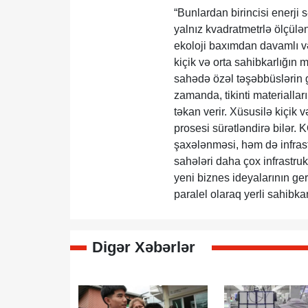
“Bunlardan birincisi enerji 
yalnız kvadratmetrlə ölçül
ekoloji baxımdan davamlı v
kiçik və orta sahibkarlığın 
sahədə özəl təşəbbüslərin g
zamanda, tikinti materialla
təkan verir. Xüsusilə kiçik v
prosesi sürətləndirə bilər
şaxələnməsi, həm də infrast
sahələri daha çox infrastru
yeni biznes ideyalarının ge
paralel olaraq yerli sahibkar
Digər Xəbərlər