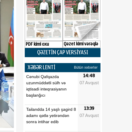
Qəzet kimi vərəqlə
PDF kimi oxu
QƏZETİN ÇAP VERSİYASI
XƏBƏR LENTİ
Bütün xəbərlər
14:48
Cənubi Qafqazda
07 Avqust
uzunmüddətli sülh və
iqtisadi inteqrasiyanın
başlanğıcı
13:39
Tailandda 14 yaşlı şagird 8
07 Avqust
adamı qətlə yetirəndən
sonra intihar edib