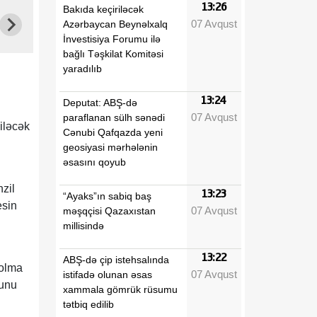
13:26
Bakıda keçiriləcək
07 Avqust
Azərbaycan Beynəlxalq
İnvestisiya Forumu ilə
bağlı Təşkilat Komitəsi
yaradılıb
13:24
Deputat: ABŞ-də
07 Avqust
paraflanan sülh sənədi
iləcək
Cənubi Qafqazda yeni
geosiyasi mərhələnin
əsasını qoyub
zil
13:23
“Ayaks”ın sabiq baş
esin
07 Avqust
məşqçisi Qazaxıstan
millisində
13:22
ABŞ-də çip istehsalında
 olma
07 Avqust
istifadə olunan əsas
ğunu
xammala gömrük rüsumu
tətbiq edilib