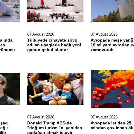
07 Avqust 2026
07 Avqust 2026
alında
Türkiyədə cinayətə sövq
Avropada meşə yanğı
sas
edilən uşaqlarla bağlı yeni
19 milyard avrodan ç
 rüsumu
qanun qəbul olunur
zərər vurub
07 Avqust 2026
07 Avqust 2026
uşaq
Donald Tramp ABŞ-də
Avropada istidən 25
bağlı
"doğum turizmi"ni yenidən
mindən çox insan öl
lib
qadağan etmək istəyir