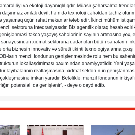
səmərəliliyi və ekoloji dayanıqlılıqdır. Müasir şəhərsalma trendlər
ən daşınmaz əmlak deyil, həm də texnoloji cəhətdən təchiz olun
ə yaşamaq üçün rahat məkanlar tələb edir. İkinci mühüm istiqam
mənzil sektoruna inteqrasiyasıdır. Biz agentlik olaraq hesab edirik
enişlənməsi təkcə yaşayış sahələrinin sayının artmasına yox, 
rı sənayesindən xidmət sektoruna qədər olan bütün sahələrin ink
ə orta biznesin innovativ və sürətli tikinti texnologiyalarına çıxışı
. KOB-ların mənzil fondunun genişlənməsində rolu həm bu sahəni
rukturun lokallaşdırılması baxımından əhəmiyyətlidir. Yeni yaşa
ktur layihələrinin reallaşmasına, xidmət sektorunun genişlənməs
rçəkləşməsinə imkan yaradır. Beləliklə, mənzil fondunun inkişafı 
lığın potensialı da genişlənir”, - deyə o qeyd edib.