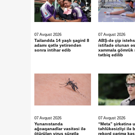
07 Avqust 2026
07 Avqust 2026
Tailandda 14 yaşlı şagird 8
ABŞ-də çip istehs
adamı qətlə yetirəndən
istifadə olunan ə
sonra intihar edib
xammala gömrük
tətbiq edilib
07 Avqust 2026
07 Avqust 2026
Yunanıstanda
“Meta” şirkətinə 
ağcaqanadlar vasitəsi ilə
təhlükəsizliyi ilə 
ötürülən virus sürətlə
rekord cərimə kəsi