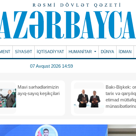
MENT
SİYASƏT
İQTİSADİYYAT
HUMANITAR
DÜNYA
İDMAN
07 Avqust 2026 14:59
Mavi sərhədlərimizin
Bakı-Bişkek: o
ayıq-sayıq keşikçiləri
tarix və qarşılıq
etimad müttəfiq
münasibətlərinə