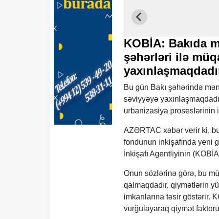
KOBİA: Bakıda mə
şəhərləri ilə müq
yaxınlaşmaqdadı
Bu gün Bakı şəhərində mənzi
səviyyəyə yaxınlaşmaqdadır.
urbanizasiya proseslərinin in
AZƏRTAC xəbər verir ki, b
fondunun inkişafında yeni g
İnkişafı Agentliyinin (KOBİ
Onun sözlərinə görə, bu mü
qalmaqdadır, qiymətlərin yük
imkanlarına təsir göstərir.
vurğulayaraq qiymət faktoruna