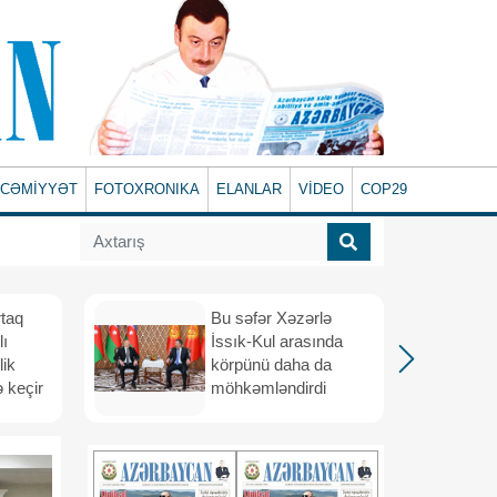
CƏMİYYƏT
FOTOXRONIKA
ELANLAR
VİDEO
COP29
rtaq
Bu səfər Xəzərlə
lı
İssık-Kul arasında
lik
körpünü daha da
 keçir
möhkəmləndirdi