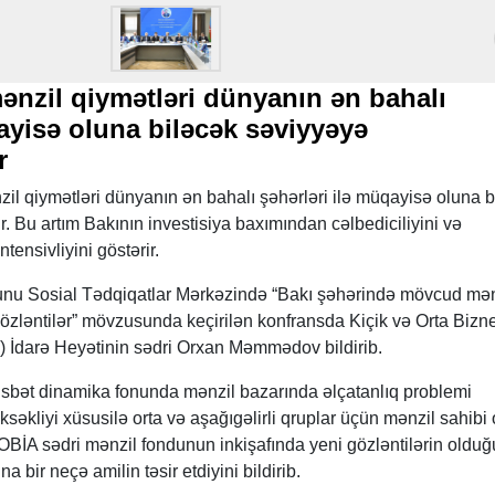
nzil qiymətləri dünyanın ən bahalı
ayisə oluna biləcək səviyyəyə
r
l qiymətləri dünyanın ən bahalı şəhərləri ilə müqayisə oluna b
 Bu artım Bakının investisiya baxımından cəlbediciliyini və
tensivliyini göstərir.
unu Sosial Tədqiqatlar Mərkəzində “Bakı şəhərində mövcud mən
özləntilər” mövzusunda keçirilən konfransda Kiçik və Orta Bizn
A) İdarə Heyətinin sədri Orxan Məmmədov bildirib.
sbət dinamika fonunda mənzil bazarında əlçatanlıq problemi
səkliyi xüsusilə orta və aşağıgəlirli qruplar üçün mənzil sahibi
 KOBİA sədri mənzil fondunun inkişafında yeni gözləntilərin oldu
 bir neçə amilin təsir etdiyini bildirib.