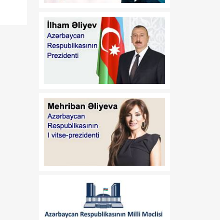
enerjisi istehsalçısı olan
şirkətə investisiya yatırıb
12:53
Azərbaycan film layihəsi
07 Avqust
beynəlxalq nüfuzlu qrantın
qalibi olub
12:51
Vaşinqton görüşü:
07 Avqust
Azərbaycan sülh
gündəliyini və regionun
gələcək inkişaf
istiqamətlərini müəyyən
edən dövlətə çevrildi
12:49
“Sinxua”: Orta Dəhlizin
07 Avqust
strateji əhəmiyyətinin
artması Azərbaycanı
nəqliyyat-logistika habına
çevirir
12:13
Donald Tramp ABŞ-də