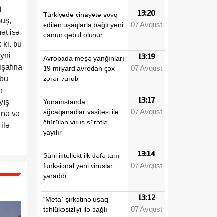
i
13:20
Türkiyədə cinayətə sövq
muş,
07 Avqust
edilən uşaqlarla bağlı yeni
ət isə
qanun qəbul olunur
 ki, bu
eyni
13:19
Avropada meşə yanğınları
işafına
07 Avqust
19 milyard avrodan çox
zərər vurub
 bu
n
13:17
Yunanıstanda
yış
07 Avqust
ağcaqanadlar vasitəsi ilə
inə və
ötürülən virus sürətlə
ilə
yayılır
13:14
Süni intellekt ilk dəfə tam
07 Avqust
funksional yeni viruslar
yaradıb
13:12
“Meta” şirkətinə uşaq
07 Avqust
təhlükəsizliyi ilə bağlı