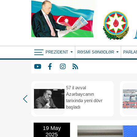
PREZIDENT
RƏSMI SƏNƏDLƏR
PARLA
iya və
57 il əvvəl
 vahid
Azərbaycanın
və
tarixində yeni dövr
i məkana
başladı
19 May
2025