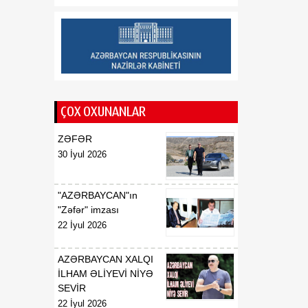
07 Avqust
"doğum turizmi"ni yenidən
qadağan etmək istəyir
12:03
Nabranda təmizlik aksiyası
07 Avqust
keçirilib
12:00
Lənkəranda kanalizasiya
ÇOX OXUNANLAR
07 Avqust
sisteminin yenilənməsi
işlərinə başlanılıb
ZƏFƏR
30 İyul 2026
"AZƏRBAYCAN"ın
"Zəfər" imzası
22 İyul 2026
AZƏRBAYCAN XALQI
İLHAM ƏLİYEVİ NİYƏ
SEVİR
22 İyul 2026