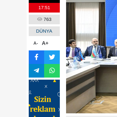
17:51
763
DÜNYA
A+
A-