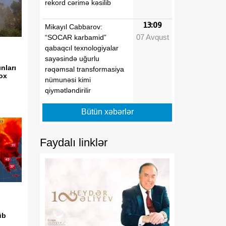
rekord cərimə kəsilib
13:09
Mikayıl Cabbarov:
07 Avqust
“SOCAR karbamid”
qabaqcıl texnologiyalar
sayəsində uğurlu
nları
rəqəmsal transformasiya
ox
nümunəsi kimi
qiymətləndirilir
Bütün xəbərlər
13:04
Paytaxtda 7 təhsil
07 Avqust
müəssisəsində tikinti və
əsaslı təmir işləri aparılır
Faydalı linklər
12:54
Bədii gimnastika üzrə 31-
07 Avqust
ci ölkə çempionatı başa
çatıb
12:53
Dövlət Neft Fondu
07 Avqust
üb
Perunun ən böyük elektrik