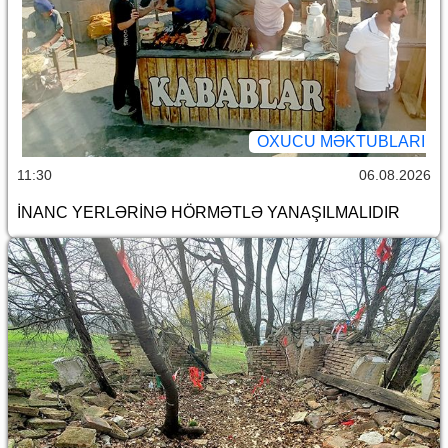
OXUCU MƏKTUBLARI
11:30
06.08.2026
İNANC YERLƏRİNƏ HÖRMƏTLƏ YANAŞILMALIDIR