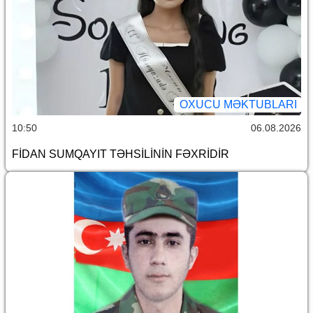
OXUCU MƏKTUBLARI
10:50
06.08.2026
FİDAN SUMQAYIT TƏHSİLİNİN FƏXRİDİR