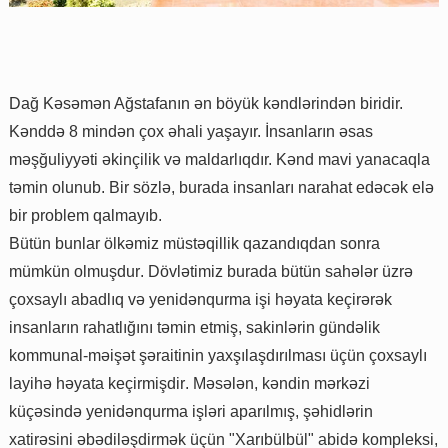
Dağ Kəsəmən Ağstafanın ən böyük kəndlərindən biridir.
Kənddə 8 mindən çox əhali yaşayır. İnsanların əsas
məşğuliyyəti əkinçilik və maldarlıqdır. Kənd mavi yanacaqla
təmin olunub.
Bir
s
ö
zl
ə,
burada
insanlar
ı
narahat
ed
ə
c
ə
k
el
ə
bir
problem
qalmay
ı
b
.
B
ü
t
ü
n
bunlar
ö
lk
ə
miz
m
ü
st
ə
qillik
qazand
ı
qdan
sonra
m
ü
mk
ü
n
olmu
ş
dur
.
D
ö
vl
ə
timiz
burada
b
ü
t
ü
n
sah
ə
l
ə
r
ü
zr
ə
ç
oxsayl
ı
abadl
ı
q
v
ə
yenid
ə
nqurma
i
ş
i
h
ə
yata
ke
ç
ir
ə
r
ə
k
insanlar
ı
n
rahatl
ığı
n
ı
t
ə
min
etmi
ş,
sakinl
ə
rin
g
ü
nd
ə
lik
kommunal
-
m
ə
i
şə
t
şə
raitinin
yax
şı
la
ş
d
ı
r
ı
lmas
ı üçü
n
ç
oxsayl
ı
layih
ə
h
ə
yata
ke
ç
irmi
ş
dir
.
M
ə
s
ə
l
ə
n
,
k
ə
ndin
m
ə
rk
ə
zi
k
üçə
sind
ə
yenid
ə
nqurma
i
ş
l
ə
ri
apar
ı
lm
ış, şə
hidl
ə
rin
xatir
ə
sini
ə
b
ə
dil
əş
dirm
ə
k
üçü
n
"
Xar
ı
b
ü
lb
ü
l
"
abid
ə
kompleksi
,