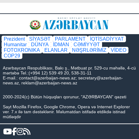
Prezident
SİYASƏT
PARLAMENT
İQTİSADİYYAT
Humanitar
DÜNYA
İDMAN
CƏMİYYƏT
FOTOXRONIKA
ELANLAR
NƏŞRLƏRİMİZ
VİDEO
COP29
Azərbaycan Respublikası, Bakı ş., Mətbuat pr. 529-cu məhəllə, 4-cü
mərtəbə Tel.:(+994 12) 539 49 20, 538-31-11
E-mail.:
contact@azerbaijan-news.az
;
secretary@azerbaijan-
news.az
,
reklam@azerbaijan-news.az
2000-2024(c) Bütün hüquqları qorunur, "AZƏRBAYCAN" qəzeti
Sayt Mozilla Firefox, Google Chrome, Opera və Internet Explorer
ver. 7.x ilə tam dəstəklənir. Məlumatdan istifadə etdikdə istinad
mütləqdir