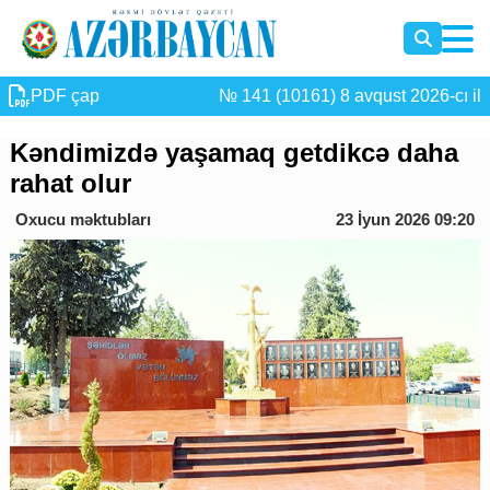
PDF çap
№ 141 (10161) 8 avqust 2026-cı il
Kəndimizdə yaşamaq getdikcə daha
rahat olur
Oxucu məktubları
23 İyun 2026 09:20