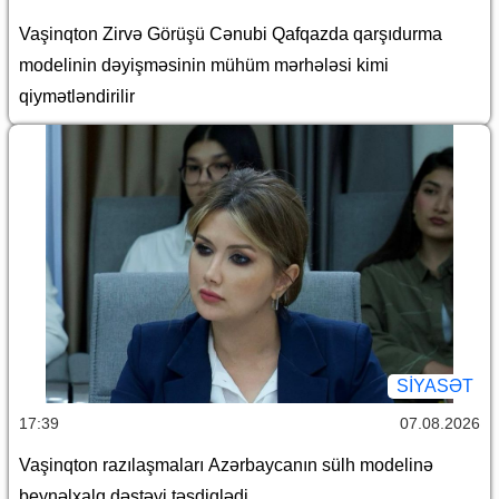
Vaşinqton Zirvə Görüşü Cənubi Qafqazda qarşıdurma
modelinin dəyişməsinin mühüm mərhələsi kimi
qiymətləndirilir
SİYASƏT
17:39
07.08.2026
Vaşinqton razılaşmaları Azərbaycanın sülh modelinə
beynəlxalq dəstəyi təsdiqlədi