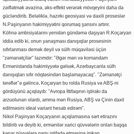
zəiflətmək əvəzinə, əks-effekt verərək mövqeyini daha da
gücləndirib. Beləliklə, hazırkı geosiyasi və daxili proseslər
N.Paşinyanın hakimiyyətini qorumaq şansını artırır.
Köhnə ambisiyalarını yenidən gündəmə daşıyan R.Koçaryan
iddia edib ki, onun yanaşması danışıqlar prosesinin
sıfırlanması demək deyil və sülh müqaviləsi üçün
"zəmanətçilər" lazımdır: "Əgər mən və komandam
Ermənistanda hakimiyyətə gəlsək, Azərbaycanla sülh
danışıqları sıfır nöqtəsindən başlamayacaq". "Zəmanətçi
tərəflər"ə gəlincə, Koçaryan bu rolda Rusiya və ABŞ-ni
gördüyünü açıqlayıb: "Avropa İttifaqının iştirakı da
arzuolunan olardı, amma mən Rusiya, ABŞ və Çinin daxil
edilməsini ideal variant hesab edirəm".
Nikol Paşinyan Koçaryanın açıqlamasına sərt etirazını
bildirib və deyib ki, ermənilər xarici qüvvələrin onları başqa
kənar qüvvələrə qarşı istifadə etməsinə imkan