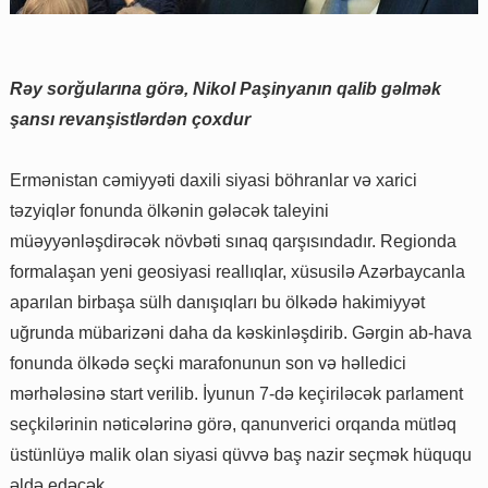
Rəy sorğularına görə, Nikol Paşinyanın qalib gəlmək
şansı revanşistlərdən çoxdur
Ermənistan cəmiyyəti daxili siyasi böhranlar və xarici
təzyiqlər fonunda ölkənin gələcək taleyini
müəyyənləşdirəcək növbəti sınaq qarşısındadır. Regionda
formalaşan yeni geosiyasi reallıqlar, xüsusilə Azərbaycanla
aparılan birbaşa sülh danışıqları bu ölkədə hakimiyyət
uğrunda mübarizəni daha da kəskinləşdirib. Gərgin ab-hava
fonunda ölkədə seçki marafonunun son və həlledici
mərhələsinə start verilib. İyunun 7-də keçiriləcək parlament
seçkilərinin nəticələrinə görə, qanunverici orqanda mütləq
üstünlüyə malik olan siyasi qüvvə baş nazir seçmək hüququ
əldə edəcək.