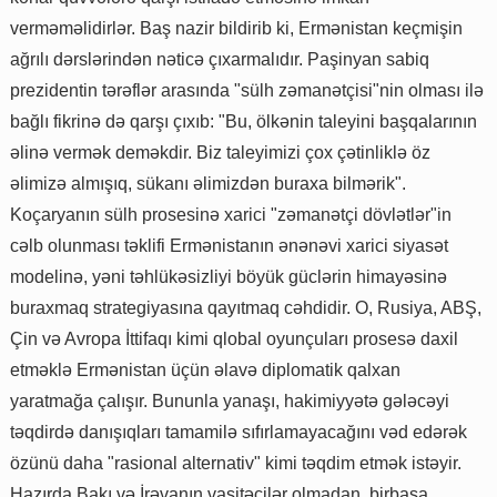
verməməlidirlər. Baş nazir bildirib ki, Ermənistan keçmişin
ağrılı dərslərindən nəticə çıxarmalıdır. Paşinyan sabiq
prezidentin tərəflər arasında "sülh zəmanətçisi"nin olması ilə
bağlı fikrinə də qarşı çıxıb: "Bu, ölkənin taleyini başqalarının
əlinə vermək deməkdir. Biz taleyimizi çox çətinliklə öz
əlimizə almışıq, sükanı əlimizdən buraxa bilmərik".
Koçaryanın sülh prosesinə xarici "zəmanətçi dövlətlər"in
cəlb olunması təklifi Ermənistanın ənənəvi xarici siyasət
modelinə, yəni təhlükəsizliyi böyük güclərin himayəsinə
buraxmaq strategiyasına qayıtmaq cəhdidir. O, Rusiya, ABŞ,
Çin və Avropa İttifaqı kimi qlobal oyunçuları prosesə daxil
etməklə Ermənistan üçün əlavə diplomatik qalxan
yaratmağa çalışır. Bununla yanaşı, hakimiyyətə gələcəyi
təqdirdə danışıqları tamamilə sıfırlamayacağını vəd edərək
özünü daha "rasional alternativ" kimi təqdim etmək istəyir.
Hazırda Bakı və İrəvanın vasitəçilər olmadan, birbaşa