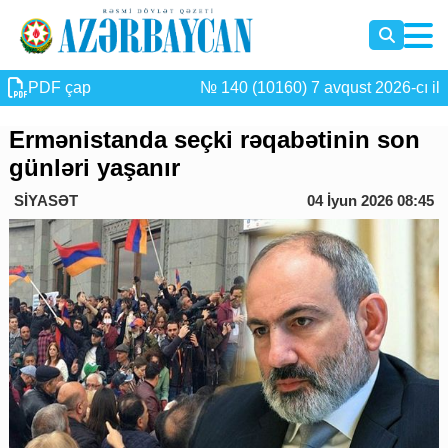
PDF çap
№ 140 (10160) 7 avqust 2026-cı il
Ermənistanda seçki rəqabətinin son
günləri yaşanır
SİYASƏT
04 İyun 2026 08:45