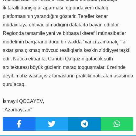
ikitərəfli danışıqlar aparması regionda yeni dialoq
platformasının yarandığını göstərir. Tərəflər kənar
müdaxiləyə ehtiyac olmadığını dəfələrlə bəyan ediblər.
Regionda tamamilə yeni və birbaşa ikitərəfli münasibətlər
modelinin bərqərar olduğu bir vaxtda "xarici zəmanətçi"lər
axtarışına çıxmaq mövcud reallıqlarla kəskin ziddiyyət təşkil
edir. Nəticə etibarilə, Cənubi Qafqazın gələcək sülh
arxitekturası böyük güclərin maraq toqquşmaları üzərində
deyil, məhz vasitəçisiz təmasların praktiki nəticələri əsasında
qurulacaq.
İsmayıl QOCAYEV,
"Azərbaycan"