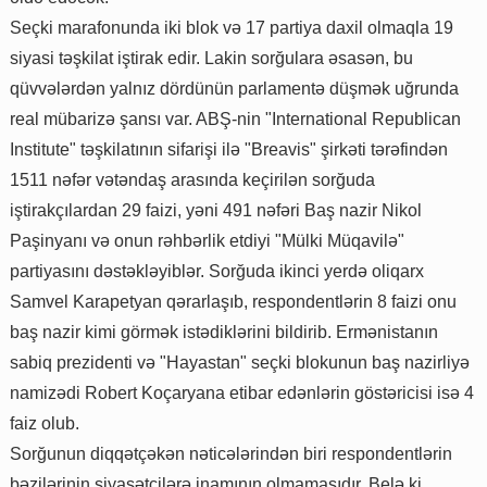
Seçki marafonunda iki blok və 17 partiya daxil olmaqla 19
siyasi təşkilat iştirak edir. Lakin sorğulara əsasən, bu
qüvvələrdən yalnız dördünün parlamentə düşmək uğrunda
real mübarizə şansı var. ABŞ-nin "International Republican
Institute" təşkilatının sifarişi ilə "Breavis" şirkəti tərəfindən
1511 nəfər vətəndaş arasında keçirilən sorğuda
iştirakçılardan 29 faizi, yəni 491 nəfəri Baş nazir Nikol
Paşinyanı və onun rəhbərlik etdiyi "Mülki Müqavilə"
partiyasını dəstəkləyiblər. Sorğuda ikinci yerdə oliqarx
Samvel Karapetyan qərarlaşıb, respondentlərin 8 faizi onu
baş nazir kimi görmək istədiklərini bildirib. Ermənistanın
sabiq prezidenti və "Hayastan" seçki blokunun baş nazirliyə
namizədi Robert Koçaryana etibar edənlərin göstəricisi isə 4
faiz olub.
Sorğunun diqqətçəkən nəticələrindən biri respondentlərin
bəzilərinin siyasətçilərə inamının olmamasıdır. Belə ki,