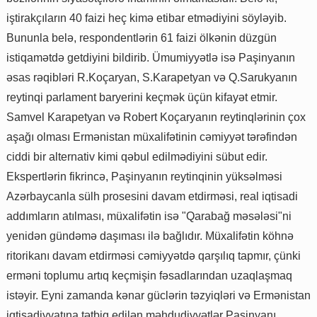
iştirakçıların 40 faizi heç kimə etibar etmədiyini söyləyib.
Bununla belə, respondentlərin 61 faizi ölkənin düzgün
istiqamətdə getdiyini bildirib. Ümumiyyətlə isə Paşinyanın
əsas rəqibləri R.Koçaryan, S.Karapetyan və Q.Sarukyanın
reytinqi parlament baryerini keçmək üçün kifayət etmir.
Samvel Karapetyan və Robert Koçaryanın reytinqlərinin çox
aşağı olması Ermənistan müxalifətinin cəmiyyət tərəfindən
ciddi bir alternativ kimi qəbul edilmədiyini sübut edir.
Ekspertlərin fikrincə, Paşinyanın reytinqinin yüksəlməsi
Azərbaycanla sülh prosesini davam etdirməsi, real iqtisadi
addımların atılması, müxalifətin isə "Qarabağ məsələsi"ni
yenidən gündəmə daşıması ilə bağlıdır. Müxalifətin köhnə
ritorikanı davam etdirməsi cəmiyyətdə qarşılıq tapmır, çünki
erməni toplumu artıq keçmişin fəsadlarından uzaqlaşmaq
istəyir. Eyni zamanda kənar güclərin təzyiqləri və Ermənistan
iqtisadiyyatına tətbiq edilən məhdudiyyətlər Paşinyanı