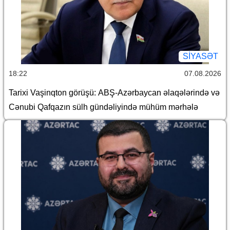
SİYASƏT
18:22
07.08.2026
Tarixi Vaşinqton görüşü: ABŞ-Azərbaycan əlaqələrində və
Cənubi Qafqazın sülh gündəliyində mühüm mərhələ