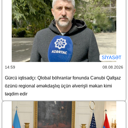
SİYASƏT
14:59
08.08.2026
Gürcü iqtisadçı: Qlobal böhranlar fonunda Cənubi Qafqaz
özünü regional əməkdaşlıq üçün əlverişli məkan kimi
təqdim edir