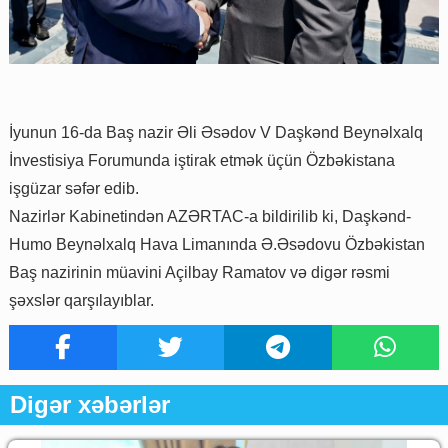
İyunun 16-da Baş nazir Əli Əsədov V Daşkənd Beynəlxalq
İnvestisiya Forumunda iştirak etmək üçün Özbəkistana
işgüzar səfər edib.
Nazirlər Kabinetindən AZƏRTAC-a bildirilib ki, Daşkənd-
Humo Beynəlxalq Hava Limanında Ə.Əsədovu Özbəkistan
Baş nazirinin müavini Açilbay Ramatov və digər rəsmi
şəxslər qarşılayıblar.
Digər xəbərlər