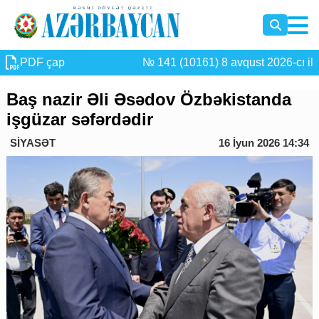
PDF çap
№ 141 (10161) 8 avqust 2026-cı il
Baş nazir Əli Əsədov Özbəkistanda
işgüzar səfərdədir
SİYASƏT
16 İyun 2026 14:34