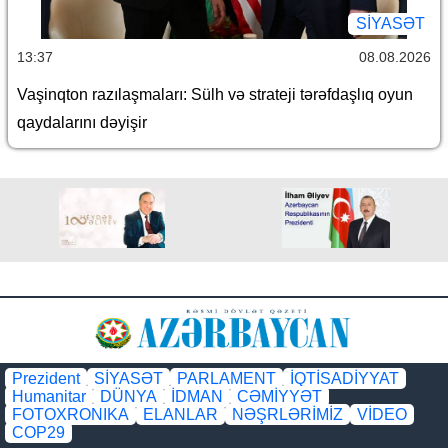
SİYASƏT
13:37
08.08.2026
Vaşinqton razılaşmaları: Sülh və strateji tərəfdaşlıq oyun
qaydalarını dəyişir
Prezident
SİYASƏT
PARLAMENT
İQTİSADİYYAT
Humanitar
DÜNYA
İDMAN
CƏMİYYƏT
FOTOXRONIKA
ELANLAR
NƏŞRLƏRİMİZ
VİDEO
COP29