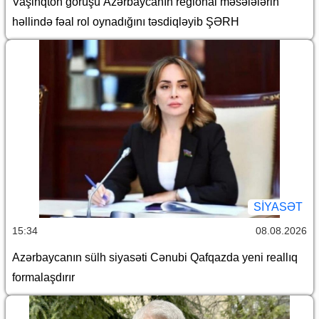
Vaşinqton görüşü Azərbaycanın regional məsələlərin
həllində fəal rol oynadığını təsdiqləyib ŞƏRH
SİYASƏT
15:34
08.08.2026
Azərbaycanın sülh siyasəti Cənubi Qafqazda yeni reallıq
formalaşdırır